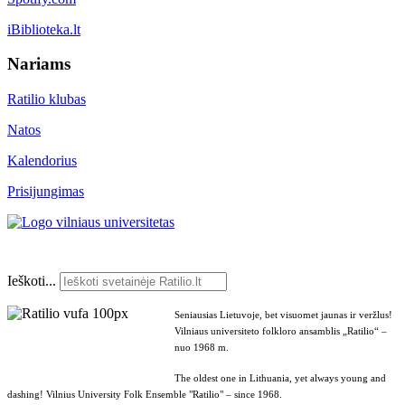
iBiblioteka.lt
Nariams
Ratilio klubas
Natos
Kalendorius
Prisijungimas
Ieškoti...
Seniausias Lietuvoje, bet visuomet jaunas ir veržlus!
Vilniaus universiteto folkloro ansamblis „Ratilio“ –
nuo 1968 m.
The oldest one in Lithuania, yet always young and
dashing! Vilnius University Folk Ensemble "Ratilio" – since 1968.