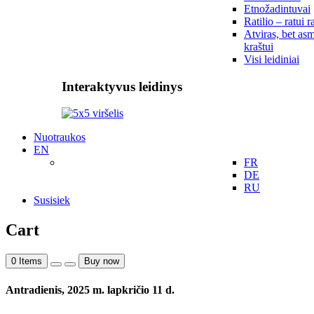
Etnožadintuvai
Ratilio – ratui r
Atviras, bet asm
kraštui
Visi leidiniai
Interaktyvus leidinys
Nuotraukos
EN
FR
DE
RU
Susisiek
Cart
0
Items
Buy now
Antradienis, 2025 m. lapkričio 11 d.