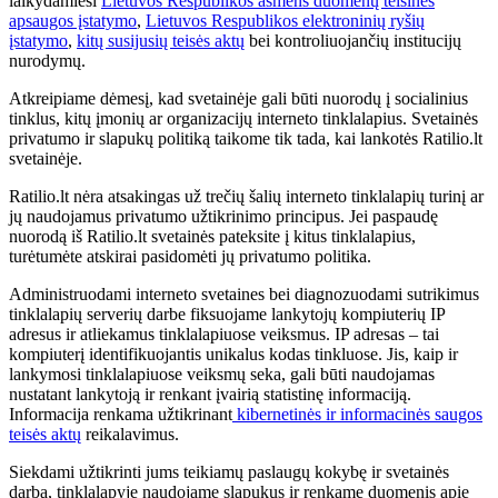
laikydamiesi
Lietuvos Respublikos asmens duomenų teisinės
apsaugos įstatymo
,
Lietuvos Respublikos elektroninių ryšių
įstatymo
,
kitų susijusių teisės aktų
bei kontroliuojančių institucijų
nurodymų.
Atkreipiame dėmesį, kad svetainėje gali būti nuorodų į socialinius
tinklus, kitų įmonių ar organizacijų interneto tinklalapius. Svetainės
privatumo ir slapukų politiką taikome tik tada, kai lankotės Ratilio.lt
svetainėje.
Ratilio.lt nėra atsakingas už trečių šalių interneto tinklalapių turinį ar
jų naudojamus privatumo užtikrinimo principus. Jei paspaudę
nuorodą iš Ratilio.lt svetainės pateksite į kitus tinklalapius,
turėtumėte atskirai pasidomėti jų privatumo politika.
Administruodami interneto svetaines bei diagnozuodami sutrikimus
tinklalapių serverių darbe fiksuojame lankytojų kompiuterių IP
adresus ir atliekamus tinklalapiuose veiksmus. IP adresas – tai
kompiuterį identifikuojantis unikalus kodas tinkluose. Jis, kaip ir
lankymosi tinklalapiuose veiksmų seka, gali būti naudojamas
nustatant lankytoją ir renkant įvairią statistinę informaciją.
Informacija renkama užtikrinant
kibernetinės ir informacinės saugos
teisės aktų
reikalavimus.
Siekdami užtikrinti jums teikiamų paslaugų kokybę ir svetainės
darbą, tinklalapyje naudojame slapukus ir renkame duomenis apie