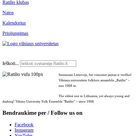
Ratilio klubas
Natos
Kalendorius
Prisijungimas
Ieškoti...
Seniausias Lietuvoje, bet visuomet jaunas ir veržlus!
Vilniaus universiteto folkloro ansamblis „Ratilio“ –
nuo 1968 m.
The oldest one in Lithuania, yet always young and
dashing! Vilnius University Folk Ensemble "Ratilio" – since 1968.
Bendraukime per / Follow us on
Facebook
Instagram
YouTube