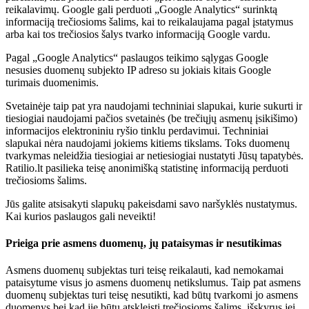
reikalavimų. Google gali perduoti „Google Analytics“ surinktą
informaciją trečiosioms šalims, kai to reikalaujama pagal įstatymus
arba kai tos trečiosios šalys tvarko informaciją Google vardu.
Pagal „Google Analytics“ paslaugos teikimo sąlygas Google
nesusies duomenų subjekto IP adreso su jokiais kitais Google
turimais duomenimis.
Svetainėje taip pat yra naudojami techniniai slapukai, kurie sukurti ir
tiesiogiai naudojami pačios svetainės (be trečiųjų asmenų įsikišimo)
informacijos elektroniniu ryšio tinklu perdavimui. Techniniai
slapukai nėra naudojami jokiems kitiems tikslams. Toks duomenų
tvarkymas neleidžia tiesiogiai ar netiesiogiai nustatyti Jūsų tapatybės.
Ratilio.lt pasilieka teisę anonimišką statistinę informaciją perduoti
trečiosioms šalims.
Jūs galite atsisakyti slapukų pakeisdami savo naršyklės nustatymus.
Kai kurios paslaugos gali neveikti!
Prieiga prie asmens duomenų, jų pataisymas ir nesutikimas
Asmens duomenų subjektas turi teisę reikalauti, kad nemokamai
pataisytume visus jo asmens duomenų netikslumus. Taip pat asmens
duomenų subjektas turi teisę nesutikti, kad būtų tvarkomi jo asmens
duomenys bei kad jie būtų atskleisti trečiosioms šalims, išskyrus jei