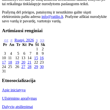
tai reikalinga tinklalapyje nurodytoms paslaugoms teikti.
Prašymą dėl prieigos, pataisymų ir nesutikimo galite siųsti
elektroniniu paštu adresu
info@ratilio.lt
. Prašyme aiškiai nurodykite
savo vardą ir pavardę, vartotojo vardą.
Artimiausi renginiai
<<
<
Rugpj. 2026
>
>>
Pr
An
Tr
Kt
Pn
Šš
Sk
1
2
3
4
5
6
7
8
9
10
11
12
13
14
15
16
17
18
19
20
21
22
23
24
25
26
27
28
29
30
31
Etnosocializacija
Apie iniciatyvą
Užsiėmimų aprašymas
Dalyvių atsiliepimai