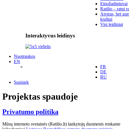
Etnožadintuvai
Ratilio – ratui r
Atviras, bet asm
kraštui
Visi leidiniai
Interaktyvus leidinys
Nuotraukos
EN
FR
DE
RU
Susisiek
Projektas spaudoje
Privatumo politika
Mūsų interneto svetainės (Ratilio.lt) lankytojų duomenis renkame