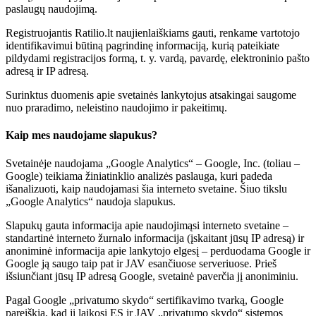
paslaugų naudojimą.
Registruojantis Ratilio.lt naujienlaiškiams gauti, renkame vartotojo
identifikavimui būtiną pagrindinę informaciją, kurią pateikiate
pildydami registracijos formą, t. y. vardą, pavardę, elektroninio pašto
adresą ir IP adresą.
Surinktus duomenis apie svetainės lankytojus atsakingai saugome
nuo praradimo, neleistino naudojimo ir pakeitimų.
Kaip mes naudojame slapukus?
Svetainėje naudojama „Google Analytics“ – Google, Inc. (toliau –
Google) teikiama žiniatinklio analizės paslauga, kuri padeda
išanalizuoti, kaip naudojamasi šia interneto svetaine. Šiuo tikslu
„Google Analytics“ naudoja slapukus.
Slapukų gauta informacija apie naudojimąsi interneto svetaine –
standartinė interneto žurnalo informacija (įskaitant jūsų IP adresą) ir
anoniminė informacija apie lankytojo elgesį – perduodama Google ir
Google ją saugo taip pat ir JAV esančiuose serveriuose. Prieš
išsiunčiant jūsų IP adresą Google, svetainė paverčia jį anoniminiu.
Pagal Google „privatumo skydo“ sertifikavimo tvarką, Google
pareiškia, kad ji laikosi ES ir JAV „privatumo skydo“ sistemos