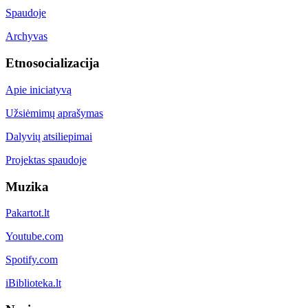
Spaudoje
Archyvas
Etnosocializacija
Apie iniciatyvą
Užsiėmimų aprašymas
Dalyvių atsiliepimai
Projektas spaudoje
Muzika
Pakartot.lt
Youtube.com
Spotify.com
iBiblioteka.lt