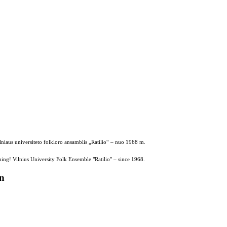
ilniaus universiteto folkloro ansamblis „Ratilio“ – nuo 1968 m.
ing! Vilnius University Folk Ensemble "Ratilio" – since 1968.
on