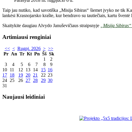
Parašyta 2018 m. rugpjūčio 6 d.
Taip jau nutiko, kad savotiška „Misija Sibiras“ šiemet įvyko ne tik Kaz
lankėsi Krasnojarsko krašte, kur bendravo su tautiečiais, kartu šventė 
Skaitykite daugiau Alvydo Januševičiaus straipsnyje
„Misija Sibiras“
Artimiausi renginiai
<<
<
Rugpj. 2026
>
>>
Pr
An
Tr
Kt
Pn
Šš
Sk
1
2
3
4
5
6
7
8
9
10
11
12
13
14
15
16
17
18
19
20
21
22
23
24
25
26
27
28
29
30
31
Naujausi leidiniai