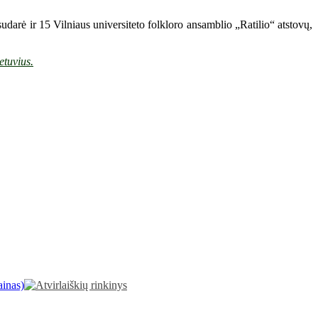
sudarė ir 15 Vilniaus universiteto folkloro ansamblio „Ratilio“ atstovų,
etuvius.