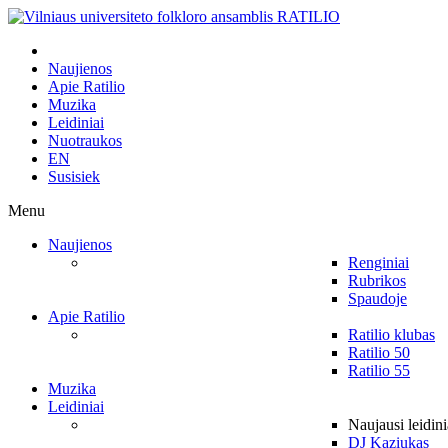
Naujienos
Apie Ratilio
Muzika
Leidiniai
Nuotraukos
EN
Susisiek
Menu
Naujienos
Renginiai
Rubrikos
Spaudoje
Apie Ratilio
Ratilio klubas
Ratilio 50
Ratilio 55
Muzika
Leidiniai
Naujausi leidini
DJ Kaziukas