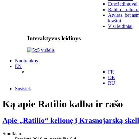
Etnožadintuvai
Ratilio – ratui r
Atviras, bet asm
kraštui
Visi leidiniai
Interaktyvus leidinys
Nuotraukos
EN
FR
DE
RU
Susisiek
Ką apie Ratilio kalba ir rašo
Apie „Ratilio“ kelionę į Krasnojarską skel
Smulkiau