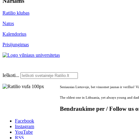
Nariams
Ratilio klubas
Natos
Kalendorius
Prisijungimas
Ieškoti...
Seniausias Lietuvoje, bet visuomet jaunas ir veržlus! V
The oldest one in Lithuania, yet always young and dash
Bendraukime per / Follow us 
Facebook
Instagram
YouTube
RSS