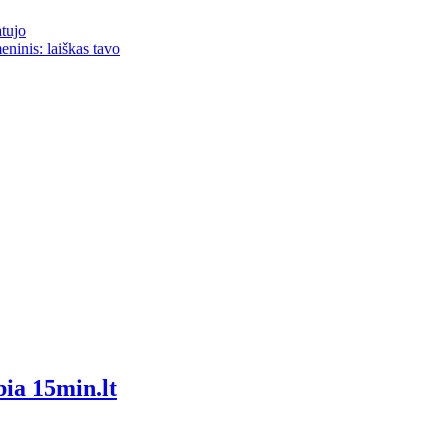
atujo
eninis: laiškas tavo
bia 15min.lt