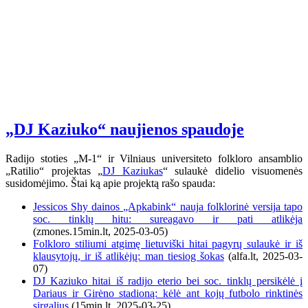
„DJ Kaziuko“ naujienos spaudoje
Radijo stoties „M-1“ ir Vilniaus universiteto folkloro ansamblio
„Ratilio“ projektas „
DJ Kaziukas
“ sulaukė didelio visuomenės
susidomėjimo. Štai ką apie projektą rašo spauda:
Jessicos Shy dainos „Apkabink“ nauja folklorinė versija tapo
soc. tinklų hitu: sureagavo ir pati atlikėja
(zmones.15min.lt, 2025-03-05)
Folkloro stiliumi atgimę lietuviški hitai pagyrų sulaukė ir iš
klausytojų, ir iš atlikėjų: man tiesiog šokas
(alfa.lt, 2025-03-
07)
DJ Kaziuko hitai iš radijo eterio bei soc. tinklų persikėlė į
Dariaus ir Girėno stadioną: kėlė ant kojų futbolo rinktinės
sirgalius
(15min.lt, 2025-03-25)