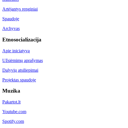
Artėjantys renginiai
Spaudoje
Archyvas
Etnosocializacija
Apie iniciatyvą
Užsiėmimų aprašymas
Dalyvių atsiliepimai
Projektas spaudoje
Muzika
Pakartot.lt
Youtube.com
Spotify.com