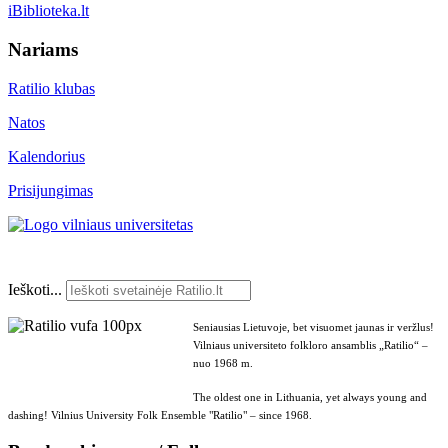
iBiblioteka.lt
Nariams
Ratilio klubas
Natos
Kalendorius
Prisijungimas
Ieškoti...
Seniausias Lietuvoje, bet visuomet jaunas ir veržlus!
Vilniaus universiteto folkloro ansamblis „Ratilio“ –
nuo 1968 m.
The oldest one in Lithuania, yet always young and
dashing! Vilnius University Folk Ensemble "Ratilio" – since 1968.