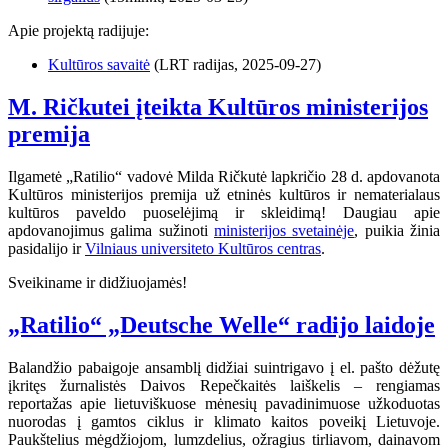
Apie projektą radijuje:
Kultūros savaitė
(LRT radijas, 2025-09-27)
M. Ričkutei įteikta Kultūros ministerijos
premija
Ilgametė „Ratilio“ vadovė Milda Ričkutė lapkričio 28 d. apdovanota
Kultūros ministerijos premija už etninės kultūros ir nematerialaus
kultūros paveldo puoselėjimą ir skleidimą! Daugiau apie
apdovanojimus galima sužinoti
ministerijos svetainėje
, puikia žinia
pasidalijo ir
Vilniaus universiteto Kultūros centras
.
Sveikiname ir didžiuojamės!
„Ratilio“ „Deutsche Welle“ radijo laidoje
Balandžio pabaigoje ansamblį didžiai suintrigavo į el. pašto dėžutę
įkritęs žurnalistės Daivos Repečkaitės laiškelis – rengiamas
reportažas apie lietuviškuose mėnesių pavadinimuose užkoduotas
nuorodas į gamtos ciklus ir klimato kaitos poveikį Lietuvoje.
Paukštelius mėgdžiojom, lumzdelius, ožragius tirliavom, dainavom