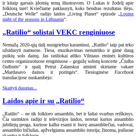
ir kitaip garsais įdomią temą iliustravom. O Lukas ir žodelį apie
folklorą tarė! Kviečiame paklausyti, koks bendras rezultatas išėjo,
„Deutsche Welle“ radijo laidos „Living Planet“ epizode „
Losing
sight of the seasons in Lithuania
“.
„Ratilio“ solistai VEKC renginiuose
Nemažą 2020-ųjų dalį nusigriebus karantinui, „Ratilio“ taip pat teko
užsidaryti namuose. Tiesa, muzikavimas nenutrūko ir gimė daug
puikių solo dainų. Jas ratiliokai atliko Vilniaus etninės kultūros
centro organizuotuose renginiuose – gegužę solistų koncerte „Čiulba
čiulbutis“ ir spalį Petrui Zalanskui atminti skirtame vakare
„Mardasavo dainos ir poringės“. Tiesioginėse
Facebook
transliacijose nuskambėjo:
Skaityti daugiau...
Laidos apie ir su „Ratilio“
„Ratilio“ – ne tik folkloro ansamblis, bet ir šaliai svarbus reiškinys.
Čia surinktos radijo ir televizijos laidos, neretai kurtos ansamblio
jubiliejų proga, kuriose kalba esami ir buvę ansambliečiai, vadovai,
ansamblio bičiuliai, apžvelgiama ansamblio istorija; žinoma, įrašuose
skamba ir folkloras.