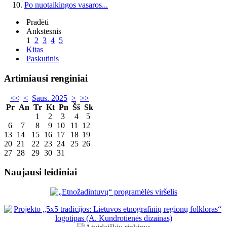
Po nuotaikingos vasaros...
Pradėti
Ankstesnis
1
2
3
4
5
Kitas
Paskutinis
Artimiausi renginiai
<<
<
Saus. 2025
>
>>
Pr
An
Tr
Kt
Pn
Šš
Sk
1
2
3
4
5
6
7
8
9
10
11
12
13
14
15
16
17
18
19
20
21
22
23
24
25
26
27
28
29
30
31
Naujausi leidiniai