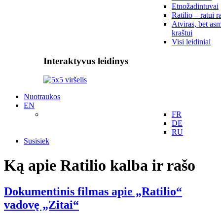
Etnožadintuvai
Ratilio – ratui r
Atviras, bet asm
kraštui
Visi leidiniai
Interaktyvus leidinys
Nuotraukos
EN
FR
DE
RU
Susisiek
Ką apie Ratilio kalba ir rašo
Dokumentinis filmas apie „Ratilio“
vadovę „Zitai“