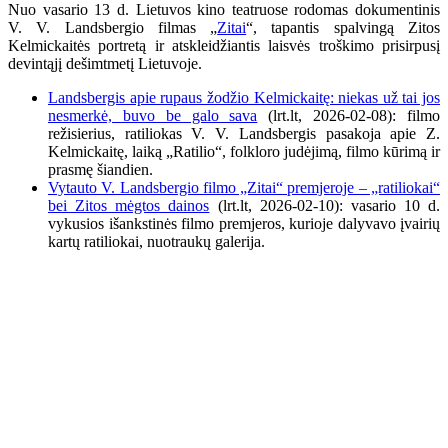
Nuo vasario 13 d. Lietuvos kino teatruose rodomas dokumentinis
V. V. Landsbergio filmas „
Zitai
“, tapantis spalvingą Zitos
Kelmickaitės portretą ir atskleidžiantis laisvės troškimo prisirpusį
devintąjį dešimtmetį Lietuvoje.
Landsbergis apie rupaus žodžio Kelmickaitę: niekas už tai jos
nesmerkė, buvo be galo sava
(lrt.lt, 2026-02-08): filmo
režisierius, ratiliokas V. V. Landsbergis pasakoja apie Z.
Kelmickaitę, laiką „Ratilio“, folkloro judėjimą, filmo kūrimą ir
prasmę šiandien.
Vytauto V. Landsbergio filmo „Zitai“ premjeroje – „ratiliokai“
bei Zitos mėgtos dainos
(lrt.lt,
2026-02-10): vasario 10 d.
vykusios išankstinės filmo premjeros, kurioje dalyvavo įvairių
kartų ratiliokai, nuotraukų galerija.