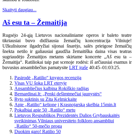
Skaityti daugiau...
Aš esu ta – Žemaitija
Rugsėjo 24-ąją Lietuvos nacionaliniame operos ir baleto teatre
tikriausiai buvo didžiausia žemaičių koncentracija Vilniuje!
Užkulisiuose ilgadryžiai sijonai šnarėjo, salės prieigose žemaičių
šnekta netilo ir galiausiai gaudžia žemaitiška daina visas teatras
sugriaudėjo Žemaitijos metams skirtame koncerte „Aš esu ta –
Žemaitija“. Ratiliokai taip pat scenoje rodėsi: iš arčiausiai esamus ir
buvusius ansambliečius pamatysite
LRT įraše
40:45–01:03:25.
Pasirodė „Ratilio“ knygos recenzija
Visas VU šoka LRT eteryje
Ansambliečius kalbina Rokiškio radijas
Bernardinai.lt: „Penki dešimtmečiai jaunystės“
Ryto suktinis su Zita Kelmickaite
Apie „Ratilio“ kelionę į Krasnojarską skelbia 15min.lt
Pokalbiai apie 50 „Ratilio“ metų
Lietuvos Respublikos Prezidentės Dalios Grybauskaitės
sveikinimas Vilniaus universiteto folkloro ansambliui
„Ratilio“ 50-mečio proga
Duokim garo! Ratilio 50