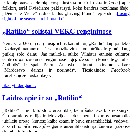
ir kitaip garsais įdomią temą iliustravom. O Lukas ir žodelį apie
folklorą tarė! Kviečiame paklausyti, koks bendras rezultatas išėjo,
„Deutsche Welle“ radijo laidos „Living Planet“ epizode „
Losing
sight of the seasons in Lithuania
“.
„Ratilio“ solistai VEKC renginiuose
Nemažą 2020-ųjų dalį nusigriebus karantinui, „Ratilio“ taip pat teko
užsidaryti namuose. Tiesa, muzikavimas nenutrūko ir gimė daug
puikių solo dainų. Jas ratiliokai atliko Vilniaus etninės kultūros
centro organizuotuose renginiuose – gegužę solistų koncerte „Čiulba
čiulbutis“ ir spalį Petrui Zalanskui atminti skirtame vakare
„Mardasavo dainos ir poringės“. Tiesioginėse
Facebook
transliacijose nuskambėjo:
Skaityti daugiau...
Laidos apie ir su „Ratilio“
„Ratilio“ – ne tik folkloro ansamblis, bet ir šaliai svarbus reiškinys.
Čia surinktos radijo ir televizijos laidos, neretai kurtos ansamblio
jubiliejų proga, kuriose kalba esami ir buvę ansambliečiai, vadovai,
ansamblio bičiuliai, apžvelgiama ansamblio istorija; žinoma, įrašuose
skamba ir folkloras.