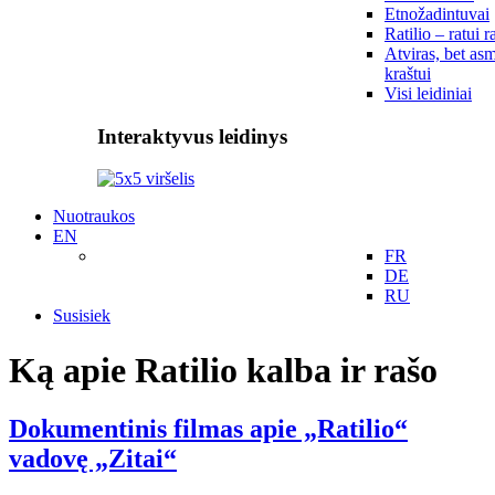
Etnožadintuvai
Ratilio – ratui r
Atviras, bet asm
kraštui
Visi leidiniai
Interaktyvus leidinys
Nuotraukos
EN
FR
DE
RU
Susisiek
Ką apie Ratilio kalba ir rašo
Dokumentinis filmas apie „Ratilio“
vadovę „Zitai“