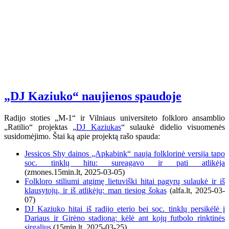
„DJ Kaziuko“ naujienos spaudoje
Radijo stoties „M-1“ ir Vilniaus universiteto folkloro ansamblio
„Ratilio“ projektas „
DJ Kaziukas
“ sulaukė didelio visuomenės
susidomėjimo. Štai ką apie projektą rašo spauda:
Jessicos Shy dainos „Apkabink“ nauja folklorinė versija tapo
soc. tinklų hitu: sureagavo ir pati atlikėja
(zmones.15min.lt, 2025-03-05)
Folkloro stiliumi atgimę lietuviški hitai pagyrų sulaukė ir iš
klausytojų, ir iš atlikėjų: man tiesiog šokas
(alfa.lt, 2025-03-
07)
DJ Kaziuko hitai iš radijo eterio bei soc. tinklų persikėlė į
Dariaus ir Girėno stadioną: kėlė ant kojų futbolo rinktinės
sirgalius
(15min.lt, 2025-03-25)