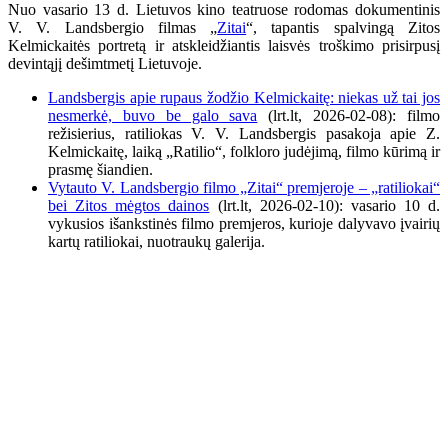
Nuo vasario 13 d. Lietuvos kino teatruose rodomas dokumentinis
V. V. Landsbergio filmas „
Zitai
“, tapantis spalvingą Zitos
Kelmickaitės portretą ir atskleidžiantis laisvės troškimo prisirpusį
devintąjį dešimtmetį Lietuvoje.
Landsbergis apie rupaus žodžio Kelmickaitę: niekas už tai jos
nesmerkė, buvo be galo sava
(lrt.lt, 2026-02-08): filmo
režisierius, ratiliokas V. V. Landsbergis pasakoja apie Z.
Kelmickaitę, laiką „Ratilio“, folkloro judėjimą, filmo kūrimą ir
prasmę šiandien.
Vytauto V. Landsbergio filmo „Zitai“ premjeroje – „ratiliokai“
bei Zitos mėgtos dainos
(lrt.lt,
2026-02-10): vasario 10 d.
vykusios išankstinės filmo premjeros, kurioje dalyvavo įvairių
kartų ratiliokai, nuotraukų galerija.