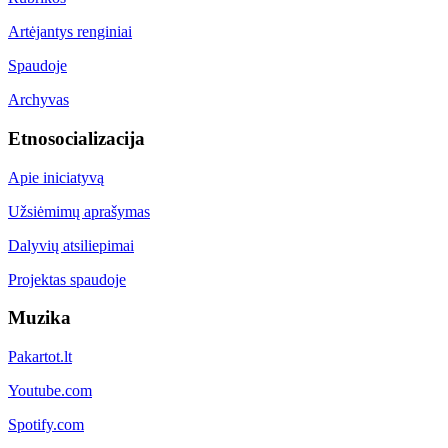
Artėjantys renginiai
Spaudoje
Archyvas
Etnosocializacija
Apie iniciatyvą
Užsiėmimų aprašymas
Dalyvių atsiliepimai
Projektas spaudoje
Muzika
Pakartot.lt
Youtube.com
Spotify.com