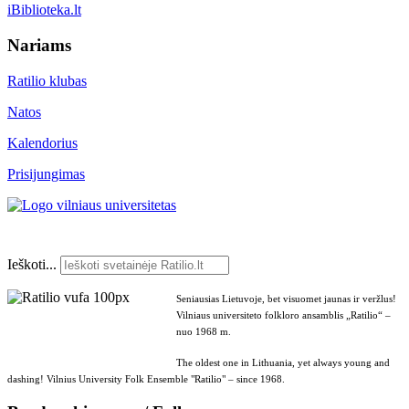
iBiblioteka.lt
Nariams
Ratilio klubas
Natos
Kalendorius
Prisijungimas
Ieškoti...
Seniausias Lietuvoje, bet visuomet jaunas ir veržlus!
Vilniaus universiteto folkloro ansamblis „Ratilio“ –
nuo 1968 m.
The oldest one in Lithuania, yet always young and
dashing! Vilnius University Folk Ensemble "Ratilio" – since 1968.