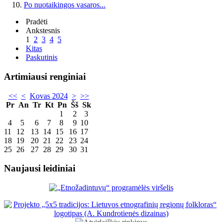
Po nuotaikingos vasaros...
Pradėti
Ankstesnis
1
2
3
4
5
Kitas
Paskutinis
Artimiausi renginiai
<<
<
Kovas 2024
>
>>
Pr
An
Tr
Kt
Pn
Šš
Sk
1
2
3
4
5
6
7
8
9
10
11
12
13
14
15
16
17
18
19
20
21
22
23
24
25
26
27
28
29
30
31
Naujausi leidiniai