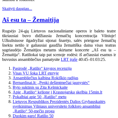
Skaityti daugiau...
Aš esu ta – Žemaitija
Rugsėjo 24-ąją Lietuvos nacionaliniame operos ir baleto teatre
tikriausiai buvo didžiausia žemaičių koncentracija Vilniuje!
Užkulisiuose ilgadryžiai sijonai šnarėjo, salės prieigose žemaičių
šnekta netilo ir galiausiai gaudžia žemaitiška daina visas teatras
sugriaudėjo Žemaitijos metams skirtame koncerte „Aš esu ta –
Žemaitija“. Ratiliokai taip pat scenoje rodėsi: iš arčiausiai esamus ir
buvusius ansambliečius pamatysite
LRT įraše
40:45–01:03:25.
Pasirodė „Ratilio“ knygos recenzija
Visas VU šoka LRT eteryje
Ansambliečius kalbina Rokiškio radijas
Bernardinai.lt: „Penki dešimtmečiai jaunystės“
Ryto suktinis su Zita Kelmickaite
Apie „Ratilio“ kelionę į Krasnojarską skelbia 15min.lt
Pokalbiai apie 50 „Ratilio“ metų
Lietuvos Respublikos Prezidentės Dalios Grybauskaitės
sveikinimas Vilniaus universiteto folkloro ansambliui
„Ratilio“ 50-mečio proga
Duokim garo! Ratilio 50