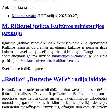
Apie projektą radijuje:
Kultūros savaitė
(LRT radijas, 2025-09-27)
M. Ričkutei įteikta Kultūros ministerijos
premija
Ilgametė „Ratilio“ vadovė Milda Ričkutė lapkričio 28 d. apdovanota
Kultūros ministerijos premija už etninės kultūros ir nematerialaus
kultūros paveldo puoselėjimą ir skleidimą! Daugiau apie
apdovanojimus galima sužinoti
ministerijos svetainėje
, puikia žinia
pasidalijo ir
Vilniaus universiteto Kultūros centras
.
Sveikiname ir didžiuojamės!
„Ratilio“ „Deutsche Welle“ radijo laidoje
Balandžio pabaigoje ansamblį didžiai suintrigavo į el. pašto dėžutę
įkritęs žurnalistės Daivos Repečkaitės laiškelis – rengiamas
reportažas apie lietuviškuose mėnesių pavadinimuose užkoduotas
nuorodas į gamtos ciklus ir klimato kaitos poveikį Lietuvoje.
Paukštelius mėgdžiojom, lumzdelius, ožragius tirliavom, dainavom