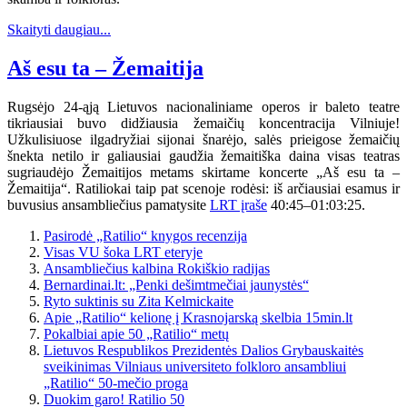
Skaityti daugiau...
Aš esu ta – Žemaitija
Rugsėjo 24-ąją Lietuvos nacionaliniame operos ir baleto teatre
tikriausiai buvo didžiausia žemaičių koncentracija Vilniuje!
Užkulisiuose ilgadryžiai sijonai šnarėjo, salės prieigose žemaičių
šnekta netilo ir galiausiai gaudžia žemaitiška daina visas teatras
sugriaudėjo Žemaitijos metams skirtame koncerte „Aš esu ta –
Žemaitija“. Ratiliokai taip pat scenoje rodėsi: iš arčiausiai esamus ir
buvusius ansambliečius pamatysite
LRT įraše
40:45–01:03:25.
Pasirodė „Ratilio“ knygos recenzija
Visas VU šoka LRT eteryje
Ansambliečius kalbina Rokiškio radijas
Bernardinai.lt: „Penki dešimtmečiai jaunystės“
Ryto suktinis su Zita Kelmickaite
Apie „Ratilio“ kelionę į Krasnojarską skelbia 15min.lt
Pokalbiai apie 50 „Ratilio“ metų
Lietuvos Respublikos Prezidentės Dalios Grybauskaitės
sveikinimas Vilniaus universiteto folkloro ansambliui
„Ratilio“ 50-mečio proga
Duokim garo! Ratilio 50