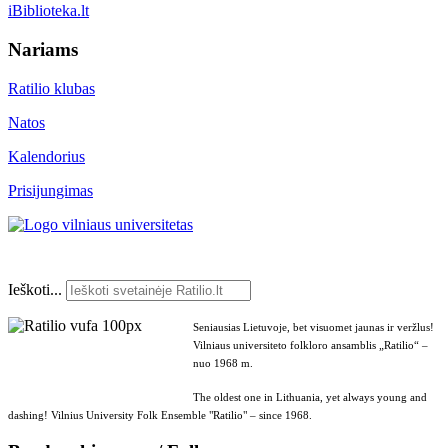
iBiblioteka.lt
Nariams
Ratilio klubas
Natos
Kalendorius
Prisijungimas
Ieškoti...
Seniausias Lietuvoje, bet visuomet jaunas ir veržlus!
Vilniaus universiteto folkloro ansamblis „Ratilio“ –
nuo 1968 m.
The oldest one in Lithuania, yet always young and
dashing! Vilnius University Folk Ensemble "Ratilio" – since 1968.