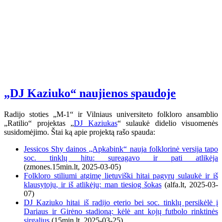
„DJ Kaziuko“ naujienos spaudoje
Radijo stoties „M-1“ ir Vilniaus universiteto folkloro ansamblio
„Ratilio“ projektas „
DJ Kaziukas
“ sulaukė didelio visuomenės
susidomėjimo. Štai ką apie projektą rašo spauda:
Jessicos Shy dainos „Apkabink“ nauja folklorinė versija tapo
soc. tinklų hitu: sureagavo ir pati atlikėja
(zmones.15min.lt, 2025-03-05)
Folkloro stiliumi atgimę lietuviški hitai pagyrų sulaukė ir iš
klausytojų, ir iš atlikėjų: man tiesiog šokas
(alfa.lt, 2025-03-
07)
DJ Kaziuko hitai iš radijo eterio bei soc. tinklų persikėlė į
Dariaus ir Girėno stadioną: kėlė ant kojų futbolo rinktinės
sirgalius
(15min.lt, 2025-03-25)