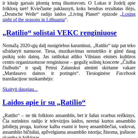
ir kitaip garsais įdomią temą iliustravom. O Lukas ir žodelį apie
folklorą tarė! Kviečiame paklausyti, koks bendras rezultatas išėjo,
„Deutsche Welle“ radijo laidos „Living Planet“ epizode „
Losing
sight of the seasons in Lithuania
“.
„Ratilio“ solistai VEKC renginiuose
Nemažą 2020-ųjų dalį nusigriebus karantinui, „Ratilio“ taip pat teko
užsidaryti namuose. Tiesa, muzikavimas nenutrūko ir gimė daug
puikių solo dainų. Jas ratiliokai atliko Vilniaus etninės kultūros
centro organizuotuose renginiuose – gegužę solistų koncerte „Čiulba
čiulbutis“ ir spalį Petrui Zalanskui atminti skirtame vakare
„Mardasavo dainos ir poringės“. Tiesioginėse
Facebook
transliacijose nuskambėjo:
Skaityti daugiau...
Laidos apie ir su „Ratilio“
„Ratilio“ – ne tik folkloro ansamblis, bet ir šaliai svarbus reiškinys.
Čia surinktos radijo ir televizijos laidos, neretai kurtos ansamblio
jubiliejų proga, kuriose kalba esami ir buvę ansambliečiai, vadovai,
ansamblio bičiuliai, apžvelgiama ansamblio istorija; žinoma, įrašuose
skamba ir folkloras.