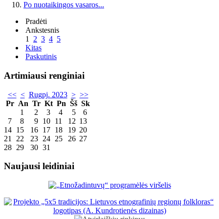
Po nuotaikingos vasaros...
Pradėti
Ankstesnis
1
2
3
4
5
Kitas
Paskutinis
Artimiausi renginiai
<<
<
Rugpj. 2023
>
>>
Pr
An
Tr
Kt
Pn
Šš
Sk
1
2
3
4
5
6
7
8
9
10
11
12
13
14
15
16
17
18
19
20
21
22
23
24
25
26
27
28
29
30
31
Naujausi leidiniai