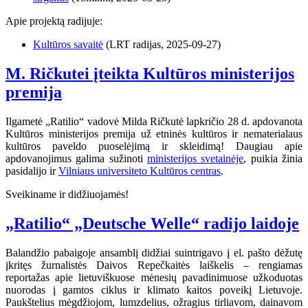
Apie projektą radijuje:
Kultūros savaitė
(LRT radijas, 2025-09-27)
M. Ričkutei įteikta Kultūros ministerijos
premija
Ilgametė „Ratilio“ vadovė Milda Ričkutė lapkričio 28 d. apdovanota
Kultūros ministerijos premija už etninės kultūros ir nematerialaus
kultūros paveldo puoselėjimą ir skleidimą! Daugiau apie
apdovanojimus galima sužinoti
ministerijos svetainėje
, puikia žinia
pasidalijo ir
Vilniaus universiteto Kultūros centras
.
Sveikiname ir didžiuojamės!
„Ratilio“ „Deutsche Welle“ radijo laidoje
Balandžio pabaigoje ansamblį didžiai suintrigavo į el. pašto dėžutę
įkritęs žurnalistės Daivos Repečkaitės laiškelis – rengiamas
reportažas apie lietuviškuose mėnesių pavadinimuose užkoduotas
nuorodas į gamtos ciklus ir klimato kaitos poveikį Lietuvoje.
Paukštelius mėgdžiojom, lumzdelius, ožragius tirliavom, dainavom