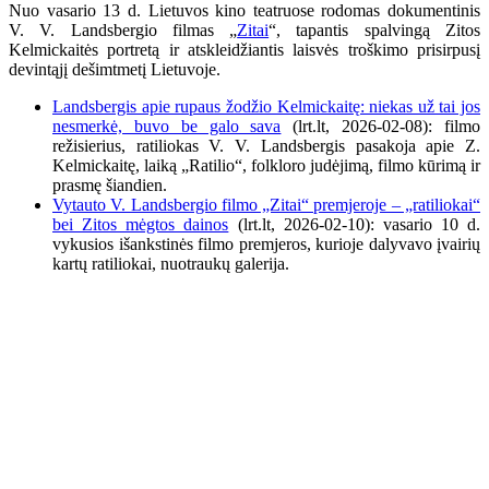
Nuo vasario 13 d. Lietuvos kino teatruose rodomas dokumentinis
V. V. Landsbergio filmas „
Zitai
“, tapantis spalvingą Zitos
Kelmickaitės portretą ir atskleidžiantis laisvės troškimo prisirpusį
devintąjį dešimtmetį Lietuvoje.
Landsbergis apie rupaus žodžio Kelmickaitę: niekas už tai jos
nesmerkė, buvo be galo sava
(lrt.lt, 2026-02-08): filmo
režisierius, ratiliokas V. V. Landsbergis pasakoja apie Z.
Kelmickaitę, laiką „Ratilio“, folkloro judėjimą, filmo kūrimą ir
prasmę šiandien.
Vytauto V. Landsbergio filmo „Zitai“ premjeroje – „ratiliokai“
bei Zitos mėgtos dainos
(lrt.lt,
2026-02-10): vasario 10 d.
vykusios išankstinės filmo premjeros, kurioje dalyvavo įvairių
kartų ratiliokai, nuotraukų galerija.