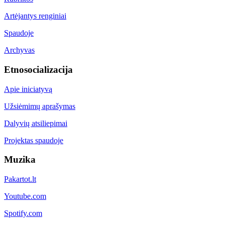
Artėjantys renginiai
Spaudoje
Archyvas
Etnosocializacija
Apie iniciatyvą
Užsiėmimų aprašymas
Dalyvių atsiliepimai
Projektas spaudoje
Muzika
Pakartot.lt
Youtube.com
Spotify.com