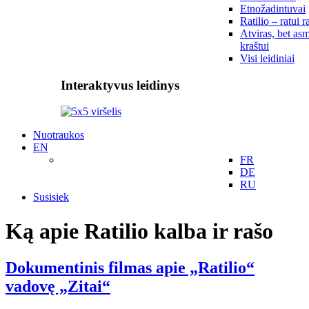
Etnožadintuvai
Ratilio – ratui r
Atviras, bet asm
kraštui
Visi leidiniai
Interaktyvus leidinys
Nuotraukos
EN
FR
DE
RU
Susisiek
Ką apie Ratilio kalba ir rašo
Dokumentinis filmas apie „Ratilio“
vadovę „Zitai“