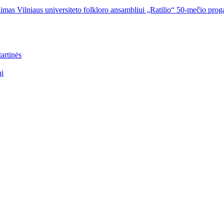
imas Vilniaus universiteto folkloro ansambliui „Ratilio“ 50-mečio prog
artinės
ai