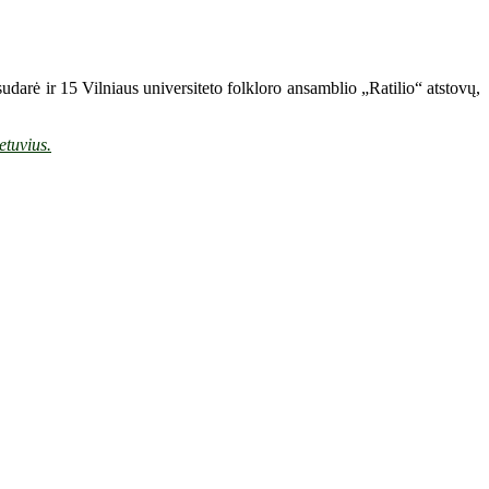
sudarė ir 15 Vilniaus universiteto folkloro ansamblio „Ratilio“ atstovų,
etuvius.