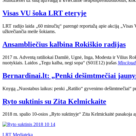
Stundžienei už šiltą apžvalgą ir kviečiame neapsisprendusiuosius, kokia
Visas VU šoka LRT eteryje
LRT radijo laida „60 minučių“ parengė reportažą apie akciją „Visa
užkrečiančia meile šokiams.
Ansambliečius kalbina Rokiškio radijas
2017 m. Adventą ratiliokai Damilė, Ugnė, Inga, Modesta ir Vilius Rok
nuotykiais. Laidos „Tegu kalba, negi sopa“ (S01E12) įrašas
Mixcloud
Bernardinai.lt: „Penki dešimtmečiai jauny
Knygą „Nuostabus laikus: penki „Ratilio“ gyvenimo dešimtmečiai“ pris
Ryto suktinis su Zita Kelmickaite
2018 m. spalio 10-osios „Ryto suktinyje“ Zita Kelmickaitė pasakoja a
LRT Mediateka