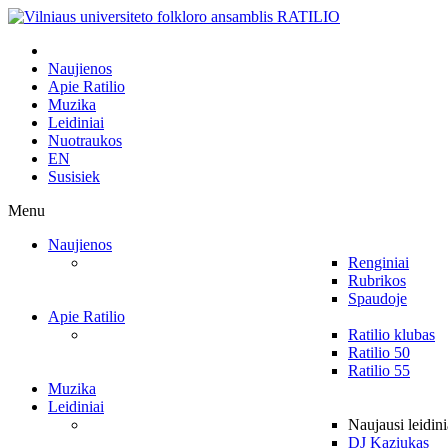
Naujienos
Apie Ratilio
Muzika
Leidiniai
Nuotraukos
EN
Susisiek
Menu
Naujienos
Renginiai
Rubrikos
Spaudoje
Apie Ratilio
Ratilio klubas
Ratilio 50
Ratilio 55
Muzika
Leidiniai
Naujausi leidini
DJ Kaziukas