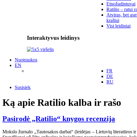
Etnožadintuvai
Ratilio – ratui r
Atviras, bet asm
kraštui
Visi leidiniai
Interaktyvus leidinys
Nuotraukos
EN
FR
DE
RU
Susisiek
Ką apie Ratilio kalba ir rašo
Pasirodė „Ratilio“ knygos recenzija
Mokslo žurnalo „Tautosakos darbai“ (leidėjas – Lietuvių literatūros 