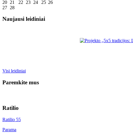
20
21
22
23
24
25
26
27
28
Naujausi leidiniai
Visi leidiniai
Paremkite mus
Ratilio
Ratilio 55
Parama