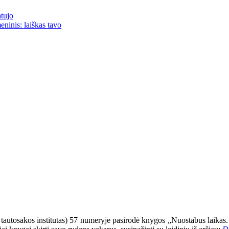
atujo
eninis: laiškas tavo
ir tautosakos institutas) 57 numeryje pasirodė knygos „Nuostabus laik