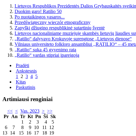
Lietuvos Respublikos Prezidentės Dalios Grybauskaitės sveikin
Duokim garo! Ratilio 50
Po nuotaikingos vasaros...
Przedświąteczny wieczór etnograficzny
Zapyškį džiugino respublikinė sutartinių šventė
Lietuvos nacionaliniame muziejuje skambės lietuvių liaudies sut
„Ratilio“ dalyvavo Krokuvoje surengtose „Lietuvos dienose“
Vilniaus universiteto folkloro ansambliui ,,RATILIO“ – 45 met
„Ratilio“ suka 45 gyvenimo ratą
„Ratilio“ vardas stipriai įpareigoja
Pradėti
Ankstesnis
1
2
3
4
5
Kitas
Paskutinis
Artimiausi renginiai
<<
<
Vas. 2023
>
>>
Pr
An
Tr
Kt
Pn
Šš
Sk
1
2
3
4
5
6
7
8
9
10
11
12
13
14
15
16
17
18
19