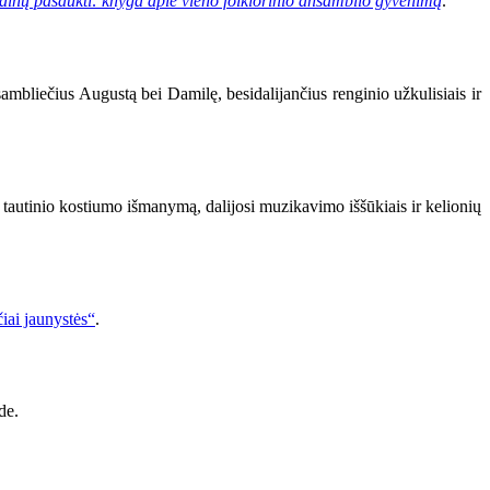
ainų pašaukti: knyga apie vieno folklorinio ansamblio gyvenimą
.
mbliečius Augustą bei Damilę, besidalijančius renginio užkulisiais ir
tautinio kostiumo išmanymą, dalijosi muzikavimo iššūkiais ir kelionių
iai jaunystės“
.
de.