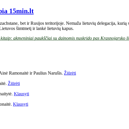
bia 15min.lt
achstane, bet ir Rusijos teritorijoje. Nemaža lietuvių delegacija, kurią 
Lietuvos šimtmetį ir lankė lietuvių kapus.
 kitaip: akmeniniai paukščiai su dainomis nuskrido pas Krasnojarsko li
Ainė Ramonaitė ir Paulius Narušis.
Žiūrėti
aitė.
Žiūrėti
naitytė.
Klausyti
onaitė.
Klausyti