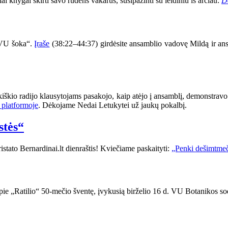
i knygai skirti savo rudens vakarus, susipažinti su leidiniu iš arčiau:
D
s VU šoka“.
Įraše
(38:22–44:37) girdėsite ansamblio vadovę Mildą ir ansa
iškio radijo klausytojams pasakojo, kaip atėjo į ansamblį, demonstravo 
platformoje
. Dėkojame Nedai Letukytei už jaukų pokalbį.
stės“
tato Bernardinai.lt dienraštis! Kviečiame paskaityti:
„Penki dešimtmeč
pie „Ratilio“ 50-mečio šventę, įvykusią birželio 16 d. VU Botanikos so