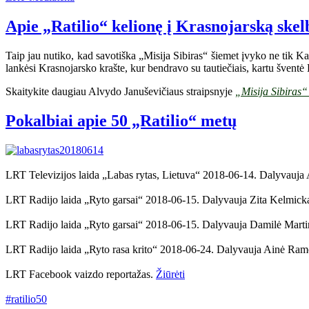
Apie „Ratilio“ kelionę į Krasnojarską skel
Taip jau nutiko, kad savotiška „Misija Sibiras“ šiemet įvyko ne tik Kaz
lankėsi Krasnojarsko krašte, kur bendravo su tautiečiais, kartu šventė 
Skaitykite daugiau Alvydo Januševičiaus straipsnyje
„Misija Sibiras“
Pokalbiai apie 50 „Ratilio“ metų
LRT Televizijos laida „Labas rytas, Lietuva“ 2018-06-14. Dalyvauja 
LRT Radijo laida „Ryto garsai“ 2018-06-15. Dalyvauja Zita Kelmick
LRT Radijo laida „Ryto garsai“ 2018-06-15. Dalyvauja Damilė Marti
LRT Radijo laida „Ryto rasa krito“ 2018-06-24. Dalyvauja Ainė Ram
LRT Facebook vaizdo reportažas.
Žiūrėti
#ratilio50