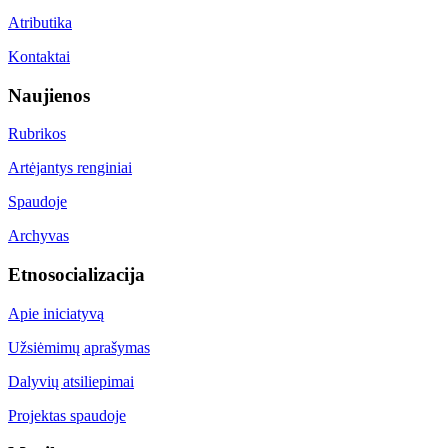
Atributika
Kontaktai
Naujienos
Rubrikos
Artėjantys renginiai
Spaudoje
Archyvas
Etnosocializacija
Apie iniciatyvą
Užsiėmimų aprašymas
Dalyvių atsiliepimai
Projektas spaudoje