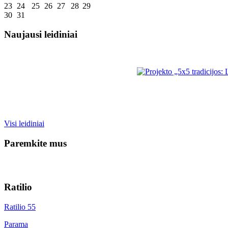
23
24
25
26
27
28
29
30
31
Naujausi leidiniai
Visi leidiniai
Paremkite mus
Ratilio
Ratilio 55
Parama