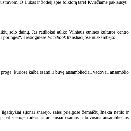
iustravom. O Lukas ir žodelį apie folklorą tarė! Kviečiame paklausyti,
ų solo dainų. Jas ratiliokai atliko Vilniaus etninės kultūros centro
ir poringės“. Tiesioginėse
Facebook
transliacijose nuskambėjo:
iejų proga, kuriose kalba esami ir buvę ansambliečiai, vadovai, ansamblio
lgadryžiai sijonai šnarėjo, salės prieigose žemaičių šnekta netilo ir
p pat scenoje rodėsi: iš arčiausiai esamus ir buvusius ansambliečius