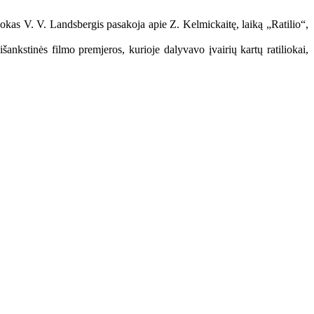
tiliokas V. V. Landsbergis pasakoja apie Z. Kelmickaitę, laiką „Ratilio“,
šankstinės filmo premjeros, kurioje dalyvavo įvairių kartų ratiliokai,