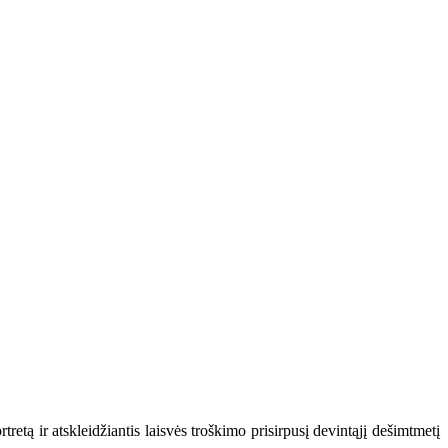
tretą ir atskleidžiantis laisvės troškimo prisirpusį devintąjį dešimtmetį