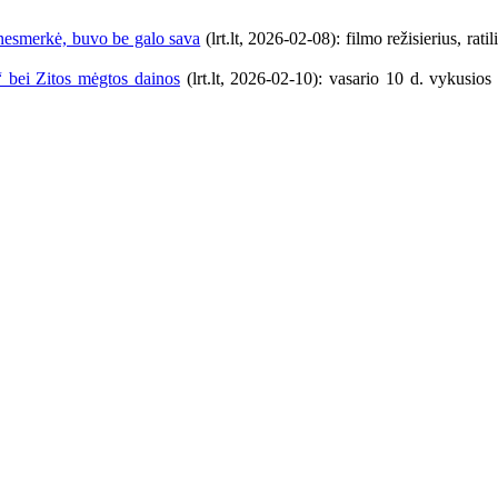
 nesmerkė, buvo be galo sava
(lrt.lt, 2026-02-08): filmo režisierius, ra
“ bei Zitos mėgtos dainos
(lrt.lt,
2026-02-10): vasario 10 d. vykusios i