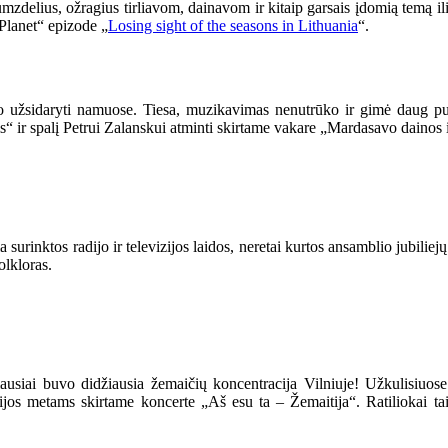
umzdelius, ožragius tirliavom, dainavom ir kitaip garsais įdomią temą il
 Planet“ epizode „
Losing sight of the seasons in Lithuania
“.
o užsidaryti namuose. Tiesa, muzikavimas nenutrūko ir gimė daug puiki
s“ ir spalį Petrui Zalanskui atminti skirtame vakare „Mardasavo dainos 
Čia surinktos radijo ir televizijos laidos, neretai kurtos ansamblio jubil
olkloras.
ausiai buvo didžiausia žemaičių koncentracija Vilniuje! Užkulisiuose i
tijos metams skirtame koncerte „Aš esu ta – Žemaitija“. Ratiliokai tai