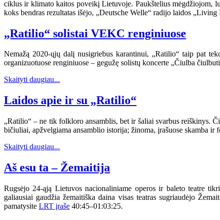
ciklus ir klimato kaitos poveikį Lietuvoje. Paukštelius mėgdžiojom, l
koks bendras rezultatas išėjo, „Deutsche Welle“ radijo laidos „Living
„Ratilio“ solistai VEKC renginiuose
Nemažą 2020-ųjų dalį nusigriebus karantinui, „Ratilio“ taip pat tek
organizuotuose renginiuose – gegužę solistų koncerte „Čiulba čiulbuti
Skaityti daugiau...
Laidos apie ir su „Ratilio“
„Ratilio“ – ne tik folkloro ansamblis, bet ir šaliai svarbus reiškinys. 
bičiuliai, apžvelgiama ansamblio istorija; žinoma, įrašuose skamba ir f
Skaityti daugiau...
Aš esu ta – Žemaitija
Rugsėjo 24-ąją Lietuvos nacionaliniame operos ir baleto teatre tikri
galiausiai gaudžia žemaitiška daina visas teatras sugriaudėjo Žemai
pamatysite
LRT įraše
40:45–01:03:25.