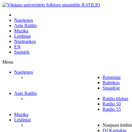
Naujienos
Apie Ratilio
Muzika
Leidiniai
Nuotraukos
EN
Susisiek
Menu
Naujienos
Renginiai
Rubrikos
Spaudoje
Apie Ratilio
Ratilio klubas
Ratilio 50
Ratilio 55
Muzika
Leidiniai
Naujausi leidini
DJ Kaziukas