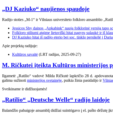
„DJ Kaziuko“ naujienos spaudoje
Radijo stoties „M-1“ ir Vilniaus universiteto folkloro ansamblio „Ratil
Jessicos Shy dainos „Apkabink“ nauja folklorinė versija tapo soc.
Folkloro stiliumi atgimę lietuviški hitai pagyrų sulaukė ir iš klau
DJ Kaziuko hitai iš radijo eterio bei soc. tinklų persikėlė į Daria
Apie projektą radijuje:
Kultūros savaitė
(LRT radijas, 2025-09-27)
M. Ričkutei įteikta Kultūros ministerijos 
Ilgametė „Ratilio“ vadovė Milda Ričkutė lapkričio 28 d. apdovanota 
galima sužinoti
ministerijos svetainėje
, puikia žinia pasidalijo ir
Vilnia
Sveikiname ir didžiuojamės!
„Ratilio“ „Deutsche Welle“ radijo laidoje
Balandžio pabaigoje ansamblį didžiai suintrigavo į el. pašto dėžutę į