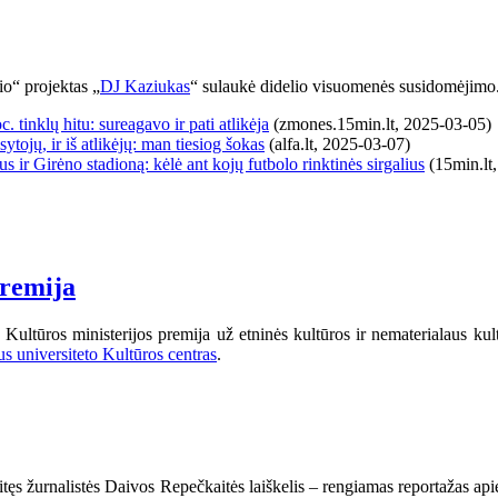
io“ projektas „
DJ Kaziukas
“ sulaukė didelio visuomenės susidomėjimo. 
 tinklų hitu: sureagavo ir pati atlikėja
(zmones.15min.lt, 2025-03-05)
sytojų, ir iš atlikėjų: man tiesiog šokas
(alfa.lt, 2025-03-07)
us ir Girėno stadioną: kėlė ant kojų futbolo rinktinės sirgalius
(15min.lt
premija
Kultūros ministerijos premija už etninės kultūros ir nematerialaus k
us universiteto Kultūros centras
.
kritęs žurnalistės Daivos Repečkaitės laiškelis – rengiamas reportažas