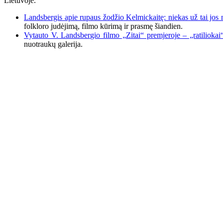
Lietuvoje.
Landsbergis apie rupaus žodžio Kelmickaitę: niekas už tai jos
folkloro judėjimą, filmo kūrimą ir prasmę šiandien.
Vytauto V. Landsbergio filmo „Zitai“ premjeroje – „ratiliokai
nuotraukų galerija.