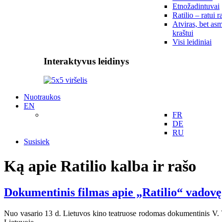
Etnožadintuvai
Ratilio – ratui r
Atviras, bet asm
kraštui
Visi leidiniai
Interaktyvus leidinys
Nuotraukos
EN
FR
DE
RU
Susisiek
Ką apie Ratilio kalba ir rašo
Dokumentinis filmas apie „Ratilio“ vadovę
Nuo vasario 13 d. Lietuvos kino teatruose rodomas dokumentinis V. 