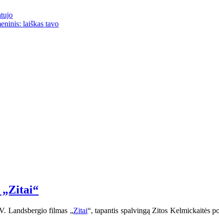
atujo
eninis: laiškas tavo
 „Zitai“
V. Landsbergio filmas „
Zitai
“, tapantis spalvingą Zitos Kelmickaitės por