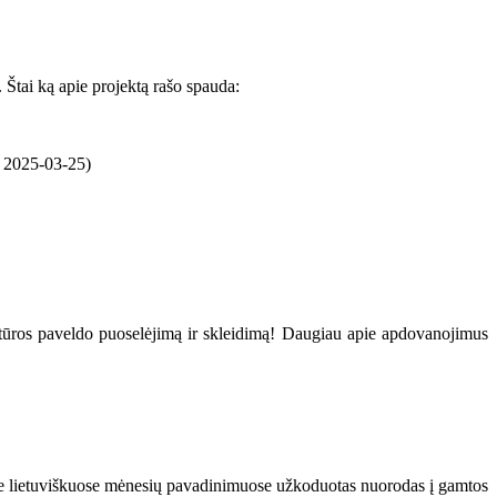
Štai ką apie projektą rašo spauda:
, 2025-03-25)
ultūros paveldo puoselėjimą ir skleidimą! Daugiau apie apdovanojimus
 apie lietuviškuose mėnesių pavadinimuose užkoduotas nuorodas į gamtos