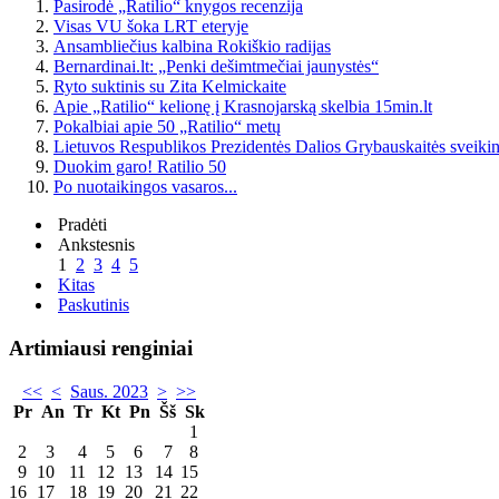
Pasirodė „Ratilio“ knygos recenzija
Visas VU šoka LRT eteryje
Ansambliečius kalbina Rokiškio radijas
Bernardinai.lt: „Penki dešimtmečiai jaunystės“
Ryto suktinis su Zita Kelmickaite
Apie „Ratilio“ kelionę į Krasnojarską skelbia 15min.lt
Pokalbiai apie 50 „Ratilio“ metų
Lietuvos Respublikos Prezidentės Dalios Grybauskaitės sveikin
Duokim garo! Ratilio 50
Po nuotaikingos vasaros...
Pradėti
Ankstesnis
1
2
3
4
5
Kitas
Paskutinis
Artimiausi renginiai
<<
<
Saus. 2023
>
>>
Pr
An
Tr
Kt
Pn
Šš
Sk
1
2
3
4
5
6
7
8
9
10
11
12
13
14
15
16
17
18
19
20
21
22