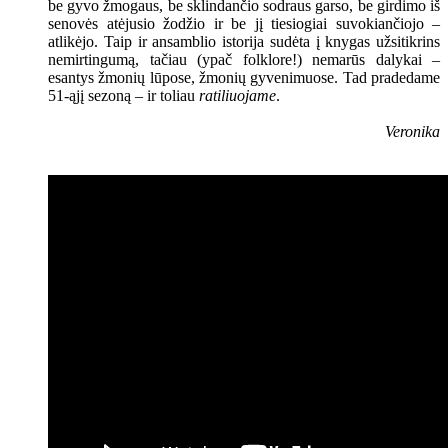
be gyvo žmogaus, be sklindančio sodraus garso, be girdimo iš
senovės atėjusio žodžio ir be jį tiesiogiai suvokiančiojo –
atlikėjo. Taip ir ansamblio istorija sudėta į knygas užsitikrins
nemirtingumą, tačiau (ypač folklore!) nemarūs dalykai –
esantys žmonių lūpose, žmonių gyvenimuose. Tad pradedame
51-ąjį sezoną – ir toliau
ratiliuojame
.
Veronika