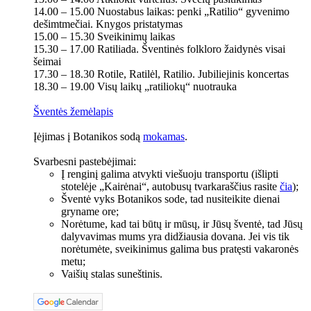
14.00 – 15.00 Nuostabus laikas: penki „Ratilio“ gyvenimo
dešimtmečiai. Knygos pristatymas
15.00 – 15.30 Sveikinimų laikas
15.30 – 17.00 Ratiliada. Šventinės folkloro žaidynės visai
šeimai
17.30 – 18.30 Rotile, Ratilėl, Ratilio. Jubiliejinis koncertas
18.30 – 19.00 Visų laikų „ratiliokų“ nuotrauka
Šventės žemėlapis
Įėjimas į Botanikos sodą
mokamas
.
Svarbesni pastebėjimai:
Į renginį galima atvykti viešuoju transportu (išlipti
stotelėje „Kairėnai“, autobusų tvarkaraščius rasite
čia
);
Šventė vyks Botanikos sode, tad nusiteikite dienai
gryname ore;
Norėtume, kad tai būtų ir mūsų, ir Jūsų šventė, tad Jūsų
dalyvavimas mums yra didžiausia dovana. Jei vis tik
norėtumėte, sveikinimus galima bus pratęsti vakaronės
metu;
Vaišių stalas suneštinis.