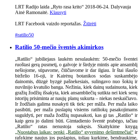
LRT Radijo laida „Ryto rasa krito“ 2018-06-24. Dalyvauja
Ainė Ramonaitė.
Klausyti
LRT Facebook vaizdo reportažas.
Žiūrėti
#ratilio50
Ratilio 50-mečio šventės akimirkos
„Ratilio“ jubiliejaus laukėm nesulaukėm: 50-mečio šventei
ruoštasi gerą pusmetį, o galvoje ir širdyje mintis apie ansamblį
nešiojome, sūpavome, čiūčiavome ir dar ilgiau. Ir štai išaušo
birželio 16-oji, ir Kairėnų botanikos sodas suskambėjo
dainomis, dūzgė byzgė pašnekesiais, sulingavo nuo šokių ir
nuvilnijo kvatulio banga. Nežinia, kiek dainų sudainuota, kiek
gražių žodžių išsakyta, kiek ansambliečių sutikta nei kiek senų
istorijų prisiminta ar naujų planų sukurta – niekas neskaičiavo.
Ir žodžiais galima nusakyti tik tiek: per mãža. Per maža laiko
pasibūti, per maža puslapių visiems ratiliokų pasakojimams
suguldyti, per maža žodžių nupasakoti, kas gi tas „Ratilio“ ir
kaip gera jo dalimi būti. Gimtadienio šventė prabėgo, tačiau
„Ratilio“ ratas nenustoja sukęsis. Skaitykime knygą
„Nuostabus laikas: penki „Ratilio“ gyvenimo dešimtmečiai“
ir
rašykime naujus jos puslapius, toliau kurkime, bendraukime,