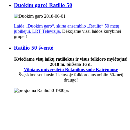
Duokim garo! Ratilio 50
Laida „Duokim garo“, skirta ansamblio „Ratilio“ 50 metų
jubiliejui. LRT Televizija.
Dėkojame visai laidos kūrybinei
grupei!
Ratilio 50 šventė
Kviečiame visų laikų ratiliokus ir visus folkloro mylėtojus!
2018 m. birželio 16 d.
Vilniaus universiteto Botanikos sode Kairėnuose
Švęskime seniausio Lietuvoje folkloro ansamblio 50-metį
drauge!