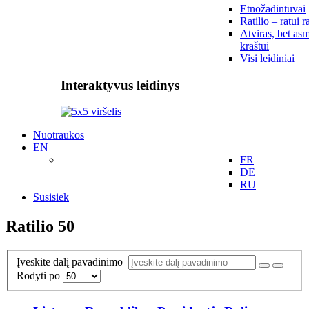
Etnožadintuvai
Ratilio – ratui r
Atviras, bet asm
kraštui
Visi leidiniai
Interaktyvus leidinys
Nuotraukos
EN
FR
DE
RU
Susisiek
Ratilio 50
Įveskite dalį pavadinimo
Rodyti po