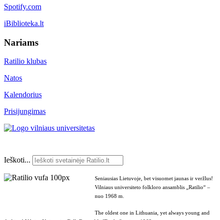
Spotify.com
iBiblioteka.lt
Nariams
Ratilio klubas
Natos
Kalendorius
Prisijungimas
Ieškoti...
Seniausias Lietuvoje, bet visuomet jaunas ir veržlus!
Vilniaus universiteto folkloro ansamblis „Ratilio“ –
nuo 1968 m.
The oldest one in Lithuania, yet always young and