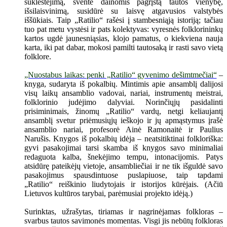
suklestėjimą, šventė dainomis pagrįstą tautos vienybę,
išsilaisvinimą, susidūrė su laisvę atgavusios valstybės
iššūkiais. Taip „Ratilio“ rašėsi į stambesniąją istoriją; tačiau
tuo pat metu vystėsi ir pats kolektyvas: vyresnės folklorininkų
kartos ugdė jaunesniąsias, klojo pamatus, o kiekviena nauja
karta, iki pat dabar, mokosi pamilti tautosaką ir rasti savo vietą
folklore.
„Nuostabus laikas: penki „Ratilio“ gyvenimo dešimtmečiai“
–
knyga, sudaryta iš pokalbių. Mintimis apie ansamblį dalijosi
visų laikų ansamblio vadovai, nariai, instrumentų meistrai,
folklorinio judėjimo dalyviai. Norinčiųjų pasidalinti
prisiminimais, žinomų „Ratilio“ vardų, netgi keliaujantį
ansamblį svetur priėmusiųjų ieškojo ir jų apmąstymus įrašė
ansamblio nariai, profesorė Ainė Ramonaitė ir Paulius
Narušis. Knygos iš pokalbių idėja – neatsitiktinai folkloriška:
gyvi pasakojimai tarsi skamba iš knygos savo minimaliai
redaguota kalba, šnekėjimo tempu, intonacijomis. Patys
atsidūrę pateikėjų vietoje, ansambliečiai ir ne tik išguldė savo
pasakojimus spausdintuose puslapiuose, taip tapdami
„Ratilio“ reiškinio liudytojais ir istorijos kūrėjais. (Ačiū
Lietuvos kultūros tarybai, parėmusiai projekto idėją.)
Surinktas, užrašytas, tiriamas ir nagrinėjamas folkloras –
svarbus tautos savimonės momentas. Visgi jis nebūtų folkloras