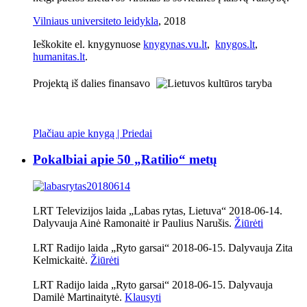
Vilniaus universiteto leidykla
, 2018
Ieškokite el. knygynuose
knygynas.vu.lt
,
knygos.lt
,
humanitas.lt
.
Projektą iš dalies finansavo
Plačiau apie knygą | Priedai
Pokalbiai apie 50 „Ratilio“ metų
LRT Televizijos laida „Labas rytas, Lietuva“ 2018-06-14.
Dalyvauja Ainė Ramonaitė ir Paulius Narušis.
Žiūrėti
LRT Radijo laida „Ryto garsai“ 2018-06-15. Dalyvauja Zita
Kelmickaitė.
Žiūrėti
LRT Radijo laida „Ryto garsai“ 2018-06-15. Dalyvauja
Damilė Martinaitytė.
Klausyti