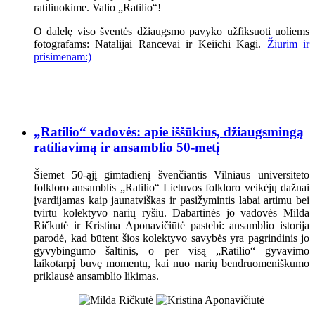
ratiliuokime. Valio „Ratilio“!
O dalelę viso šventės džiaugsmo pavyko užfiksuoti uoliems
fotografams: Natalijai Rancevai ir Keiichi Kagi.
Žiūrim ir
prisimenam:)
„Ratilio“ vadovės: apie iššūkius, džiaugsmingą
ratiliavimą ir ansamblio 50-metį
Šiemet 50-ąjį gimtadienį švenčiantis Vilniaus universiteto
folkloro ansamblis „Ratilio“ Lietuvos folkloro veikėjų dažnai
įvardijamas kaip jaunatviškas ir pasižymintis labai artimu bei
tvirtu kolektyvo narių ryšiu. Dabartinės jo vadovės Milda
Ričkutė ir Kristina Aponavičiūtė pastebi: ansamblio istorija
parodė, kad būtent šios kolektyvo savybės yra pagrindinis jo
gyvybingumo šaltinis, o per visą „Ratilio“ gyvavimo
laikotarpį buvę momentų, kai nuo narių bendruomeniškumo
priklausė ansamblio likimas.