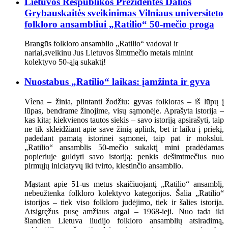
Lietuvos Respublikos Prezidentės Dalios
Grybauskaitės sveikinimas Vilniaus universiteto
folkloro ansambliui „Ratilio“ 50-mečio proga
Brangūs folkloro ansamblio „Ratilio“ vadovai ir
nariai,sveikinu Jus Lietuvos šimtmečio metais minint
kolektyvo 50-ąją sukaktį!
Nuostabus „Ratilio“ laikas: įamžinta ir gyva
Vìena – žinia, plintanti žodžiu: gyvas folkloras – iš lūpų į
lūpas, bendrame žinojime, visų sąmonėje. Aprašyta istorija –
kas kita; kiekvienos tautos siekis – savo istoriją apsirašyti, taip
ne tik skleidžiant apie save žinią aplink, bet ir laiku į priekį,
padedant pamatą istorinei sąmonei, taip pat ir mokslui.
„Ratilio“ ansamblis 50-mečio sukaktį mini pradėdamas
popieriuje guldyti savo istoriją: penkis dešimtmečius nuo
pirmųjų iniciatyvų iki tvirto, klestinčio ansamblio.
Mąstant apie 51-us metus skaičiuojantį „Ratilio“ ansamblį,
nebeužtenka folkloro kolektyvo kategorijos. Šalia „Ratilio“
istorijos – tiek viso folkloro judėjimo, tiek ir šalies istorija.
Atsigręžus pusę amžiaus atgal – 1968-ieji. Nuo tada iki
šiandien Lietuva liudijo folkloro ansamblių atsiradimą,