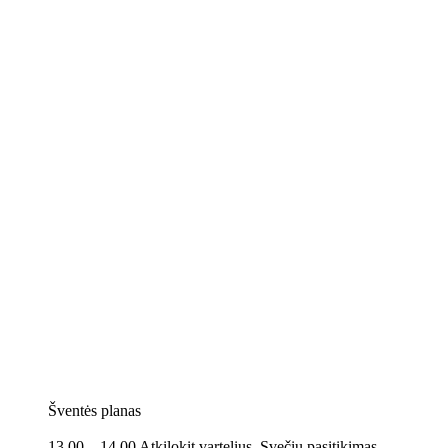
Šventės planas
13.00 – 14.00 Atkilokit vartelius. Svečių pasitikimas