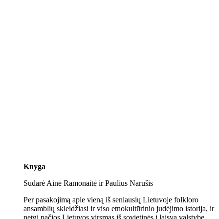
Knyga
Sudarė Ainė Ramonaitė ir Paulius Narušis
Per pasakojimą apie vieną iš seniausių Lietuvoje folkloro
ansamblių skleidžiasi ir viso etnokultūrinio judėjimo istorija, ir
netgi pačios Lietuvos virsmas iš sovietinės į laisvą valstybę.