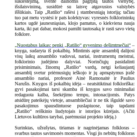
suklestėjimą, šventė dainomis pagrįstą tautos vienybę,
išsilaisvinimą, susidūrė su laisvę atgavusios valstybės
iššūkiais. Taip „Ratilio“ rašėsi į stambesniąją istoriją; tačiau
tuo pat metu vystėsi ir pats kolektyvas: vyresnės folklorininkų
kartos ugdė jaunesniąsias, klojo pamatus, o kiekviena nauja
karta, iki pat dabar, mokosi pamilti tautosaką ir rasti savo vietą
folklore.
„Nuostabus laikas: penki „Ratilio“ gyvenimo dešimtmečiai“
–
knyga, sudaryta iš pokalbių. Mintimis apie ansamblį dalijosi
visų laikų ansamblio vadovai, nariai, instrumentų meistrai,
folklorinio judėjimo dalyviai. Norinčiųjų pasidalinti
prisiminimais, žinomų „Ratilio“ vardų, netgi keliaujantį
ansamblį svetur priėmusiųjų ieškojo ir jų apmąstymus įrašė
ansamblio nariai, profesorė Ainė Ramonaitė ir Paulius
Narušis. Knygos iš pokalbių idėja – neatsitiktinai folkloriška:
gyvi pasakojimai tarsi skamba iš knygos savo minimaliai
redaguota kalba, šnekėjimo tempu, intonacijomis. Patys
atsidūrę pateikėjų vietoje, ansambliečiai ir ne tik išguldė savo
pasakojimus spausdintuose puslapiuose, taip tapdami
„Ratilio“ reiškinio liudytojais ir istorijos kūrėjais. (Ačiū
Lietuvos kultūros tarybai, parėmusiai projekto idėją.)
Surinktas, užrašytas, tiriamas ir nagrinėjamas folkloras –
svarbus tautos savimonės momentas. Visgi jis nebūtų folkloras