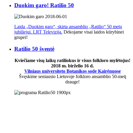
Duokim garo! Ratilio 50
Laida „Duokim garo“, skirta ansamblio „Ratilio“ 50 metų
jubiliejui. LRT Televizija.
Dėkojame visai laidos kūrybinei
grupei!
Ratilio 50 šventė
Kviečiame visų laikų ratiliokus ir visus folkloro mylėtojus!
2018 m. birželio 16 d.
Vilniaus universiteto Botanikos sode Kairėnuose
Švęskime seniausio Lietuvoje folkloro ansamblio 50-metį
drauge!