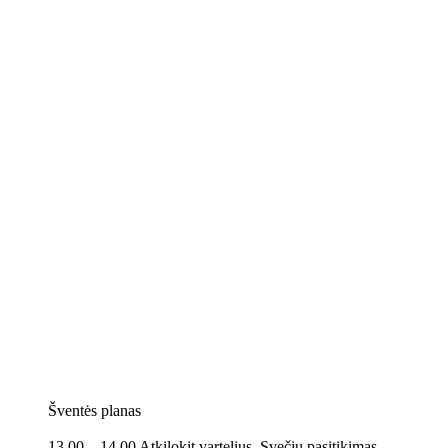
Šventės planas
13.00 – 14.00 Atkilokit vartelius. Svečių pasitikimas