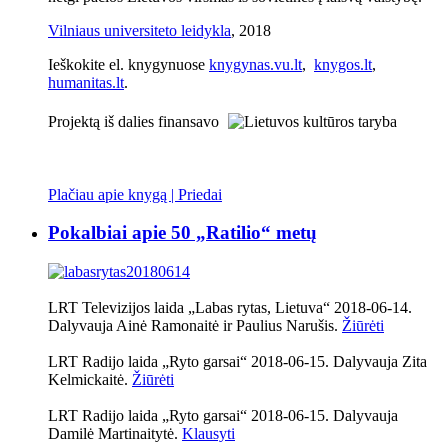
Vilniaus universiteto leidykla
, 2018
Ieškokite el. knygynuose
knygynas.vu.lt
,
knygos.lt
,
humanitas.lt
.
Projektą iš dalies finansavo
Plačiau apie knygą | Priedai
Pokalbiai apie 50 „Ratilio“ metų
LRT Televizijos laida „Labas rytas, Lietuva“ 2018-06-14.
Dalyvauja Ainė Ramonaitė ir Paulius Narušis.
Žiūrėti
LRT Radijo laida „Ryto garsai“ 2018-06-15. Dalyvauja Zita
Kelmickaitė.
Žiūrėti
LRT Radijo laida „Ryto garsai“ 2018-06-15. Dalyvauja
Damilė Martinaitytė.
Klausyti