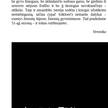
be gyvo žmogaus, be sklindančio sodraus garso, be girdimo iš
senovės atėjusio žodžio ir be jį tiesiogiai suvokiančiojo –
atlikėjo. Taip ir ansamblio istorija sudėta į knygas užsitikrins
nemirtingumą, tačiau (ypač folklore!) nemarūs dalykai –
esantys žmonių lūpose, žmonių gyvenimuose. Tad pradedame
51-ąjį sezoną – ir toliau
ratiliuojame
.
Veronika