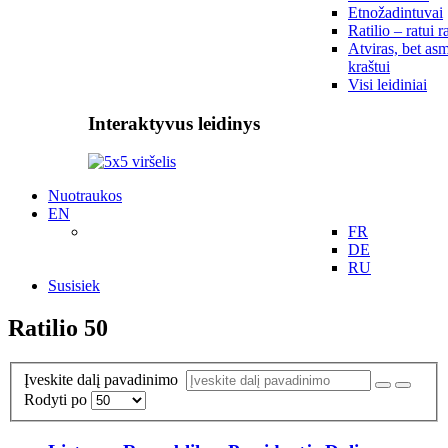
Etnožadintuvai
Ratilio – ratui r
Atviras, bet asm
kraštui
Visi leidiniai
Interaktyvus leidinys
Nuotraukos
EN
FR
DE
RU
Susisiek
Ratilio 50
Įveskite dalį pavadinimo
Rodyti po