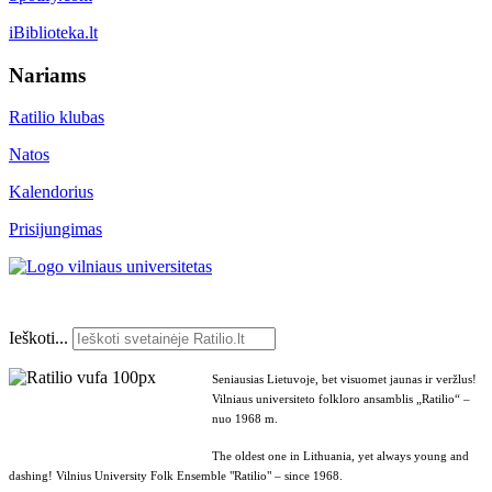
iBiblioteka.lt
Nariams
Ratilio klubas
Natos
Kalendorius
Prisijungimas
Ieškoti...
Seniausias Lietuvoje, bet visuomet jaunas ir veržlus!
Vilniaus universiteto folkloro ansamblis „Ratilio“ –
nuo 1968 m.
The oldest one in Lithuania, yet always young and
dashing! Vilnius University Folk Ensemble "Ratilio" – since 1968.