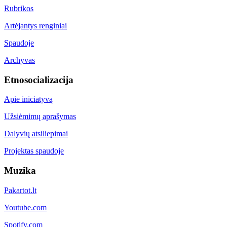
Rubrikos
Artėjantys renginiai
Spaudoje
Archyvas
Etnosocializacija
Apie iniciatyvą
Užsiėmimų aprašymas
Dalyvių atsiliepimai
Projektas spaudoje
Muzika
Pakartot.lt
Youtube.com
Spotify.com