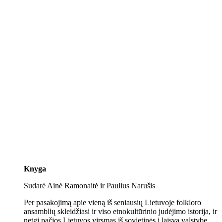
Knyga
Sudarė Ainė Ramonaitė ir Paulius Narušis
Per pasakojimą apie vieną iš seniausių Lietuvoje folkloro
ansamblių skleidžiasi ir viso etnokultūrinio judėjimo istorija, ir
netgi pačios Lietuvos virsmas iš sovietinės į laisvą valstybę.