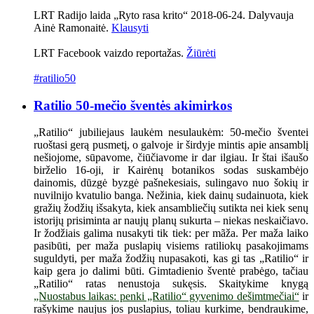
LRT Radijo laida „Ryto rasa krito“ 2018-06-24. Dalyvauja
Ainė Ramonaitė.
Klausyti
LRT Facebook vaizdo reportažas.
Žiūrėti
#ratilio50
Ratilio 50-mečio šventės akimirkos
„Ratilio“ jubiliejaus laukėm nesulaukėm: 50-mečio šventei
ruoštasi gerą pusmetį, o galvoje ir širdyje mintis apie ansamblį
nešiojome, sūpavome, čiūčiavome ir dar ilgiau. Ir štai išaušo
birželio 16-oji, ir Kairėnų botanikos sodas suskambėjo
dainomis, dūzgė byzgė pašnekesiais, sulingavo nuo šokių ir
nuvilnijo kvatulio banga. Nežinia, kiek dainų sudainuota, kiek
gražių žodžių išsakyta, kiek ansambliečių sutikta nei kiek senų
istorijų prisiminta ar naujų planų sukurta – niekas neskaičiavo.
Ir žodžiais galima nusakyti tik tiek: per mãža. Per maža laiko
pasibūti, per maža puslapių visiems ratiliokų pasakojimams
suguldyti, per maža žodžių nupasakoti, kas gi tas „Ratilio“ ir
kaip gera jo dalimi būti. Gimtadienio šventė prabėgo, tačiau
„Ratilio“ ratas nenustoja sukęsis. Skaitykime knygą
„Nuostabus laikas: penki „Ratilio“ gyvenimo dešimtmečiai“
ir
rašykime naujus jos puslapius, toliau kurkime, bendraukime,