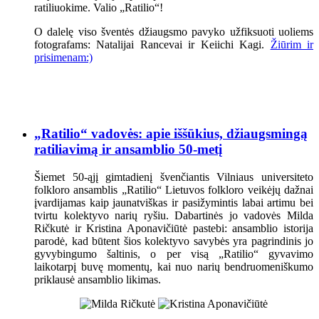
ratiliuokime. Valio „Ratilio“!
O dalelę viso šventės džiaugsmo pavyko užfiksuoti uoliems
fotografams: Natalijai Rancevai ir Keiichi Kagi.
Žiūrim ir
prisimenam:)
„Ratilio“ vadovės: apie iššūkius, džiaugsmingą
ratiliavimą ir ansamblio 50-metį
Šiemet 50-ąjį gimtadienį švenčiantis Vilniaus universiteto
folkloro ansamblis „Ratilio“ Lietuvos folkloro veikėjų dažnai
įvardijamas kaip jaunatviškas ir pasižymintis labai artimu bei
tvirtu kolektyvo narių ryšiu. Dabartinės jo vadovės Milda
Ričkutė ir Kristina Aponavičiūtė pastebi: ansamblio istorija
parodė, kad būtent šios kolektyvo savybės yra pagrindinis jo
gyvybingumo šaltinis, o per visą „Ratilio“ gyvavimo
laikotarpį buvę momentų, kai nuo narių bendruomeniškumo
priklausė ansamblio likimas.