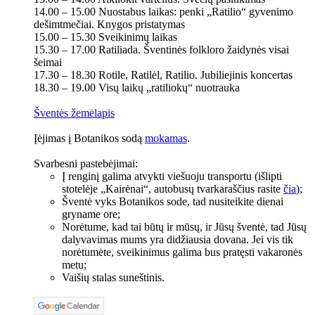
14.00 – 15.00 Nuostabus laikas: penki „Ratilio“ gyvenimo
dešimtmečiai. Knygos pristatymas
15.00 – 15.30 Sveikinimų laikas
15.30 – 17.00 Ratiliada. Šventinės folkloro žaidynės visai
šeimai
17.30 – 18.30 Rotile, Ratilėl, Ratilio. Jubiliejinis koncertas
18.30 – 19.00 Visų laikų „ratiliokų“ nuotrauka
Šventės žemėlapis
Įėjimas į Botanikos sodą
mokamas
.
Svarbesni pastebėjimai:
Į renginį galima atvykti viešuoju transportu (išlipti
stotelėje „Kairėnai“, autobusų tvarkaraščius rasite
čia
);
Šventė vyks Botanikos sode, tad nusiteikite dienai
gryname ore;
Norėtume, kad tai būtų ir mūsų, ir Jūsų šventė, tad Jūsų
dalyvavimas mums yra didžiausia dovana. Jei vis tik
norėtumėte, sveikinimus galima bus pratęsti vakaronės
metu;
Vaišių stalas suneštinis.