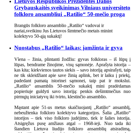
Lietuvos Respublikos Prezidentės Dalios
Grybauskaitės sveikinimas Vilniaus universiteto
folkloro ansambliui „Ratilio“ 50-mečio proga
Brangūs folkloro ansamblio „Ratilio“ vadovai ir
nariai,sveikinu Jus Lietuvos šimtmečio metais minint
kolektyvo 50-ąją sukaktį!
Nuostabus „Ratilio“ laikas: įamžinta ir gyva
Vìena – žinia, plintanti žodžiu: gyvas folkloras – iš lūpų į
lūpas, bendrame žinojime, visų sąmonėje. Aprašyta istorija –
kas kita; kiekvienos tautos siekis – savo istoriją apsirašyti, taip
ne tik skleidžiant apie save žinią aplink, bet ir laiku į priekį,
padedant pamatą istorinei sąmonei, taip pat ir mokslui.
„Ratilio“ ansamblis 50-mečio sukaktį mini pradėdamas
popieriuje guldyti savo istoriją: penkis dešimtmečius nuo
pirmųjų iniciatyvų iki tvirto, klestinčio ansamblio.
Mąstant apie 51-us metus skaičiuojantį „Ratilio“ ansamblį,
nebeužtenka folkloro kolektyvo kategorijos. Šalia „Ratilio“
istorijos – tiek viso folkloro judėjimo, tiek ir šalies istorija.
Atsigręžus pusę amžiaus atgal – 1968-ieji. Nuo tada iki
šiandien Lietuva liudijo folkloro ansamblių atsiradimą,