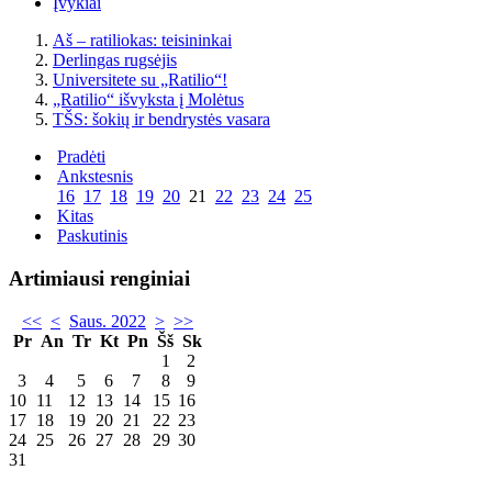
Įvykiai
Aš – ratiliokas: teisininkai
Derlingas rugsėjis
Universitete su „Ratilio“!
„Ratilio“ išvyksta į Molėtus
TŠS: šokių ir bendrystės vasara
Pradėti
Ankstesnis
16
17
18
19
20
21
22
23
24
25
Kitas
Paskutinis
Artimiausi renginiai
<<
<
Saus. 2022
>
>>
Pr
An
Tr
Kt
Pn
Šš
Sk
1
2
3
4
5
6
7
8
9
10
11
12
13
14
15
16
17
18
19
20
21
22
23
24
25
26
27
28
29
30
31