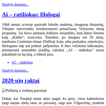
Skaityti daugiau...
Aš – ratiliokas: filologai
1968 metais scenoje pasirodė būrelis studentų, dauguma lituanistų,
Vilniaus universiteto bendruomenei pristačiusių Velykoms skirtą
programą. Tai buvo pirmasis folkloro ansamblio, kurį dabar žinome
kaip „Ratilio“, koncertas. Šiandien, po daugiau nei 50 metų,
maršrutas Centriniai rūmai–Didžioji Aula, arba paskaitos–repeticijos,
filologams taip pat puikiai pažįstamas. Ir šiuo velykiniu laikotarpiu,
prisimenant ansamblio pradžią, rubrikai „Aš – ratiliokas“ norisi
pakalbinti ne ką kitą, o būtent juos.
Aš – ratiliokas
Skaityti daugiau...
2020-ųjų raktai
Dabar, kai Naujieji metai atėjo pagal, ko gero, visus kalendorius
(argi naujas metų ratas ne pavasarį, taigi nuo Užgavėnių, pradeda