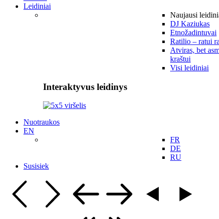
Leidiniai
Naujausi leidini
DJ Kaziukas
Etnožadintuvai
Ratilio – ratui r
Atviras, bet asm
kraštui
Visi leidiniai
Interaktyvus leidinys
Nuotraukos
EN
FR
DE
RU
Susisiek