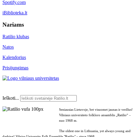
Spotify.com
iBiblioteka.lt
Nariams
Ratilio klubas
Natos
Kalendorius
Prisijungimas
Ieškoti...
Seniausias Lietuvoje, bet visuomet jaunas ir veržlus!
Vilniaus universiteto folkloro ansamblis „Ratilio“ –
nuo 1968 m.
The oldest one in Lithuania, yet always young and
dashing! Vilnius University Folk Ensemble "Ratilio" – since 1968.