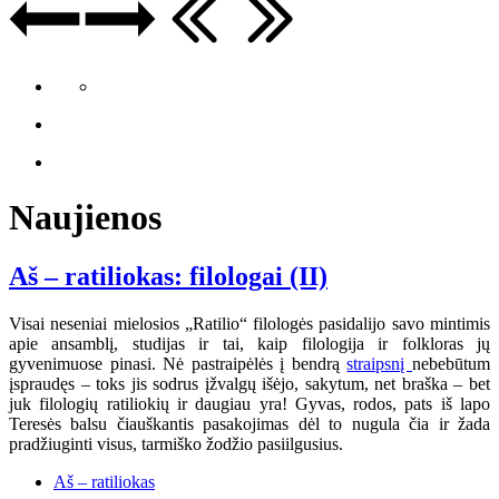
Naujienos
Aš – ratiliokas: filologai (II)
Visai neseniai mielosios „Ratilio“ filologės pasidalijo savo mintimis
apie ansamblį, studijas ir tai, kaip filologija ir folkloras jų
gyvenimuose pinasi. Nė pastraipėlės į bendrą
straipsnį
nebebūtum
įspraudęs – toks jis sodrus įžvalgų išėjo, sakytum, net braška – bet
juk filologių ratiliokių ir daugiau yra! Gyvas, rodos, pats iš lapo
Teresės balsu čiauškantis pasakojimas dėl to nugula čia ir žada
pradžiuginti visus, tarmiško žodžio pasiilgusius.
Aš – ratiliokas