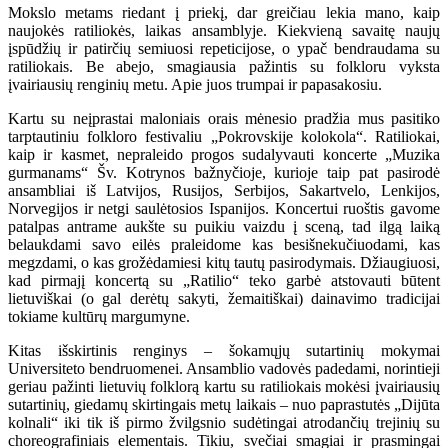
Mokslo metams riedant į priekį, dar greičiau lekia mano, kaip
naujokės ratiliokės, laikas ansamblyje. Kiekvieną savaitę naujų
įspūdžių ir patirčių semiuosi repeticijose, o ypač bendraudama su
ratiliokais. Be abejo, smagiausia pažintis su folkloru vyksta
įvairiausių renginių metu. Apie juos trumpai ir papasakosiu.
Kartu su neįprastai maloniais orais mėnesio pradžia mus pasitiko
tarptautiniu folkloro festivaliu „Pokrovskije kolokola“. Ratiliokai,
kaip ir kasmet, nepraleido progos sudalyvauti koncerte „Muzika
gurmanams“ Šv. Kotrynos bažnyčioje, kurioje taip pat pasirodė
ansambliai iš Latvijos, Rusijos, Serbijos, Sakartvelo, Lenkijos,
Norvegijos ir netgi saulėtosios Ispanijos. Koncertui ruoštis gavome
patalpas antrame aukšte su puikiu vaizdu į sceną, tad ilgą laiką
belaukdami savo eilės praleidome kas besišnekučiuodami, kas
megzdami, o kas grožėdamiesi kitų tautų pasirodymais. Džiaugiuosi,
kad pirmajį koncertą su „Ratilio“ teko garbė atstovauti būtent
lietuviškai (o gal derėtų sakyti, žemaitiškai) dainavimo tradicijai
tokiame kultūrų margumyne.
Kitas išskirtinis renginys – šokamųjų sutartinių mokymai
Universiteto bendruomenei. Ansamblio vadovės padedami, norintieji
geriau pažinti lietuvių folklorą kartu su ratiliokais mokėsi įvairiausių
sutartinių, giedamų skirtingais metų laikais – nuo paprastutės „Dijūta
kolnali“ iki tik iš pirmo žvilgsnio sudėtingai atrodančių trejinių su
choreografiniais elementais. Tikiu, svečiai smagiai ir prasmingai