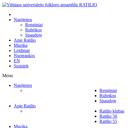
Naujienos
Renginiai
Rubrikos
Spaudoje
Apie Ratilio
Muzika
Leidiniai
Nuotraukos
EN
Susisiek
Menu
Naujienos
Renginiai
Rubrikos
Spaudoje
Apie Ratilio
Ratilio klubas
Ratilio 50
Ratilio 55
Muzika