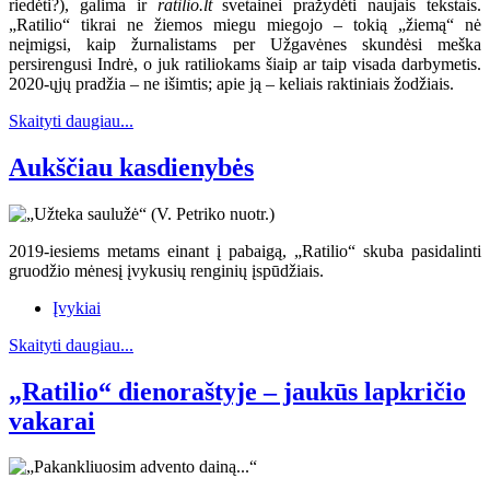
riedėti?), galima ir
ratilio.lt
svetainei pražydėti naujais tekstais.
„Ratilio“ tikrai ne žiemos miegu miegojo – tokią „žiemą“ nė
neįmigsi, kaip žurnalistams per Užgavėnes skundėsi meška
persirengusi Indrė, o juk ratiliokams šiaip ar taip visada darbymetis.
2020-ųjų pradžia – ne išimtis; apie ją – keliais raktiniais žodžiais.
Skaityti daugiau...
Aukščiau kasdienybės
2019-iesiems metams einant į pabaigą, „Ratilio“ skuba pasidalinti
gruodžio mėnesį įvykusių renginių įspūdžiais.
Įvykiai
Skaityti daugiau...
„Ratilio“ dienoraštyje – jaukūs lapkričio
vakarai