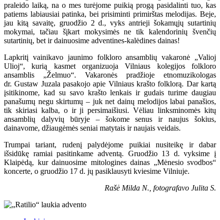
praleido laiką, na o mes turėjome puikią progą pasidalinti tuo, kas
patiems labiausiai patinka, bei prisiminti primirštas melodijas. Beje,
jau kitą savaitę, gruodžio 2 d., vyks antrieji šokamųjų sutartinių
mokymai, tačiau šįkart mokysimės ne tik kalendorinių švenčių
sutartinių, bet ir dainuosime adventines-kalėdines dainas!
Lapkritį vainikavo jaunimo folkloro ansamblių vakaronė „Valioj
Ulioj“, kurią kasmet organizuoja Vilniaus kolegijos folkloro
ansamblis „Želmuo“. Vakaronės pradžioje etnomuzikologas
dr. Gustaw Juzala pasakojo apie Vilniaus krašto folklorą. Dar kartą
įsitikinome, kad su savo krašto lenkais ir gudais turime daugiau
panašumų negu skirtumų – juk net dainų melodijos labai panašios,
tik skiriasi kalba, o ir ji persimaišiusi. Vėliau linksminomės kitų
ansamblių dalyvių būryje – šokome senus ir naujus šokius,
dainavome, džiaugėmės seniai matytais ir naujais veidais.
Trumpai tariant, rudenį palydėjome puikiai nusiteikę ir dabar
išsidūkę ramiai pasitinkame adventą. Gruodžio 13 d. vyksime į
Klaipėdą, kur dainuosime mitologines dainas „Mėnesio svodbos“
koncerte, o gruodžio 17 d. jų pasiklausyti kviesime Vilniuje.
Rašė Milda N., fotografavo Julita S.