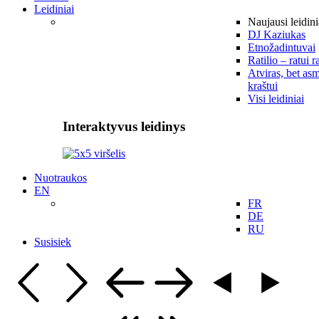
Leidiniai
Naujausi leidini
DJ Kaziukas
Etnožadintuvai
Ratilio – ratui r
Atviras, bet asm
kraštui
Visi leidiniai
Interaktyvus leidinys
Nuotraukos
EN
FR
DE
RU
Susisiek