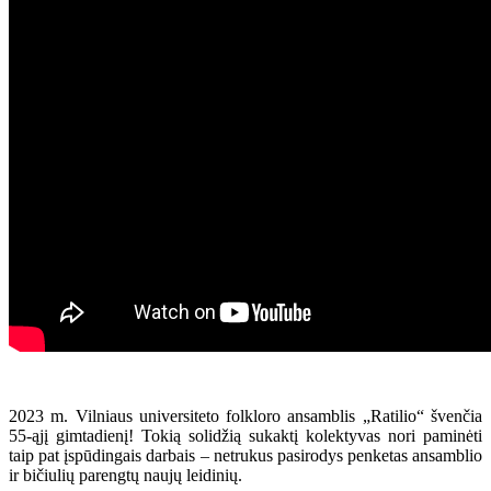
2023 m. Vilniaus universiteto folkloro ansamblis „Ratilio“ švenčia
55-ąjį gimtadienį! Tokią solidžią sukaktį kolektyvas nori paminėti
taip pat įspūdingais darbais – netrukus pasirodys penketas ansamblio
ir bičiulių parengtų naujų leidinių.