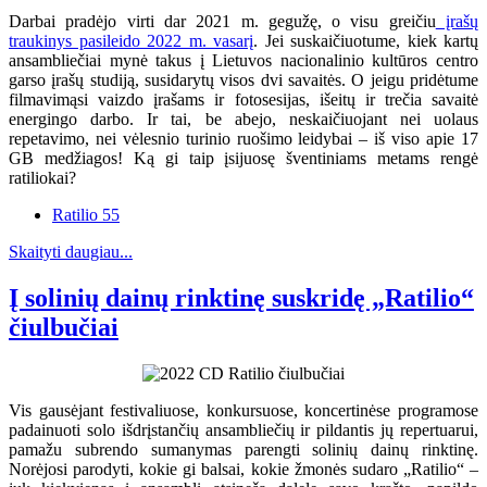
Darbai pradėjo virti dar 2021 m. gegužę, o visu greičiu
įrašų
traukinys pasileido 2022 m. vasarį
. Jei suskaičiuotume, kiek kartų
ansambliečiai mynė takus į Lietuvos nacionalinio kultūros centro
garso įrašų studiją, susidarytų visos dvi savaitės. O jeigu pridėtume
filmavimąsi vaizdo įrašams ir fotosesijas, išeitų ir trečia savaitė
energingo darbo. Ir tai, be abejo, neskaičiuojant nei uolaus
repetavimo, nei vėlesnio turinio ruošimo leidybai – iš viso apie 17
GB medžiagos! Ką gi taip įsijuosę šventiniams metams rengė
ratiliokai?
Ratilio 55
Skaityti daugiau...
Į solinių dainų rinktinę suskridę „Ratilio“
čiulbučiai
Vis gausėjant festivaliuose, konkursuose, koncertinėse programose
padainuoti solo išdrįstančių ansambliečių ir pildantis jų repertuarui,
pamažu subrendo sumanymas parengti solinių dainų rinktinę.
Norėjosi parodyti, kokie gi balsai, kokie žmonės sudaro „Ratilio“ –