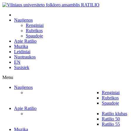
Naujienos
Renginiai
Rubrikos
Spaudoje
Apie Ratilio
Muzika
Leidiniai
Nuotraukos
EN
Susisiek
Menu
Naujienos
Renginiai
Rubrikos
Spaudoje
Apie Ratilio
Ratilio klubas
Ratilio 50
Ratilio 55
Muzika