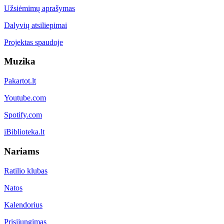
Užsiėmimų aprašymas
Dalyvių atsiliepimai
Projektas spaudoje
Muzika
Pakartot.lt
Youtube.com
Spotify.com
iBiblioteka.lt
Nariams
Ratilio klubas
Natos
Kalendorius
Prisijungimas