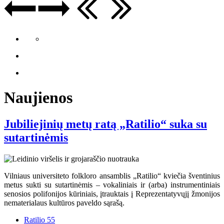
Naujienos
Jubiliejinių metų ratą „Ratilio“ suka su
sutartinėmis
Vilniaus universiteto folkloro ansamblis „Ratilio“ kviečia šventinius
metus sukti su sutartinėmis – vokaliniais ir (arba) instrumentiniais
senosios polifonijos kūriniais, įtrauktais į Reprezentatyvųjį žmonijos
nematerialaus kultūros paveldo sąrašą.
Ratilio 55