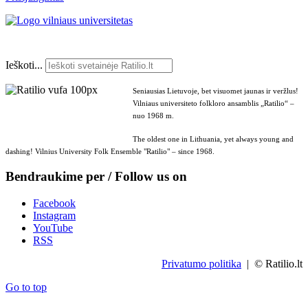
Ieškoti...
Seniausias Lietuvoje, bet visuomet jaunas ir veržlus!
Vilniaus universiteto folkloro ansamblis „Ratilio“ –
nuo 1968 m.
The oldest one in Lithuania, yet always young and
dashing! Vilnius University Folk Ensemble "Ratilio" – since 1968.
Bendraukime per / Follow us on
Facebook
Instagram
YouTube
RSS
Privatumo politika
| © Ratilio.lt
Go to top