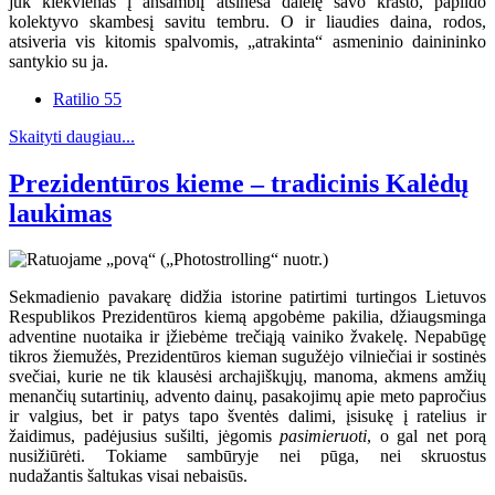
juk kiekvienas į ansamblį atsineša dalelę savo krašto, papildo
kolektyvo skambesį savitu tembru. O ir liaudies daina, rodos,
atsiveria vis kitomis spalvomis, „atrakinta“ asmeninio dainininko
santykio su ja.
Ratilio 55
Skaityti daugiau...
Prezidentūros kieme – tradicinis Kalėdų
laukimas
Sekmadienio pavakarę didžia istorine patirtimi turtingos Lietuvos
Respublikos Prezidentūros kiemą apgobėme pakilia, džiaugsminga
adventine nuotaika ir įžiebėme trečiąją vainiko žvakelę. Nepabūgę
tikros žiemužės, Prezidentūros kieman sugužėjo vilniečiai ir sostinės
svečiai, kurie ne tik klausėsi archajiškųjų, manoma, akmens amžių
menančių sutartinių, advento dainų, pasakojimų apie meto papročius
ir valgius, bet ir patys tapo šventės dalimi, įsisukę į ratelius ir
žaidimus, padėjusius sušilti, jėgomis
pasimieruoti
, o gal net porą
nusižiūrėti. Tokiame sambūryje nei pūga, nei skruostus
nudažantis šaltukas visai nebaisūs.