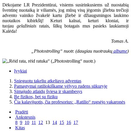
Dėkojame LR Prezidentūrai, visiems susirinkusiems už nuostabią
šventinę nuotaiką ir viliamės, jog mūsų visų jėgomis įžiebta trečioji
advento vainiko žvakelė kartu įžiebė ir džiaugsmingos laukimo
nuotaikos kibirkštį! Keturi kalnai, keturi kloniai, ir
tuojau
gelažiniais
ratais, šilkų botagais mus pasieks laukiamoji
Kalėda!
Tomas A.
„Photostrolling“ nuotr. (daugiau nuotraukų
albume
)
Įvykiai
Snieguotu takeliu atkeliavo adventas
Pamąstymai ratiliokiškame vėlyvo rudens sūkuryje
Simajudo atlaidų šviesa ir skambesys
Be fizikos, bet su fiziku
Čia kalavijuotis, čia profesorius: „Ratilio“ rugsėjo vakaronės
Pradėti
Ankstesnis
8
9
10
11
12
13
14
15
16
17
Kitas