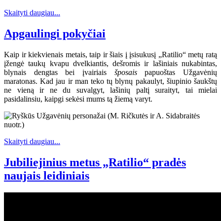
Skaityti daugiau...
Apgaulingi pokyčiai
Kaip ir kiekvienais metais, taip ir šiais į įsisukusį „Ratilio“ metų ratą
įžengė taukų kvapu dvelkiantis, dešromis ir lašiniais nukabintas,
blynais dengtas bei įvairiais
šposais
papuoštas Užgavėnių
maratonas. Kad jau ir man teko tų blynų pakaulyt, šiupinio šaukštų
ne vieną ir ne du suvalgyt, lašinių paltį suraityt, tai mielai
pasidalinsiu, kaipgi sekėsi mums tą žiemą varyt.
Skaityti daugiau...
Jubiliejinius metus „Ratilio“ pradės
naujais leidiniais