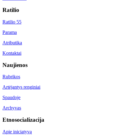
Ratilio
Ratilio 55
Parama
Atributika
Kontaktai
Naujienos
Rubrikos
Artėjantys renginiai
Spaudoje
Archyvas
Etnosocializacija
Apie iniciatyvą