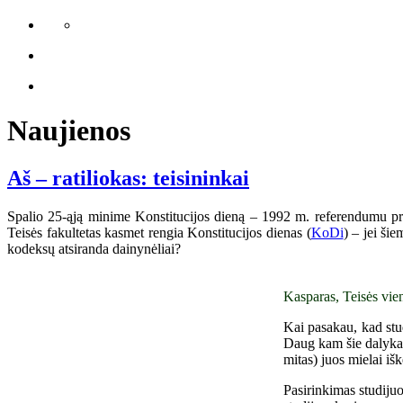
Naujienos
Aš – ratiliokas: teisininkai
Spalio 25-ąją minime Konstitucijos dieną – 1992 m. referendumu priim
Teisės fakultetas kasmet rengia Konstitucijos dienas (
KoDi
) – jei ši
kodeksų atsiranda dainynėliai?
Kasparas, Teisės vien
Kai pasakau, kad stu
Daug kam šie dalykai 
mitas) juos mielai išk
Pasirinkimas studijuo