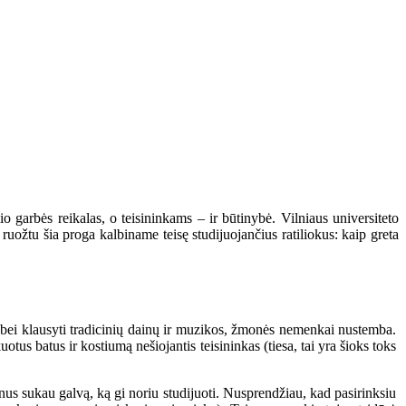
 garbės reikalas, o teisininkams – ir būtinybė. Vilniaus universiteto
ruožtu šia proga kalbiname teisę studijuojančius ratiliokus: kaip greta
s bei klausyti tradicinių dainų ir muzikos, žmonės nemenkai nustemba.
us batus ir kostiumą nešiojantis teisininkas (tiesa, tai yra šioks toks
minus sukau galvą, ką gi noriu studijuoti. Nusprendžiau, kad pasirinksiu