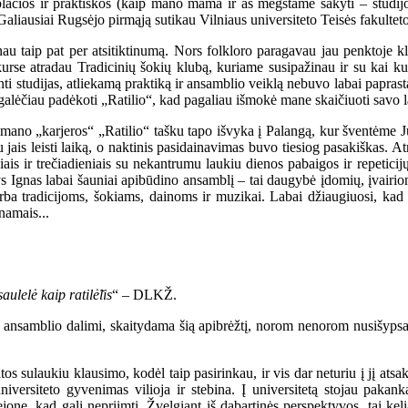
 plačios ir praktiškos (kaip mano mama ir aš mėgstame sakyti – studijo
. Galiausiai Rugsėjo pirmąją sutikau Vilniaus universiteto Teisės fakulte
au taip pat per atsitiktinumą. Nors folkloro paragavau jau penktoje kl
urse atradau Tradicinių šokių klubą, kuriame susipažinau ir su kai kuria
inti studijas, atliekamą praktiką ir ansamblio veiklą nebuvo labai papra
 galėčiau padėkoti „Ratilio“, kad pagaliau išmokė mane skaičiuoti savo lai
mano „karjeros“ „Ratilio“ tašku tapo išvyka į Palangą, kur šventėme Ju
 jais leisti laiką, o naktinis pasidainavimas buvo tiesiog pasakiškas. At
ais ir trečiadieniais su nekantrumu laukiu dienos pabaigos ir repeticijų 
s Ignas labai šauniai apibūdino ansamblį – tai daugybė įdomių, įvairi
rba tradicijoms, šokiams, dainoms ir muzikai. Labai džiaugiuosi, kad p
 namais...
aulelė kaip ratilė̃lis
“ – DLKŽ.
usi ansamblio dalimi, skaitydama šią apibrėžtį, norom nenorom nusišypsa
atos sulaukiu klausimo, kodėl taip pasirinkau, ir vis dar neturiu į jį ats
versiteto gyvenimas vilioja ir stebina. Į universitetą stojau pakanka
ejone, kad gali nepriimti. Žvelgiant iš dabartinės perspektyvos, tai kel