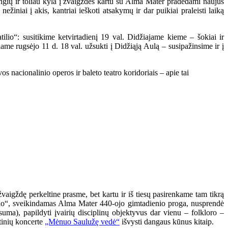
angių ir toliau kyla į žvaigždes kartu su Alma Mater pradėdami naujus
žiniai į akis, kantriai ieškoti atsakymų ir dar puikiai praleisti laiką
ilio“: susitikime ketvirtadienį 19 val. Didžiajame kieme – šokiai ir
iame rugsėjo 11 d. 18 val. užsukti į Didžiąją Aulą – susipažinsime ir į
s nacionalinio operos ir baleto teatro koridoriais – apie tai
žvaigždę perkeltine prasme, bet kartu ir iš tiesų pasirenkame tam tikrą
atilio“, sveikindamas Alma Mater 440-ojo gimtadienio proga, nusprendė
suma), papildyti įvairių disciplinų objektyvus dar vienu – folkloro –
rtinių koncerte
„Mėnuo Saulužę vedė“
išvysti dangaus kūnus kitaip.