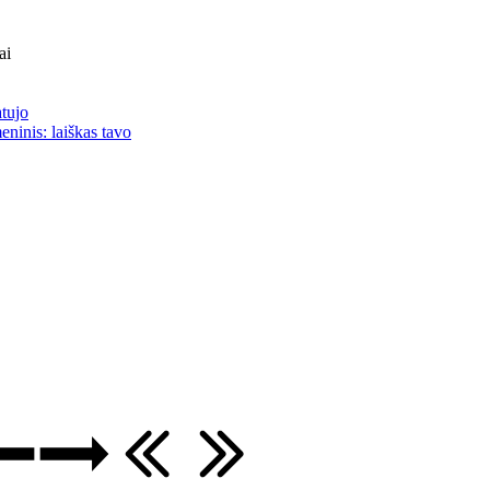
ai
atujo
eninis: laiškas tavo