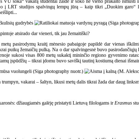
as VU šoka“ vakarą studentai žaidė ir šoko ne vieno prakaito išmušti ir
tojo į LRT studijos spalvingų lempų jūrą – kaip tikri „Duokim garo“ l
šlipti...
intoje atsirado dar vieneri, tik jau žemaitiški?
o“ metų pasirodymų kraitį mėnesio pabaigoje papildė dar vienas iškilm
tikrai puikų žemaičių pulką. Na o dar spalvingesnė buvo pasirodančiųjų k
 scenoje sukosi visas 800 metų sukaktį mininčio regiono gyvenimo rat
tamų įspūdžių – tikrai įdomu buvo saviškį tautinį kostiumą dienai išmain
na trumpyn, vakarai – šaltyn, likusi metų dalis tikrai žada dar daug link
vakaronės: džiaugiamės galėję pristatyti Lietuvą filologams ir
Erasmus
stu