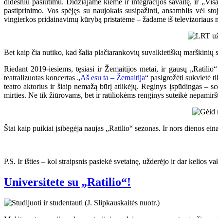
didesniu pasiutimu. Didžiajame kieme ir integracijos savaitę, ir „Vis
pastiprinimo. Vos spėjęs su naujokais susipažinti, ansamblis vėl s
vingierkos pridainavimų kūrybą pristatėme – žadame iš televizoriaus nei
Bet kaip čia nutiko, kad šalia plačiarankovių suvalkietiškų marškinių sp
Riedant 2019-iesiems, tęsiasi ir Žemaitijos metai, ir gausų „Ratili
teatralizuotas koncertas „
Aš esu ta – Žemaitija
“ pasigrožėti sukvietė 
teatro aktorius ir šiaip nemažą būrį atlikėjų. Reginys įspūdingas –
mirties. Ne tik žiūrovams, bet ir ratiliokėms renginys suteikė nepamirš
Štai kaip puikiai įsibėgėja naujas „Ratilio“ sezonas. Ir nors dienos ei
P.S. Ir išties – kol straipsnis pasiekė svetainę, užderėjo ir dar kelios 
Universitete su „Ratilio“!