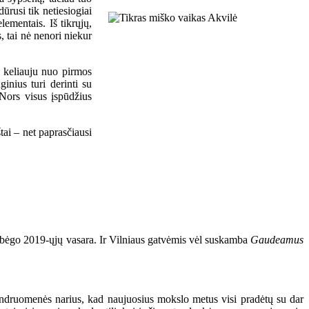
ūrusi tik netiesiogiai
ementais. Iš tikrųjų,
s, tai nė nenori niekur
s keliauju nuo pirmos
inius turi derinti su
 Nors visus įspūdžius
tai – net paprasčiausi
prabėgo 2019-ųjų vasara. Ir Vilniaus gatvėmis vėl suskamba
Gaudeamus
bendruomenės narius, kad naujuosius mokslo metus visi pradėtų su dar