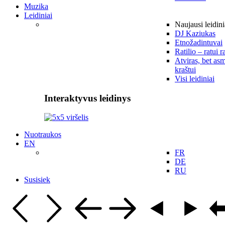
Muzika
Leidiniai
Naujausi leidini
DJ Kaziukas
Etnožadintuvai
Ratilio – ratui r
Atviras, bet asm
kraštui
Visi leidiniai
Interaktyvus leidinys
Nuotraukos
EN
FR
DE
RU
Susisiek