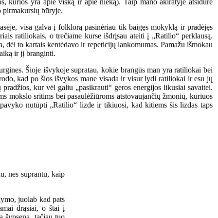
s, kurios yra apie viską ir apie nieką). Taip mano akiratyje atsidūrė
to pirmakursių būryje.
asėje, visa galva į folklorą pasinėriau tik baigęs mokyklą ir pradėjęs
is ratiliokais, o trečiame kurse išdrįsau ateiti į „Ratilio“ perklausą.
sta, dėl to kartais kentėdavo ir repeticijų lankomumas. Pamažu išmokau
ką ir jį branginti.
rgines. Šioje išvykoje supratau, kokie brangūs man yra ratiliokai bei
rodo, kad po šios išvykos mane visada ir visur lydi ratiliokai ir esu jų
pradžios, kur vėl galiu „pasikrauti“ geros energijos likusiai savaitei.
oms mokslo sritims bei pasaulėžiūroms atstovaujančių žmonių, kuriuos
avyko nutūpti „Ratilio“ lizde ir tikiuosi, kad kitiems šis lizdas taps
u, nes suprantu, kaip
akymo, juolab kad pats
mai drąsiai, o štai į
ia šypseną, tačiau tuo