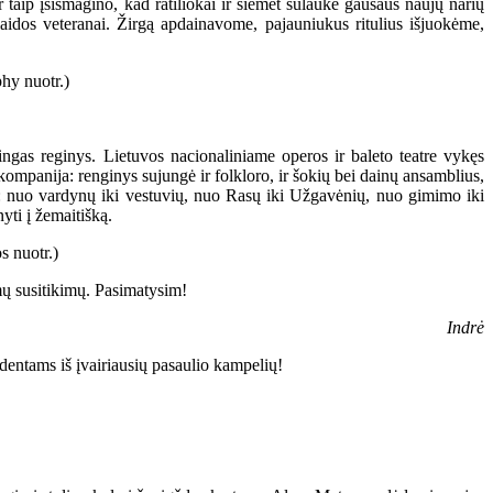
 taip įsismagino, kad ratiliokai ir šiemet sulaukė gausaus naujų narių
aidos veteranai. Žirgą apdainavome, pajauniukus ritulius išjuokėme,
ingas reginys. Lietuvos nacionaliniame operos ir baleto teatre vykęs
ompanija: renginys sujungė ir folkloro, ir šokių bei dainų ansamblius,
as: nuo vardynų iki vestuvių, nuo Rasų iki Užgavėnių, nuo gimimo iki
yti į žemaitišką.
smų susitikimų. Pasimatysim!
Indrė
dentams iš įvairiausių pasaulio kampelių!