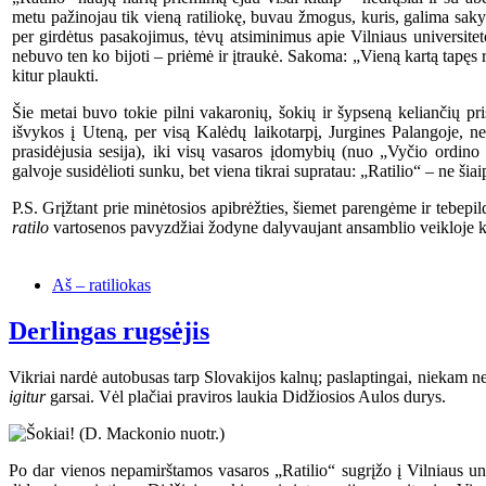
metu pažinojau tik vieną ratiliokę, buvau žmogus, kuris, galima sakyti
per girdėtus pasakojimus, tėvų atsiminimus apie Vilniaus universitet
nebuvo ten ko bijoti – priėmė ir įtraukė. Sakoma: „Vieną kartą tapęs rat
kitur plaukti.
Šie metai buvo tokie pilni vakaronių, šokių ir šypseną keliančių p
išvykos į Uteną, per visą Kalėdų laikotarpį, Jurgines Palangoje, n
prasidėjusia sesija), iki visų vasaros įdomybių (nuo „Vyčio ordino r
galvoje susidėlioti sunku, bet viena tikrai supratau: „Ratilio“ – ne šiai
P.S. Grįžtant prie minėtosios apibrėžties, šiemet parengėme ir tebepi
ratilo
vartosenos pavyzdžiai žodyne dalyvaujant ansamblio veikloje kit
Aš – ratiliokas
Derlingas rugsėjis
Vikriai nardė autobusas tarp Slovakijos kalnų; paslaptingai, niekam n
igitur
garsai. Vėl plačiai praviros laukia Didžiosios Aulos durys.
Po dar vienos nepamirštamos vasaros „Ratilio“ sugrįžo į Vilniaus un