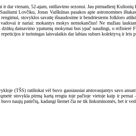
i ir dar vienam, 52-ajam, ratiliavimo sezonui. Jau pirmadienį Kulionių 
 Sauliumi Lovčiku, Jonas Vaiškūnas pasakos apie astronomines ištakas 
engimui, stovyklos savaitę išnaudosime ir bendriesiems folkloro atlikė
 vadovai ir nariai: mokantys mokys nemokančius! Ne mažiau laukiame i
us dzūkų dainavimo ypatumų mokymai bus ypač naudingi, o režisierė Fel
epeticijos ir turiningas laisvalaikis dar labiau suburs kolektyvą ir leis
oje (TŠS) ratiliokai vėl buvo gausiausiai atstovaujantys savo ansambli
šiųmetė stovykla pirmą kartą rengta toje pačioje vietoje kaip ir pernai –
gi buvo naujų patirčių, kadangi šiemet čia ne tik linksminomės, bet ir 