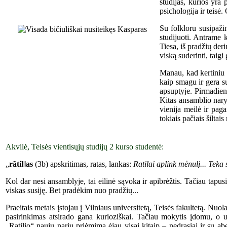
studijas, kurios yra
psichologija ir teisė
Su folkloru susipažin
studijuoti. Antrame k
Tiesa, iš pradžių der
viską suderinti, taigi
Manau, kad kertiniu 
kaip smagu ir gera su
apsuptyje. Pirmadieni
Kitas ansamblio nary
vienija meilė ir paga
tokiais pačiais šiltais
Akvilė, Teisės vientisųjų studijų 2 kurso studentė:
„
rãtil‖as
(3b) apskritimas, ratas, lankas:
Ratilai aplink mėnulį... Teka s
Kol dar nesi ansamblyje, tai eilinė sąvoka ir apibrėžtis. Tačiau tap
viskas susiję. Bet pradėkim nuo pradžių...
Praeitais metais įstojau į Vilniaus universitetą, Teisės fakultetą. Nuol
pasirinkimas atsirado gana kurioziškai. Tačiau mokytis įdomu, o uni
„Ratilio“ naujų narių priėmimą ėjau visai kitaip – nedrąsiai ir su ab