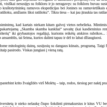
, visiškai nesusijęs su folkloru ir jo neragavęs: su folkloru buvau susid
o kraštotyrininkų ramuvos ekspedicijas bei Jonines su ramuvietiškais el
ilioku, amžiams liksi ratilioku“. Tikra tiesa – kai jau įtraukia tas ratila
risiminimų, kad kartais niekam kitam galvoj vietos nebelieka. Mintimi
epakartojamą „Skamba skamba kankliai“ savaitę (kai kasdieninius reng
iterių“ iki grybautojos regalijų), kurioms reikėtų atskiros rubrikos...
p ansamblis, tai šeima, kurios dalimi tapau ir dėl to labai džiaugiuosi.
ldome mitologinių dainų, susijusių su dangaus kūnais, programą. Taigi š
aip pasirodo. Viskas jungiasi į vieną ratą.
epastebint krito žvaigždės virš Molėtų – taip, rodos, tiesiog per naktį 
iversitetą ir nieko nelaukę čiupo šokdinti pirmakursius ir kitus VU 