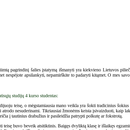
tą pagrindinį šalies įstatymą išmanyti yra kiekvieno Lietuvos piliečio
emet nespėjote apsilankyti, nepamirškite to padaryti kitąmet. O mes savo 
tisųjų studijų 4 kurso studentas:
dijuoju teisę, o mėgstamiausia mano veikla yra šokti tradicinius šokiu
atrodo nesuderinami. Tikriausiai žmonėms keista įsivaizduoti, kaip lakuot
eičia į tautinius drabužius ir pasileidžia patrypti polkutę ar fokstrotą.
ti teisę buvo beveik atsitiktinis. Baigęs dvyliktą klasę ir išlaikęs egza