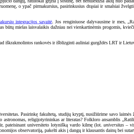
jūčio dangų, ratiliokai grįžta į sostinę, bet nenuleidžia akių nuo pad
menę, o ypač pirmakursius, pasirinkusius drąsiai ir smalsiai žvelgti ne
akursių integracijos savaitė
. Jos renginiuose dalyvausime ir mes, „Rat
oras būtų mielas laisvalaikis dažniau nei vienkartinėmis progomis, kvieč
ad iškrakmolintos rankovės ir išblizginti auliniai gurgždės LRT ir Lietuvo
ersitetas. Pasirinkę fakultetą, studijų kryptį, nusižiūrime savo laimės 
mato astronomas, religijotyrininkas ar literatas? Folkloro ansamblis „R
 ir, pateisinant universiteto lotynišką vardo kilmę (lot.
universitas
– vi
nomijos observatoriją, pakelti akis į dangų ir klausantis dainų bei suta