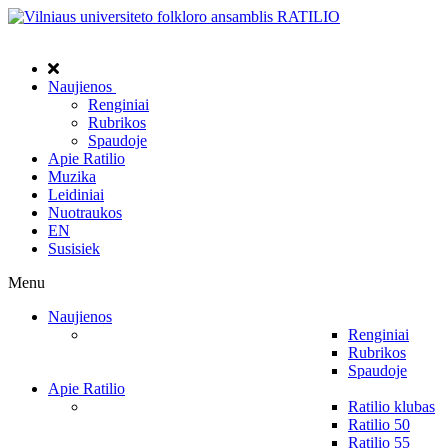
Naujienos
Renginiai
Rubrikos
Spaudoje
Apie Ratilio
Muzika
Leidiniai
Nuotraukos
EN
Susisiek
Menu
Naujienos
Renginiai
Rubrikos
Spaudoje
Apie Ratilio
Ratilio klubas
Ratilio 50
Ratilio 55