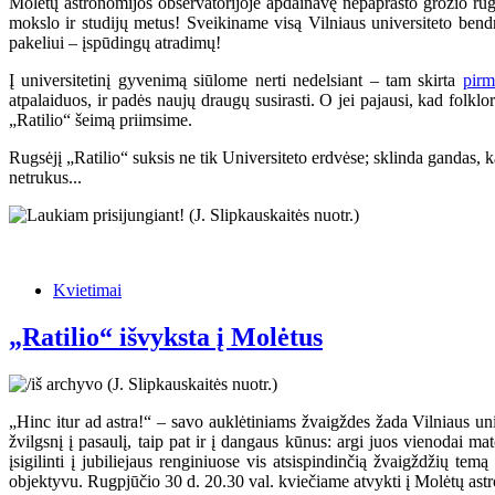
Molėtų astronomijos observatorijoje apdainavę nepaprasto grožio rugp
mokslo ir studijų metus! Sveikiname visą Vilniaus universiteto bendruo
pakeliui – įspūdingų atradimų!
Į universitetinį gyvenimą siūlome nerti nedelsiant – tam skirta
pirm
atpalaiduos, ir padės naujų draugų susirasti. O jei pajausi, kad folkl
„Ratilio“ šeimą priimsime.
Rugsėjį „Ratilio“ suksis ne tik Universiteto erdvėse; sklinda gandas, k
netrukus...
Kvietimai
„Ratilio“ išvyksta į Molėtus
„Hinc itur ad astra!“ – savo auklėtiniams žvaigždes žada Vilniaus univ
žvilgsnį į pasaulį, taip pat ir į dangaus kūnus: argi juos vienodai 
įsigilinti į jubiliejaus renginiuose vis atsispindinčią žvaigždžių temą
objektyvu. Rugpjūčio 30 d. 20.30 val. kviečiame atvykti į Molėtų astro