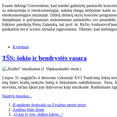
Esame dėkingi Universitetui, kad suteikė galimybę pasiruošti koncertu
su astronomija ir etnokosmologija: naktinį dangų stebėsime kartu su
etnokosmologijos muziejuje. Didelį dėmesį skyrę koncerto programos r
dumpliniais ir pučiamaisiais instrumentais pamokėles ves ansamblio
folkloro pateikėjų Petrą Zalanską, tad prof. dr. Ryčio Ambrazevičia
pasikartoti net ir scenos nemažai ragavusiems. Tikimės, kad darbingos r
Kvietimai
TŠS: šokių ir bendrystės vasara
Liepos 31–rugpjūčio 4 dienomis vykusioje XVI Tradicinių šokių stovykl
kitą šalies kraštą mokytis šokių ir linksmintis naktišokiuose. Tiesa, 
stovykla, tačiau šįkart joje dalyvavau kaip muzikantė. Ratiliokams ir
Skaityti daugiau...
Iš studentų festivalio su Zvoleno merės prizu
Amžino įšalo žemė
„O kas ty joja, dulkes kiloja...“