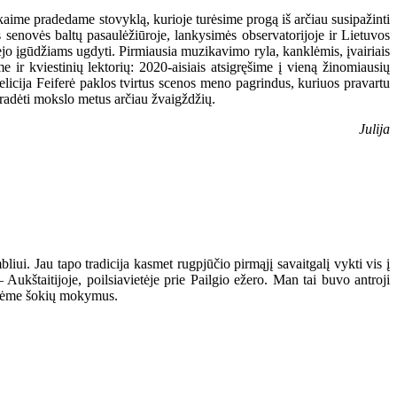
kaime pradedame stovyklą, kurioje turėsime progą iš arčiau susipažinti
senovės baltų pasaulėžiūroje, lankysimės observatorijoje ir Lietuvos
jo įgūdžiams ugdyti. Pirmiausia muzikavimo ryla, kanklėmis, įvairiais
r kviestinių lektorių: 2020-aisiais atsigręšime į vieną žinomiausių
icija Feiferė paklos tvirtus scenos meno pagrindus, kuriuos pravartu
 pradėti mokslo metus arčiau žvaigždžių.
Julija
ui. Jau tapo tradicija kasmet rugpjūčio pirmąjį savaitgalį vykti vis į
 Aukštaitijoje, poilsiavietėje prie Pailgio ežero. Man tai buvo antroji
vedėme šokių mokymus.