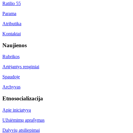
Ratilio 55
Parama
Atributika
Kontaktai
Naujienos
Rubrikos
Artėjantys renginiai
Spaudoje
Archyvas
Etnosocializacija
Apie iniciatyvą
Užsiėmimų aprašymas
Dalyvių atsiliepimai