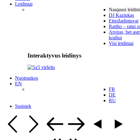
Leidiniai
Naujausi leidini
DJ Kaziukas
Etnožadintuvai
Ratilio – ratui r
Atviras, bet asm
kraštui
Visi leidiniai
Interaktyvus leidinys
Nuotraukos
EN
FR
DE
RU
Susisiek