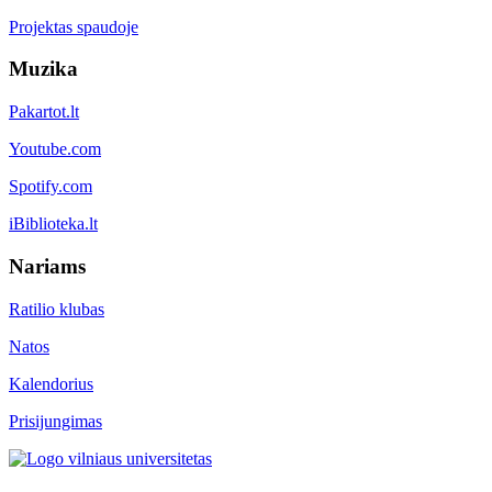
Projektas spaudoje
Muzika
Pakartot.lt
Youtube.com
Spotify.com
iBiblioteka.lt
Nariams
Ratilio klubas
Natos
Kalendorius
Prisijungimas