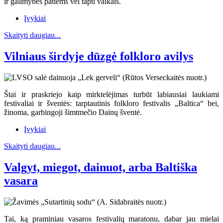
ir galimybės patiems vėl tapti vaikais.
Įvykiai
Skaityti daugiau...
Vilniaus širdyje dūzgė folkloro avilys
Štai ir praskriejo kaip mirktelėjimas turbūt labiausiai laukiami
festivaliai ir šventės: tarptautinis folkloro festivalis „Baltica“ bei,
žinoma, garbingoji šimtmečio Dainų šventė.
Įvykiai
Skaityti daugiau...
Valgyt, miegot, dainuot, arba Baltiška
vasara
Tai, ką praminiau vasaros festivalių maratonu, dabar jau mielai