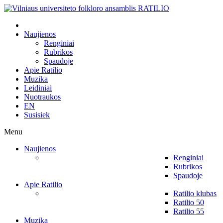
Naujienos
Renginiai
Rubrikos
Spaudoje
Apie Ratilio
Muzika
Leidiniai
Nuotraukos
EN
Susisiek
Menu
Naujienos
Renginiai
Rubrikos
Spaudoje
Apie Ratilio
Ratilio klubas
Ratilio 50
Ratilio 55
Muzika