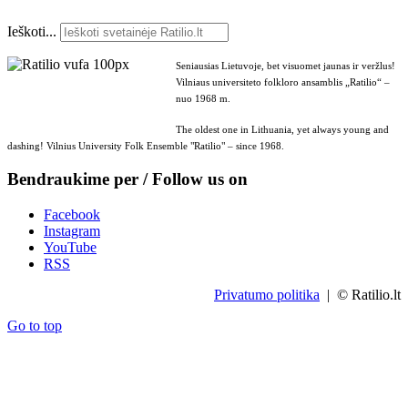
Ieškoti...
Seniausias Lietuvoje, bet visuomet jaunas ir veržlus!
Vilniaus universiteto folkloro ansamblis „Ratilio“ –
nuo 1968 m.
The oldest one in Lithuania, yet always young and
dashing! Vilnius University Folk Ensemble "Ratilio" – since 1968.
Bendraukime per / Follow us on
Facebook
Instagram
YouTube
RSS
Privatumo politika
| © Ratilio.lt
Go to top