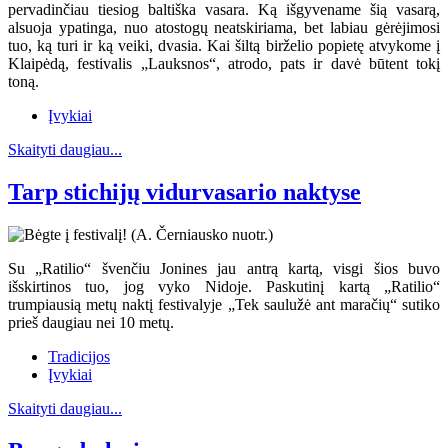
pervadinčiau tiesiog baltiška vasara. Ką išgyvename šią vasarą,
alsuoja ypatinga, nuo atostogų neatskiriama, bet labiau gėrėjimosi
tuo, ką turi ir ką veiki, dvasia. Kai šiltą birželio popietę atvykome į
Klaipėdą, festivalis „Lauksnos“, atrodo, pats ir davė būtent tokį
toną.
Įvykiai
Skaityti daugiau...
Tarp stichijų vidurvasario naktyse
Su „Ratilio“ švenčiu Jonines jau antrą kartą, visgi šios buvo
išskirtinos tuo, jog vyko Nidoje. Paskutinį kartą „Ratilio“
trumpiausią metų naktį festivalyje „Tek saulužė ant maračių“ sutiko
prieš daugiau nei 10 metų.
Tradicijos
Įvykiai
Skaityti daugiau...