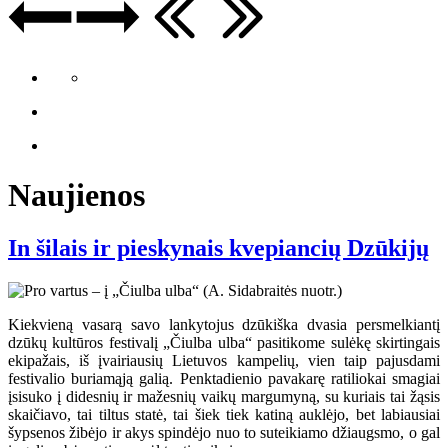
Naujienos
In šilais ir pieskynais kvepiancių Dzūkijų
Kiekvieną vasarą savo lankytojus dzūkiška dvasia persmelkiantį
dzūkų kultūros festivalį „Čiulba ulba“ pasitikome sulėkę skirtingais
ekipažais, iš įvairiausių Lietuvos kampelių, vien taip pajusdami
festivalio buriamąją galią. Penktadienio pavakarę ratiliokai smagiai
įsisuko į didesnių ir mažesnių vaikų margumyną, su kuriais tai žąsis
skaičiavo, tai tiltus statė, tai šiek tiek katiną auklėjo, bet labiausiai
šypsenos žibėjo ir akys spindėjo nuo to suteikiamo džiaugsmo, o gal