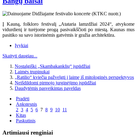
Bangų balsai
Į Kauną, folkloro festivalį „Atataria lamzdžiai 2024“, atvykome
vidurdienį ir turėjome progą pasivaikščioti po miestą. Kaunas mus
pasitiko su savo istorinėmis gatvėmis ir gražia architektūra.
Įvykiai
Skaityti daugiau...
Nostalgiški „Skambakanklių“ įspūdžiai
Laimės trupinukai
„Ratilio“ kviečia pažvelgti į laimę iš mitologinės perspektyvos
Neišdildomi pirmojo jurginėjimo įspūdžiai
Daudytėmis pasveikintas paveldas
Pradėti
Ankstesnis
2
3
4
5
6
7
8
9
10
11
Kitas
Paskutinis
Artimiausi renginiai