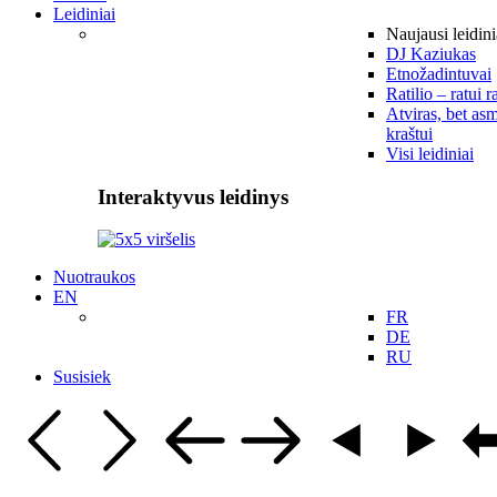
Leidiniai
Naujausi leidini
DJ Kaziukas
Etnožadintuvai
Ratilio – ratui r
Atviras, bet asm
kraštui
Visi leidiniai
Interaktyvus leidinys
Nuotraukos
EN
FR
DE
RU
Susisiek