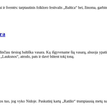
iai ir šventės: tarptautinis folkloro festivalis „Baltica“ bei, žinoma, gar
ara
inčiau tiesiog baltiška vasara. Ką išgyvename šią vasarą, alsuoja ypatin
s „Lauksnos“, atrodo, pats ir davė būtent tokį toną.
inos tuo, jog vyko Nidoje. Paskutinį kartą „Ratilio“ trumpiausią metų n