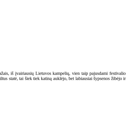
ais, iš įvairiausių Lietuvos kampelių, vien taip pajusdami festivalio
us statė, tai šiek tiek katiną auklėjo, bet labiausiai šypsenos žibėjo ir