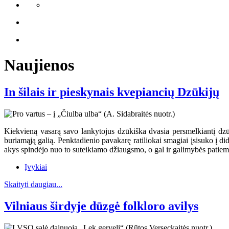
Naujienos
In šilais ir pieskynais kvepiancių Dzūkijų
Kiekvieną vasarą savo lankytojus dzūkiška dvasia persmelkiantį dzūkų
buriamąją galią. Penktadienio pavakarę ratiliokai smagiai įsisuko į dide
akys spindėjo nuo to suteikiamo džiaugsmo, o gal ir galimybės patiems 
Įvykiai
Skaityti daugiau...
Vilniaus širdyje dūzgė folkloro avilys