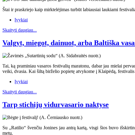
Štai ir praskriejo kaip mirktelėjimas turbūt labiausiai laukiami festival
Įvykiai
Skaityti daugiau...
Valgyt, miegot, dainuot, arba Baltiška vas
Tai, ką praminiau vasaros festivalių maratonu, dabar jau mielai pervad
veiki, dvasia. Kai šiltą birželio popietę atvykome į Klaipėdą, festivali
Įvykiai
Skaityti daugiau...
Tarp stichijų vidurvasario naktyse
Su „Ratilio“ švenčiu Jonines jau antrą kartą, visgi šios buvo išskirt
metų.