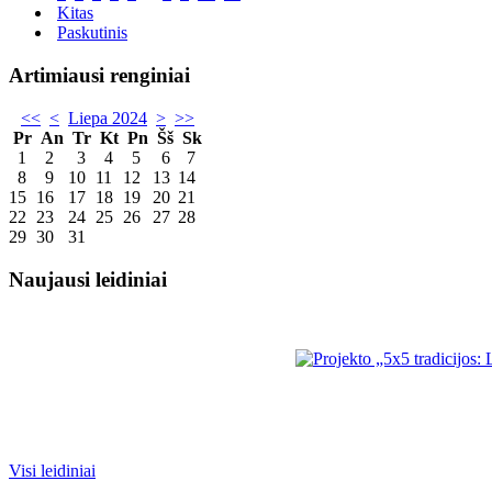
Kitas
Paskutinis
Artimiausi renginiai
<<
<
Liepa 2024
>
>>
Pr
An
Tr
Kt
Pn
Šš
Sk
1
2
3
4
5
6
7
8
9
10
11
12
13
14
15
16
17
18
19
20
21
22
23
24
25
26
27
28
29
30
31
Naujausi leidiniai
Visi leidiniai