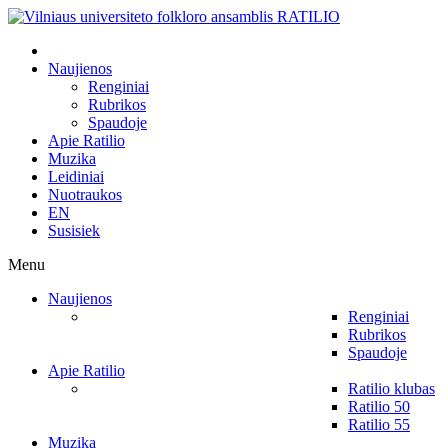
Naujienos
Renginiai
Rubrikos
Spaudoje
Apie Ratilio
Muzika
Leidiniai
Nuotraukos
EN
Susisiek
Menu
Naujienos
Renginiai
Rubrikos
Spaudoje
Apie Ratilio
Ratilio klubas
Ratilio 50
Ratilio 55
Muzika