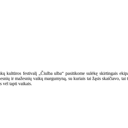
 kultūros festivalį „Čiulba ulba“ pasitikome sulėkę skirtingais ekipaž
snių ir mažesnių vaikų margumyną, su kuriais tai žąsis skaičiavo, tai tilt
vėl tapti vaikais.