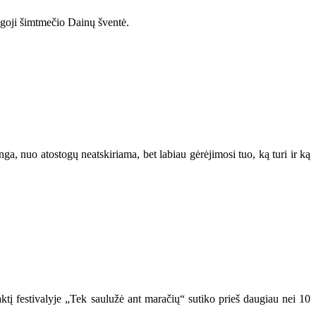
bingoji šimtmečio Dainų šventė.
ga, nuo atostogų neatskiriama, bet labiau gėrėjimosi tuo, ką turi ir ką
aktį festivalyje „Tek saulužė ant maračių“ sutiko prieš daugiau nei 10