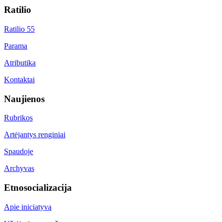
Ratilio
Ratilio 55
Parama
Atributika
Kontaktai
Naujienos
Rubrikos
Artėjantys renginiai
Spaudoje
Archyvas
Etnosocializacija
Apie iniciatyvą