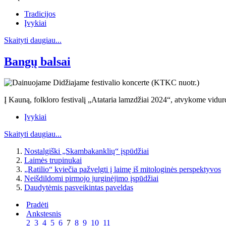
Tradicijos
Įvykiai
Skaityti daugiau...
Bangų balsai
Į Kauną, folkloro festivalį „Atataria lamzdžiai 2024“, atvykome vidurd
Įvykiai
Skaityti daugiau...
Nostalgiški „Skambakanklių“ įspūdžiai
Laimės trupinukai
„Ratilio“ kviečia pažvelgti į laimę iš mitologinės perspektyvos
Neišdildomi pirmojo jurginėjimo įspūdžiai
Daudytėmis pasveikintas paveldas
Pradėti
Ankstesnis
2
3
4
5
6
7
8
9
10
11