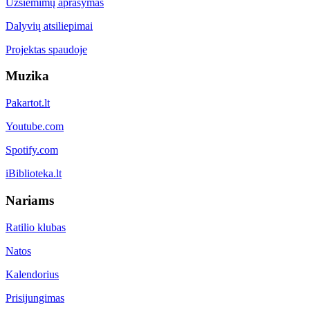
Užsiėmimų aprašymas
Dalyvių atsiliepimai
Projektas spaudoje
Muzika
Pakartot.lt
Youtube.com
Spotify.com
iBiblioteka.lt
Nariams
Ratilio klubas
Natos
Kalendorius
Prisijungimas