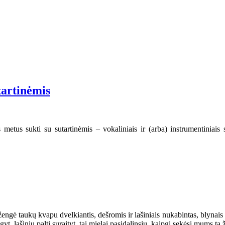
tartinėmis
 metus sukti su sutartinėmis – vokaliniais ir (arba) instrumentiniais 
 įžengė taukų kvapu dvelkiantis, dešromis ir lašiniais nukabintas, blynais
yt, lašinių paltį suraityt, tai mielai pasidalinsiu, kaipgi sekėsi mums tą 