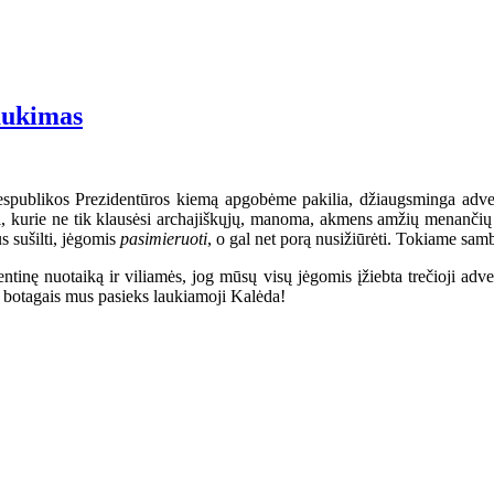
aukimas
Respublikos Prezidentūros kiemą apgobėme pakilia, džiaugsminga adven
ai, kurie ne tik klausėsi archajiškųjų, manoma, akmens amžių menančių 
us sušilti, jėgomis
pasimieruoti
, o gal net porą nusižiūrėti. Tokiame sam
tinę nuotaiką ir viliamės, jog mūsų visų jėgomis įžiebta trečioji adv
ų botagais mus pasieks laukiamoji Kalėda!