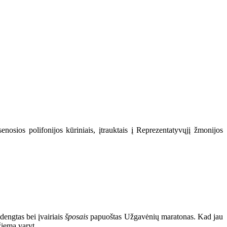
senosios polifonijos kūriniais, įtrauktais į Reprezentatyvųjį žmonijos
 dengtas bei įvairiais
šposais
papuoštas Užgavėnių maratonas. Kad jau
žiemą varyt.