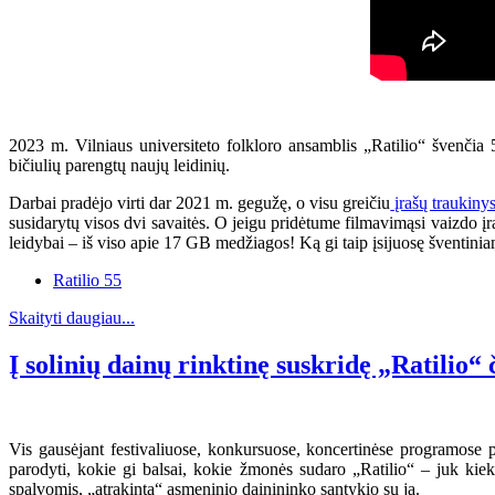
2023 m. Vilniaus universiteto folkloro ansamblis „Ratilio“ švenčia 
bičiulių parengtų naujų leidinių.
Darbai pradėjo virti dar 2021 m. gegužę, o visu greičiu
įrašų traukiny
susidarytų visos dvi savaitės. O jeigu pridėtume filmavimąsi vaizdo įraš
leidybai – iš viso apie 17 GB medžiagos! Ką gi taip įsijuosę šventini
Ratilio 55
Skaityti daugiau...
Į solinių dainų rinktinę suskridę „Ratilio“ 
Vis gausėjant festivaliuose, konkursuose, koncertinėse programose p
parodyti, kokie gi balsai, kokie žmonės sudaro „Ratilio“ – juk kiek
spalvomis, „atrakinta“ asmeninio dainininko santykio su ja.