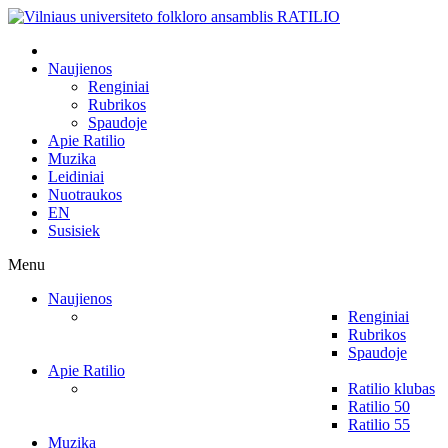
Naujienos
Renginiai
Rubrikos
Spaudoje
Apie Ratilio
Muzika
Leidiniai
Nuotraukos
EN
Susisiek
Menu
Naujienos
Renginiai
Rubrikos
Spaudoje
Apie Ratilio
Ratilio klubas
Ratilio 50
Ratilio 55
Muzika