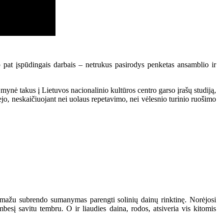
p pat įspūdingais darbais – netrukus pasirodys penketas ansamblio ir
 mynė takus į Lietuvos nacionalinio kultūros centro garso įrašų studiją,
abejo, neskaičiuojant nei uolaus repetavimo, nei vėlesnio turinio ruošimo
 pamažu subrendo sumanymas parengti solinių dainų rinktinę. Norėjosi
esį savitu tembru. O ir liaudies daina, rodos, atsiveria vis kitomis