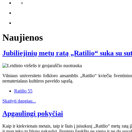
Naujienos
Jubiliejinių metų ratą „Ratilio“ suka su su
Vilniaus universiteto folkloro ansamblis „Ratilio“ kviečia šventinius
nematerialaus kultūros paveldo sąrašą.
Ratilio 55
Skaityti daugiau...
Apgaulingi pokyčiai
Kaip ir kiekvienais metais, taip ir šiais į įsisukusį „Ratilio“ metų ratą
ir man teko tų blynų pakaulyt, šiupinio šaukštų ne vieną ir ne du suvalg