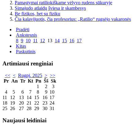
Pamąstymai ratiliokiškame vėlyvo rudens sūkuryje
Simajudo atlaidų šviesa ir skambesys
Be fizikos, bet su fiziku
Čia kalavijuotis, čia profesorius: „Ratilio“ rugsėjo vakaronės
Pradėti
Ankstesnis
8
9
10
11
12
13
14
15
16
17
Kitas
Paskutinis
Artimiausi renginiai
<<
<
Rugpj. 2025
>
>>
Pr
An
Tr
Kt
Pn
Šš
Sk
1
2
3
4
5
6
7
8
9
10
11
12
13
14
15
16
17
18
19
20
21
22
23
24
25
26
27
28
29
30
31
Naujausi leidiniai