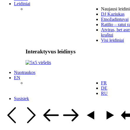
Leidiniai
Naujausi leidini
DJ Kaziukas
Etnožadintuvai
Ratilio – ratui r
Atviras, bet asm
kraštui
Visi leidiniai
Interaktyvus leidinys
Nuotraukos
EN
FR
DE
RU
Susisiek