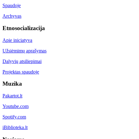
Spaudoje
Archyvas
Etnosocializacija
Apie iniciatyvą
Užsiėmimų aprašymas
Dalyvių atsiliepimai
Projektas spaudoje
Muzika
Pakartot.lt
Youtube.com
Spotify.com
iBiblioteka.lt