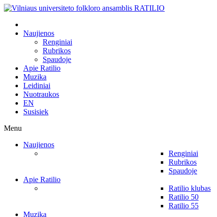
Naujienos
Renginiai
Rubrikos
Spaudoje
Apie Ratilio
Muzika
Leidiniai
Nuotraukos
EN
Susisiek
Menu
Naujienos
Renginiai
Rubrikos
Spaudoje
Apie Ratilio
Ratilio klubas
Ratilio 50
Ratilio 55
Muzika