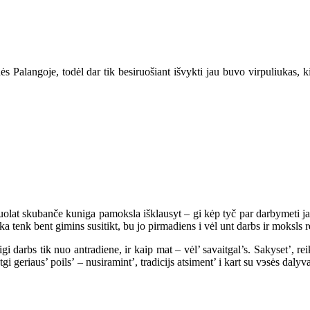
s Palangoje, todėl dar tik besiruošiant išvykti jau buvo virpuliukas, ki
 nuolat skubanče kuniga pamoksla išklausyt – gi kėp tyč par darbymeti ja
 tenk bent gimins susitikt, bu jo pirmadiens i vėl unt darbs ir moksls re
igi darbs tik nuo antradiene, ir kaip mat – vėl’ savaitgal’s. Sakyset’, r
gi geriaus’ poils’ – nusiramint’, tradicijs atsiment’ i kart su vэsės dal