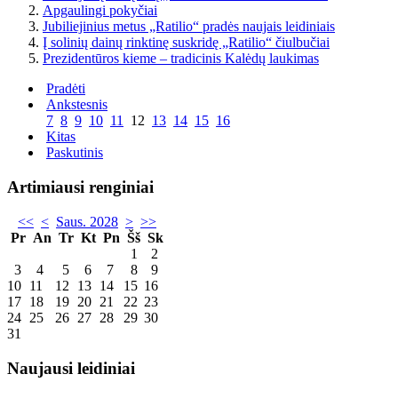
Apgaulingi pokyčiai
Jubiliejinius metus „Ratilio“ pradės naujais leidiniais
Į solinių dainų rinktinę suskridę „Ratilio“ čiulbučiai
Prezidentūros kieme – tradicinis Kalėdų laukimas
Pradėti
Ankstesnis
7
8
9
10
11
12
13
14
15
16
Kitas
Paskutinis
Artimiausi renginiai
<<
<
Saus. 2028
>
>>
Pr
An
Tr
Kt
Pn
Šš
Sk
1
2
3
4
5
6
7
8
9
10
11
12
13
14
15
16
17
18
19
20
21
22
23
24
25
26
27
28
29
30
31
Naujausi leidiniai