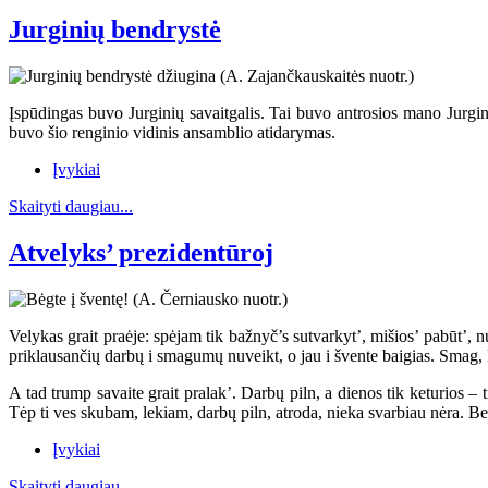
Jurginių bendrystė
Įspūdingas buvo Jurginių savaitgalis. Tai buvo antrosios mano Jurginė
buvo šio renginio vidinis ansamblio atidarymas.
Įvykiai
Skaityti daugiau...
Atvelyks’ prezidentūroj
Velykas grait praėje: spėjam tik bažnyč’s sutvarkyt’, mišios’ pabūt’,
priklausančių darbų i smagumų nuveikt, o jau i švente baigias. Smag, ka
A tad trump savaite grait pralak’. Darbų piln, a dienos tik keturios – t
Tėp ti ves skubam, lekiam, darbų piln, atroda, nieka svarbiau nėra. Bet
Įvykiai
Skaityti daugiau...