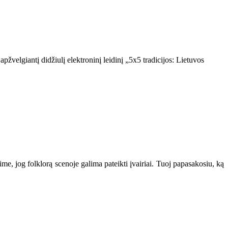
pžvelgiantį didžiulį elektroninį leidinį „5x5 tradicijos: Lietuvos
kime, jog folklorą scenoje galima pateikti įvairiai. Tuoj papasakosiu, ką