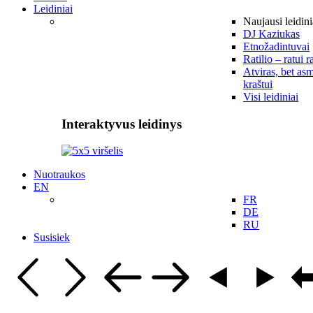
Leidiniai
Naujausi leidini
DJ Kaziukas
Etnožadintuvai
Ratilio – ratui r
Atviras, bet asm
kraštui
Visi leidiniai
Interaktyvus leidinys
Nuotraukos
EN
FR
DE
RU
Susisiek