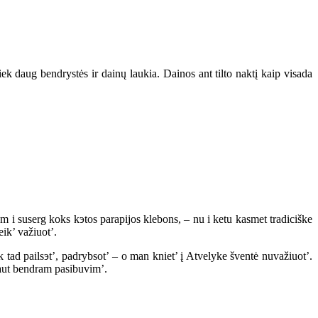
ek daug bendrystės ir dainų laukia. Dainos ant tilto naktį kaip visada
m i suserg koks kэtos parapijos klebons, – nu i ketu kasmet tradiciške
ik’ važiuot’.
eik tad pailsэt’, padrybsot’ – o man kniet’ į Atvelyke šventė nuvažiuot’.
yvaut bendram pasibuvim’.