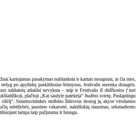
ažnai kartojamas pasakymas nublanksta ir kartais nesuprasi, ar čia mes,
nelyg po apylinkę pasklidusias šeimynas, festivalis surenka draugėn.
aus
saldainių atlaidai nevyksta – taip ir Festivalis iš didžiosios
f
turi
štaitiškoji, plačioji „Kai saulyte patekėja“
budino svietą
. Paslaptingu
ožėlį“. Sutartuvininkės stulbino žiūrovus tiesiog jų akyse virsdamos
bučių subtilybės, jaunimo vakaronė, naktišokių siausmas, sekmadienio
tiliuojant tampa taip pažįstama ir brangu.