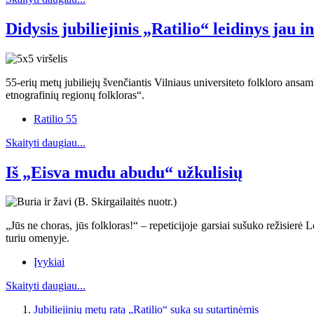
Didysis jubiliejinis „Ratilio“ leidinys jau i
55-erių metų jubiliejų švenčiantis Vilniaus universiteto folkloro ansamb
etnografinių regionų folkloras“.
Ratilio 55
Skaityti daugiau...
Iš „Eisva mudu abudu“ užkulisių
„Jūs ne choras, jūs folkloras!“ – repeticijoje garsiai sušuko režisierė 
turiu omenyje.
Įvykiai
Skaityti daugiau...
Jubiliejinių metų ratą „Ratilio“ suka su sutartinėmis