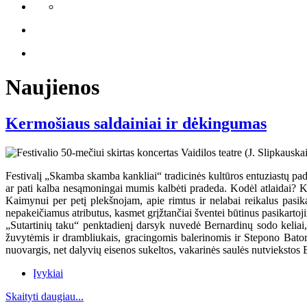
Naujienos
Kermošiaus saldainiai ir dėkingumas
Festivalį „Skamba skamba kankliai“ tradicinės kultūros entuziastų pada
ar pati kalba nesąmoningai mumis kalbėti pradeda. Kodėl atlaidai? K
Kaimynui per petį plekšnojam, apie rimtus ir nelabai reikalus pas
nepakeičiamus atributus, kasmet grįžtančiai šventei būtinus pasikartoj
„Sutartinių taku“ penktadienį darsyk nuvedė Bernardinų sodo keliai,
žuvytėmis ir drambliukais, gracingomis balerinomis ir Stepono Bator
nuovargis, net dalyvių eisenos sukeltos, vakarinės saulės nutviekstos
Įvykiai
Skaityti daugiau...