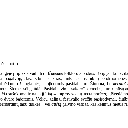
ngėje priprasta vadinti didžiaisiais folkloro atlaidais. Kaip jau būna, d
ai pagalvoji, akivaizdu – paskiras, unikalias ansamblių bendruomenes, 
ikalbėdami džiaugiamės, naujienomis pasidalinam. Žinoma, be
kermoši
imus. Šiemet vėl gaũdė „Pasidainavimų vakaro“ kiemelis, kur ir mūsų auk
 čia sušokome ir naująjį hitą – improvizacijų metamorfozę „Išvedėmo 
o dvaro bajorėmis. Vėliau galingi festivalio svečių pasirodymai, čiul
 Bernardinų takų dulkės – vėl
dūšią
gaivino viskas, kas kelintus metus ra