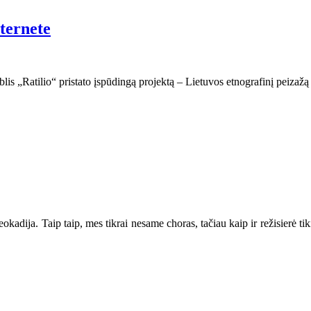
nternete
lis „Ratilio“ pristato įspūdingą projektą – Lietuvos etnografinį peizažą a
Leokadija. Taip taip, mes tikrai nesame choras, tačiau kaip ir režisierė ti