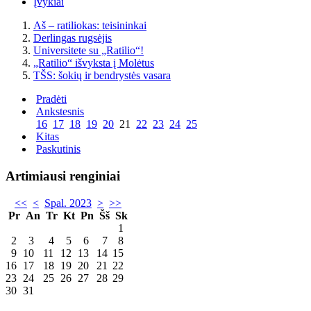
Įvykiai
Aš – ratiliokas: teisininkai
Derlingas rugsėjis
Universitete su „Ratilio“!
„Ratilio“ išvyksta į Molėtus
TŠS: šokių ir bendrystės vasara
Pradėti
Ankstesnis
16
17
18
19
20
21
22
23
24
25
Kitas
Paskutinis
Artimiausi renginiai
<<
<
Spal. 2023
>
>>
Pr
An
Tr
Kt
Pn
Šš
Sk
1
2
3
4
5
6
7
8
9
10
11
12
13
14
15
16
17
18
19
20
21
22
23
24
25
26
27
28
29
30
31