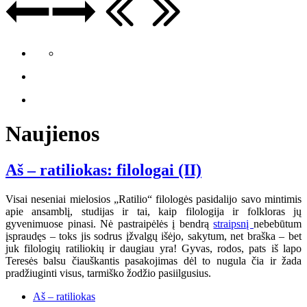
Naujienos
Aš – ratiliokas: filologai (II)
Visai neseniai mielosios „Ratilio“ filologės pasidalijo savo mintimis
apie ansamblį, studijas ir tai, kaip filologija ir folkloras jų
gyvenimuose pinasi. Nė pastraipėlės į bendrą
straipsnį
nebebūtum
įspraudęs – toks jis sodrus įžvalgų išėjo, sakytum, net braška – bet
juk filologių ratiliokių ir daugiau yra! Gyvas, rodos, pats iš lapo
Teresės balsu čiauškantis pasakojimas dėl to nugula čia ir žada
pradžiuginti visus, tarmiško žodžio pasiilgusius.
Aš – ratiliokas