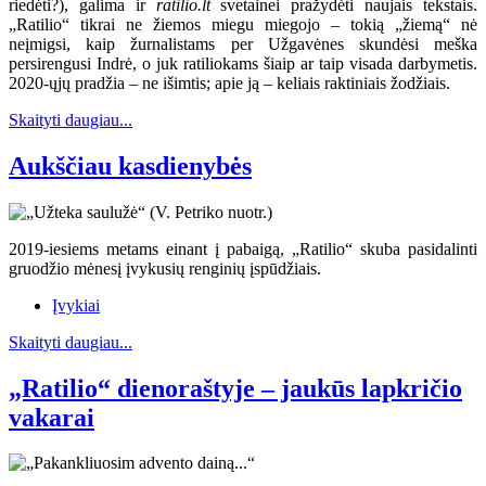
riedėti?), galima ir
ratilio.lt
svetainei pražydėti naujais tekstais.
„Ratilio“ tikrai ne žiemos miegu miegojo – tokią „žiemą“ nė
neįmigsi, kaip žurnalistams per Užgavėnes skundėsi meška
persirengusi Indrė, o juk ratiliokams šiaip ar taip visada darbymetis.
2020-ųjų pradžia – ne išimtis; apie ją – keliais raktiniais žodžiais.
Skaityti daugiau...
Aukščiau kasdienybės
2019-iesiems metams einant į pabaigą, „Ratilio“ skuba pasidalinti
gruodžio mėnesį įvykusių renginių įspūdžiais.
Įvykiai
Skaityti daugiau...
„Ratilio“ dienoraštyje – jaukūs lapkričio
vakarai