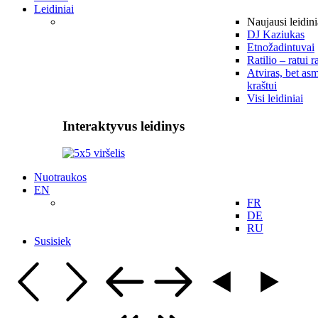
Leidiniai
Naujausi leidini
DJ Kaziukas
Etnožadintuvai
Ratilio – ratui r
Atviras, bet asm
kraštui
Visi leidiniai
Interaktyvus leidinys
Nuotraukos
EN
FR
DE
RU
Susisiek