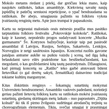
Mokslo metams riedant į priekį, dar greičiau lekia mano, kaip
naujokės ratiliokės, laikas ansamblyje. Kiekvieną savaitę naujų
įspūdžių ir patirčių semiuosi repeticijose, o ypač bendraudama su
ratiliokais. Be abejo, smagiausia pažintis su folkloru vyksta
įvairiausių renginių metu. Apie juos trumpai ir papasakosiu.
Kartu su neįprastai maloniais orais mėnesio pradžia mus pasitiko
tarptautiniu folkloro festivaliu „Pokrovskije kolokola“. Ratiliokai,
kaip ir kasmet, nepraleido progos sudalyvauti koncerte „Muzika
gurmanams“ Šv. Kotrynos bažnyčioje, kurioje taip pat pasirodė
ansambliai iš Latvijos, Rusijos, Serbijos, Sakartvelo, Lenkijos,
Norvegijos ir netgi saulėtosios Ispanijos. Koncertui ruoštis gavome
patalpas antrame aukšte su puikiu vaizdu į sceną, tad ilgą laiką
belaukdami savo eilės praleidome kas besišnekučiuodami, kas
megzdami, o kas grožėdamiesi kitų tautų pasirodymais. Džiaugiuosi,
kad pirmajį koncertą su „Ratilio“ teko garbė atstovauti būtent
lietuviškai (o gal derėtų sakyti, žemaitiškai) dainavimo tradicijai
tokiame kultūrų margumyne.
Kitas išskirtinis renginys – šokamųjų sutartinių mokymai
Universiteto bendruomenei. Ansamblio vadovės padedami, norintieji
geriau pažinti lietuvių folklorą kartu su ratiliokais mokėsi įvairiausių
sutartinių, giedamų skirtingais metų laikais – nuo paprastutės „Dijūta
kolnali“ iki tik iš pirmo žvilgsnio sudėtingai atrodančių trejinių su
choreografiniais elementais. Tikiu, svečiai smagiai ir prasmingai