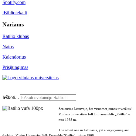
Spotify.com
iBiblioteka.lt
Nariams
Ratilio klubas
Natos
Kalendorius
Prisijungimas
Ieškoti...
Seniausias Lietuvoje, bet visuomet jaunas ir veržlus!
Vilniaus universiteto folkloro ansamblis „Ratilio“ –
nuo 1968 m.
The oldest one in Lithuania, yet always young and
dashing! Vilnius University Folk Ensemble "Ratilio" – since 1968.