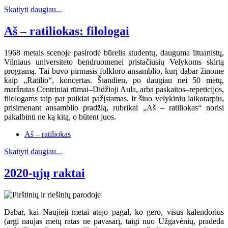
Skaityti daugiau...
Aš – ratiliokas: filologai
1968 metais scenoje pasirodė būrelis studentų, dauguma lituanistų,
Vilniaus universiteto bendruomenei pristačiusių Velykoms skirtą
programą. Tai buvo pirmasis folkloro ansamblio, kurį dabar žinome
kaip „Ratilio“, koncertas. Šiandien, po daugiau nei 50 metų,
maršrutas Centriniai rūmai–Didžioji Aula, arba paskaitos–repeticijos,
filologams taip pat puikiai pažįstamas. Ir šiuo velykiniu laikotarpiu,
prisimenant ansamblio pradžią, rubrikai „Aš – ratiliokas“ norisi
pakalbinti ne ką kitą, o būtent juos.
Aš – ratiliokas
Skaityti daugiau...
2020-ųjų raktai
Dabar, kai Naujieji metai atėjo pagal, ko gero, visus kalendorius
(argi naujas metų ratas ne pavasarį, taigi nuo Užgavėnių, pradeda