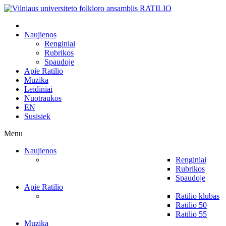
Naujienos
Renginiai
Rubrikos
Spaudoje
Apie Ratilio
Muzika
Leidiniai
Nuotraukos
EN
Susisiek
Menu
Naujienos
Renginiai
Rubrikos
Spaudoje
Apie Ratilio
Ratilio klubas
Ratilio 50
Ratilio 55
Muzika