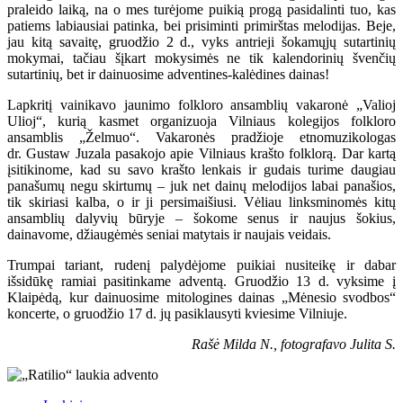
praleido laiką, na o mes turėjome puikią progą pasidalinti tuo, kas
patiems labiausiai patinka, bei prisiminti primirštas melodijas. Beje,
jau kitą savaitę, gruodžio 2 d., vyks antrieji šokamųjų sutartinių
mokymai, tačiau šįkart mokysimės ne tik kalendorinių švenčių
sutartinių, bet ir dainuosime adventines-kalėdines dainas!
Lapkritį vainikavo jaunimo folkloro ansamblių vakaronė „Valioj
Ulioj“, kurią kasmet organizuoja Vilniaus kolegijos folkloro
ansamblis „Želmuo“. Vakaronės pradžioje etnomuzikologas
dr. Gustaw Juzala pasakojo apie Vilniaus krašto folklorą. Dar kartą
įsitikinome, kad su savo krašto lenkais ir gudais turime daugiau
panašumų negu skirtumų – juk net dainų melodijos labai panašios,
tik skiriasi kalba, o ir ji persimaišiusi. Vėliau linksminomės kitų
ansamblių dalyvių būryje – šokome senus ir naujus šokius,
dainavome, džiaugėmės seniai matytais ir naujais veidais.
Trumpai tariant, rudenį palydėjome puikiai nusiteikę ir dabar
išsidūkę ramiai pasitinkame adventą. Gruodžio 13 d. vyksime į
Klaipėdą, kur dainuosime mitologines dainas „Mėnesio svodbos“
koncerte, o gruodžio 17 d. jų pasiklausyti kviesime Vilniuje.
Rašė Milda N., fotografavo Julita S.