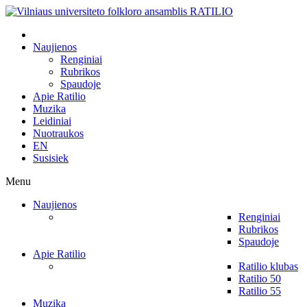
Naujienos
Renginiai
Rubrikos
Spaudoje
Apie Ratilio
Muzika
Leidiniai
Nuotraukos
EN
Susisiek
Menu
Naujienos
Renginiai
Rubrikos
Spaudoje
Apie Ratilio
Ratilio klubas
Ratilio 50
Ratilio 55
Muzika