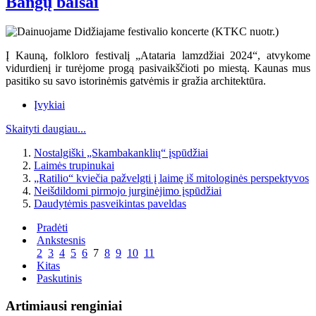
Bangų balsai
Į Kauną, folkloro festivalį „Atataria lamzdžiai 2024“, atvykome
vidurdienį ir turėjome progą pasivaikščioti po miestą. Kaunas mus
pasitiko su savo istorinėmis gatvėmis ir gražia architektūra.
Įvykiai
Skaityti daugiau...
Nostalgiški „Skambakanklių“ įspūdžiai
Laimės trupinukai
„Ratilio“ kviečia pažvelgti į laimę iš mitologinės perspektyvos
Neišdildomi pirmojo jurginėjimo įspūdžiai
Daudytėmis pasveikintas paveldas
Pradėti
Ankstesnis
2
3
4
5
6
7
8
9
10
11
Kitas
Paskutinis
Artimiausi renginiai