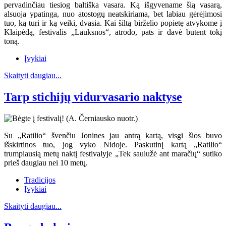
pervadinčiau tiesiog baltiška vasara. Ką išgyvename šią vasarą,
alsuoja ypatinga, nuo atostogų neatskiriama, bet labiau gėrėjimosi
tuo, ką turi ir ką veiki, dvasia. Kai šiltą birželio popietę atvykome į
Klaipėdą, festivalis „Lauksnos“, atrodo, pats ir davė būtent tokį
toną.
Įvykiai
Skaityti daugiau...
Tarp stichijų vidurvasario naktyse
Su „Ratilio“ švenčiu Jonines jau antrą kartą, visgi šios buvo
išskirtinos tuo, jog vyko Nidoje. Paskutinį kartą „Ratilio“
trumpiausią metų naktį festivalyje „Tek saulužė ant maračių“ sutiko
prieš daugiau nei 10 metų.
Tradicijos
Įvykiai
Skaityti daugiau...