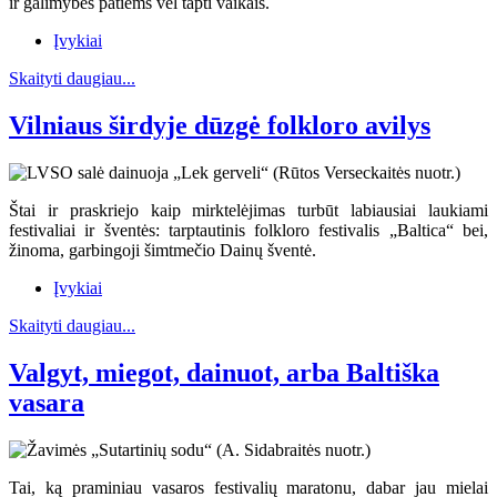
ir galimybės patiems vėl tapti vaikais.
Įvykiai
Skaityti daugiau...
Vilniaus širdyje dūzgė folkloro avilys
Štai ir praskriejo kaip mirktelėjimas turbūt labiausiai laukiami
festivaliai ir šventės: tarptautinis folkloro festivalis „Baltica“ bei,
žinoma, garbingoji šimtmečio Dainų šventė.
Įvykiai
Skaityti daugiau...
Valgyt, miegot, dainuot, arba Baltiška
vasara
Tai, ką praminiau vasaros festivalių maratonu, dabar jau mielai