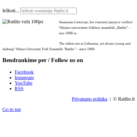
Ieškoti...
Seniausias Lietuvoje, bet visuomet jaunas ir veržlus!
Vilniaus universiteto folkloro ansamblis „Ratilio“ –
nuo 1968 m.
The oldest one in Lithuania, yet always young and
dashing! Vilnius University Folk Ensemble "Ratilio" – since 1968.
Bendraukime per / Follow us on
Facebook
Instagram
YouTube
RSS
Privatumo politika
| © Ratilio.lt
Go to top