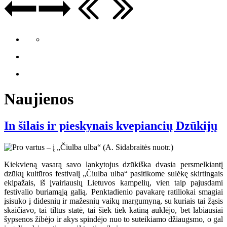
Naujienos
In šilais ir pieskynais kvepiancių Dzūkijų
Kiekvieną vasarą savo lankytojus dzūkiška dvasia persmelkiantį
dzūkų kultūros festivalį „Čiulba ulba“ pasitikome sulėkę skirtingais
ekipažais, iš įvairiausių Lietuvos kampelių, vien taip pajusdami
festivalio buriamąją galią. Penktadienio pavakarę ratiliokai smagiai
įsisuko į didesnių ir mažesnių vaikų margumyną, su kuriais tai žąsis
skaičiavo, tai tiltus statė, tai šiek tiek katiną auklėjo, bet labiausiai
šypsenos žibėjo ir akys spindėjo nuo to suteikiamo džiaugsmo, o gal