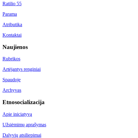
Ratilio 55
Parama
Atributika
Kontaktai
Naujienos
Rubrikos
Artėjantys renginiai
Spaudoje
Archyvas
Etnosocializacija
Apie iniciatyvą
Užsiėmimų aprašymas
Dalyvių atsiliepimai