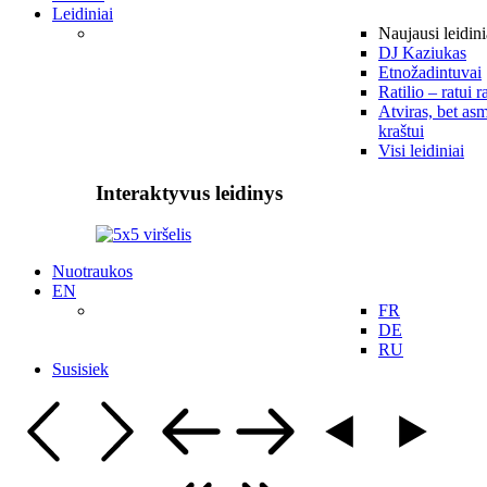
Leidiniai
Naujausi leidini
DJ Kaziukas
Etnožadintuvai
Ratilio – ratui r
Atviras, bet asm
kraštui
Visi leidiniai
Interaktyvus leidinys
Nuotraukos
EN
FR
DE
RU
Susisiek