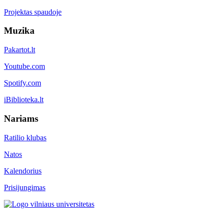
Projektas spaudoje
Muzika
Pakartot.lt
Youtube.com
Spotify.com
iBiblioteka.lt
Nariams
Ratilio klubas
Natos
Kalendorius
Prisijungimas