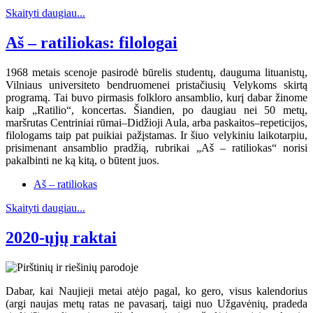
Skaityti daugiau...
Aš – ratiliokas: filologai
1968 metais scenoje pasirodė būrelis studentų, dauguma lituanistų,
Vilniaus universiteto bendruomenei pristačiusių Velykoms skirtą
programą. Tai buvo pirmasis folkloro ansamblio, kurį dabar žinome
kaip „Ratilio“, koncertas. Šiandien, po daugiau nei 50 metų,
maršrutas Centriniai rūmai–Didžioji Aula, arba paskaitos–repeticijos,
filologams taip pat puikiai pažįstamas. Ir šiuo velykiniu laikotarpiu,
prisimenant ansamblio pradžią, rubrikai „Aš – ratiliokas“ norisi
pakalbinti ne ką kitą, o būtent juos.
Aš – ratiliokas
Skaityti daugiau...
2020-ųjų raktai
Dabar, kai Naujieji metai atėjo pagal, ko gero, visus kalendorius
(argi naujas metų ratas ne pavasarį, taigi nuo Užgavėnių, pradeda