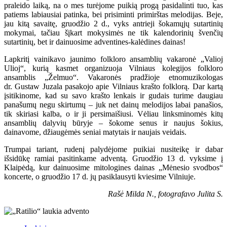
praleido laiką, na o mes turėjome puikią progą pasidalinti tuo, kas
patiems labiausiai patinka, bei prisiminti primirštas melodijas. Beje,
jau kitą savaitę, gruodžio 2 d., vyks antrieji šokamųjų sutartinių
mokymai, tačiau šįkart mokysimės ne tik kalendorinių švenčių
sutartinių, bet ir dainuosime adventines-kalėdines dainas!
Lapkritį vainikavo jaunimo folkloro ansamblių vakaronė „Valioj
Ulioj“, kurią kasmet organizuoja Vilniaus kolegijos folkloro
ansamblis „Želmuo“. Vakaronės pradžioje etnomuzikologas
dr. Gustaw Juzala pasakojo apie Vilniaus krašto folklorą. Dar kartą
įsitikinome, kad su savo krašto lenkais ir gudais turime daugiau
panašumų negu skirtumų – juk net dainų melodijos labai panašios,
tik skiriasi kalba, o ir ji persimaišiusi. Vėliau linksminomės kitų
ansamblių dalyvių būryje – šokome senus ir naujus šokius,
dainavome, džiaugėmės seniai matytais ir naujais veidais.
Trumpai tariant, rudenį palydėjome puikiai nusiteikę ir dabar
išsidūkę ramiai pasitinkame adventą. Gruodžio 13 d. vyksime į
Klaipėdą, kur dainuosime mitologines dainas „Mėnesio svodbos“
koncerte, o gruodžio 17 d. jų pasiklausyti kviesime Vilniuje.
Rašė Milda N., fotografavo Julita S.