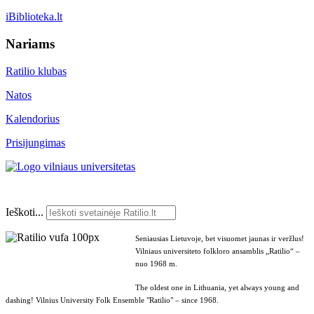
iBiblioteka.lt
Nariams
Ratilio klubas
Natos
Kalendorius
Prisijungimas
Ieškoti...
Seniausias Lietuvoje, bet visuomet jaunas ir veržlus!
Vilniaus universiteto folkloro ansamblis „Ratilio“ –
nuo 1968 m.
The oldest one in Lithuania, yet always young and
dashing! Vilnius University Folk Ensemble "Ratilio" – since 1968.