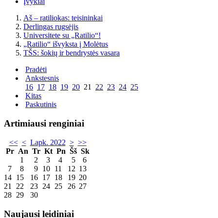
Įvykiai
Aš – ratiliokas: teisininkai
Derlingas rugsėjis
Universitete su „Ratilio“!
„Ratilio“ išvyksta į Molėtus
TŠS: šokių ir bendrystės vasara
Pradėti
Ankstesnis
16
17
18
19
20
21
22
23
24
25
Kitas
Paskutinis
Artimiausi renginiai
<<
<
Lapk. 2022
>
>>
Pr
An
Tr
Kt
Pn
Šš
Sk
1
2
3
4
5
6
7
8
9
10
11
12
13
14
15
16
17
18
19
20
21
22
23
24
25
26
27
28
29
30
Naujausi leidiniai