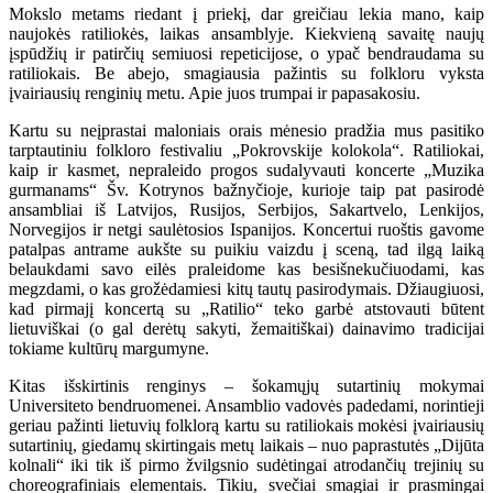
Mokslo metams riedant į priekį, dar greičiau lekia mano, kaip
naujokės ratiliokės, laikas ansamblyje. Kiekvieną savaitę naujų
įspūdžių ir patirčių semiuosi repeticijose, o ypač bendraudama su
ratiliokais. Be abejo, smagiausia pažintis su folkloru vyksta
įvairiausių renginių metu. Apie juos trumpai ir papasakosiu.
Kartu su neįprastai maloniais orais mėnesio pradžia mus pasitiko
tarptautiniu folkloro festivaliu „Pokrovskije kolokola“. Ratiliokai,
kaip ir kasmet, nepraleido progos sudalyvauti koncerte „Muzika
gurmanams“ Šv. Kotrynos bažnyčioje, kurioje taip pat pasirodė
ansambliai iš Latvijos, Rusijos, Serbijos, Sakartvelo, Lenkijos,
Norvegijos ir netgi saulėtosios Ispanijos. Koncertui ruoštis gavome
patalpas antrame aukšte su puikiu vaizdu į sceną, tad ilgą laiką
belaukdami savo eilės praleidome kas besišnekučiuodami, kas
megzdami, o kas grožėdamiesi kitų tautų pasirodymais. Džiaugiuosi,
kad pirmajį koncertą su „Ratilio“ teko garbė atstovauti būtent
lietuviškai (o gal derėtų sakyti, žemaitiškai) dainavimo tradicijai
tokiame kultūrų margumyne.
Kitas išskirtinis renginys – šokamųjų sutartinių mokymai
Universiteto bendruomenei. Ansamblio vadovės padedami, norintieji
geriau pažinti lietuvių folklorą kartu su ratiliokais mokėsi įvairiausių
sutartinių, giedamų skirtingais metų laikais – nuo paprastutės „Dijūta
kolnali“ iki tik iš pirmo žvilgsnio sudėtingai atrodančių trejinių su
choreografiniais elementais. Tikiu, svečiai smagiai ir prasmingai