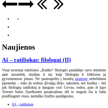
Naujienos
Aš – ratiliokas: filologai (II)
Visai neseniai mielosios „Ratilio“ filologės pasidalijo savo mintimis
apie ansamblį, studijas ir tai, kaip filologija ir folkloras jų
gyvenimuose pinasi. Nė pastraipėlės į bendrą
straipsnį
nebebūtum
įspraudęs – toks jis sodrus įžvalgų išėjo, sakytum, net braška – bet
juk filologių ratiliokių ir daugiau yra! Gyvas, rodos, pats iš lapo
Teresės balsu čiauškantis pasakojimas dėl to nugula čia ir žada
pradžiuginti visus, tarmiško žodžio pasiilgusius.
Aš – ratiliokas