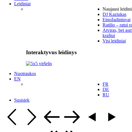
Leidiniai
Naujausi leidini
DJ Kaziukas
Etnožadintuvai
Ratilio – ratui r
Atviras, bet asm
kraštui
Visi leidiniai
Interaktyvus leidinys
Nuotraukos
EN
FR
DE
RU
Susisiek