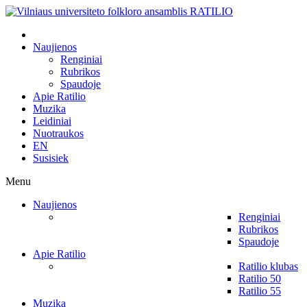
Naujienos
Renginiai
Rubrikos
Spaudoje
Apie Ratilio
Muzika
Leidiniai
Nuotraukos
EN
Susisiek
Menu
Naujienos
Renginiai
Rubrikos
Spaudoje
Apie Ratilio
Ratilio klubas
Ratilio 50
Ratilio 55
Muzika