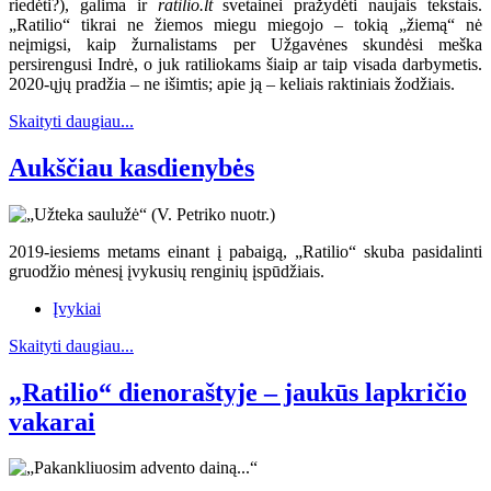
riedėti?), galima ir
ratilio.lt
svetainei pražydėti naujais tekstais.
„Ratilio“ tikrai ne žiemos miegu miegojo – tokią „žiemą“ nė
neįmigsi, kaip žurnalistams per Užgavėnes skundėsi meška
persirengusi Indrė, o juk ratiliokams šiaip ar taip visada darbymetis.
2020-ųjų pradžia – ne išimtis; apie ją – keliais raktiniais žodžiais.
Skaityti daugiau...
Aukščiau kasdienybės
2019-iesiems metams einant į pabaigą, „Ratilio“ skuba pasidalinti
gruodžio mėnesį įvykusių renginių įspūdžiais.
Įvykiai
Skaityti daugiau...
„Ratilio“ dienoraštyje – jaukūs lapkričio
vakarai