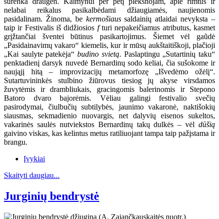
surenka draugėn. Kaimynui per petį plekšnojam, apie rimtus ir
nelabai reikalus pasikalbėdami džiaugiamės, naujienomis
pasidalinam. Žinoma, be
kermošiaus
saldainių atlaidai nevyksta –
taip ir Festivalis iš didžiosios
f
turi nepakeičiamus atributus, kasmet
grįžtančiai šventei būtinus pasikartojimus. Šiemet vėl gaũdė
„Pasidainavimų vakaro“ kiemelis, kur ir mūsų aukštaitiškoji, plačioji
„Kai saulyte patekėja“
budino svietą
. Paslaptingu „Sutartinių taku“
penktadienį darsyk nuvedė Bernardinų sodo keliai, čia sušokome ir
naująjį hitą – improvizacijų metamorfozę „Išvedėmo ožėlį“.
Sutartuvininkės stulbino žiūrovus tiesiog jų akyse virsdamos
žuvytėmis ir drambliukais, gracingomis balerinomis ir Stepono
Batoro dvaro bajorėmis. Vėliau galingi festivalio svečių
pasirodymai, čiulbučių subtilybės, jaunimo vakaronė, naktišokių
siausmas, sekmadienio nuovargis, net dalyvių eisenos sukeltos,
vakarinės saulės nutviekstos Bernardinų takų dulkės – vėl
dūšią
gaivino viskas, kas kelintus metus ratiliuojant tampa taip pažįstama ir
brangu.
Įvykiai
Skaityti daugiau...
Jurginių bendrystė