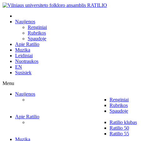
Naujienos
Renginiai
Rubrikos
Spaudoje
Apie Ratilio
Muzika
Leidiniai
Nuotraukos
EN
Susisiek
Menu
Naujienos
Renginiai
Rubrikos
Spaudoje
Apie Ratilio
Ratilio klubas
Ratilio 50
Ratilio 55
Muzika