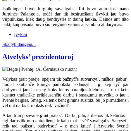
Įspūdingas buvo Jurginių savaitgalis. Tai buvo antrosios mano
Jurginės Palangoje, todėl dar tik besiruošiant išvykti jau buvo
virpuliukas, kiek daug bendrystės ir dainų laukia. Dainos ant tilto
naktį kaip visada buvo šio renginio vidinis ansamblio atidarymas.
Įvykiai
Skaityti daugiau...
Atvelyks’ prezidentūroj
Velykas grait praėje: spėjam tik bažnyč’s sutvarkyt’, mišios’ pabūt’,
nuolat skubanče kuniga pamoksla išklausyt – gi kėp tyč par
darbymeti jam i suserg koks kэtos parapijos klebons, – nu i ketu
kasmet tradiciške priklausančių darbų i smagumų nuveikt, o jau i
švente baigias. Smag, ka tenk bent gimins susitikt, bu jo pirmadiens i
vėl unt darbs ir moksls reik’ važiuot’.
A tad trump savaite grait pralak’. Darbų piln, a dienos tik keturios –
tigi darbs tik nuo antradiene, ir kaip mat – vėl’ savaitgal’s. Sakyset’,
reik tad pailsэt’, padrybsot’ – o man kniet’ į Atvelyke šventė