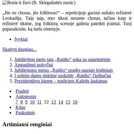
„Jūs ne choras, jūs folkloras!“ – repeticijoje garsiai sušuko režisierė
Leokadija. Taip taip, mes tikrai nesame choras, tačiau kaip ir
režisierė tikime, jog folklorą scenoje galima pateikti įvairiai. Tuoj
papasakosiu, ką turiu omenyje.
Įvykiai
Skaityti daugiau...
Jubiliejinių metų ratą „Ratilio“ suka su sutartinėmis
Apgaulingi pokyčiai
Jubiliejinius metus „Ratilio“ pradės naujais leidiniais
Į solinių dainų rinktinę suskridę „Ratilio“ čiulbučiai
Prezidentūros kieme – tradicinis Kalėdų laukimas
Pradėti
Ankstesnis
7
8
9
10
11
12
13
14
15
16
Kitas
Paskutinis
Artimiausi renginiai