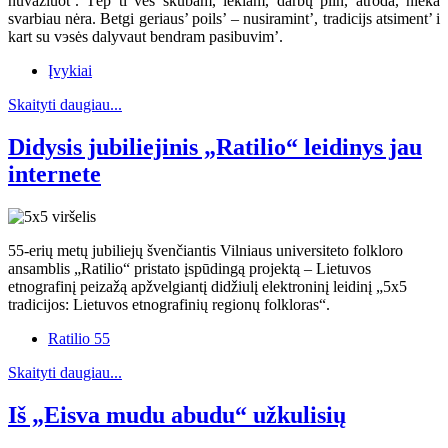
nuvažiuot’. Tėp ti ves skubam, lekiam, darbų piln, atroda, nieka
svarbiau nėra. Betgi geriaus’ poils’ – nusiramint’, tradicijs atsiment’ i
kart su vэsės dalyvaut bendram pasibuvim’.
Įvykiai
Skaityti daugiau...
Didysis jubiliejinis „Ratilio“ leidinys jau
internete
55-erių metų jubiliejų švenčiantis Vilniaus universiteto folkloro
ansamblis „Ratilio“ pristato įspūdingą projektą – Lietuvos
etnografinį peizažą apžvelgiantį didžiulį elektroninį leidinį „5x5
tradicijos: Lietuvos etnografinių regionų folkloras“.
Ratilio 55
Skaityti daugiau...
Iš „Eisva mudu abudu“ užkulisių