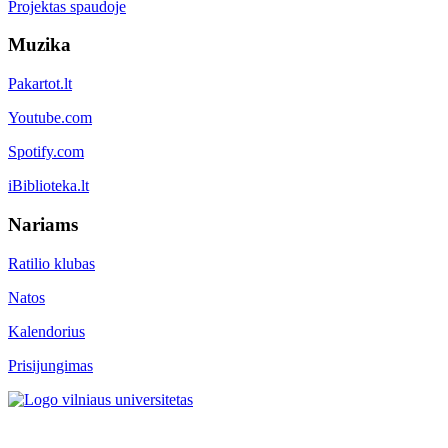
Projektas spaudoje
Muzika
Pakartot.lt
Youtube.com
Spotify.com
iBiblioteka.lt
Nariams
Ratilio klubas
Natos
Kalendorius
Prisijungimas