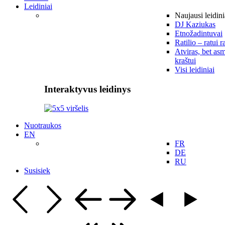
Leidiniai
Naujausi leidini
DJ Kaziukas
Etnožadintuvai
Ratilio – ratui r
Atviras, bet asm
kraštui
Visi leidiniai
Interaktyvus leidinys
Nuotraukos
EN
FR
DE
RU
Susisiek