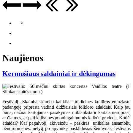
Naujienos
Kermošiaus saldainiai ir dėkingumas
Festivalį „Skamba skamba kankliai“ tradicinės kultūros entuziastų
padangėje priprasta vadinti didžiaisiais folkloro atlaidais. Kaip jau
būna, dažnai kartojamas pasakymas nublanksta ir kartais nesuprasi,
ar čia mes, ar pati kalba nesąmoningai mumis kalbėti pradeda. Kodėl
atlaidai? Kai pagalvoji, akivaizdu – paskiras, unikalias ansamblių
bendruomenes, nelyg po apylinkę pasklidusias šeimynas, festivalis