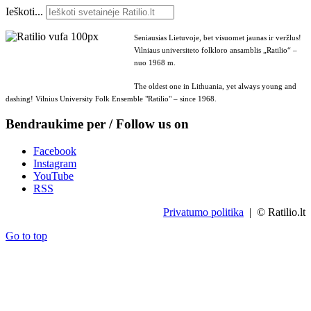
Ieškoti...
Seniausias Lietuvoje, bet visuomet jaunas ir veržlus!
Vilniaus universiteto folkloro ansamblis „Ratilio“ –
nuo 1968 m.
The oldest one in Lithuania, yet always young and
dashing! Vilnius University Folk Ensemble "Ratilio" – since 1968.
Bendraukime per / Follow us on
Facebook
Instagram
YouTube
RSS
Privatumo politika
| © Ratilio.lt
Go to top