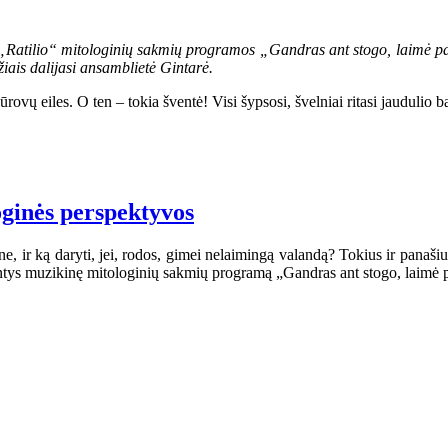
os „Ratilio“ mitologinių sakmių programos „Gandras ant stogo, laimė p
žiais dalijasi ansamblietė Gintarė.
vų eiles. O ten – tokia šventė! Visi šypsosi, švelniai ritasi jaudulio b
loginės perspektyvos
ne, ir ką daryti, jei, rodos, gimei nelaimingą valandą? Tokius ir panaš
iantys muzikinę mitologinių sakmių programą „Gandras ant stogo, laimė 