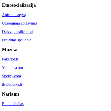
Etnosocializacija
Apie iniciatyvą
Užsiėmimų aprašymas
Dalyvių atsiliepimai
Projektas spaudoje
Muzika
Pakartot.lt
Youtube.com
Spotify.com
iBiblioteka.lt
Nariams
Ratilio klubas