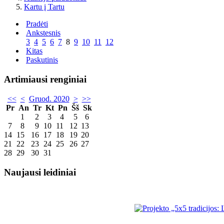
Kartu į Tartu
Pradėti
Ankstesnis
3
4
5
6
7
8
9
10
11
12
Kitas
Paskutinis
Artimiausi renginiai
<<
<
Gruod. 2020
>
>>
Pr
An
Tr
Kt
Pn
Šš
Sk
1
2
3
4
5
6
7
8
9
10
11
12
13
14
15
16
17
18
19
20
21
22
23
24
25
26
27
28
29
30
31
Naujausi leidiniai