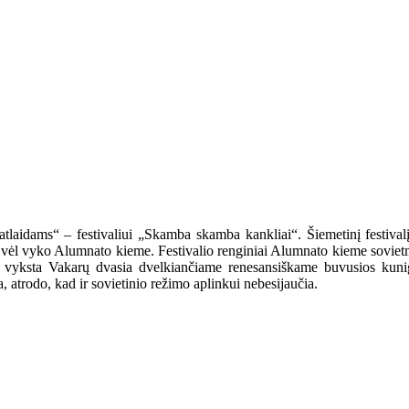
 „atlaidams“ – festivaliui „Skamba skamba kankliai“. Šiemetinį festival
 vėl vyko Alumnato kieme. Festivalio renginiai Alumnato kieme sovietme
mas vyksta Vakarų dvasia dvelkiančiame renesansiškame buvusios kun
, atrodo, kad ir sovietinio režimo aplinkui nebesijaučia.