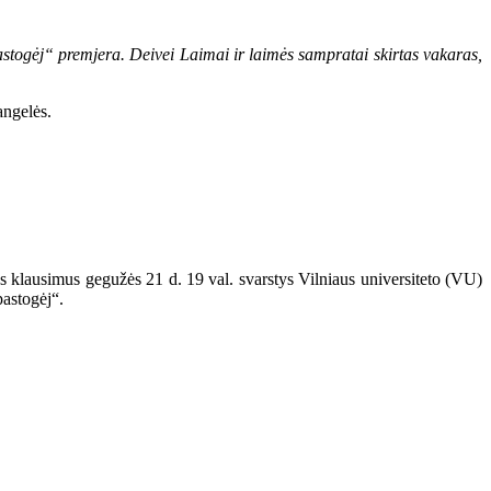
astogėj“ premjera. Deivei Laimai ir laimės sampratai skirtas vakaras,
angelės.
ius klausimus gegužės 21 d. 19 val. svarstys Vilniaus universiteto (VU)
pastogėj“.