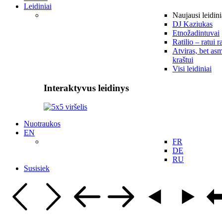
Leidiniai
Naujausi leidini
DJ Kaziukas
Etnožadintuvai
Ratilio – ratui r
Atviras, bet asm
kraštui
Visi leidiniai
Interaktyvus leidinys
Nuotraukos
EN
FR
DE
RU
Susisiek