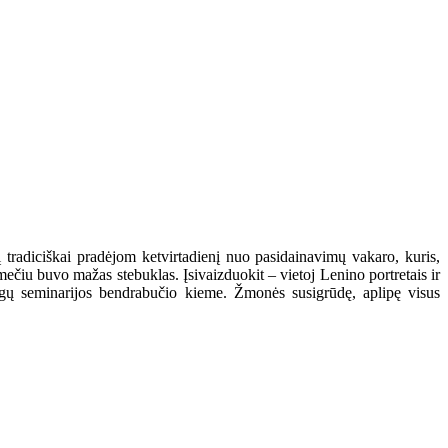
į tradiciškai pradėjom ketvirtadienį nuo pasidainavimų vakaro, kuris,
čiu buvo mažas stebuklas. Įsivaizduokit – vietoj Lenino portretais ir
igų seminarijos bendrabučio kieme. Žmonės susigrūdę, aplipę visus