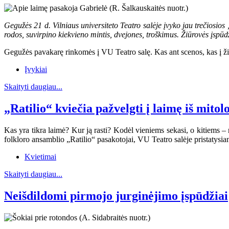
Gegužės 21 d. Vilniaus universiteto Teatro salėje įvyko jau trečiosi
rodos, suvirpino kiekvieno mintis, dvejones, troškimus. Žiūrovės įspūd
Gegužės pavakarę rinkomės į VU Teatro salę. Kas ant scenos, kas į žiūro
Įvykiai
Skaityti daugiau...
„Ratilio“ kviečia pažvelgti į laimę iš mito
Kas yra tikra laimė? Kur ją rasti? Kodėl vieniems sekasi, o kitiems – 
folkloro ansamblio „Ratilio“ pasakotojai, VU Teatro salėje pristatys
Kvietimai
Skaityti daugiau...
Neišdildomi pirmojo jurginėjimo įspūdžiai