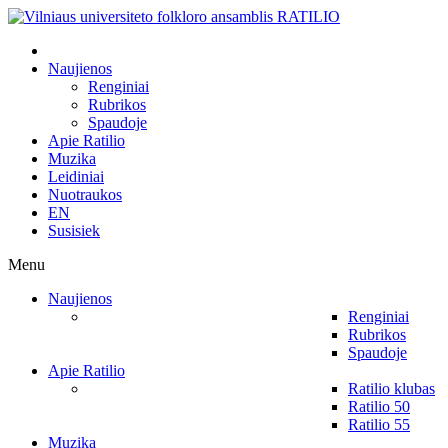
Naujienos
Renginiai
Rubrikos
Spaudoje
Apie Ratilio
Muzika
Leidiniai
Nuotraukos
EN
Susisiek
Menu
Naujienos
Renginiai
Rubrikos
Spaudoje
Apie Ratilio
Ratilio klubas
Ratilio 50
Ratilio 55
Muzika