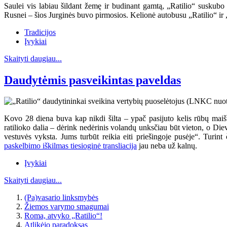
Saulei vis labiau šildant žemę ir budinant gamtą, „Ratilio“ suskubo 
Rusnei – šios Jurginės buvo pirmosios. Kelionė autobusu „Ratilio“ ir 
Tradicijos
Įvykiai
Skaityti daugiau...
Daudytėmis pasveikintas paveldas
Kovo 28 diena buva kap nikdi šilta – ypač pasijuto kelis rūbų maiš
ratilioko dalia – dėrink nedėrinis volandų unksčiau būt vieton, o Diev
vestuvės vyksta. Jums turbūt reikia eiti priešingoje pusėje“. Turin
paskelbimo iškilmas tiesioginė transliacija
jau neba už kalnų.
Įvykiai
Skaityti daugiau...
(Pa)vasario linksmybės
Žiemos varymo smagumai
Roma, atvyko „Ratilio“!
Atlikėjo paradoksas