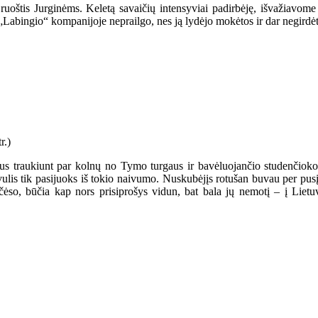
ruoštis Jurginėms. Keletą savaičių intensyviai padirbėję, išvažiavome 
„Labingio“ kompanijoje neprailgo, nes ją lydėjo mokėtos ir dar negirdė
us traukiunt par kolnų no Tymo turgaus ir bavėluojančio studenčioko 
ulis tik pasijuoks iš tokio naivumo. Nuskubėjįs rotušan buvau per pusį p
t čėso, būčia kap nors prisiprošys vidun, bat bala jų nemotį – į Lie