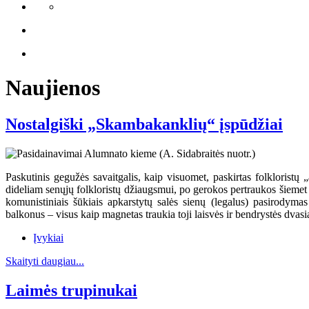
Naujienos
Nostalgiški „Skambakanklių“ įspūdžiai
Paskutinis gegužės savaitgalis, kaip visuomet, paskirtas folkloristų
dideliam senųjų folkloristų džiaugsmui, po gerokos pertraukos šiemet
komunistiniais šūkiais apkarstytų salės sienų (legalus) pasirody
balkonus – visus kaip magnetas traukia toji laisvės ir bendrystės dvasia
Įvykiai
Skaityti daugiau...
Laimės trupinukai