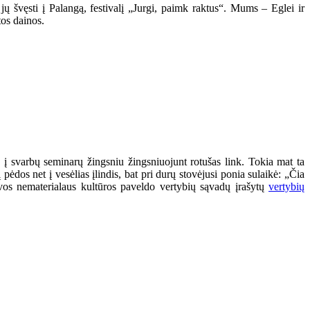
jų švęsti į Palangą, festivalį „Jurgi, paimk raktus“. Mums – Eglei ir
tos dainos.
į svarbų seminarų žingsniu žingsniuojunt rotušas link. Tokia mat ta
ėdos net į vesėlias įlindis, bat pri durų stovėjusi ponia sulaikė: „Čia
tuvos nematerialaus kultūros paveldo vertybių sąvadų įrašytų
vertybių