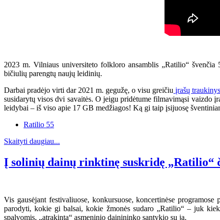
2023 m. Vilniaus universiteto folkloro ansamblis „Ratilio“ švenčia 
bičiulių parengtų naujų leidinių.
Darbai pradėjo virti dar 2021 m. gegužę, o visu greičiu
įrašų traukiny
susidarytų visos dvi savaitės. O jeigu pridėtume filmavimąsi vaizdo įraš
leidybai – iš viso apie 17 GB medžiagos! Ką gi taip įsijuosę šventini
Ratilio 55
Skaityti daugiau...
Į solinių dainų rinktinę suskridę „Ratilio“ 
Vis gausėjant festivaliuose, konkursuose, koncertinėse programose p
parodyti, kokie gi balsai, kokie žmonės sudaro „Ratilio“ – juk kiek
spalvomis, „atrakinta“ asmeninio dainininko santykio su ja.