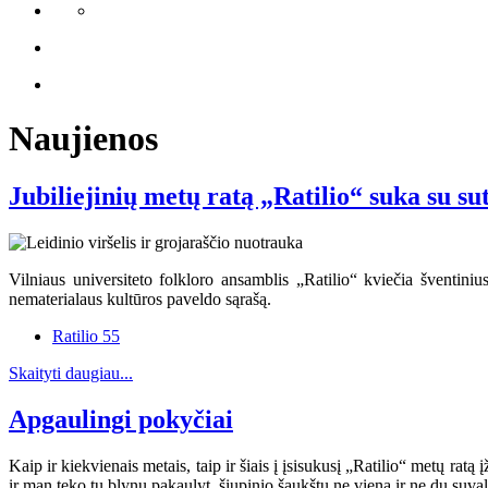
Naujienos
Jubiliejinių metų ratą „Ratilio“ suka su su
Vilniaus universiteto folkloro ansamblis „Ratilio“ kviečia šventinius
nematerialaus kultūros paveldo sąrašą.
Ratilio 55
Skaityti daugiau...
Apgaulingi pokyčiai
Kaip ir kiekvienais metais, taip ir šiais į įsisukusį „Ratilio“ metų ratą
ir man teko tų blynų pakaulyt, šiupinio šaukštų ne vieną ir ne du suvalg