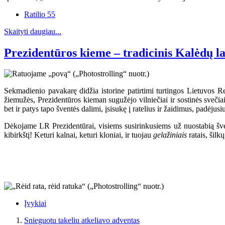
Ratilio 55
Skaityti daugiau...
Prezidentūros kieme – tradicinis Kalėdų l
Sekmadienio pavakarę didžia istorine patirtimi turtingos Lietuvos 
žiemužės, Prezidentūros kieman sugužėjo vilniečiai ir sostinės sveči
bet ir patys tapo šventės dalimi, įsisukę į ratelius ir žaidimus, padėjusi
Dėkojame LR Prezidentūrai, visiems susirinkusiems už nuostabią šven
kibirkštį! Keturi kalnai, keturi kloniai, ir tuojau
gelažiniais
ratais, šilk
Įvykiai
Snieguotu takeliu atkeliavo adventas