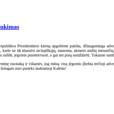
aukimas
Respublikos Prezidentūros kiemą apgobėme pakilia, džiaugsminga adven
ai, kurie ne tik klausėsi archajiškųjų, manoma, akmens amžių menančių 
us sušilti, jėgomis
pasimieruoti
, o gal net porą nusižiūrėti. Tokiame sam
tinę nuotaiką ir viliamės, jog mūsų visų jėgomis įžiebta trečioji adv
ų botagais mus pasieks laukiamoji Kalėda!