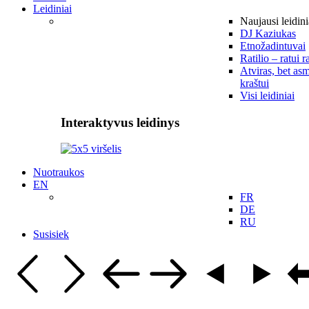
Leidiniai
Naujausi leidini
DJ Kaziukas
Etnožadintuvai
Ratilio – ratui r
Atviras, bet asm
kraštui
Visi leidiniai
Interaktyvus leidinys
Nuotraukos
EN
FR
DE
RU
Susisiek