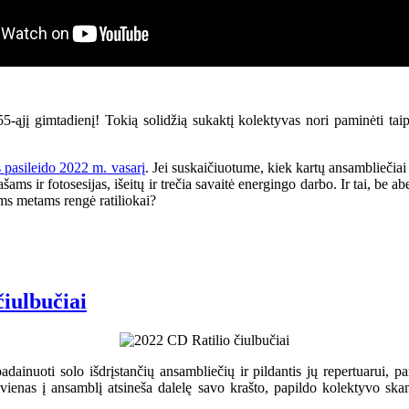
55-ąjį gimtadienį! Tokią solidžią sukaktį kolektyvas nori paminėti tai
s pasileido 2022 m. vasarį
. Jei suskaičiuotume, kiek kartų ansambliečiai
ams ir fotosesijas, išeitų ir trečia savaitė energingo darbo. Ir tai, be 
ams metams rengė ratiliokai?
čiulbučiai
adainuoti solo išdrįstančių ansambliečių ir pildantis jų repertuarui,
vienas į ansamblį atsineša dalelę savo krašto, papildo kolektyvo skamb