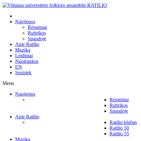
Naujienos
Renginiai
Rubrikos
Spaudoje
Apie Ratilio
Muzika
Leidiniai
Nuotraukos
EN
Susisiek
Menu
Naujienos
Renginiai
Rubrikos
Spaudoje
Apie Ratilio
Ratilio klubas
Ratilio 50
Ratilio 55
Muzika