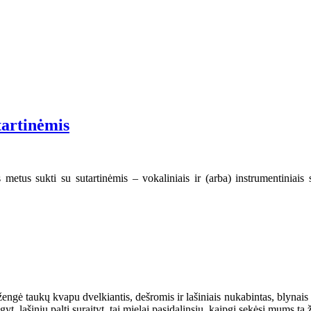
tartinėmis
 metus sukti su sutartinėmis – vokaliniais ir (arba) instrumentiniais 
 įžengė taukų kvapu dvelkiantis, dešromis ir lašiniais nukabintas, blynais
yt, lašinių paltį suraityt, tai mielai pasidalinsiu, kaipgi sekėsi mums tą 