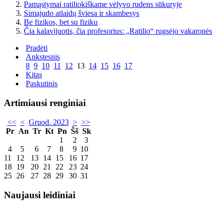
Pamąstymai ratiliokiškame vėlyvo rudens sūkuryje
Simajudo atlaidų šviesa ir skambesys
Be fizikos, bet su fiziku
Čia kalavijuotis, čia profesorius: „Ratilio“ rugsėjo vakaronės
Pradėti
Ankstesnis
8
9
10
11
12
13
14
15
16
17
Kitas
Paskutinis
Artimiausi renginiai
<<
<
Gruod. 2023
>
>>
Pr
An
Tr
Kt
Pn
Šš
Sk
1
2
3
4
5
6
7
8
9
10
11
12
13
14
15
16
17
18
19
20
21
22
23
24
25
26
27
28
29
30
31
Naujausi leidiniai