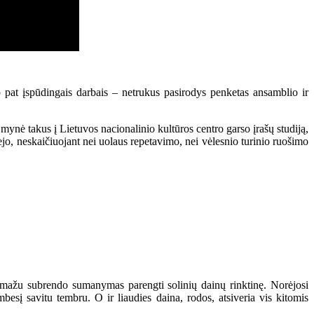
p pat įspūdingais darbais – netrukus pasirodys penketas ansamblio ir
 mynė takus į Lietuvos nacionalinio kultūros centro garso įrašų studiją,
abejo, neskaičiuojant nei uolaus repetavimo, nei vėlesnio turinio ruošimo
 pamažu subrendo sumanymas parengti solinių dainų rinktinę. Norėjosi
esį savitu tembru. O ir liaudies daina, rodos, atsiveria vis kitomis