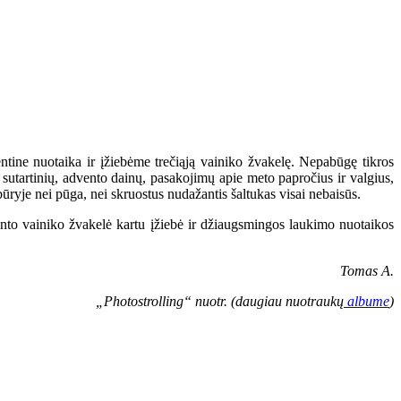
tine nuotaika ir įžiebėme trečiąją vainiko žvakelę. Nepabūgę tikros
sutartinių, advento dainų, pasakojimų apie meto papročius ir valgius,
būryje nei pūga, nei skruostus nudažantis šaltukas visai nebaisūs.
ento vainiko žvakelė kartu įžiebė ir džiaugsmingos laukimo nuotaikos
Tomas A.
„Photostrolling“ nuotr. (daugiau nuotraukų
albume
)