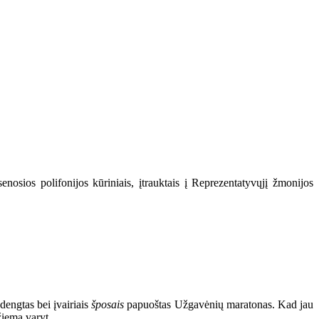
senosios polifonijos kūriniais, įtrauktais į Reprezentatyvųjį žmonijos
 dengtas bei įvairiais
šposais
papuoštas Užgavėnių maratonas. Kad jau
žiemą varyt.