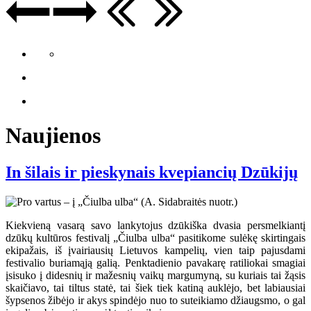
Naujienos
In šilais ir pieskynais kvepiancių Dzūkijų
Kiekvieną vasarą savo lankytojus dzūkiška dvasia persmelkiantį
dzūkų kultūros festivalį „Čiulba ulba“ pasitikome sulėkę skirtingais
ekipažais, iš įvairiausių Lietuvos kampelių, vien taip pajusdami
festivalio buriamąją galią. Penktadienio pavakarę ratiliokai smagiai
įsisuko į didesnių ir mažesnių vaikų margumyną, su kuriais tai žąsis
skaičiavo, tai tiltus statė, tai šiek tiek katiną auklėjo, bet labiausiai
šypsenos žibėjo ir akys spindėjo nuo to suteikiamo džiaugsmo, o gal