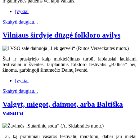
ir galimybės patiems vėl tapti vaikais.
Įvykiai
Skaityti daugiau...
Vilniaus širdyje dūzgė folkloro avilys
Štai ir praskriejo kaip mirktelėjimas turbūt labiausiai laukiami
festivaliai ir šventės: tarptautinis folkloro festivalis „Baltica“ bei,
žinoma, garbingoji šimtmečio Dainų šventė.
Įvykiai
Skaityti daugiau...
Valgyt, miegot, dainuot, arba Baltiška
vasara
Tai, ką praminiau vasaros festivalių maratonu, dabar jau mielai