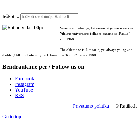
Ieškoti...
Seniausias Lietuvoje, bet visuomet jaunas ir veržlus!
Vilniaus universiteto folkloro ansamblis „Ratilio“ –
nuo 1968 m.
The oldest one in Lithuania, yet always young and
dashing! Vilnius University Folk Ensemble "Ratilio" – since 1968.
Bendraukime per / Follow us on
Facebook
Instagram
YouTube
RSS
Privatumo politika
| © Ratilio.lt
Go to top