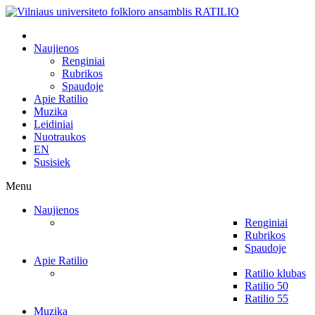
Naujienos
Renginiai
Rubrikos
Spaudoje
Apie Ratilio
Muzika
Leidiniai
Nuotraukos
EN
Susisiek
Menu
Naujienos
Renginiai
Rubrikos
Spaudoje
Apie Ratilio
Ratilio klubas
Ratilio 50
Ratilio 55
Muzika