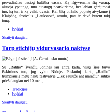
pervadinčiau tiesiog baltiška vasara. Ką išgyvename šią vasarą,
alsuoja ypatinga, nuo atostogų neatskiriama, bet labiau gėrėjimosi
tuo, ką turi ir ką veiki, dvasia. Kai šiltą birželio popietę atvykome į
Klaipėdą, festivalis „Lauksnos“, atrodo, pats ir davė būtent tokį
toną.
Įvykiai
Skaityti daugiau...
Tarp stichijų vidurvasario naktyse
Su „Ratilio“ švenčiu Jonines jau antrą kartą, visgi šios buvo
išskirtinos tuo, jog vyko Nidoje. Paskutinį kartą „Ratilio“
trumpiausią metų naktį festivalyje „Tek saulužė ant maračių“ sutiko
prieš daugiau nei 10 metų.
Tradicijos
Įvykiai
Skaityti daugiau...