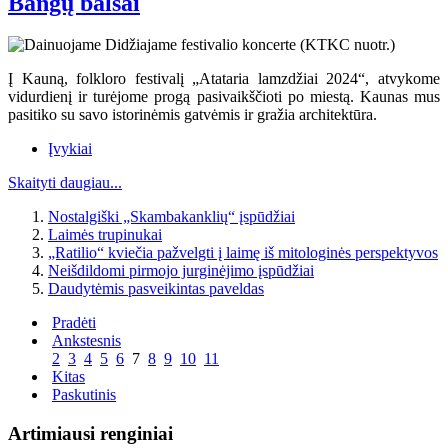
Bangų balsai
Į Kauną, folkloro festivalį „Atataria lamzdžiai 2024“, atvykome
vidurdienį ir turėjome progą pasivaikščioti po miestą. Kaunas mus
pasitiko su savo istorinėmis gatvėmis ir gražia architektūra.
Įvykiai
Skaityti daugiau...
Nostalgiški „Skambakanklių“ įspūdžiai
Laimės trupinukai
„Ratilio“ kviečia pažvelgti į laimę iš mitologinės perspektyvos
Neišdildomi pirmojo jurginėjimo įspūdžiai
Daudytėmis pasveikintas paveldas
Pradėti
Ankstesnis
2
3
4
5
6
7
8
9
10
11
Kitas
Paskutinis
Artimiausi renginiai