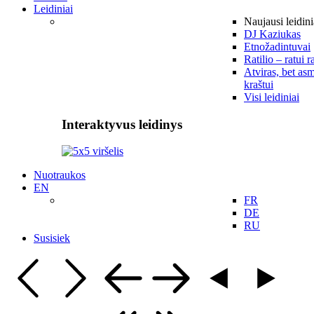
Leidiniai
Naujausi leidini
DJ Kaziukas
Etnožadintuvai
Ratilio – ratui r
Atviras, bet asm
kraštui
Visi leidiniai
Interaktyvus leidinys
Nuotraukos
EN
FR
DE
RU
Susisiek