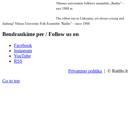
Vilniaus universiteto folkloro ansamblis „Ratilio“ –
nuo 1968 m.
The oldest one in Lithuania, yet always young and
dashing! Vilnius University Folk Ensemble "Ratilio" – since 1968.
Bendraukime per / Follow us on
Facebook
Instagram
YouTube
RSS
Privatumo politika
| © Ratilio.lt
Go to top