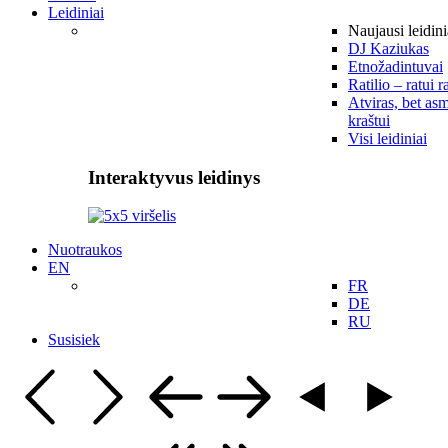
Leidiniai
Naujausi leidini
DJ Kaziukas
Etnožadintuvai
Ratilio – ratui r
Atviras, bet asm
kraštui
Visi leidiniai
Interaktyvus leidinys
Nuotraukos
EN
FR
DE
RU
Susisiek