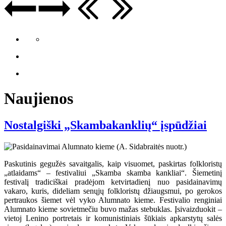
Naujienos
Nostalgiški „Skambakanklių“ įspūdžiai
Paskutinis gegužės savaitgalis, kaip visuomet, paskirtas folkloristų
„atlaidams“ – festivaliui „Skamba skamba kankliai“. Šiemetinį
festivalį tradiciškai pradėjom ketvirtadienį nuo pasidainavimų
vakaro, kuris, dideliam senųjų folkloristų džiaugsmui, po gerokos
pertraukos šiemet vėl vyko Alumnato kieme. Festivalio renginiai
Alumnato kieme sovietmečiu buvo mažas stebuklas. Įsivaizduokit –
vietoj Lenino portretais ir komunistiniais šūkiais apkarstytų salės