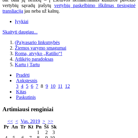
vertybių sąvadų įrašytų
vertybių paskelbimo iškilmas tiesioginė
transliacija
jau neba už kalnų.
Įvykiai
Skaityti daugiau...
(Pa)vasario linksmybės
Žiemos varymo smagumai
Roma, atvyko „Ratilio“!
Atlikėjo paradoksas
Kartu į Tartu
Pradėti
Ankstesnis
3
4
5
6
7
8
9
10
11
12
Kitas
Paskutinis
Artimiausi renginiai
<<
<
Vas. 2019
>
>>
Pr
An
Tr
Kt
Pn
Šš
Sk
1
2
3
4
5
6
7
8
9
10