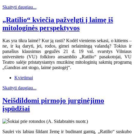
Skaityti daugiau...
„Ratilio“ kviečia pažvelgti į laimę iš
mitologinės perspektyvos
Kas yra tikra laimė? Kur ją rasti? Kodėl vieniems sekasi, o kitiems –
ne, ir ką daryti, jei, rodos, gimei nelaimingą valandą? Tokius ir
panašius klausimus gegužės 21 d. 19 val. svarstys Vilniaus
universiteto (VU) folkloro ansamblio „Ratilio“ pasakotojai, VU
Teatro salėje pristatysiantys muzikinę mitologinių sakmių programą
„Gandras ant stogo, laimė pastogėj“.
Kvietimai
Skaityti daugiau...
Neišdildomi pirmojo jurginėjimo
įspūdžiai
Saulei vis labiau šildant žemę ir budinant gamtą, „Ratilio“ suskubo