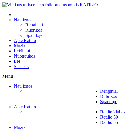
Naujienos
Renginiai
Rubrikos
Spaudoje
Apie Ratilio
Muzika
Leidiniai
Nuotraukos
EN
Susisiek
Menu
Naujienos
Renginiai
Rubrikos
Spaudoje
Apie Ratilio
Ratilio klubas
Ratilio 50
Ratilio 55
Muzika