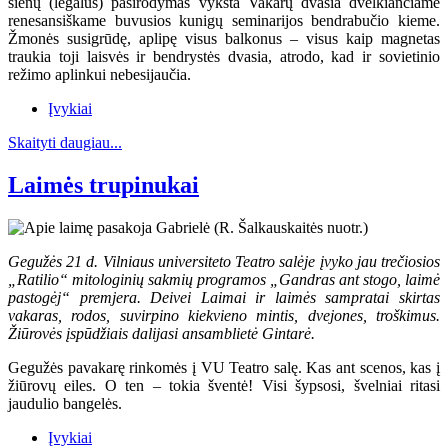
sienų (legalus) pasirodymas vyksta Vakarų dvasia dvelkiančiame
renesansiškame buvusios kunigų seminarijos bendrabučio kieme.
Žmonės susigrūdę, aplipę visus balkonus – visus kaip magnetas
traukia toji laisvės ir bendrystės dvasia, atrodo, kad ir sovietinio
režimo aplinkui nebesijaučia.
Įvykiai
Skaityti daugiau...
Laimės trupinukai
Gegužės 21 d. Vilniaus universiteto Teatro salėje įvyko jau trečiosios
„Ratilio“ mitologinių sakmių programos „Gandras ant stogo, laimė
pastogėj“ premjera. Deivei Laimai ir laimės sampratai skirtas
vakaras, rodos, suvirpino kiekvieno mintis, dvejones, troškimus.
Žiūrovės įspūdžiais dalijasi ansamblietė Gintarė.
Gegužės pavakarę rinkomės į VU Teatro salę. Kas ant scenos, kas į
žiūrovų eiles. O ten – tokia šventė! Visi šypsosi, švelniai ritasi
jaudulio bangelės.
Įvykiai