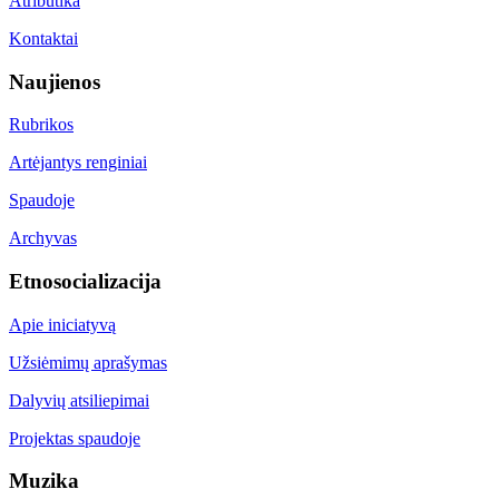
Atributika
Kontaktai
Naujienos
Rubrikos
Artėjantys renginiai
Spaudoje
Archyvas
Etnosocializacija
Apie iniciatyvą
Užsiėmimų aprašymas
Dalyvių atsiliepimai
Projektas spaudoje
Muzika