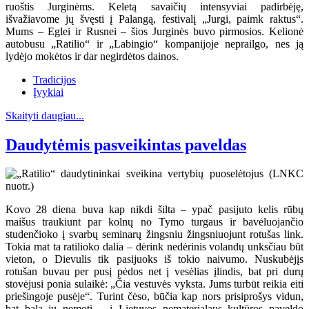
ruoštis Jurginėms. Keletą savaičių intensyviai padirbėję,
išvažiavome jų švęsti į Palangą, festivalį „Jurgi, paimk raktus“.
Mums – Eglei ir Rusnei – šios Jurginės buvo pirmosios. Kelionė
autobusu „Ratilio“ ir „Labingio“ kompanijoje neprailgo, nes ją
lydėjo mokėtos ir dar negirdėtos dainos.
Tradicijos
Įvykiai
Skaityti daugiau...
Daudytėmis pasveikintas paveldas
Kovo 28 diena buva kap nikdi šilta – ypač pasijuto kelis rūbų
maišus traukiunt par kolnų no Tymo turgaus ir bavėluojančio
studenčioko į svarbų seminarų žingsniu žingsniuojunt rotušas link.
Tokia mat ta ratilioko dalia – dėrink nedėrinis volandų unksčiau būt
vieton, o Dievulis tik pasijuoks iš tokio naivumo. Nuskubėjįs
rotušan buvau per pusį pėdos net į vesėlias įlindis, bat pri durų
stovėjusi ponia sulaikė: „Čia vestuvės vyksta. Jums turbūt reikia eiti
priešingoje pusėje“. Turint čėso, būčia kap nors prisiprošys vidun,
bat bala jų nemotį – į Lietuvos nematerialaus kultūros paveldo