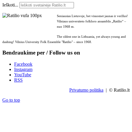
Ieškoti...
Seniausias Lietuvoje, bet visuomet jaunas ir veržlus!
Vilniaus universiteto folkloro ansamblis „Ratilio“ –
nuo 1968 m.
The oldest one in Lithuania, yet always young and
dashing! Vilnius University Folk Ensemble "Ratilio" – since 1968.
Bendraukime per / Follow us on
Facebook
Instagram
YouTube
RSS
Privatumo politika
| © Ratilio.lt
Go to top