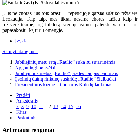
„Jūs ne choras, jūs folkloras!“ – repeticijoje garsiai sušuko režisierė
Leokadija. Taip taip, mes tikrai nesame choras, tačiau kaip ir
režisierė tikime, jog folklorą scenoje galima pateikti įvairiai. Tuoj
papasakosiu, ką turiu omenyje.
Įvykiai
Skaityti daugiau...
Jubiliejinių metų ratą „Ratilio“ suka su sutartinėmis
Apgaulingi pokyčiai
Jubiliejinius metus „Ratilio“ pradės naujais leidiniais
Į solinių dainų rinktinę suskridę „Ratilio“ čiulbučiai
Prezidentūros kieme – tradicinis Kalėdų laukimas
Pradėti
Ankstesnis
7
8
9
10
11
12
13
14
15
16
Kitas
Paskutinis
Artimiausi renginiai