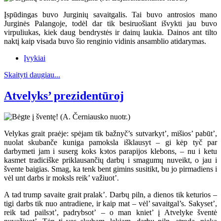
Įspūdingas buvo Jurginių savaitgalis. Tai buvo antrosios mano
Jurginės Palangoje, todėl dar tik besiruošiant išvykti jau buvo
virpuliukas, kiek daug bendrystės ir dainų laukia. Dainos ant tilto
naktį kaip visada buvo šio renginio vidinis ansamblio atidarymas.
Įvykiai
Skaityti daugiau...
Atvelyks’ prezidentūroj
Velykas grait praėje: spėjam tik bažnyč’s sutvarkyt’, mišios’ pabūt’,
nuolat skubanče kuniga pamoksla išklausyt – gi kėp tyč par
darbymeti jam i suserg koks kэtos parapijos klebons, – nu i ketu
kasmet tradiciške priklausančių darbų i smagumų nuveikt, o jau i
švente baigias. Smag, ka tenk bent gimins susitikt, bu jo pirmadiens i
vėl unt darbs ir moksls reik’ važiuot’.
A tad trump savaite grait pralak’. Darbų piln, a dienos tik keturios –
tigi darbs tik nuo antradiene, ir kaip mat – vėl’ savaitgal’s. Sakyset’,
reik tad pailsэt’, padrybsot’ – o man kniet’ į Atvelyke šventė