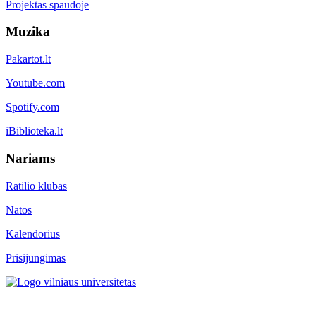
Projektas spaudoje
Muzika
Pakartot.lt
Youtube.com
Spotify.com
iBiblioteka.lt
Nariams
Ratilio klubas
Natos
Kalendorius
Prisijungimas