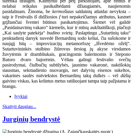
surenka draugėn. Kaimynui per petį plekšnojam, apie rimtus ir
nelabai reikalus pasikalbėdami džiaugiamės, naujienomis
pasidalinam. Žinoma, be
kermošiaus
saldainių atlaidai nevyksta –
taip ir Festivalis iš didžiosios
f
turi nepakeičiamus atributus, kasmet
grįžtančiai šventei būtinus pasikartojimus. Šiemet vėl gaũdė
„Pasidainavimų vakaro“ kiemelis, kur ir mūsų aukštaitiškoji, plačioji
„Kai saulyte patekėja“
budino svietą
. Paslaptingu „Sutartinių taku“
penktadienį darsyk nuvedė Bernardinų sodo keliai, čia sušokome ir
naująjį hitą – improvizacijų metamorfozę „Išvedėmo ožėlį“.
Sutartuvininkės stulbino žiūrovus tiesiog jų akyse virsdamos
žuvytėmis ir drambliukais, gracingomis balerinomis ir Stepono
Batoro dvaro bajorėmis. Vėliau galingi festivalio svečių
pasirodymai, čiulbučių subtilybės, jaunimo vakaronė, naktišokių
siausmas, sekmadienio nuovargis, net dalyvių eisenos sukeltos,
vakarinės saulės nutviekstos Bernardinų takų dulkės – vėl
dūšią
gaivino viskas, kas kelintus metus ratiliuojant tampa taip pažįstama ir
brangu.
Įvykiai
Skaityti daugiau...
Jurginių bendrystė