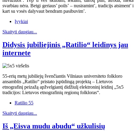
nuvažiuot’. Tėp ti ves skubam, lekiam, darbų piln, atroda, nieka
svarbiau nėra. Betgi geriaus’ poils’ – nusiramint’, tradicijs atsiment’ i
kart su vэsės dalyvaut bendram pasibuvim’.
Įvykiai
Skaityti daugiau...
Didysis jubiliejinis „Ratilio“ leidinys jau
internete
55-erių metų jubiliejų švenčiantis Vilniaus universiteto folkloro
ansamblis „Ratilio“ pristato įspūdingą projektą – Lietuvos
etnografinį peizažą apžvelgiantį didžiulį elektroninį leidinį „5x5
tradicijos: Lietuvos etnografinių regionų folkloras“.
Ratilio 55
Skaityti daugiau...
Iš „Eisva mudu abudu“ užkulisių