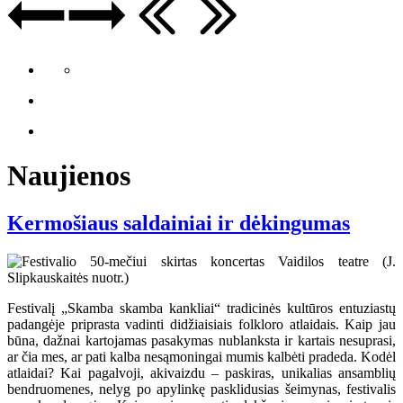
Naujienos
Kermošiaus saldainiai ir dėkingumas
Festivalį „Skamba skamba kankliai“ tradicinės kultūros entuziastų
padangėje priprasta vadinti didžiaisiais folkloro atlaidais. Kaip jau
būna, dažnai kartojamas pasakymas nublanksta ir kartais nesuprasi,
ar čia mes, ar pati kalba nesąmoningai mumis kalbėti pradeda. Kodėl
atlaidai? Kai pagalvoji, akivaizdu – paskiras, unikalias ansamblių
bendruomenes, nelyg po apylinkę pasklidusias šeimynas, festivalis