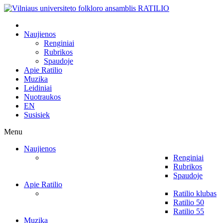
Naujienos
Renginiai
Rubrikos
Spaudoje
Apie Ratilio
Muzika
Leidiniai
Nuotraukos
EN
Susisiek
Menu
Naujienos
Renginiai
Rubrikos
Spaudoje
Apie Ratilio
Ratilio klubas
Ratilio 50
Ratilio 55
Muzika