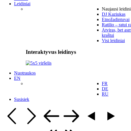
Leidiniai
Naujausi leidini
DJ Kaziukas
Etnožadintuvai
Ratilio – ratui r
Atviras, bet asm
kraštui
Visi leidiniai
Interaktyvus leidinys
Nuotraukos
EN
FR
DE
RU
Susisiek