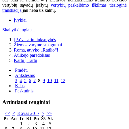
vertybių sąvadų įrašytų
vertybių paskelbimo iškilmas tiesioginė
transliacija
jau neba už kalnų.
Įvykiai
Skaityti daugiau...
(Pa)vasario linksmybės
Žiemos varymo smagumai
Roma, atvyko „Ratilio“!
Atlikėjo paradoksas
Kartu į Tartu
Pradėti
Ankstesnis
3
4
5
6
7
8
9
10
11
12
Kitas
Paskutinis
Artimiausi renginiai
<<
<
Kovas 2017
>
>>
Pr
An
Tr
Kt
Pn
Šš
Sk
1
2
3
4
5
6
7
8
9
10
11
12