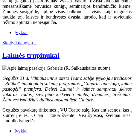
sienų (legalus) pasirodymas vyksta Vakarų dvasia dvelkiančiame
renesansiškame buvusios kunigų seminarijos bendrabučio kieme.
Žmonės susigrūdę, aplipę visus balkonus – visus kaip magnetas
traukia toji laisvės ir bendrystės dvasia, atrodo, kad ir sovietinio
režimo aplinkui nebesijaučia.
Įvykiai
Skaityti daugiau...
Laimės trupinukai
Gegužės 21 d. Vilniaus universiteto Teatro salėje įvyko jau trečiosios
„Ratilio“ mitologinių sakmių programos „Gandras ant stogo, laimė
pastogėj“ premjera. Deivei Laimai ir laimės sampratai skirtas
vakaras, rodos, suvirpino kiekvieno mintis, dvejones, troškimus.
Žiūrovės įspūdžiais dalijasi ansamblietė Gintarė.
Gegužės pavakarę rinkomės į VU Teatro salę. Kas ant scenos, kas į
žiūrovų eiles. O ten – tokia šventė! Visi šypsosi, švelniai ritasi
jaudulio bangelės.
Įvykiai