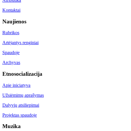
Atributika
Kontaktai
Naujienos
Rubrikos
Artėjantys renginiai
Spaudoje
Archyvas
Etnosocializacija
Apie iniciatyvą
Užsiėmimų aprašymas
Dalyvių atsiliepimai
Projektas spaudoje
Muzika