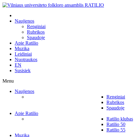
Naujienos
Renginiai
Rubrikos
Spaudoje
Apie Ratilio
Muzika
Leidiniai
Nuotraukos
EN
Susisiek
Menu
Naujienos
Renginiai
Rubrikos
Spaudoje
Apie Ratilio
Ratilio klubas
Ratilio 50
Ratilio 55
Muzika