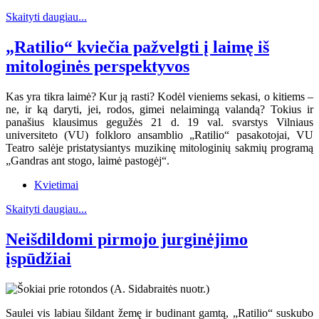
Skaityti daugiau...
„Ratilio“ kviečia pažvelgti į laimę iš
mitologinės perspektyvos
Kas yra tikra laimė? Kur ją rasti? Kodėl vieniems sekasi, o kitiems –
ne, ir ką daryti, jei, rodos, gimei nelaimingą valandą? Tokius ir
panašius klausimus gegužės 21 d. 19 val. svarstys Vilniaus
universiteto (VU) folkloro ansamblio „Ratilio“ pasakotojai, VU
Teatro salėje pristatysiantys muzikinę mitologinių sakmių programą
„Gandras ant stogo, laimė pastogėj“.
Kvietimai
Skaityti daugiau...
Neišdildomi pirmojo jurginėjimo
įspūdžiai
Saulei vis labiau šildant žemę ir budinant gamtą, „Ratilio“ suskubo