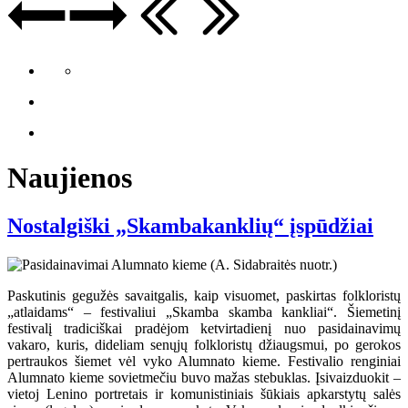
Naujienos
Nostalgiški „Skambakanklių“ įspūdžiai
Paskutinis gegužės savaitgalis, kaip visuomet, paskirtas folkloristų
„atlaidams“ – festivaliui „Skamba skamba kankliai“. Šiemetinį
festivalį tradiciškai pradėjom ketvirtadienį nuo pasidainavimų
vakaro, kuris, dideliam senųjų folkloristų džiaugsmui, po gerokos
pertraukos šiemet vėl vyko Alumnato kieme. Festivalio renginiai
Alumnato kieme sovietmečiu buvo mažas stebuklas. Įsivaizduokit –
vietoj Lenino portretais ir komunistiniais šūkiais apkarstytų salės