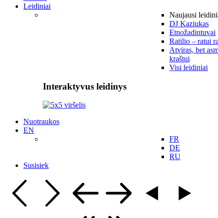
Leidiniai
Naujausi leidini
DJ Kaziukas
Etnožadintuvai
Ratilio – ratui r
Atviras, bet asm
kraštui
Visi leidiniai
Interaktyvus leidinys
Nuotraukos
EN
FR
DE
RU
Susisiek