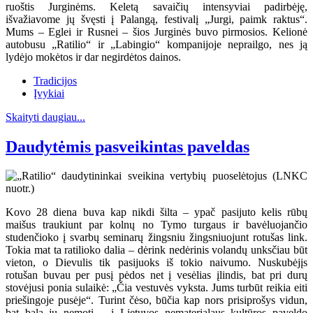
ruoštis Jurginėms. Keletą savaičių intensyviai padirbėję,
išvažiavome jų švęsti į Palangą, festivalį „Jurgi, paimk raktus“.
Mums – Eglei ir Rusnei – šios Jurginės buvo pirmosios. Kelionė
autobusu „Ratilio“ ir „Labingio“ kompanijoje neprailgo, nes ją
lydėjo mokėtos ir dar negirdėtos dainos.
Tradicijos
Įvykiai
Skaityti daugiau...
Daudytėmis pasveikintas paveldas
Kovo 28 diena buva kap nikdi šilta – ypač pasijuto kelis rūbų
maišus traukiunt par kolnų no Tymo turgaus ir bavėluojančio
studenčioko į svarbų seminarų žingsniu žingsniuojunt rotušas link.
Tokia mat ta ratilioko dalia – dėrink nedėrinis volandų unksčiau būt
vieton, o Dievulis tik pasijuoks iš tokio naivumo. Nuskubėjįs
rotušan buvau per pusį pėdos net į vesėlias įlindis, bat pri durų
stovėjusi ponia sulaikė: „Čia vestuvės vyksta. Jums turbūt reikia eiti
priešingoje pusėje“. Turint čėso, būčia kap nors prisiprošys vidun,
bat bala jų nemotį – į Lietuvos nematerialaus kultūros paveldo