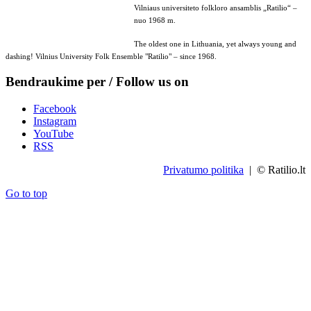
Vilniaus universiteto folkloro ansamblis „Ratilio“ –
nuo 1968 m.
The oldest one in Lithuania, yet always young and
dashing! Vilnius University Folk Ensemble "Ratilio" – since 1968.
Bendraukime per / Follow us on
Facebook
Instagram
YouTube
RSS
Privatumo politika
| © Ratilio.lt
Go to top