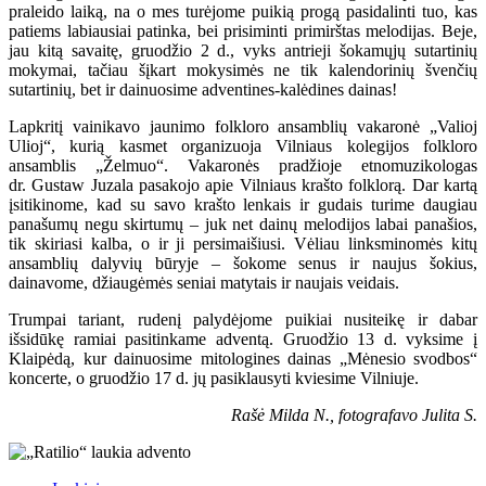
praleido laiką, na o mes turėjome puikią progą pasidalinti tuo, kas
patiems labiausiai patinka, bei prisiminti primirštas melodijas. Beje,
jau kitą savaitę, gruodžio 2 d., vyks antrieji šokamųjų sutartinių
mokymai, tačiau šįkart mokysimės ne tik kalendorinių švenčių
sutartinių, bet ir dainuosime adventines-kalėdines dainas!
Lapkritį vainikavo jaunimo folkloro ansamblių vakaronė „Valioj
Ulioj“, kurią kasmet organizuoja Vilniaus kolegijos folkloro
ansamblis „Želmuo“. Vakaronės pradžioje etnomuzikologas
dr. Gustaw Juzala pasakojo apie Vilniaus krašto folklorą. Dar kartą
įsitikinome, kad su savo krašto lenkais ir gudais turime daugiau
panašumų negu skirtumų – juk net dainų melodijos labai panašios,
tik skiriasi kalba, o ir ji persimaišiusi. Vėliau linksminomės kitų
ansamblių dalyvių būryje – šokome senus ir naujus šokius,
dainavome, džiaugėmės seniai matytais ir naujais veidais.
Trumpai tariant, rudenį palydėjome puikiai nusiteikę ir dabar
išsidūkę ramiai pasitinkame adventą. Gruodžio 13 d. vyksime į
Klaipėdą, kur dainuosime mitologines dainas „Mėnesio svodbos“
koncerte, o gruodžio 17 d. jų pasiklausyti kviesime Vilniuje.
Rašė Milda N., fotografavo Julita S.