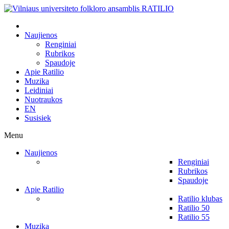
Naujienos
Renginiai
Rubrikos
Spaudoje
Apie Ratilio
Muzika
Leidiniai
Nuotraukos
EN
Susisiek
Menu
Naujienos
Renginiai
Rubrikos
Spaudoje
Apie Ratilio
Ratilio klubas
Ratilio 50
Ratilio 55
Muzika