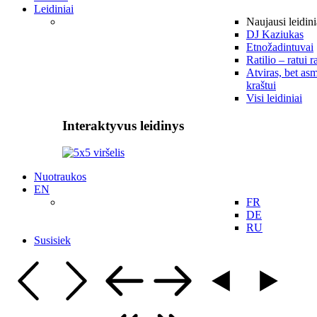
Leidiniai
Naujausi leidini
DJ Kaziukas
Etnožadintuvai
Ratilio – ratui r
Atviras, bet asm
kraštui
Visi leidiniai
Interaktyvus leidinys
Nuotraukos
EN
FR
DE
RU
Susisiek