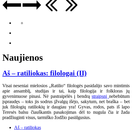
Naujienos
Aš – ratiliokas: filologai (II)
Visai neseniai mielosios „Ratilio“ filologės pasidalijo savo mintimis
apie ansamblį, studijas ir tai, kaip filologija ir folkloras jų
gyvenimuose pinasi. Nė pastraipėlės į bendrą
straipsnį
nebebūtum
įspraudęs – toks jis sodrus įžvalgų išėjo, sakytum, net braška – bet
juk filologių ratiliokių ir daugiau yra! Gyvas, rodos, pats iš lapo
Teresės balsu čiauškantis pasakojimas dėl to nugula čia ir žada
pradžiuginti visus, tarmiško žodžio pasiilgusius.
Aš – ratiliokas