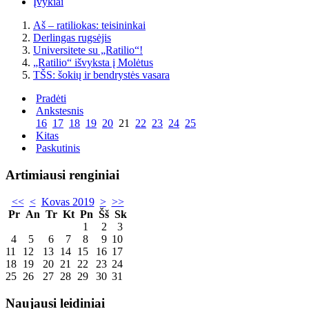
Įvykiai
Aš – ratiliokas: teisininkai
Derlingas rugsėjis
Universitete su „Ratilio“!
„Ratilio“ išvyksta į Molėtus
TŠS: šokių ir bendrystės vasara
Pradėti
Ankstesnis
16
17
18
19
20
21
22
23
24
25
Kitas
Paskutinis
Artimiausi renginiai
<<
<
Kovas 2019
>
>>
Pr
An
Tr
Kt
Pn
Šš
Sk
1
2
3
4
5
6
7
8
9
10
11
12
13
14
15
16
17
18
19
20
21
22
23
24
25
26
27
28
29
30
31
Naujausi leidiniai