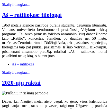
Skaityti daugiau...
Aš – ratiliokas: filologai
1968 metais scenoje pasirodė būrelis studentų, dauguma lituanistų,
Vilniaus universiteto bendruomenei pristačiusių Velykoms skirtą
programą. Tai buvo pirmasis folkloro ansamblio, kurį dabar žinome
kaip „Ratilio“, koncertas. Šiandien, po daugiau nei 50 metų,
maršrutas Centriniai rūmai–Didžioji Aula, arba paskaitos–repeticijos,
filologams taip pat puikiai pažįstamas. Ir šiuo velykiniu laikotarpiu,
prisimenant ansamblio pradžią, rubrikai „Aš – ratiliokas“ norisi
pakalbinti ne ką kitą, o būtent juos.
Aš – ratiliokas
Skaityti daugiau...
2020-ųjų raktai
Dabar, kai Naujieji metai atėjo pagal, ko gero, visus kalendorius
(argi naujas metų ratas ne pavasarį, taigi nuo Užgavėnių, pradeda