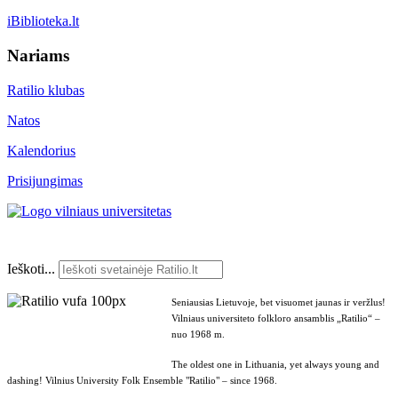
iBiblioteka.lt
Nariams
Ratilio klubas
Natos
Kalendorius
Prisijungimas
Ieškoti...
Seniausias Lietuvoje, bet visuomet jaunas ir veržlus!
Vilniaus universiteto folkloro ansamblis „Ratilio“ –
nuo 1968 m.
The oldest one in Lithuania, yet always young and
dashing! Vilnius University Folk Ensemble "Ratilio" – since 1968.