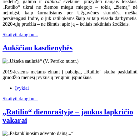
riedėti?), galima ir
ratilio.lt
svetainei pražydėti naujais tekstais.
„Ratilio“ tikrai ne žiemos miegu miegojo – tokią „žiemą“ nė
neįmigsi, kaip žurnalistams per Užgavėnes skundėsi meška
persirengusi Indrė, o juk ratiliokams šiaip ar taip visada darbymetis.
2020-ųjų pradžia – ne išimtis; apie ją – keliais raktiniais žodžiais.
Skaityti daugiau...
Aukščiau kasdienybės
2019-iesiems metams einant į pabaigą, „Ratilio“ skuba pasidalinti
gruodžio mėnesį įvykusių renginių įspūdžiais.
Įvykiai
Skaityti daugiau...
„Ratilio“ dienoraštyje – jaukūs lapkričio
vakarai