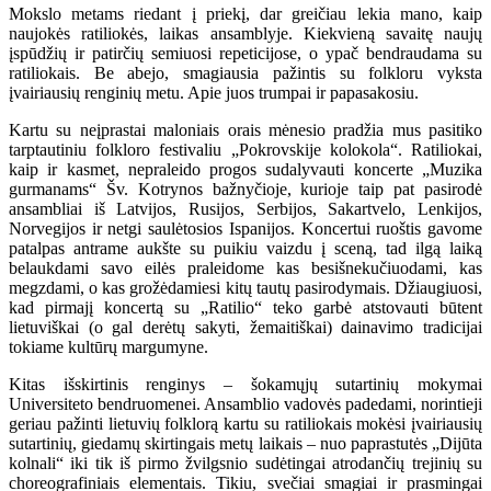
Mokslo metams riedant į priekį, dar greičiau lekia mano, kaip
naujokės ratiliokės, laikas ansamblyje. Kiekvieną savaitę naujų
įspūdžių ir patirčių semiuosi repeticijose, o ypač bendraudama su
ratiliokais. Be abejo, smagiausia pažintis su folkloru vyksta
įvairiausių renginių metu. Apie juos trumpai ir papasakosiu.
Kartu su neįprastai maloniais orais mėnesio pradžia mus pasitiko
tarptautiniu folkloro festivaliu „Pokrovskije kolokola“. Ratiliokai,
kaip ir kasmet, nepraleido progos sudalyvauti koncerte „Muzika
gurmanams“ Šv. Kotrynos bažnyčioje, kurioje taip pat pasirodė
ansambliai iš Latvijos, Rusijos, Serbijos, Sakartvelo, Lenkijos,
Norvegijos ir netgi saulėtosios Ispanijos. Koncertui ruoštis gavome
patalpas antrame aukšte su puikiu vaizdu į sceną, tad ilgą laiką
belaukdami savo eilės praleidome kas besišnekučiuodami, kas
megzdami, o kas grožėdamiesi kitų tautų pasirodymais. Džiaugiuosi,
kad pirmajį koncertą su „Ratilio“ teko garbė atstovauti būtent
lietuviškai (o gal derėtų sakyti, žemaitiškai) dainavimo tradicijai
tokiame kultūrų margumyne.
Kitas išskirtinis renginys – šokamųjų sutartinių mokymai
Universiteto bendruomenei. Ansamblio vadovės padedami, norintieji
geriau pažinti lietuvių folklorą kartu su ratiliokais mokėsi įvairiausių
sutartinių, giedamų skirtingais metų laikais – nuo paprastutės „Dijūta
kolnali“ iki tik iš pirmo žvilgsnio sudėtingai atrodančių trejinių su
choreografiniais elementais. Tikiu, svečiai smagiai ir prasmingai