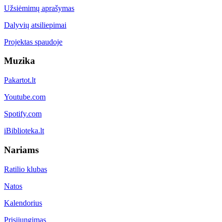
Užsiėmimų aprašymas
Dalyvių atsiliepimai
Projektas spaudoje
Muzika
Pakartot.lt
Youtube.com
Spotify.com
iBiblioteka.lt
Nariams
Ratilio klubas
Natos
Kalendorius
Prisijungimas