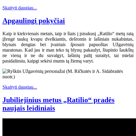
Skaityti daugiau...
Apgaulingi pokyčiai
Kaip ir kiekvienais metais, taip ir šiais į įsisukusį „Ratilio“ metų ratą
įžengė taukų kvapu dvelkiantis, dešromis ir lašiniais nukabintas,
blynais dengtas bei įvairiais
šposais
papuoštas Užgavėnių
maratonas. Kad jau ir man teko tų blynų pakaulyt, šiupinio šaukštų
ne vieną ir ne du suvalgyt, lašinių paltį suraityt, tai mielai
pasidalinsiu, kaipgi sekėsi mums tą žiemą varyt.
Skaityti daugiau...
Jubiliejinius metus „Ratilio“ pradės
naujais leidiniais