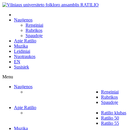
Naujienos
Renginiai
Rubrikos
Spaudoje
Apie Ratilio
Muzika
Leidiniai
Nuotraukos
EN
Susisiek
Menu
Naujienos
Renginiai
Rubrikos
Spaudoje
Apie Ratilio
Ratilio klubas
Ratilio 50
Ratilio 55
Muzika