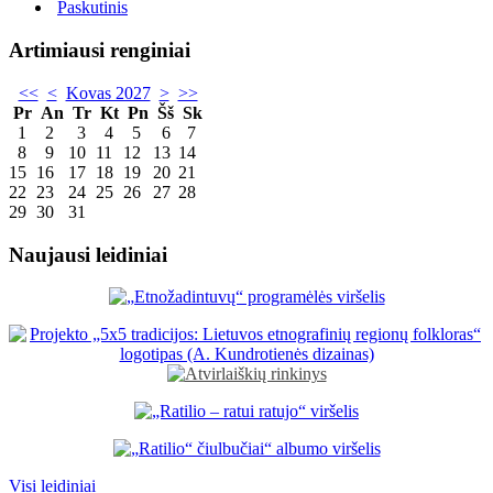
Paskutinis
Artimiausi renginiai
<<
<
Kovas 2027
>
>>
Pr
An
Tr
Kt
Pn
Šš
Sk
1
2
3
4
5
6
7
8
9
10
11
12
13
14
15
16
17
18
19
20
21
22
23
24
25
26
27
28
29
30
31
Naujausi leidiniai
Visi leidiniai