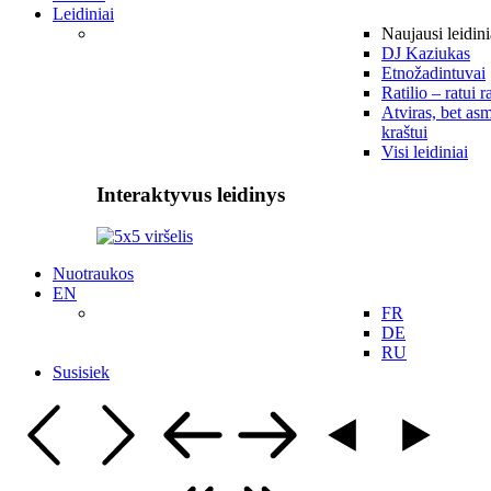
Leidiniai
Naujausi leidini
DJ Kaziukas
Etnožadintuvai
Ratilio – ratui r
Atviras, bet asm
kraštui
Visi leidiniai
Interaktyvus leidinys
Nuotraukos
EN
FR
DE
RU
Susisiek