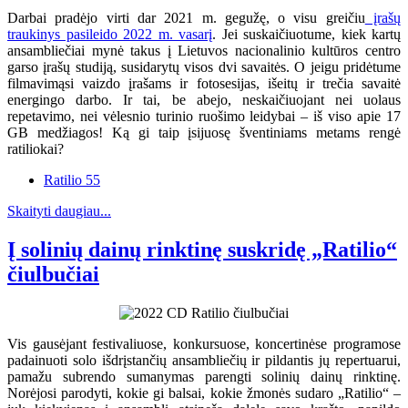
Darbai pradėjo virti dar 2021 m. gegužę, o visu greičiu
įrašų
traukinys pasileido 2022 m. vasarį
. Jei suskaičiuotume, kiek kartų
ansambliečiai mynė takus į Lietuvos nacionalinio kultūros centro
garso įrašų studiją, susidarytų visos dvi savaitės. O jeigu pridėtume
filmavimąsi vaizdo įrašams ir fotosesijas, išeitų ir trečia savaitė
energingo darbo. Ir tai, be abejo, neskaičiuojant nei uolaus
repetavimo, nei vėlesnio turinio ruošimo leidybai – iš viso apie 17
GB medžiagos! Ką gi taip įsijuosę šventiniams metams rengė
ratiliokai?
Ratilio 55
Skaityti daugiau...
Į solinių dainų rinktinę suskridę „Ratilio“
čiulbučiai
Vis gausėjant festivaliuose, konkursuose, koncertinėse programose
padainuoti solo išdrįstančių ansambliečių ir pildantis jų repertuarui,
pamažu subrendo sumanymas parengti solinių dainų rinktinę.
Norėjosi parodyti, kokie gi balsai, kokie žmonės sudaro „Ratilio“ –