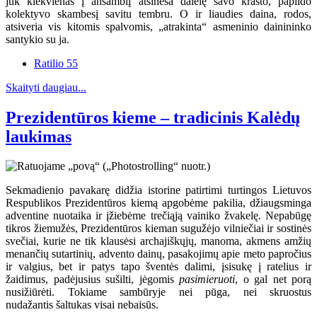
juk kiekvienas į ansamblį atsineša dalelę savo krašto, papildo
kolektyvo skambesį savitu tembru. O ir liaudies daina, rodos,
atsiveria vis kitomis spalvomis, „atrakinta“ asmeninio dainininko
santykio su ja.
Ratilio 55
Skaityti daugiau...
Prezidentūros kieme – tradicinis Kalėdų
laukimas
Sekmadienio pavakarę didžia istorine patirtimi turtingos Lietuvos
Respublikos Prezidentūros kiemą apgobėme pakilia, džiaugsminga
adventine nuotaika ir įžiebėme trečiąją vainiko žvakelę. Nepabūgę
tikros žiemužės, Prezidentūros kieman sugužėjo vilniečiai ir sostinės
svečiai, kurie ne tik klausėsi archajiškųjų, manoma, akmens amžių
menančių sutartinių, advento dainų, pasakojimų apie meto papročius
ir valgius, bet ir patys tapo šventės dalimi, įsisukę į ratelius ir
žaidimus, padėjusius sušilti, jėgomis
pasimieruoti
, o gal net porą
nusižiūrėti. Tokiame sambūryje nei pūga, nei skruostus
nudažantis šaltukas visai nebaisūs.