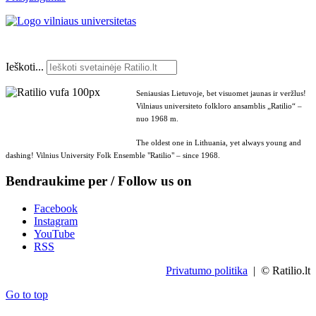
Ieškoti...
Seniausias Lietuvoje, bet visuomet jaunas ir veržlus!
Vilniaus universiteto folkloro ansamblis „Ratilio“ –
nuo 1968 m.
The oldest one in Lithuania, yet always young and
dashing! Vilnius University Folk Ensemble "Ratilio" – since 1968.
Bendraukime per / Follow us on
Facebook
Instagram
YouTube
RSS
Privatumo politika
| © Ratilio.lt
Go to top