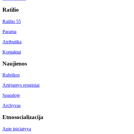
Ratilio
Ratilio 55
Parama
Atributika
Kontaktai
Naujienos
Rubrikos
Artėjantys renginiai
Spaudoje
Archyvas
Etnosocializacija
Apie iniciatyvą