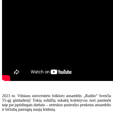
2023 m. Vilniaus universiteto folkloro ansamblis „Ratilio“ švenčia
55-ąjį gimtadienį! Tokią solidžią sukaktį kolektyvas nori paminėti
taip pat įspūdingais darbais – netrukus pasirodys penketas ansamblio
ir bičiulių parengtų naujų leidinių.