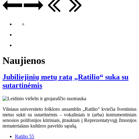
Naujienos
Jubiliejinių metų ratą „Ratilio“ suka su
sutartinėmis
Vilniaus universiteto folkloro ansamblis „Ratilio“ kviečia šventinius
metus sukti su sutartinėmis – vokaliniais ir (arba) instrumentiniais
senosios polifonijos kūriniais, įtrauktais į Reprezentatyvųjį žmonijos
nematerialaus kultūros paveldo sąrašą.
Ratilio 55