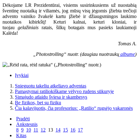
Dėkojame LR Prezidentūrai, visiems susirinkusiems už nuostabią
šventinę nuotaiką ir viliamės, jog mūsų visų jėgomis įžiebta trečioji
advento vainiko žvakelė kartu įžiebė ir džiaugsmingos laukimo
nuotaikos kibirkštį! Keturi kalnai, keturi kloniai, ir
tuojau
gelažiniais
ratais, šilkų botagais mus pasieks laukiamoji
Kalėda!
Tomas A.
„Photostrolling“ nuotr. (daugiau nuotraukų
albume
)
Įvykiai
Snieguotu takeliu atkeliavo adventas
Pamąstymai ratiliokiškame vėlyvo rudens sūkuryje
Simajudo atlaidų šviesa ir skambesys
Be fizikos, bet su fiziku
Čia kalavijuotis, čia profesorius: „Ratilio“ rugsėjo vakaronės
Pradėti
Ankstesnis
8
9
10
11
12
13
14
15
16
17
Kitas