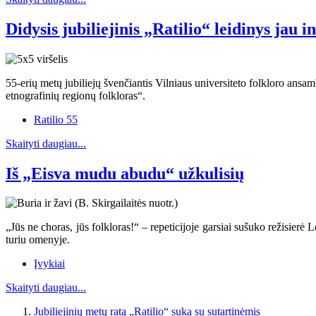
Didysis jubiliejinis „Ratilio“ leidinys jau i
55-erių metų jubiliejų švenčiantis Vilniaus universiteto folkloro ansamb
etnografinių regionų folkloras“.
Ratilio 55
Skaityti daugiau...
Iš „Eisva mudu abudu“ užkulisių
„Jūs ne choras, jūs folkloras!“ – repeticijoje garsiai sušuko režisierė 
turiu omenyje.
Įvykiai
Skaityti daugiau...
Jubiliejinių metų ratą „Ratilio“ suka su sutartinėmis