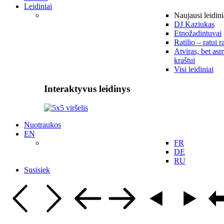
Leidiniai
Naujausi leidini
DJ Kaziukas
Etnožadintuvai
Ratilio – ratui r
Atviras, bet asm
kraštui
Visi leidiniai
Interaktyvus leidinys
Nuotraukos
EN
FR
DE
RU
Susisiek