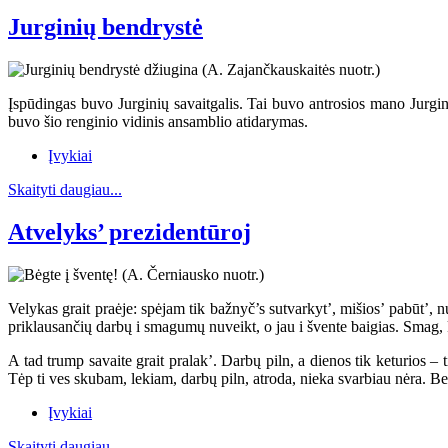
Jurginių bendrystė
Įspūdingas buvo Jurginių savaitgalis. Tai buvo antrosios mano Jurginė
buvo šio renginio vidinis ansamblio atidarymas.
Įvykiai
Skaityti daugiau...
Atvelyks’ prezidentūroj
Velykas grait praėje: spėjam tik bažnyč’s sutvarkyt’, mišios’ pabūt’,
priklausančių darbų i smagumų nuveikt, o jau i švente baigias. Smag, ka
A tad trump savaite grait pralak’. Darbų piln, a dienos tik keturios – t
Tėp ti ves skubam, lekiam, darbų piln, atroda, nieka svarbiau nėra. Bet
Įvykiai
Skaityti daugiau...