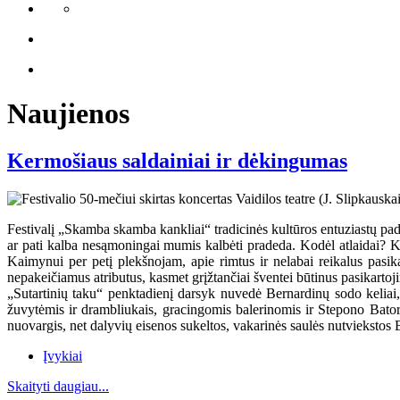
Naujienos
Kermošiaus saldainiai ir dėkingumas
Festivalį „Skamba skamba kankliai“ tradicinės kultūros entuziastų pada
ar pati kalba nesąmoningai mumis kalbėti pradeda. Kodėl atlaidai? K
Kaimynui per petį plekšnojam, apie rimtus ir nelabai reikalus pas
nepakeičiamus atributus, kasmet grįžtančiai šventei būtinus pasikartoj
„Sutartinių taku“ penktadienį darsyk nuvedė Bernardinų sodo keliai,
žuvytėmis ir drambliukais, gracingomis balerinomis ir Stepono Bator
nuovargis, net dalyvių eisenos sukeltos, vakarinės saulės nutviekstos
Įvykiai
Skaityti daugiau...