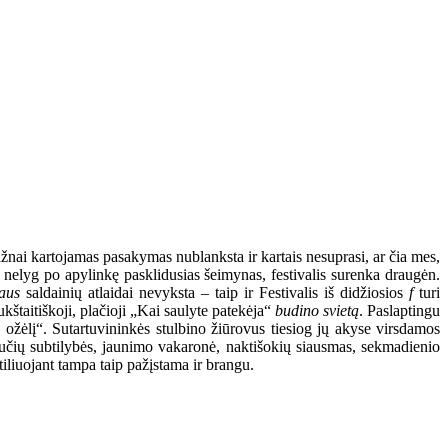
ažnai kartojamas pasakymas nublanksta ir kartais nesuprasi, ar čia mes,
nelyg po apylinkę pasklidusias šeimynas, festivalis surenka draugėn.
aus
saldainių atlaidai nevyksta – taip ir Festivalis iš didžiosios
f
turi
štaitiškoji, plačioji „Kai saulyte patekėja“
budino svietą
. Paslaptingu
ožėlį“. Sutartuvininkės stulbino žiūrovus tiesiog jų akyse virsdamos
bučių subtilybės, jaunimo vakaronė, naktišokių siausmas, sekmadienio
tiliuojant tampa taip pažįstama ir brangu.