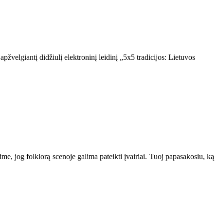
pžvelgiantį didžiulį elektroninį leidinį „5x5 tradicijos: Lietuvos
kime, jog folklorą scenoje galima pateikti įvairiai. Tuoj papasakosiu, ką