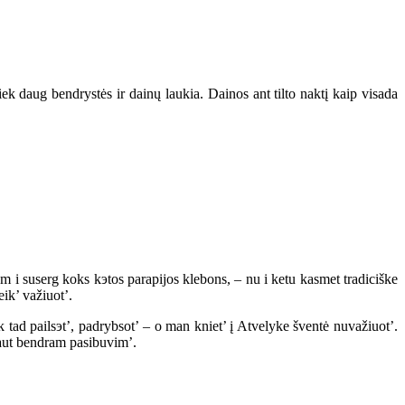
ek daug bendrystės ir dainų laukia. Dainos ant tilto naktį kaip visada
m i suserg koks kэtos parapijos klebons, – nu i ketu kasmet tradiciške
ik’ važiuot’.
eik tad pailsэt’, padrybsot’ – o man kniet’ į Atvelyke šventė nuvažiuot’.
yvaut bendram pasibuvim’.