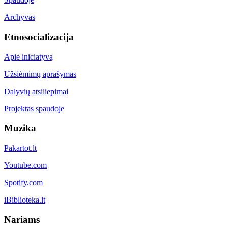
Archyvas
Etnosocializacija
Apie iniciatyvą
Užsiėmimų aprašymas
Dalyvių atsiliepimai
Projektas spaudoje
Muzika
Pakartot.lt
Youtube.com
Spotify.com
iBiblioteka.lt
Nariams