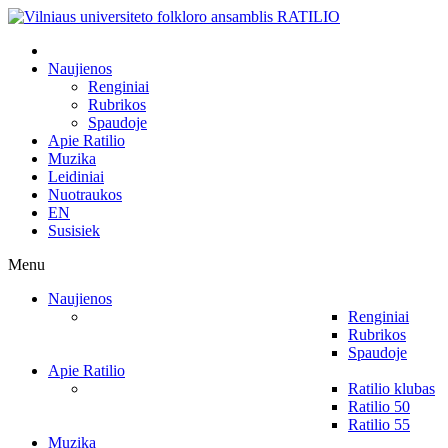
Naujienos
Renginiai
Rubrikos
Spaudoje
Apie Ratilio
Muzika
Leidiniai
Nuotraukos
EN
Susisiek
Menu
Naujienos
Renginiai
Rubrikos
Spaudoje
Apie Ratilio
Ratilio klubas
Ratilio 50
Ratilio 55
Muzika