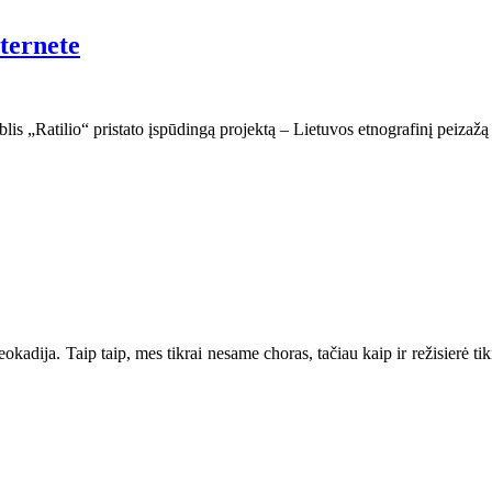
nternete
lis „Ratilio“ pristato įspūdingą projektą – Lietuvos etnografinį peizažą a
Leokadija. Taip taip, mes tikrai nesame choras, tačiau kaip ir režisierė ti