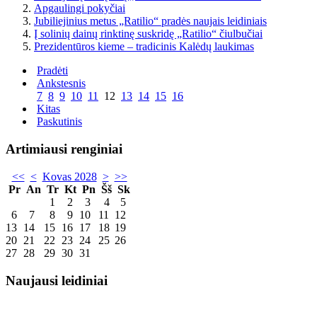
Apgaulingi pokyčiai
Jubiliejinius metus „Ratilio“ pradės naujais leidiniais
Į solinių dainų rinktinę suskridę „Ratilio“ čiulbučiai
Prezidentūros kieme – tradicinis Kalėdų laukimas
Pradėti
Ankstesnis
7
8
9
10
11
12
13
14
15
16
Kitas
Paskutinis
Artimiausi renginiai
<<
<
Kovas 2028
>
>>
Pr
An
Tr
Kt
Pn
Šš
Sk
1
2
3
4
5
6
7
8
9
10
11
12
13
14
15
16
17
18
19
20
21
22
23
24
25
26
27
28
29
30
31
Naujausi leidiniai