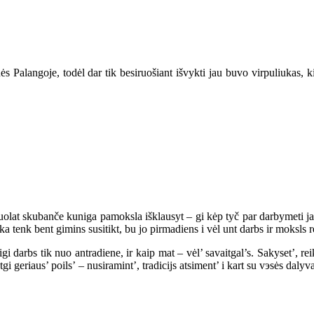
s Palangoje, todėl dar tik besiruošiant išvykti jau buvo virpuliukas, ki
 nuolat skubanče kuniga pamoksla išklausyt – gi kėp tyč par darbymeti ja
 tenk bent gimins susitikt, bu jo pirmadiens i vėl unt darbs ir moksls re
igi darbs tik nuo antradiene, ir kaip mat – vėl’ savaitgal’s. Sakyset’, r
gi geriaus’ poils’ – nusiramint’, tradicijs atsiment’ i kart su vэsės dal