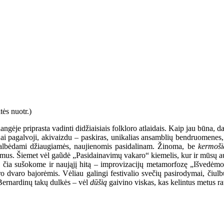
ngėje priprasta vadinti didžiaisiais folkloro atlaidais. Kaip jau būna, d
ai pagalvoji, akivaizdu – paskiras, unikalias ansamblių bendruomenes, 
ikalbėdami džiaugiamės, naujienomis pasidalinam. Žinoma, be
kermoši
imus. Šiemet vėl gaũdė „Pasidainavimų vakaro“ kiemelis, kur ir mūsų auk
 čia sušokome ir naująjį hitą – improvizacijų metamorfozę „Išvedėmo 
o dvaro bajorėmis. Vėliau galingi festivalio svečių pasirodymai, čiul
 Bernardinų takų dulkės – vėl
dūšią
gaivino viskas, kas kelintus metus ra