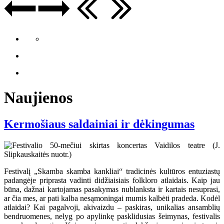
Naujienos
Kermošiaus saldainiai ir dėkingumas
Festivalį „Skamba skamba kankliai“ tradicinės kultūros entuziastų
padangėje priprasta vadinti didžiaisiais folkloro atlaidais. Kaip jau
būna, dažnai kartojamas pasakymas nublanksta ir kartais nesuprasi,
ar čia mes, ar pati kalba nesąmoningai mumis kalbėti pradeda. Kodėl
atlaidai? Kai pagalvoji, akivaizdu – paskiras, unikalias ansamblių
bendruomenes, nelyg po apylinkę pasklidusias šeimynas, festivalis