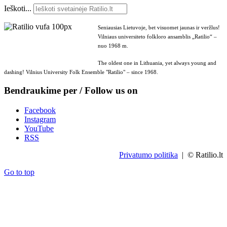
Ieškoti...
Seniausias Lietuvoje, bet visuomet jaunas ir veržlus!
Vilniaus universiteto folkloro ansamblis „Ratilio“ –
nuo 1968 m.
The oldest one in Lithuania, yet always young and
dashing! Vilnius University Folk Ensemble "Ratilio" – since 1968.
Bendraukime per / Follow us on
Facebook
Instagram
YouTube
RSS
Privatumo politika
| © Ratilio.lt
Go to top