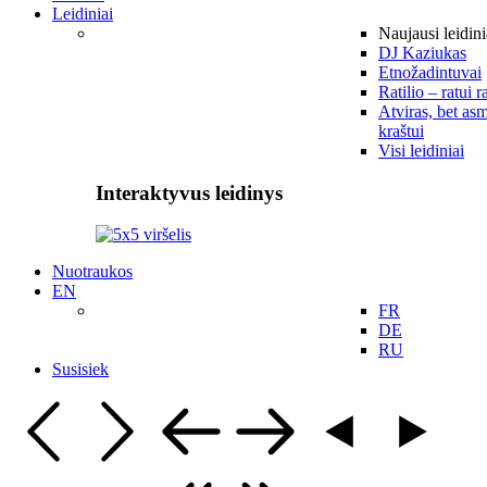
Leidiniai
Naujausi leidini
DJ Kaziukas
Etnožadintuvai
Ratilio – ratui r
Atviras, bet asm
kraštui
Visi leidiniai
Interaktyvus leidinys
Nuotraukos
EN
FR
DE
RU
Susisiek