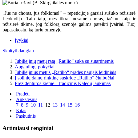
„Jūs ne choras, jūs folkloras!“ – repeticijoje garsiai sušuko režisierė
Leokadija. Taip taip, mes tikrai nesame choras, tačiau kaip ir
režisierė tikime, jog folklorą scenoje galima pateikti įvairiai. Tuoj
papasakosiu, ką turiu omenyje.
Įvykiai
Skaityti daugiau...
Jubiliejinių metų ratą „Ratilio“ suka su sutartinėmis
Apgaulingi pokyčiai
Jubiliejinius metus „Ratilio“ pradės naujais leidiniais
Į solinių dainų rinktinę suskridę „Ratilio“ čiulbučiai
Prezidentūros kieme – tradicinis Kalėdų laukimas
Pradėti
Ankstesnis
7
8
9
10
11
12
13
14
15
16
Kitas
Paskutinis
Artimiausi renginiai