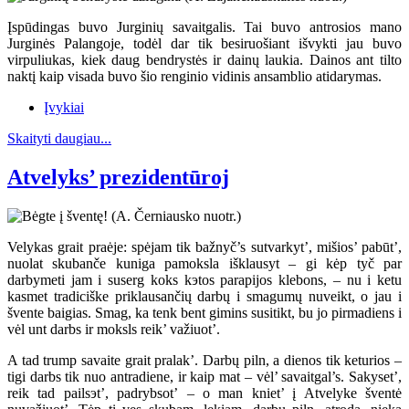
Įspūdingas buvo Jurginių savaitgalis. Tai buvo antrosios mano
Jurginės Palangoje, todėl dar tik besiruošiant išvykti jau buvo
virpuliukas, kiek daug bendrystės ir dainų laukia. Dainos ant tilto
naktį kaip visada buvo šio renginio vidinis ansamblio atidarymas.
Įvykiai
Skaityti daugiau...
Atvelyks’ prezidentūroj
Velykas grait praėje: spėjam tik bažnyč’s sutvarkyt’, mišios’ pabūt’,
nuolat skubanče kuniga pamoksla išklausyt – gi kėp tyč par
darbymeti jam i suserg koks kэtos parapijos klebons, – nu i ketu
kasmet tradiciške priklausančių darbų i smagumų nuveikt, o jau i
švente baigias. Smag, ka tenk bent gimins susitikt, bu jo pirmadiens i
vėl unt darbs ir moksls reik’ važiuot’.
A tad trump savaite grait pralak’. Darbų piln, a dienos tik keturios –
tigi darbs tik nuo antradiene, ir kaip mat – vėl’ savaitgal’s. Sakyset’,
reik tad pailsэt’, padrybsot’ – o man kniet’ į Atvelyke šventė