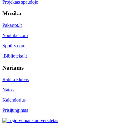
Projektas spaudoje
Muzika
Pakartot.lt
Youtube.com
Spotify.com
iBiblioteka.lt
Nariams
Ratilio klubas
Natos
Kalendorius
Prisijungimas