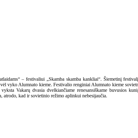
 „atlaidams“ – festivaliui „Skamba skamba kankliai“. Šiemetinį festival
 vėl vyko Alumnato kieme. Festivalio renginiai Alumnato kieme sovietme
mas vyksta Vakarų dvasia dvelkiančiame renesansiškame buvusios kun
, atrodo, kad ir sovietinio režimo aplinkui nebesijaučia.