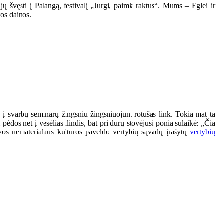
jų švęsti į Palangą, festivalį „Jurgi, paimk raktus“. Mums – Eglei ir
tos dainos.
į svarbų seminarų žingsniu žingsniuojunt rotušas link. Tokia mat ta
ėdos net į vesėlias įlindis, bat pri durų stovėjusi ponia sulaikė: „Čia
tuvos nematerialaus kultūros paveldo vertybių sąvadų įrašytų
vertybių