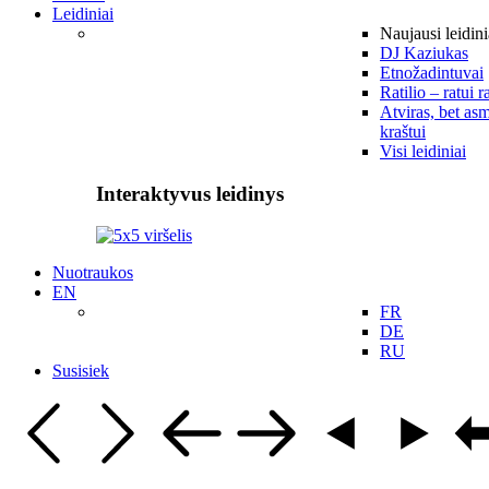
Leidiniai
Naujausi leidini
DJ Kaziukas
Etnožadintuvai
Ratilio – ratui r
Atviras, bet asm
kraštui
Visi leidiniai
Interaktyvus leidinys
Nuotraukos
EN
FR
DE
RU
Susisiek