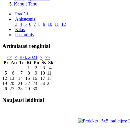
Kartu į Tartu
Pradėti
Ankstesnis
3
4
5
6
7
8
9
10
11
12
Kitas
Paskutinis
Artimiausi renginiai
<<
<
Bal. 2021
>
>>
Pr
An
Tr
Kt
Pn
Šš
Sk
1
2
3
4
5
6
7
8
9
10
11
12
13
14
15
16
17
18
19
20
21
22
23
24
25
26
27
28
29
30
Naujausi leidiniai