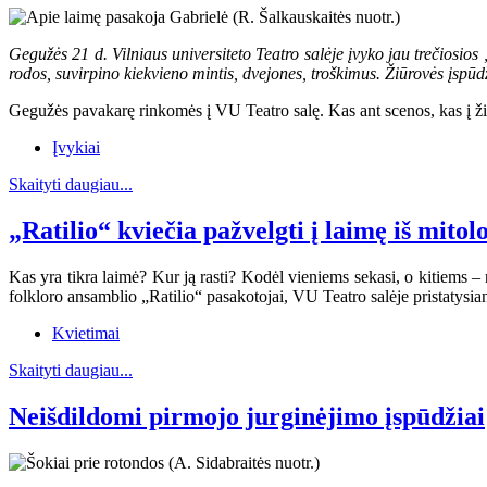
Gegužės 21 d. Vilniaus universiteto Teatro salėje įvyko jau trečiosi
rodos, suvirpino kiekvieno mintis, dvejones, troškimus. Žiūrovės įspūd
Gegužės pavakarę rinkomės į VU Teatro salę. Kas ant scenos, kas į žiūro
Įvykiai
Skaityti daugiau...
„Ratilio“ kviečia pažvelgti į laimę iš mito
Kas yra tikra laimė? Kur ją rasti? Kodėl vieniems sekasi, o kitiems – 
folkloro ansamblio „Ratilio“ pasakotojai, VU Teatro salėje pristatys
Kvietimai
Skaityti daugiau...
Neišdildomi pirmojo jurginėjimo įspūdžiai