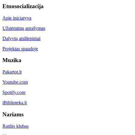
Etnosocializacija
Apie iniciatyvą
Užsiėmimų aprašymas
Dalyvių atsiliepimai
Projektas spaudoje
Muzika
Pakartot.lt
Youtube.com
Spotify.com
iBiblioteka.lt
Nariams
Ratilio klubas