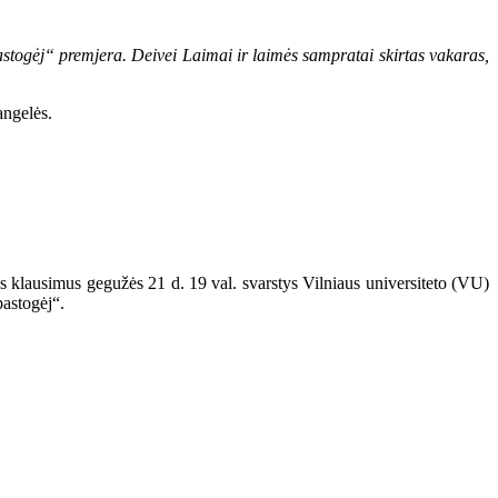
astogėj“ premjera. Deivei Laimai ir laimės sampratai skirtas vakaras,
angelės.
ius klausimus gegužės 21 d. 19 val. svarstys Vilniaus universiteto (VU)
pastogėj“.