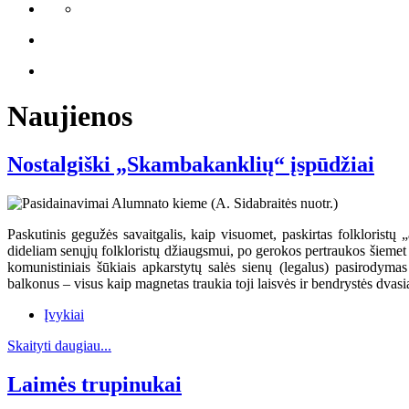
Naujienos
Nostalgiški „Skambakanklių“ įspūdžiai
Paskutinis gegužės savaitgalis, kaip visuomet, paskirtas folkloristų
dideliam senųjų folkloristų džiaugsmui, po gerokos pertraukos šiemet
komunistiniais šūkiais apkarstytų salės sienų (legalus) pasirody
balkonus – visus kaip magnetas traukia toji laisvės ir bendrystės dvasia
Įvykiai
Skaityti daugiau...
Laimės trupinukai