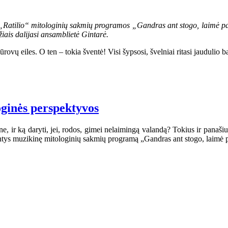
os „Ratilio“ mitologinių sakmių programos „Gandras ant stogo, laimė p
žiais dalijasi ansamblietė Gintarė.
vų eiles. O ten – tokia šventė! Visi šypsosi, švelniai ritasi jaudulio b
loginės perspektyvos
ne, ir ką daryti, jei, rodos, gimei nelaimingą valandą? Tokius ir panaš
iantys muzikinę mitologinių sakmių programą „Gandras ant stogo, laimė 