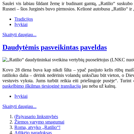
Saulei vis labiau šildant žemę ir budinant gamtą, „Ratilio“ suskubo 
Rusnei – šios Jurginės buvo pirmosios. Kelionė autobusu „Ratilio“ ir 
Tradicijos
Įvykiai
Skaityti daugiau...
Daudytėmis pasveikintas paveldas
Kovo 28 diena buva kap nikdi šilta – ypač pasijuto kelis rūbų maiš
ratilioko dalia – dėrink nedėrinis volandų unksčiau būt vieton, o Diev
vestuvės vyksta. Jums turbūt reikia eiti priešingoje pusėje“. Turin
paskelbimo iškilmas tiesioginė transliacija
jau neba už kalnų.
Įvykiai
Skaityti daugiau...
(Pa)vasario linksmybės
Žiemos varymo smagumai
Roma, atvyko „Ratilio“!
Atlikėjo paradoksas