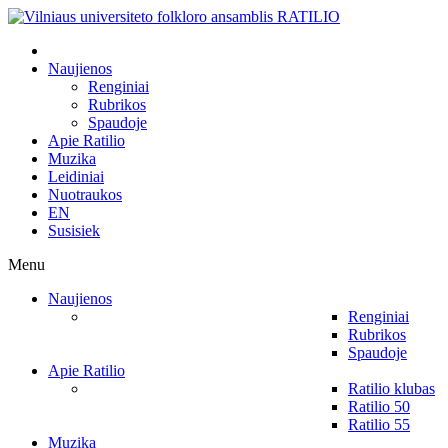
Naujienos
Renginiai
Rubrikos
Spaudoje
Apie Ratilio
Muzika
Leidiniai
Nuotraukos
EN
Susisiek
Menu
Naujienos
Renginiai
Rubrikos
Spaudoje
Apie Ratilio
Ratilio klubas
Ratilio 50
Ratilio 55
Muzika