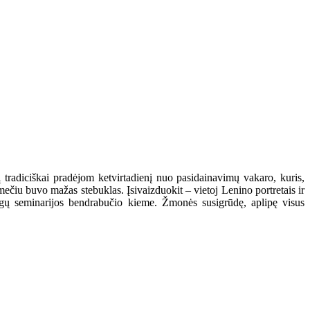
į tradiciškai pradėjom ketvirtadienį nuo pasidainavimų vakaro, kuris,
čiu buvo mažas stebuklas. Įsivaizduokit – vietoj Lenino portretais ir
igų seminarijos bendrabučio kieme. Žmonės susigrūdę, aplipę visus