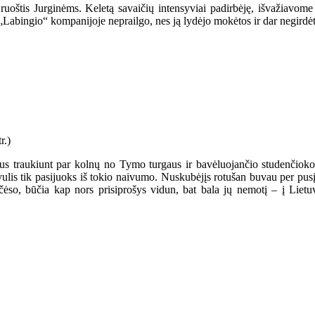
ruoštis Jurginėms. Keletą savaičių intensyviai padirbėję, išvažiavome 
„Labingio“ kompanijoje neprailgo, nes ją lydėjo mokėtos ir dar negirdė
us traukiunt par kolnų no Tymo turgaus ir bavėluojančio studenčioko 
ulis tik pasijuoks iš tokio naivumo. Nuskubėjįs rotušan buvau per pusį p
t čėso, būčia kap nors prisiprošys vidun, bat bala jų nemotį – į Lie