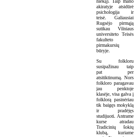
nieką). Taip mano
akiratyje atsidūrė
psichologija ir
teisė. Galiausiai
Rugsėjo pirmąją
sutikau Vilniaus
universiteto Teisės
fakulteto
pirmakursių
būryje.
Su folkloru
susipažinau taip
pat per
atsitiktinumą. Nors
folkloro paragavau
jau penktoje
klasėje, visa galva į
folklorą pasinėriau
tik baigęs mokyklą
ir pradėjęs
studijuoti. Antrame
kurse atradau
Tradicinių šokių
klubą, kuriame