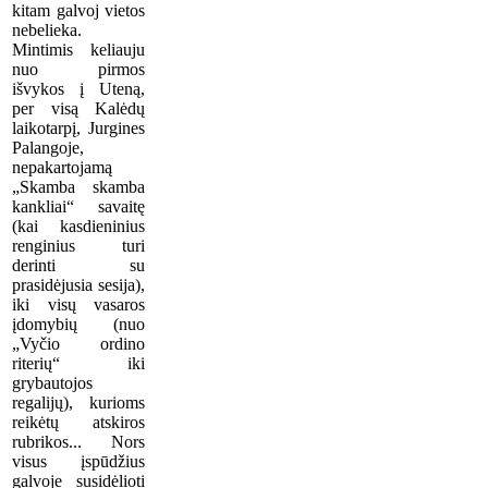
kitam galvoj vietos
nebelieka.
Mintimis keliauju
nuo pirmos
išvykos į Uteną,
per visą Kalėdų
laikotarpį, Jurgines
Palangoje,
nepakartojamą
„Skamba skamba
kankliai“ savaitę
(kai kasdieninius
renginius turi
derinti su
prasidėjusia sesija),
iki visų vasaros
įdomybių (nuo
„Vyčio ordino
riterių“ iki
grybautojos
regalijų), kurioms
reikėtų atskiros
rubrikos... Nors
visus įspūdžius
galvoje susidėlioti