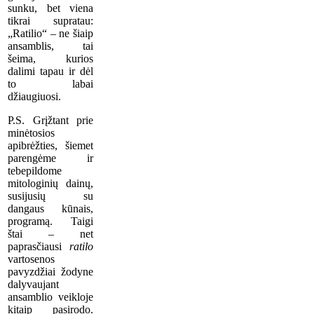
sunku, bet viena
tikrai supratau:
„Ratilio“ – ne šiaip
ansamblis, tai
šeima, kurios
dalimi tapau ir dėl
to labai
džiaugiuosi.
P.S. Grįžtant prie
minėtosios
apibrėžties, šiemet
parengėme ir
tebepildome
mitologinių dainų,
susijusių su
dangaus kūnais,
programą. Taigi
štai – net
paprasčiausi
ratilo
vartosenos
pavyzdžiai žodyne
dalyvaujant
ansamblio veikloje
kitaip pasirodo.