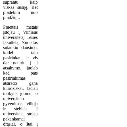
suprantu, kaip
viskas susiję. Bet
pradėkim nuo
pradžių...
Praeitais metais
įstojau į Vilniaus
universitetą, Teisės
fakultetą. Nuolatos
sulaukiu klausimo,
kodėl taip
pasirinkau, ir vis
dar neturiu į jį
atsakymo, juolab
kad pats
pasirinkimas
atsirado gana
kurioziškai. Tačiau
mokytis įdomu, o
universiteto
gyvenimas vilioja
ir stebina. Į
universitetą stojau
pakankamai
drąsiai, o štai į