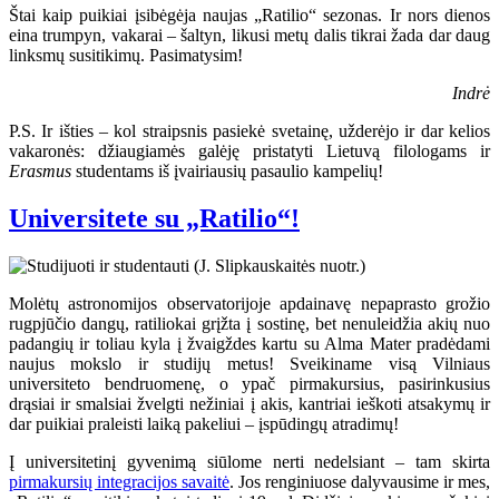
Štai kaip puikiai įsibėgėja naujas „Ratilio“ sezonas. Ir nors dienos
eina trumpyn, vakarai – šaltyn, likusi metų dalis tikrai žada dar daug
linksmų susitikimų. Pasimatysim!
Indrė
P.S. Ir išties – kol straipsnis pasiekė svetainę, užderėjo ir dar kelios
vakaronės: džiaugiamės galėję pristatyti Lietuvą filologams ir
Erasmus
studentams iš įvairiausių pasaulio kampelių!
Universitete su „Ratilio“!
Molėtų astronomijos observatorijoje apdainavę nepaprasto grožio
rugpjūčio dangų, ratiliokai grįžta į sostinę, bet nenuleidžia akių nuo
padangių ir toliau kyla į žvaigždes kartu su Alma Mater pradėdami
naujus mokslo ir studijų metus! Sveikiname visą Vilniaus
universiteto bendruomenę, o ypač pirmakursius, pasirinkusius
drąsiai ir smalsiai žvelgti nežiniai į akis, kantriai ieškoti atsakymų ir
dar puikiai praleisti laiką pakeliui – įspūdingų atradimų!
Į universitetinį gyvenimą siūlome nerti nedelsiant – tam skirta
pirmakursių integracijos savaitė
. Jos renginiuose dalyvausime ir mes,