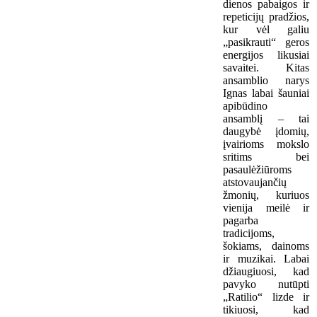
dienos pabaigos ir
repeticijų pradžios,
kur vėl galiu
„pasikrauti“ geros
energijos likusiai
savaitei. Kitas
ansamblio narys
Ignas labai šauniai
apibūdino
ansamblį – tai
daugybė įdomių,
įvairioms mokslo
sritims bei
pasaulėžiūroms
atstovaujančių
žmonių, kuriuos
vienija meilė ir
pagarba
tradicijoms,
šokiams, dainoms
ir muzikai. Labai
džiaugiuosi, kad
pavyko nutūpti
„Ratilio“ lizde ir
tikiuosi, kad