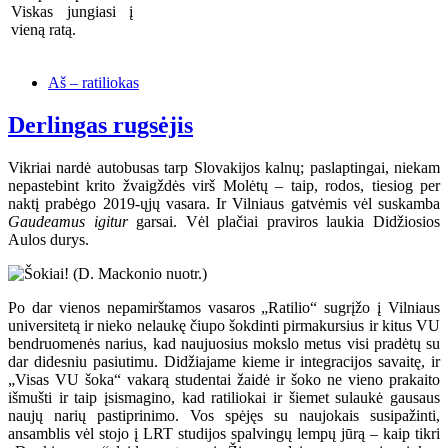
Viskas jungiasi į
vieną ratą.
Aš – ratiliokas
Derlingas rugsėjis
Vikriai nardė autobusas tarp Slovakijos kalnų; paslaptingai, niekam
nepastebint krito žvaigždės virš Molėtų – taip, rodos, tiesiog per
naktį prabėgo 2019-ųjų vasara. Ir Vilniaus gatvėmis vėl suskamba
Gaudeamus igitur
garsai. Vėl plačiai praviros laukia Didžiosios
Aulos durys.
Po dar vienos nepamirštamos vasaros „Ratilio“ sugrįžo į Vilniaus
universitetą ir nieko nelaukę čiupo šokdinti pirmakursius ir kitus VU
bendruomenės narius, kad naujuosius mokslo metus visi pradėtų su
dar didesniu pasiutimu. Didžiajame kieme ir integracijos savaitę, ir
„Visas VU šoka“ vakarą studentai žaidė ir šoko ne vieno prakaito
išmušti ir taip įsismagino, kad ratiliokai ir šiemet sulaukė gausaus
naujų narių pastiprinimo. Vos spėjęs su naujokais susipažinti,
ansamblis vėl stojo į LRT studijos spalvingų lempų jūrą – kaip tikri