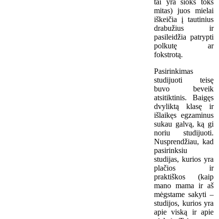
tai yra šioks toks
mitas) juos mielai
iškeičia į tautinius
drabužius ir
pasileidžia patrypti
polkutę ar
fokstrotą.
Pasirinkimas
studijuoti teisę
buvo beveik
atsitiktinis. Baigęs
dvyliktą klasę ir
išlaikęs egzaminus
sukau galvą, ką gi
noriu studijuoti.
Nusprendžiau, kad
pasirinksiu
studijas, kurios yra
plačios ir
praktiškos (kaip
mano mama ir aš
mėgstame sakyti –
studijos, kurios yra
apie viską ir apie