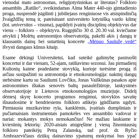
vienodai mato astronomas, religijotyrininkas ar literatas? Folkloro
ansamblis „Ratilio“, sveikindamas Alma Mater 440-ojo gimtadienio
proga, nusprendė įsigilinti į jubiliejaus renginiuose vis atsispindinčią
žvaigždžių temą ir, pateisinant universiteto lotynišką vardo kilmę
(lot.
universitas
– visuma), papildyti įvairių disciplinų objektyvus dar
vienu – folkloro – objektyvu. Rugpjūčio 30 d. 20.30 val. kviečiame
atvykti į Molėtų astronomijos observatoriją, pakelti akis į dangų ir
klausantis dainų bei sutartinių koncerte
„Mėnuo Saulužę vedė“
išvysti dangaus kūnus kitaip.
Esame dėkingi Universitetui, kad suteikė galimybę pasiruošti
koncertui ir dar vienam, 52-ajam, ratiliavimo sezonui. Jau pirmadienį
Kulionių kaime pradedame stovyklą, kurioje turėsime progą iš
arčiau susipažinti su astronomija ir etnokosmologija: naktinį dangų
stebėsime kartu su Sauliumi Lovčiku, Jonas Vaiškūnas pasakos apie
astronomines ištakas senovės baltų pasaulėžiūroje, lankysimės
observatorijoje ir Lietuvos etnokosmologijos muziejuje. Didelį
dėmesį skyrę koncerto programos rengimui, stovyklos savaitę
išnaudosime ir bendriesiems folkloro atlikėjo įgūdžiams ugdyti.
Pirmiausia muzikavimo ryla, kanklėmis, įvairiais dumpliniais ir
pučiamaisiais instrumentais pamokėles ves ansamblio vadovai ir
nariai: mokantys mokys nemokančius! Ne mažiau laukiame ir
kviestinių lektorių: 2020-aisiais atsigręšime į vieną žinomiausių
folkloro pateikėjų Petrą Zalanską, tad prof. dr. Ryčio
Ambrazevičiaus dzūkų dainavimo ypatumų mokymai bus ypač