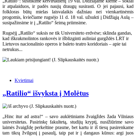
„Ratilio“: susitikime ketvirtadienį 19 val. Didžiajame kieme – šokiai
ir atpalaiduos, ir padės naujų draugų susirasti. O jei pajausi, kad
folkloras būtų mielas laisvalaikis dažniau nei vienkartinėmis
progomis, kviečiame rugsėjo 11 d. 18 val. užsukti į Didžiąją Aulą –
susipažinsime ir į „Ratilio“ šeimą priimsime.
Rugsėjį „Ratilio“ suksis ne tik Universiteto erdvėse; sklinda gandas,
kad iškrakmolintos rankovės ir išblizginti auliniai gurgždės LRT ir
Lietuvos nacionalinio operos ir baleto teatro koridoriais – apie tai
netrukus...
Kvietimai
„Ratilio“ išvyksta į Molėtus
„Hinc itur ad astra!“ – savo auklėtiniams žvaigždes žada Vilniaus
universitetas. Pasirinkę fakultetą, studijų kryptį, nusižiūrime savo
laimės žvaigždę perkeltine prasme, bet kartu ir iš tiesų pasirenkame
tam tikrą žvilgsnį į pasaulį, taip pat ir į dangaus kūnus: argi juos