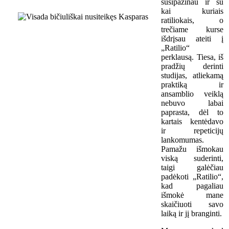
susipažinau ir su
kai kuriais
ratiliokais, o
trečiame kurse
išdrįsau ateiti į
„Ratilio“
perklausą. Tiesa, iš
pradžių derinti
studijas, atliekamą
praktiką ir
ansamblio veiklą
nebuvo labai
paprasta, dėl to
kartais kentėdavo
ir repeticijų
lankomumas.
Pamažu išmokau
viską suderinti,
taigi galėčiau
padėkoti „Ratilio“,
kad pagaliau
išmokė mane
skaičiuoti savo
laiką ir jį branginti.