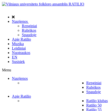
Naujienos
Renginiai
Rubrikos
Spaudoje
Apie Ratilio
Muzika
Leidiniai
Nuotraukos
EN
Susisiek
Menu
Naujienos
Renginiai
Rubrikos
Spaudoje
Apie Ratilio
Ratilio klubas
Ratilio 50
Ratilio 55