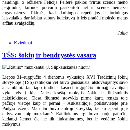
naudingi, o režisierė Felicija Feiferė paklos tvirtus scenos meno
pagrindus, kuriuos pravartu pasikartoti net ir scenos nemažai
ragavusiems. Tikimės, kad darbingos repeticijos ir turiningas
laisvalaikis dar labiau suburs kolektyvą ir leis pradėti mokslo metus
arčiau žvaigždžių.
Julija
Kvietimai
TŠS: šokių ir bendrystės vasara
Liepos 31–rugpjūčio 4 dienomis vykusioje XVI Tradicinių šokių
stovykloje (TŠS) ratiliokai vėl buvo gausiausiai atstovaujantys savo
ansambliui. Jau tapo tradicija kasmet rugpjūčio pirmąjį savaitgalį
vykti vis į kitą šalies kraštą mokytis šokių ir linksmintis
naktišokiuose. Tiesa, šiųmetė stovykla pirmą kartą rengta toje
pačioje vietoje kaip ir pernai – Aukštaitijoje, poilsiavietėje prie
Pailgio ežero. Man tai buvo antroji stovykla, tačiau šįkart joje
dalyvavau kaip muzikantė. Ratiliokams irgi buvo naujų patirčių,
kadangi šiemet čia ne tik linksminomės, bet ir vedėme šokių
mokymus.