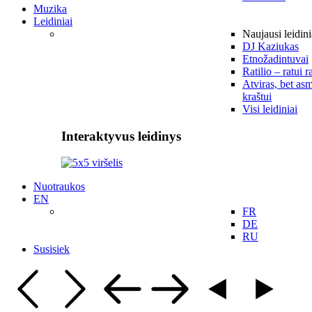
Muzika
Leidiniai
Naujausi leidini
DJ Kaziukas
Etnožadintuvai
Ratilio – ratui r
Atviras, bet asm
kraštui
Visi leidiniai
Interaktyvus leidinys
Nuotraukos
EN
FR
DE
RU
Susisiek