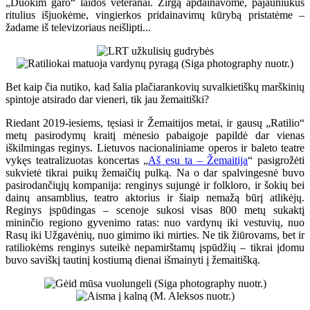
„Duokim garo“ laidos veteranai. Žirgą apdainavome, pajauniukus
ritulius išjuokėme, vingierkos pridainavimų kūrybą pristatėme –
žadame iš televizoriaus neišlipti...
Bet kaip čia nutiko, kad šalia plačiarankovių suvalkietiškų marškinių
spintoje atsirado dar vieneri, tik jau žemaitiški?
Riedant 2019-iesiems, tęsiasi ir Žemaitijos metai, ir gausų „Ratilio“
metų pasirodymų kraitį mėnesio pabaigoje papildė dar vienas
iškilmingas reginys. Lietuvos nacionaliniame operos ir baleto teatre
vykęs teatralizuotas koncertas „
Aš esu ta – Žemaitija
“ pasigrožėti
sukvietė tikrai puikų žemaičių pulką. Na o dar spalvingesnė buvo
pasirodančiųjų kompanija: renginys sujungė ir folkloro, ir šokių bei
dainų ansamblius, teatro aktorius ir šiaip nemažą būrį atlikėjų.
Reginys įspūdingas – scenoje sukosi visas 800 metų sukaktį
mininčio regiono gyvenimo ratas: nuo vardynų iki vestuvių, nuo
Rasų iki Užgavėnių, nuo gimimo iki mirties. Ne tik žiūrovams, bet ir
ratiliokėms renginys suteikė nepamirštamų įspūdžių – tikrai įdomu
buvo saviškį tautinį kostiumą dienai išmainyti į žemaitišką.