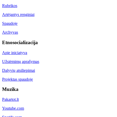
Rubrikos
Artėjantys renginiai
Spaudoje
Archyvas
Etnosocializacija
Apie iniciatyvą
Užsiėmimų aprašymas
Dalyvių atsiliepimai
Projektas spaudoje
Muzika
Pakartot.lt
Youtube.com