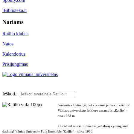
Spotify.com
iBiblioteka.lt
Nariams
Ratilio klubas
Natos
Kalendorius
Prisijungimas
Ieškoti...
Seniausias Lietuvoje, bet visuomet jaunas ir veržlus!
Vilniaus universiteto folkloro ansamblis „Ratilio“ –
nuo 1968 m.
The oldest one in Lithuania, yet always young and
dashing! Vilnius University Folk Ensemble "Ratilio" – since 1968.