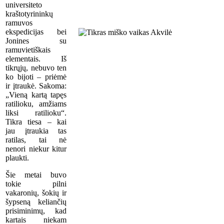
universiteto
kraštotyrininkų
ramuvos
ekspedicijas bei
Jonines su
ramuvietiškais
elementais. Iš
tikrųjų, nebuvo ten
ko bijoti – priėmė
ir įtraukė. Sakoma:
„Vieną kartą tapęs
ratilioku, amžiams
liksi ratilioku“.
Tikra tiesa – kai
jau įtraukia tas
ratilas, tai nė
nenori niekur kitur
plaukti.
Šie metai buvo
tokie pilni
vakaronių, šokių ir
šypseną keliančių
prisiminimų, kad
kartais niekam