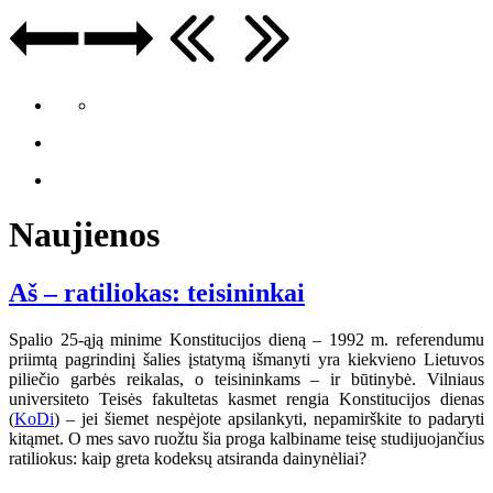
Naujienos
Aš – ratiliokas: teisininkai
Spalio 25-ąją minime Konstitucijos dieną – 1992 m. referendumu
priimtą pagrindinį šalies įstatymą išmanyti yra kiekvieno Lietuvos
piliečio garbės reikalas, o teisininkams – ir būtinybė. Vilniaus
universiteto Teisės fakultetas kasmet rengia Konstitucijos dienas
(
KoDi
) – jei šiemet nespėjote apsilankyti, nepamirškite to padaryti
kitąmet. O mes savo ruožtu šia proga kalbiname teisę studijuojančius
ratiliokus: kaip greta kodeksų atsiranda dainynėliai?