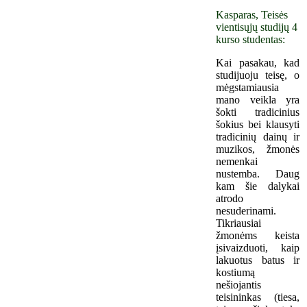
Kasparas, Teisės
vientisųjų studijų 4
kurso studentas:
Kai pasakau, kad
studijuoju teisę, o
mėgstamiausia
mano veikla yra
šokti tradicinius
šokius bei klausyti
tradicinių dainų ir
muzikos, žmonės
nemenkai
nustemba. Daug
kam šie dalykai
atrodo
nesuderinami.
Tikriausiai
žmonėms keista
įsivaizduoti, kaip
lakuotus batus ir
kostiumą
nešiojantis
teisininkas (tiesa,