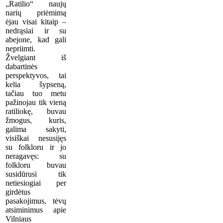
„Ratilio“ naujų
narių priėmimą
ėjau visai kitaip –
nedrąsiai ir su
abejone, kad gali
nepriimti.
Žvelgiant iš
dabartinės
perspektyvos, tai
kelia šypseną,
tačiau tuo metu
pažinojau tik vieną
ratiliokę, buvau
žmogus, kuris,
galima sakyti,
visiškai nesusijęs
su folkloru ir jo
neragavęs: su
folkloru buvau
susidūrusi tik
netiesiogiai per
girdėtus
pasakojimus, tėvų
atsiminimus apie
Vilniaus