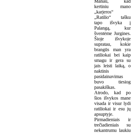
Manau, kad
kertiniu mano
„karjeros“
„Ratilio“ tašku
tapo išvyka į
Palangą, kur
šventėme Jurgines.
Šioje išvykoje
supratau, kokie
brangūs man yra
ratiliokai bei kaip
smagu ir gera su
jais leisti laiką, o
naktinis
pasidainavimas
buvo tiesiog
pasakiškas.
Atrodo, kad po
šios išvykos mane
visada ir visur lydi
ratiliokai ir esu jų
apsuptyje.
Pirmadieniais ir
trečiadieniais su
nekantrumu laukiu