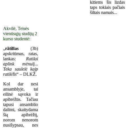
kitiems šis lizdas
taps tokiais pačiais
šiltais namais...
Akvilė, Teisės
vientisųjų studijų 2
kurso studentė:
„
rãtil‖as
(3b)
apskritimas, ratas,
lankas:
Ratilai
aplink mėnulį...
Teka saulelė kaip
ratilė̃lis
“ – DLKŽ.
Kol dar nesi
ansamblyje, tai
eilinė sąvoka ir
apibrėžtis. Tačiau
tapusi ansamblio
dalimi, skaitydama
šią apibrėžtį,
norom nenorom
nusišypsau, nes