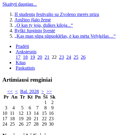
Skaityti daugiau...
Iš studentų festivalio su Zvoleno merės prizu
Amžino įšalo žemė
„O kas ty joja, dulkes kiloja...“
Ryški Jurginių šventė
„Kas man sūpa sūpuoklėlas, ė kas mėta Velykėlas…“
Pradėti
Ankstesnis
17
18
19
20
21
22
23
24
25
26
Kitas
Paskutinis
Artimiausi renginiai
<<
<
Bal. 2028
>
>>
Pr
An
Tr
Kt
Pn
Šš
Sk
1
2
3
4
5
6
7
8
9
10
11
12
13
14
15
16
17
18
19
20
21
22
23
24
25
26
27
28
29
30