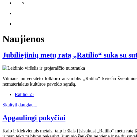
Naujienos
Jubiliejinių metų ratą „Ratilio“ suka su su
Vilniaus universiteto folkloro ansamblis „Ratilio“ kviečia šventinius
nematerialaus kultūros paveldo sąrašą.
Ratilio 55
Skaityti daugiau...
Apgaulingi pokyčiai
Kaip ir kiekvienais metais, taip ir šiais į įsisukusį „Ratilio“ metų ratą
ir man teko tų blynų pakaulyt, šiupinio šaukštų ne vieną ir ne du suvalg