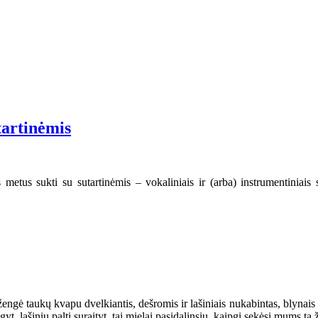
tartinėmis
 metus sukti su sutartinėmis – vokaliniais ir (arba) instrumentiniais 
 įžengė taukų kvapu dvelkiantis, dešromis ir lašiniais nukabintas, blynais
yt, lašinių paltį suraityt, tai mielai pasidalinsiu, kaipgi sekėsi mums tą 