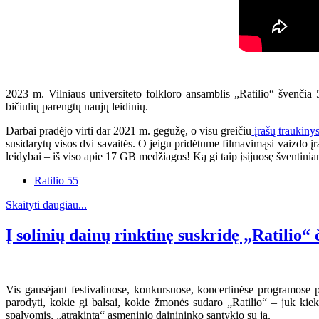
2023 m. Vilniaus universiteto folkloro ansamblis „Ratilio“ švenčia 
bičiulių parengtų naujų leidinių.
Darbai pradėjo virti dar 2021 m. gegužę, o visu greičiu
įrašų traukiny
susidarytų visos dvi savaitės. O jeigu pridėtume filmavimąsi vaizdo įraš
leidybai – iš viso apie 17 GB medžiagos! Ką gi taip įsijuosę šventini
Ratilio 55
Skaityti daugiau...
Į solinių dainų rinktinę suskridę „Ratilio“ 
Vis gausėjant festivaliuose, konkursuose, koncertinėse programose p
parodyti, kokie gi balsai, kokie žmonės sudaro „Ratilio“ – juk kiek
spalvomis, „atrakinta“ asmeninio dainininko santykio su ja.