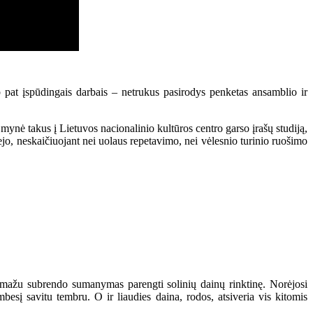
p pat įspūdingais darbais – netrukus pasirodys penketas ansamblio ir
 mynė takus į Lietuvos nacionalinio kultūros centro garso įrašų studiją,
abejo, neskaičiuojant nei uolaus repetavimo, nei vėlesnio turinio ruošimo
 pamažu subrendo sumanymas parengti solinių dainų rinktinę. Norėjosi
esį savitu tembru. O ir liaudies daina, rodos, atsiveria vis kitomis