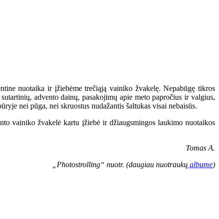
tine nuotaika ir įžiebėme trečiąją vainiko žvakelę. Nepabūgę tikros
sutartinių, advento dainų, pasakojimų apie meto papročius ir valgius,
būryje nei pūga, nei skruostus nudažantis šaltukas visai nebaisūs.
ento vainiko žvakelė kartu įžiebė ir džiaugsmingos laukimo nuotaikos
Tomas A.
„Photostrolling“ nuotr. (daugiau nuotraukų
albume
)