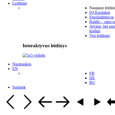
Leidiniai
Naujausi leidini
DJ Kaziukas
Etnožadintuvai
Ratilio – ratui r
Atviras, bet asm
kraštui
Visi leidiniai
Interaktyvus leidinys
Nuotraukos
EN
FR
DE
RU
Susisiek