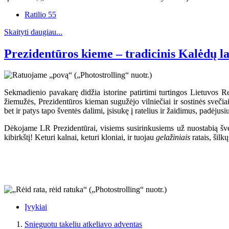
Ratilio 55
Skaityti daugiau...
Prezidentūros kieme – tradicinis Kalėdų l
Sekmadienio pavakarę didžia istorine patirtimi turtingos Lietuvos 
žiemužės, Prezidentūros kieman sugužėjo vilniečiai ir sostinės sveči
bet ir patys tapo šventės dalimi, įsisukę į ratelius ir žaidimus, padėjusi
Dėkojame LR Prezidentūrai, visiems susirinkusiems už nuostabią šven
kibirkštį! Keturi kalnai, keturi kloniai, ir tuojau
gelažiniais
ratais, šilk
Įvykiai
Snieguotu takeliu atkeliavo adventas