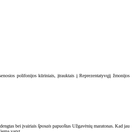
senosios polifonijos kūriniais, įtrauktais į Reprezentatyvųjį žmonijos
 dengtas bei įvairiais
šposais
papuoštas Užgavėnių maratonas. Kad jau
žiemą varyt.