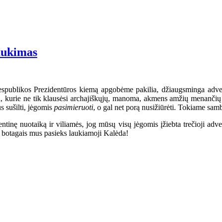
aukimas
Respublikos Prezidentūros kiemą apgobėme pakilia, džiaugsminga adven
ai, kurie ne tik klausėsi archajiškųjų, manoma, akmens amžių menančių 
us sušilti, jėgomis
pasimieruoti
, o gal net porą nusižiūrėti. Tokiame sam
tinę nuotaiką ir viliamės, jog mūsų visų jėgomis įžiebta trečioji adv
ų botagais mus pasieks laukiamoji Kalėda!