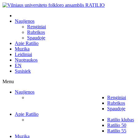
Naujienos
Renginiai
Rubrikos
Spaudoje
Apie Ratilio
Muzika
Leidiniai
Nuotraukos
EN
Susisiek
Menu
Naujienos
Renginiai
Rubrikos
Spaudoje
Apie Ratilio
Ratilio klubas
Ratilio 50
Ratilio 55
Muzika