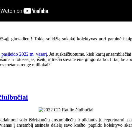
55-ąjį gimtadienį! Tokią solidžią sukaktį kolektyvas nori paminėti tai
s pasileido 2022 m. vasarį
. Jei suskaičiuotume, kiek kartų ansambliečiai
ams ir fotosesijas, išeitų ir trečia savaitė energingo darbo. Ir tai, be 
ams metams rengė ratiliokai?
čiulbučiai
adainuoti solo išdrįstančių ansambliečių ir pildantis jų repertuarui,
vienas į ansamblį atsineša dalelę savo krašto, papildo kolektyvo skamb