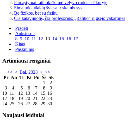
Pamąstymai ratiliokiškame vėlyvo rudens sūkuryje
Simajudo atlaidų šviesa ir skambesys
Be fizikos, bet su fiziku
Čia kalavijuotis, čia profesorius: „Ratilio“ rugsėjo vakaronės
Pradėti
Ankstesnis
8
9
10
11
12
13
14
15
16
17
Kitas
Paskutinis
Artimiausi renginiai
<<
<
Bal. 2028
>
>>
Pr
An
Tr
Kt
Pn
Šš
Sk
1
2
3
4
5
6
7
8
9
10
11
12
13
14
15
16
17
18
19
20
21
22
23
24
25
26
27
28
29
30
Naujausi leidiniai