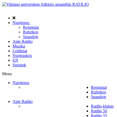
Naujienos
Renginiai
Rubrikos
Spaudoje
Apie Ratilio
Muzika
Leidiniai
Nuotraukos
EN
Susisiek
Menu
Naujienos
Renginiai
Rubrikos
Spaudoje
Apie Ratilio
Ratilio klubas
Ratilio 50
Ratilio 55