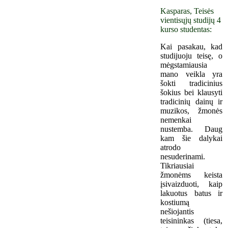
Kasparas, Teisės
vientisųjų studijų 4
kurso studentas:
Kai pasakau, kad
studijuoju teisę, o
mėgstamiausia
mano veikla yra
šokti tradicinius
šokius bei klausyti
tradicinių dainų ir
muzikos, žmonės
nemenkai
nustemba. Daug
kam šie dalykai
atrodo
nesuderinami.
Tikriausiai
žmonėms keista
įsivaizduoti, kaip
lakuotus batus ir
kostiumą
nešiojantis
teisininkas (tiesa,