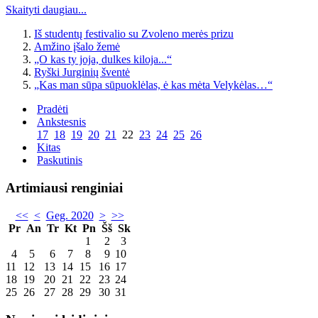
Skaityti daugiau...
Iš studentų festivalio su Zvoleno merės prizu
Amžino įšalo žemė
„O kas ty joja, dulkes kiloja...“
Ryški Jurginių šventė
„Kas man sūpa sūpuoklėlas, ė kas mėta Velykėlas…“
Pradėti
Ankstesnis
17
18
19
20
21
22
23
24
25
26
Kitas
Paskutinis
Artimiausi renginiai
<<
<
Geg. 2020
>
>>
Pr
An
Tr
Kt
Pn
Šš
Sk
1
2
3
4
5
6
7
8
9
10
11
12
13
14
15
16
17
18
19
20
21
22
23
24
25
26
27
28
29
30
31