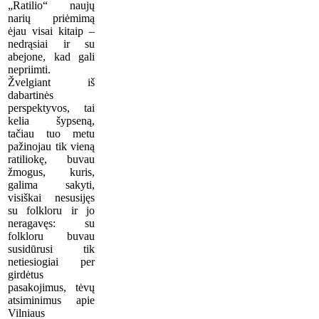
„Ratilio“ naujų
narių priėmimą
ėjau visai kitaip –
nedrąsiai ir su
abejone, kad gali
nepriimti.
Žvelgiant iš
dabartinės
perspektyvos, tai
kelia šypseną,
tačiau tuo metu
pažinojau tik vieną
ratiliokę, buvau
žmogus, kuris,
galima sakyti,
visiškai nesusijęs
su folkloru ir jo
neragavęs: su
folkloru buvau
susidūrusi tik
netiesiogiai per
girdėtus
pasakojimus, tėvų
atsiminimus apie
Vilniaus