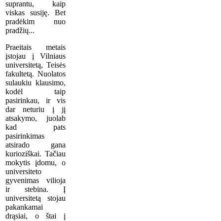
suprantu, kaip
viskas susiję. Bet
pradėkim nuo
pradžių...
Praeitais metais
įstojau į Vilniaus
universitetą, Teisės
fakultetą. Nuolatos
sulaukiu klausimo,
kodėl taip
pasirinkau, ir vis
dar neturiu į jį
atsakymo, juolab
kad pats
pasirinkimas
atsirado gana
kurioziškai. Tačiau
mokytis įdomu, o
universiteto
gyvenimas vilioja
ir stebina. Į
universitetą stojau
pakankamai
drąsiai, o štai į