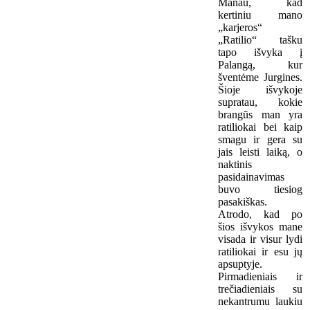
Manau, kad
kertiniu mano
„karjeros“
„Ratilio“ tašku
tapo išvyka į
Palangą, kur
šventėme Jurgines.
Šioje išvykoje
supratau, kokie
brangūs man yra
ratiliokai bei kaip
smagu ir gera su
jais leisti laiką, o
naktinis
pasidainavimas
buvo tiesiog
pasakiškas.
Atrodo, kad po
šios išvykos mane
visada ir visur lydi
ratiliokai ir esu jų
apsuptyje.
Pirmadieniais ir
trečiadieniais su
nekantrumu laukiu