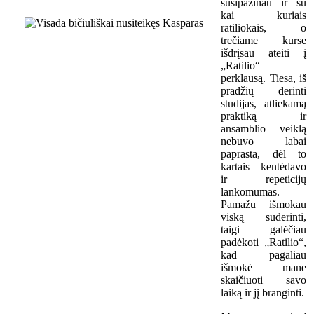
susipažinau ir su
kai kuriais
ratiliokais, o
trečiame kurse
išdrįsau ateiti į
„Ratilio“
perklausą. Tiesa, iš
pradžių derinti
studijas, atliekamą
praktiką ir
ansamblio veiklą
nebuvo labai
paprasta, dėl to
kartais kentėdavo
ir repeticijų
lankomumas.
Pamažu išmokau
viską suderinti,
taigi galėčiau
padėkoti „Ratilio“,
kad pagaliau
išmokė mane
skaičiuoti savo
laiką ir jį branginti.