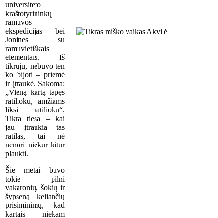
universiteto
kraštotyrininkų
ramuvos
ekspedicijas bei
Jonines su
ramuvietiškais
elementais. Iš
tikrųjų, nebuvo ten
ko bijoti – priėmė
ir įtraukė. Sakoma:
„Vieną kartą tapęs
ratilioku, amžiams
liksi ratilioku“.
Tikra tiesa – kai
jau įtraukia tas
ratilas, tai nė
nenori niekur kitur
plaukti.
Šie metai buvo
tokie pilni
vakaronių, šokių ir
šypseną keliančių
prisiminimų, kad
kartais niekam