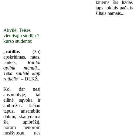
kitiems šis lizdas
taps tokiais pačiais
šiltais namais...
Akvilė, Teisės
vientisųjų studijų 2
kurso studentė:
„
rãtil‖as
(3b)
apskritimas, ratas,
lankas:
Ratilai
aplink mėnulį...
Teka saulelė kaip
ratilė̃lis
“ – DLKŽ.
Kol dar nesi
ansamblyje, tai
eilinė sąvoka ir
apibrėžtis. Tačiau
tapusi ansamblio
dalimi, skaitydama
šią apibrėžtį,
norom nenorom
nusišypsau, nes