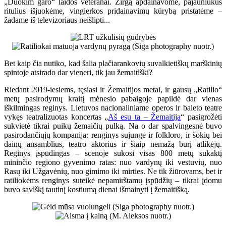
„Duokim garo“ laidos veteranai. Žirgą apdainavome, pajauniukus
ritulius išjuokėme, vingierkos pridainavimų kūrybą pristatėme –
žadame iš televizoriaus neišlipti...
Bet kaip čia nutiko, kad šalia plačiarankovių suvalkietiškų marškinių
spintoje atsirado dar vieneri, tik jau žemaitiški?
Riedant 2019-iesiems, tęsiasi ir Žemaitijos metai, ir gausų „Ratilio“
metų pasirodymų kraitį mėnesio pabaigoje papildė dar vienas
iškilmingas reginys. Lietuvos nacionaliniame operos ir baleto teatre
vykęs teatralizuotas koncertas „
Aš esu ta – Žemaitija
“ pasigrožėti
sukvietė tikrai puikų žemaičių pulką. Na o dar spalvingesnė buvo
pasirodančiųjų kompanija: renginys sujungė ir folkloro, ir šokių bei
dainų ansamblius, teatro aktorius ir šiaip nemažą būrį atlikėjų.
Reginys įspūdingas – scenoje sukosi visas 800 metų sukaktį
mininčio regiono gyvenimo ratas: nuo vardynų iki vestuvių, nuo
Rasų iki Užgavėnių, nuo gimimo iki mirties. Ne tik žiūrovams, bet ir
ratiliokėms renginys suteikė nepamirštamų įspūdžių – tikrai įdomu
buvo saviškį tautinį kostiumą dienai išmainyti į žemaitišką.