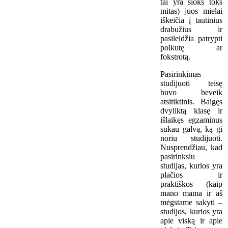
tai yra šioks toks
mitas) juos mielai
iškeičia į tautinius
drabužius ir
pasileidžia patrypti
polkutę ar
fokstrotą.
Pasirinkimas
studijuoti teisę
buvo beveik
atsitiktinis. Baigęs
dvyliktą klasę ir
išlaikęs egzaminus
sukau galvą, ką gi
noriu studijuoti.
Nusprendžiau, kad
pasirinksiu
studijas, kurios yra
plačios ir
praktiškos (kaip
mano mama ir aš
mėgstame sakyti –
studijos, kurios yra
apie viską ir apie