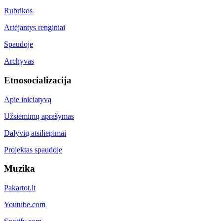
Rubrikos
Artėjantys renginiai
Spaudoje
Archyvas
Etnosocializacija
Apie iniciatyvą
Užsiėmimų aprašymas
Dalyvių atsiliepimai
Projektas spaudoje
Muzika
Pakartot.lt
Youtube.com