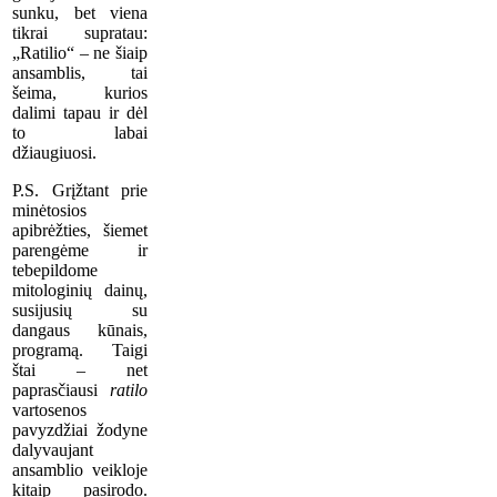
sunku, bet viena
tikrai supratau:
„Ratilio“ – ne šiaip
ansamblis, tai
šeima, kurios
dalimi tapau ir dėl
to labai
džiaugiuosi.
P.S. Grįžtant prie
minėtosios
apibrėžties, šiemet
parengėme ir
tebepildome
mitologinių dainų,
susijusių su
dangaus kūnais,
programą. Taigi
štai – net
paprasčiausi
ratilo
vartosenos
pavyzdžiai žodyne
dalyvaujant
ansamblio veikloje
kitaip pasirodo.