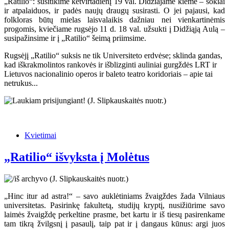
„Ratilio“: susitikime ketvirtadienį 19 val. Didžiajame kieme – šokiai
ir atpalaiduos, ir padės naujų draugų susirasti. O jei pajausi, kad
folkloras būtų mielas laisvalaikis dažniau nei vienkartinėmis
progomis, kviečiame rugsėjo 11 d. 18 val. užsukti į Didžiąją Aulą –
susipažinsime ir į „Ratilio“ šeimą priimsime.
Rugsėjį „Ratilio“ suksis ne tik Universiteto erdvėse; sklinda gandas,
kad iškrakmolintos rankovės ir išblizginti auliniai gurgždės LRT ir
Lietuvos nacionalinio operos ir baleto teatro koridoriais – apie tai
netrukus...
Kvietimai
„Ratilio“ išvyksta į Molėtus
„Hinc itur ad astra!“ – savo auklėtiniams žvaigždes žada Vilniaus
universitetas. Pasirinkę fakultetą, studijų kryptį, nusižiūrime savo
laimės žvaigždę perkeltine prasme, bet kartu ir iš tiesų pasirenkame
tam tikrą žvilgsnį į pasaulį, taip pat ir į dangaus kūnus: argi juos