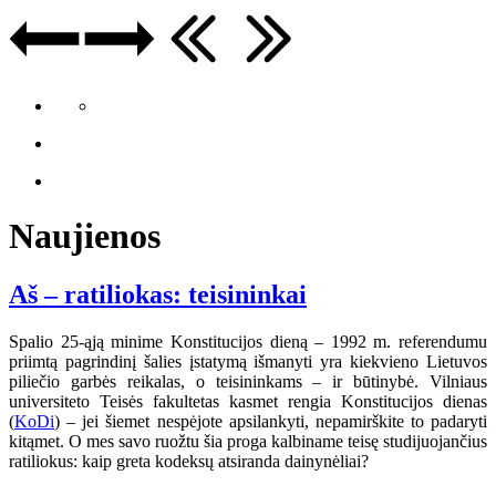
Naujienos
Aš – ratiliokas: teisininkai
Spalio 25-ąją minime Konstitucijos dieną – 1992 m. referendumu
priimtą pagrindinį šalies įstatymą išmanyti yra kiekvieno Lietuvos
piliečio garbės reikalas, o teisininkams – ir būtinybė. Vilniaus
universiteto Teisės fakultetas kasmet rengia Konstitucijos dienas
(
KoDi
) – jei šiemet nespėjote apsilankyti, nepamirškite to padaryti
kitąmet. O mes savo ruožtu šia proga kalbiname teisę studijuojančius
ratiliokus: kaip greta kodeksų atsiranda dainynėliai?