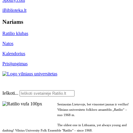
Spotify.com
iBiblioteka.lt
Nariams
Ratilio klubas
Natos
Kalendorius
Prisijungimas
Ieškoti...
Seniausias Lietuvoje, bet visuomet jaunas ir veržlus!
Vilniaus universiteto folkloro ansamblis „Ratilio“ –
nuo 1968 m.
The oldest one in Lithuania, yet always young and
dashing! Vilnius University Folk Ensemble "Ratilio" – since 1968.