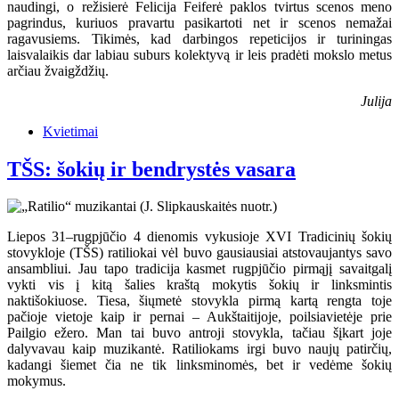
naudingi, o režisierė Felicija Feiferė paklos tvirtus scenos meno
pagrindus, kuriuos pravartu pasikartoti net ir scenos nemažai
ragavusiems. Tikimės, kad darbingos repeticijos ir turiningas
laisvalaikis dar labiau suburs kolektyvą ir leis pradėti mokslo metus
arčiau žvaigždžių.
Julija
Kvietimai
TŠS: šokių ir bendrystės vasara
Liepos 31–rugpjūčio 4 dienomis vykusioje XVI Tradicinių šokių
stovykloje (TŠS) ratiliokai vėl buvo gausiausiai atstovaujantys savo
ansambliui. Jau tapo tradicija kasmet rugpjūčio pirmąjį savaitgalį
vykti vis į kitą šalies kraštą mokytis šokių ir linksmintis
naktišokiuose. Tiesa, šiųmetė stovykla pirmą kartą rengta toje
pačioje vietoje kaip ir pernai – Aukštaitijoje, poilsiavietėje prie
Pailgio ežero. Man tai buvo antroji stovykla, tačiau šįkart joje
dalyvavau kaip muzikantė. Ratiliokams irgi buvo naujų patirčių,
kadangi šiemet čia ne tik linksminomės, bet ir vedėme šokių
mokymus.