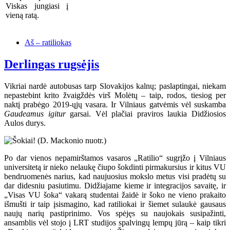
Viskas jungiasi į
vieną ratą.
Aš – ratiliokas
Derlingas rugsėjis
Vikriai nardė autobusas tarp Slovakijos kalnų; paslaptingai, niekam
nepastebint krito žvaigždės virš Molėtų – taip, rodos, tiesiog per
naktį prabėgo 2019-ųjų vasara. Ir Vilniaus gatvėmis vėl suskamba
Gaudeamus igitur
garsai. Vėl plačiai praviros laukia Didžiosios
Aulos durys.
Po dar vienos nepamirštamos vasaros „Ratilio“ sugrįžo į Vilniaus
universitetą ir nieko nelaukę čiupo šokdinti pirmakursius ir kitus VU
bendruomenės narius, kad naujuosius mokslo metus visi pradėtų su
dar didesniu pasiutimu. Didžiajame kieme ir integracijos savaitę, ir
„Visas VU šoka“ vakarą studentai žaidė ir šoko ne vieno prakaito
išmušti ir taip įsismagino, kad ratiliokai ir šiemet sulaukė gausaus
naujų narių pastiprinimo. Vos spėjęs su naujokais susipažinti,
ansamblis vėl stojo į LRT studijos spalvingų lempų jūrą – kaip tikri