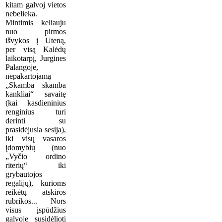
kitam galvoj vietos
nebelieka.
Mintimis keliauju
nuo pirmos
išvykos į Uteną,
per visą Kalėdų
laikotarpį, Jurgines
Palangoje,
nepakartojamą
„Skamba skamba
kankliai“ savaitę
(kai kasdieninius
renginius turi
derinti su
prasidėjusia sesija),
iki visų vasaros
įdomybių (nuo
„Vyčio ordino
riterių“ iki
grybautojos
regalijų), kurioms
reikėtų atskiros
rubrikos... Nors
visus įspūdžius
galvoje susidėlioti