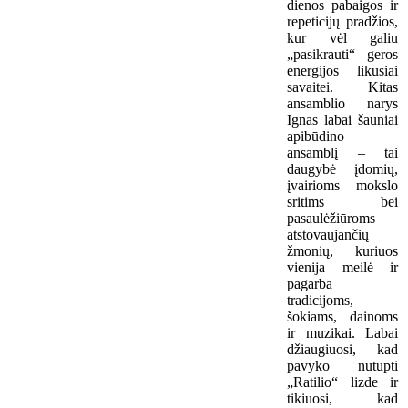
dienos pabaigos ir
repeticijų pradžios,
kur vėl galiu
„pasikrauti“ geros
energijos likusiai
savaitei. Kitas
ansamblio narys
Ignas labai šauniai
apibūdino
ansamblį – tai
daugybė įdomių,
įvairioms mokslo
sritims bei
pasaulėžiūroms
atstovaujančių
žmonių, kuriuos
vienija meilė ir
pagarba
tradicijoms,
šokiams, dainoms
ir muzikai. Labai
džiaugiuosi, kad
pavyko nutūpti
„Ratilio“ lizde ir
tikiuosi, kad