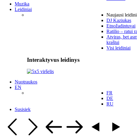
Muzika
Leidiniai
Naujausi leidini
DJ Kaziukas
Etnožadintuvai
Ratilio – ratui r
Atviras, bet asm
kraštui
Visi leidiniai
Interaktyvus leidinys
Nuotraukos
EN
FR
DE
RU
Susisiek