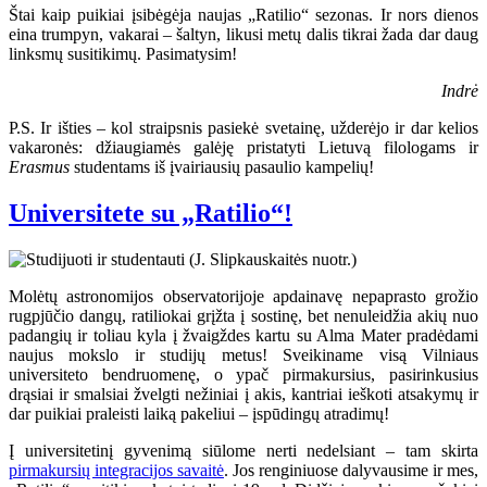
Štai kaip puikiai įsibėgėja naujas „Ratilio“ sezonas. Ir nors dienos
eina trumpyn, vakarai – šaltyn, likusi metų dalis tikrai žada dar daug
linksmų susitikimų. Pasimatysim!
Indrė
P.S. Ir išties – kol straipsnis pasiekė svetainę, užderėjo ir dar kelios
vakaronės: džiaugiamės galėję pristatyti Lietuvą filologams ir
Erasmus
studentams iš įvairiausių pasaulio kampelių!
Universitete su „Ratilio“!
Molėtų astronomijos observatorijoje apdainavę nepaprasto grožio
rugpjūčio dangų, ratiliokai grįžta į sostinę, bet nenuleidžia akių nuo
padangių ir toliau kyla į žvaigždes kartu su Alma Mater pradėdami
naujus mokslo ir studijų metus! Sveikiname visą Vilniaus
universiteto bendruomenę, o ypač pirmakursius, pasirinkusius
drąsiai ir smalsiai žvelgti nežiniai į akis, kantriai ieškoti atsakymų ir
dar puikiai praleisti laiką pakeliui – įspūdingų atradimų!
Į universitetinį gyvenimą siūlome nerti nedelsiant – tam skirta
pirmakursių integracijos savaitė
. Jos renginiuose dalyvausime ir mes,