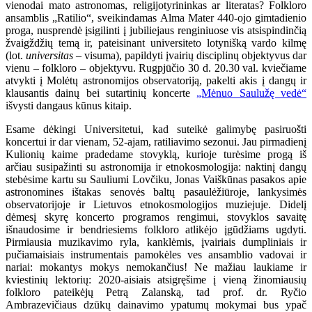
vienodai mato astronomas, religijotyrininkas ar literatas? Folkloro
ansamblis „Ratilio“, sveikindamas Alma Mater 440-ojo gimtadienio
proga, nusprendė įsigilinti į jubiliejaus renginiuose vis atsispindinčią
žvaigždžių temą ir, pateisinant universiteto lotynišką vardo kilmę
(lot.
universitas
– visuma), papildyti įvairių disciplinų objektyvus dar
vienu – folkloro – objektyvu. Rugpjūčio 30 d. 20.30 val. kviečiame
atvykti į Molėtų astronomijos observatoriją, pakelti akis į dangų ir
klausantis dainų bei sutartinių koncerte
„Mėnuo Saulužę vedė“
išvysti dangaus kūnus kitaip.
Esame dėkingi Universitetui, kad suteikė galimybę pasiruošti
koncertui ir dar vienam, 52-ajam, ratiliavimo sezonui. Jau pirmadienį
Kulionių kaime pradedame stovyklą, kurioje turėsime progą iš
arčiau susipažinti su astronomija ir etnokosmologija: naktinį dangų
stebėsime kartu su Sauliumi Lovčiku, Jonas Vaiškūnas pasakos apie
astronomines ištakas senovės baltų pasaulėžiūroje, lankysimės
observatorijoje ir Lietuvos etnokosmologijos muziejuje. Didelį
dėmesį skyrę koncerto programos rengimui, stovyklos savaitę
išnaudosime ir bendriesiems folkloro atlikėjo įgūdžiams ugdyti.
Pirmiausia muzikavimo ryla, kanklėmis, įvairiais dumpliniais ir
pučiamaisiais instrumentais pamokėles ves ansamblio vadovai ir
nariai: mokantys mokys nemokančius! Ne mažiau laukiame ir
kviestinių lektorių: 2020-aisiais atsigręšime į vieną žinomiausių
folkloro pateikėjų Petrą Zalanską, tad prof. dr. Ryčio
Ambrazevičiaus dzūkų dainavimo ypatumų mokymai bus ypač