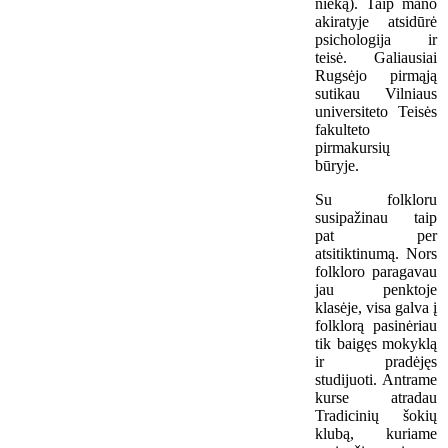
nieką). Taip mano
akiratyje atsidūrė
psichologija ir
teisė. Galiausiai
Rugsėjo pirmąją
sutikau Vilniaus
universiteto Teisės
fakulteto
pirmakursių
būryje.
Su folkloru
susipažinau taip
pat per
atsitiktinumą. Nors
folkloro paragavau
jau penktoje
klasėje, visa galva į
folklorą pasinėriau
tik baigęs mokyklą
ir pradėjęs
studijuoti. Antrame
kurse atradau
Tradicinių šokių
klubą, kuriame