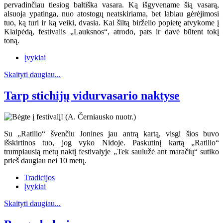
pervadinčiau tiesiog baltiška vasara. Ką išgyvename šią vasarą,
alsuoja ypatinga, nuo atostogų neatskiriama, bet labiau gėrėjimosi
tuo, ką turi ir ką veiki, dvasia. Kai šiltą birželio popietę atvykome į
Klaipėdą, festivalis „Lauksnos“, atrodo, pats ir davė būtent tokį
toną.
Įvykiai
Skaityti daugiau...
Tarp stichijų vidurvasario naktyse
Su „Ratilio“ švenčiu Jonines jau antrą kartą, visgi šios buvo
išskirtinos tuo, jog vyko Nidoje. Paskutinį kartą „Ratilio“
trumpiausią metų naktį festivalyje „Tek saulužė ant maračių“ sutiko
prieš daugiau nei 10 metų.
Tradicijos
Įvykiai
Skaityti daugiau...