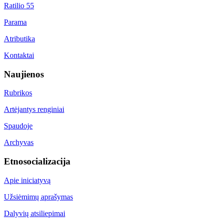
Ratilio 55
Parama
Atributika
Kontaktai
Naujienos
Rubrikos
Artėjantys renginiai
Spaudoje
Archyvas
Etnosocializacija
Apie iniciatyvą
Užsiėmimų aprašymas
Dalyvių atsiliepimai