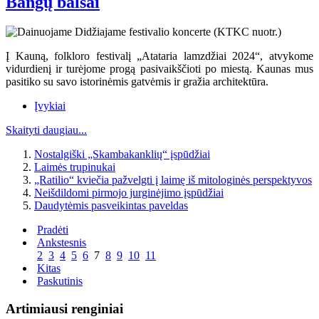
Bangų balsai
Į Kauną, folkloro festivalį „Atataria lamzdžiai 2024“, atvykome
vidurdienį ir turėjome progą pasivaikščioti po miestą. Kaunas mus
pasitiko su savo istorinėmis gatvėmis ir gražia architektūra.
Įvykiai
Skaityti daugiau...
Nostalgiški „Skambakanklių“ įspūdžiai
Laimės trupinukai
„Ratilio“ kviečia pažvelgti į laimę iš mitologinės perspektyvos
Neišdildomi pirmojo jurginėjimo įspūdžiai
Daudytėmis pasveikintas paveldas
Pradėti
Ankstesnis
2
3
4
5
6
7
8
9
10
11
Kitas
Paskutinis
Artimiausi renginiai