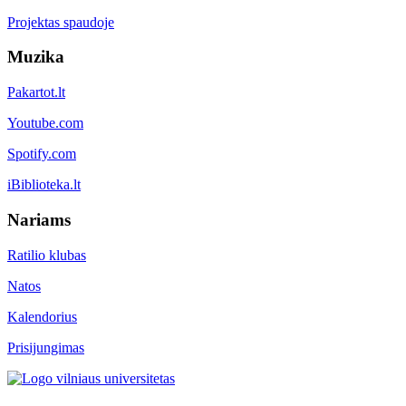
Projektas spaudoje
Muzika
Pakartot.lt
Youtube.com
Spotify.com
iBiblioteka.lt
Nariams
Ratilio klubas
Natos
Kalendorius
Prisijungimas