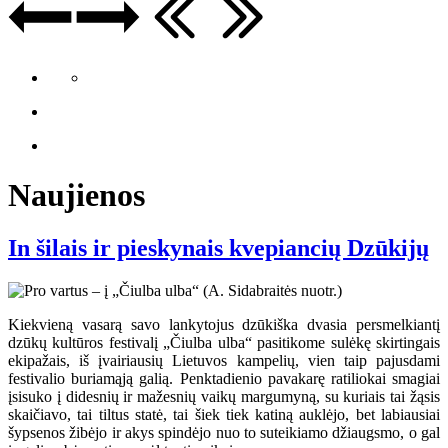
Naujienos
In šilais ir pieskynais kvepiancių Dzūkijų
Kiekvieną vasarą savo lankytojus dzūkiška dvasia persmelkiantį
dzūkų kultūros festivalį „Čiulba ulba“ pasitikome sulėkę skirtingais
ekipažais, iš įvairiausių Lietuvos kampelių, vien taip pajusdami
festivalio buriamąją galią. Penktadienio pavakarę ratiliokai smagiai
įsisuko į didesnių ir mažesnių vaikų margumyną, su kuriais tai žąsis
skaičiavo, tai tiltus statė, tai šiek tiek katiną auklėjo, bet labiausiai
šypsenos žibėjo ir akys spindėjo nuo to suteikiamo džiaugsmo, o gal