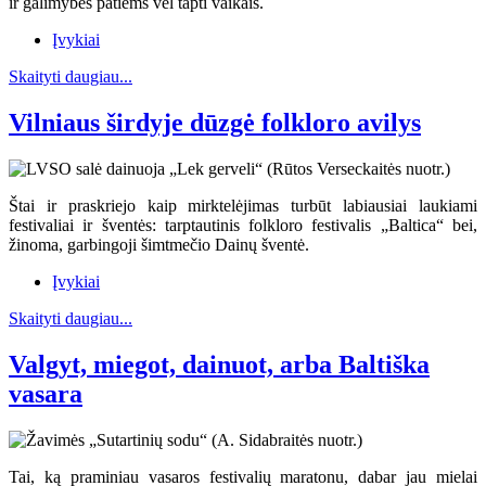
ir galimybės patiems vėl tapti vaikais.
Įvykiai
Skaityti daugiau...
Vilniaus širdyje dūzgė folkloro avilys
Štai ir praskriejo kaip mirktelėjimas turbūt labiausiai laukiami
festivaliai ir šventės: tarptautinis folkloro festivalis „Baltica“ bei,
žinoma, garbingoji šimtmečio Dainų šventė.
Įvykiai
Skaityti daugiau...
Valgyt, miegot, dainuot, arba Baltiška
vasara
Tai, ką praminiau vasaros festivalių maratonu, dabar jau mielai