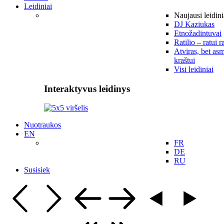
Leidiniai
Naujausi leidini
DJ Kaziukas
Etnožadintuvai
Ratilio – ratui r
Atviras, bet asm
kraštui
Visi leidiniai
Interaktyvus leidinys
Nuotraukos
EN
FR
DE
RU
Susisiek