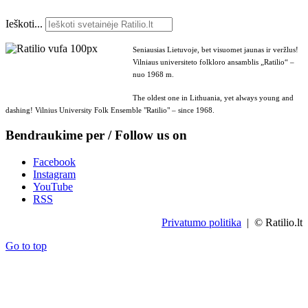
Ieškoti...
Seniausias Lietuvoje, bet visuomet jaunas ir veržlus!
Vilniaus universiteto folkloro ansamblis „Ratilio“ –
nuo 1968 m.
The oldest one in Lithuania, yet always young and
dashing! Vilnius University Folk Ensemble "Ratilio" – since 1968.
Bendraukime per / Follow us on
Facebook
Instagram
YouTube
RSS
Privatumo politika
| © Ratilio.lt
Go to top