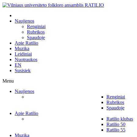
Naujienos
Renginiai
Rubrikos
Spaudoje
Apie Ratilio
Muzika
Leidiniai
Nuotraukos
EN
Susisiek
Menu
Naujienos
Renginiai
Rubrikos
Spaudoje
Apie Ratilio
Ratilio klubas
Ratilio 50
Ratilio 55
Muzika