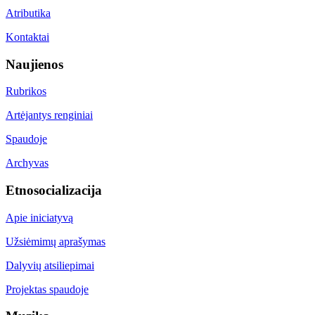
Atributika
Kontaktai
Naujienos
Rubrikos
Artėjantys renginiai
Spaudoje
Archyvas
Etnosocializacija
Apie iniciatyvą
Užsiėmimų aprašymas
Dalyvių atsiliepimai
Projektas spaudoje