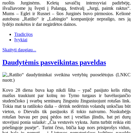
ruoštis Jurginėms. Keletą savaičių intensyviai padirbėję,
išvažiavome jų švęsti į Palangą, festivalį „Jurgi, paimk raktus“.
Mums – Eglei ir Rusnei – šios Jurginės buvo pirmosios. Kelionė
autobusu „Ratilio“ ir „Labingio“ kompanijoje neprailgo, nes ją
lydėjo mokėtos ir dar negirdėtos dainos.
Tradicijos
Įvykiai
Skaityti daugiau...
Daudytėmis pasveikintas paveldas
Kovo 28 diena buva kap nikdi šilta – ypač pasijuto kelis rūbų
maišus traukiunt par kolnų no Tymo turgaus ir bavėluojančio
studenčioko į svarbų seminarų žingsniu žingsniuojunt rotušas link.
Tokia mat ta ratilioko dalia – dėrink nedėrinis volandų unksčiau būt
vieton, o Dievulis tik pasijuoks iš tokio naivumo. Nuskubėjįs
rotušan buvau per pusį pėdos net į vesėlias įlindis, bat pri durų
stovėjusi ponia sulaikė: „Čia vestuvės vyksta. Jums turbūt reikia eiti
priešingoje pusėje“. Turint čėso, būčia kap nors prisiprošys vidun,
bat bala jų nemotį – į Lietuvos nematerialaus kultūros paveldo