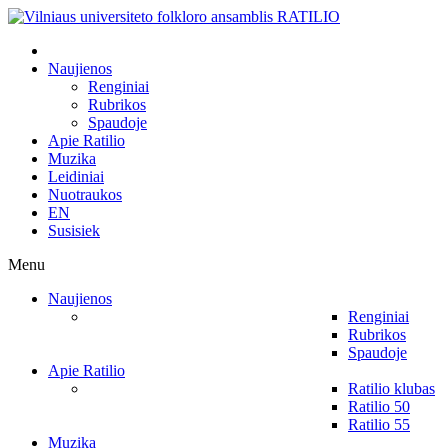
Naujienos
Renginiai
Rubrikos
Spaudoje
Apie Ratilio
Muzika
Leidiniai
Nuotraukos
EN
Susisiek
Menu
Naujienos
Renginiai
Rubrikos
Spaudoje
Apie Ratilio
Ratilio klubas
Ratilio 50
Ratilio 55
Muzika