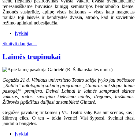
sienų (legalus) pasirodymas vyksta Vakarų dvasia dvelkiančiame
renesansiškame buvusios kunigų seminarijos bendrabučio kieme.
Žmonės susigrūdę, aplipę visus balkonus – visus kaip magnetas
traukia toji laisvės ir bendrystės dvasia, atrodo, kad ir sovietinio
režimo aplinkui nebesijaučia.
Įvykiai
Skaityti daugiau...
Laimės trupinukai
Gegužės 21 d. Vilniaus universiteto Teatro salėje įvyko jau trečiosios
„Ratilio“ mitologinių sakmių programos „Gandras ant stogo, laimė
pastogėj“ premjera. Deivei Laimai ir laimės sampratai skirtas
vakaras, rodos, suvirpino kiekvieno mintis, dvejones, troškimus.
Žiūrovės įspūdžiais dalijasi ansamblietė Gintarė.
Gegužės pavakarę rinkomės į VU Teatro salę. Kas ant scenos, kas į
žiūrovų eiles. O ten – tokia šventė! Visi šypsosi, švelniai ritasi
jaudulio bangelės.
Įvykiai