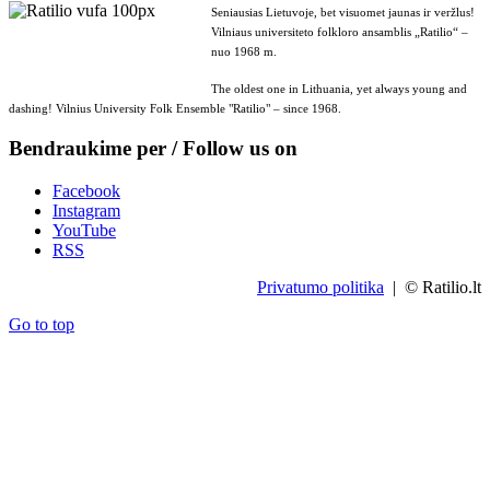
Seniausias Lietuvoje, bet visuomet jaunas ir veržlus!
Vilniaus universiteto folkloro ansamblis „Ratilio“ –
nuo 1968 m.
The oldest one in Lithuania, yet always young and
dashing! Vilnius University Folk Ensemble "Ratilio" – since 1968.
Bendraukime per / Follow us on
Facebook
Instagram
YouTube
RSS
Privatumo politika
| © Ratilio.lt
Go to top