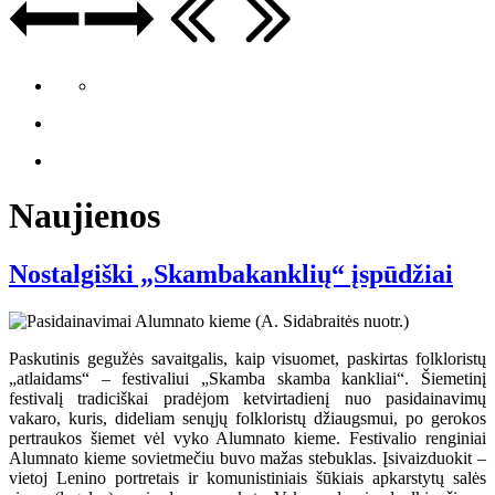
Naujienos
Nostalgiški „Skambakanklių“ įspūdžiai
Paskutinis gegužės savaitgalis, kaip visuomet, paskirtas folkloristų
„atlaidams“ – festivaliui „Skamba skamba kankliai“. Šiemetinį
festivalį tradiciškai pradėjom ketvirtadienį nuo pasidainavimų
vakaro, kuris, dideliam senųjų folkloristų džiaugsmui, po gerokos
pertraukos šiemet vėl vyko Alumnato kieme. Festivalio renginiai
Alumnato kieme sovietmečiu buvo mažas stebuklas. Įsivaizduokit –
vietoj Lenino portretais ir komunistiniais šūkiais apkarstytų salės