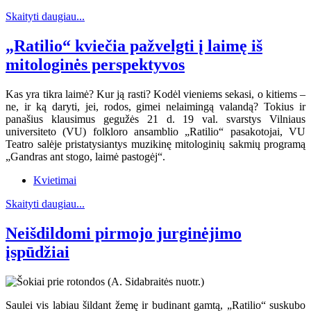
Skaityti daugiau...
„Ratilio“ kviečia pažvelgti į laimę iš
mitologinės perspektyvos
Kas yra tikra laimė? Kur ją rasti? Kodėl vieniems sekasi, o kitiems –
ne, ir ką daryti, jei, rodos, gimei nelaimingą valandą? Tokius ir
panašius klausimus gegužės 21 d. 19 val. svarstys Vilniaus
universiteto (VU) folkloro ansamblio „Ratilio“ pasakotojai, VU
Teatro salėje pristatysiantys muzikinę mitologinių sakmių programą
„Gandras ant stogo, laimė pastogėj“.
Kvietimai
Skaityti daugiau...
Neišdildomi pirmojo jurginėjimo
įspūdžiai
Saulei vis labiau šildant žemę ir budinant gamtą, „Ratilio“ suskubo