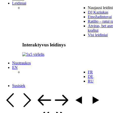
Leidiniai
Naujausi leidini
DJ Kaziukas
Etnožadintuvai
Ratilio – ratui r
Atviras, bet asm
kraštui
Visi leidiniai
Interaktyvus leidinys
Nuotraukos
EN
FR
DE
RU
Susisiek