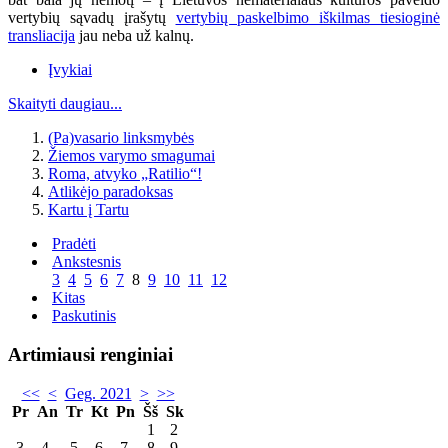
vertybių sąvadų įrašytų
vertybių paskelbimo iškilmas tiesioginė
transliacija
jau neba už kalnų.
Įvykiai
Skaityti daugiau...
(Pa)vasario linksmybės
Žiemos varymo smagumai
Roma, atvyko „Ratilio“!
Atlikėjo paradoksas
Kartu į Tartu
Pradėti
Ankstesnis
3
4
5
6
7
8
9
10
11
12
Kitas
Paskutinis
Artimiausi renginiai
<<
<
Geg. 2021
>
>>
Pr
An
Tr
Kt
Pn
Šš
Sk
1
2
3
4
5
6
7
8
9