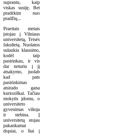
suprantu, kaip
viskas susiję. Bet
pradėkim nuo
pradžių...
Praeitais metais
įstojau į Vilniaus
universitetą, Teisės
fakultetą. Nuolatos
sulaukiu klausimo,
kodėl taip
pasirinkau, ir vis
dar neturiu į jį
atsakymo, juolab
kad pats
pasirinkimas
atsirado gana
kurioziškai. Tačiau
mokytis įdomu, o
universiteto
gyvenimas vilioja
ir stebina. Į
universitetą stojau
pakankamai
drąsiai, o štai į