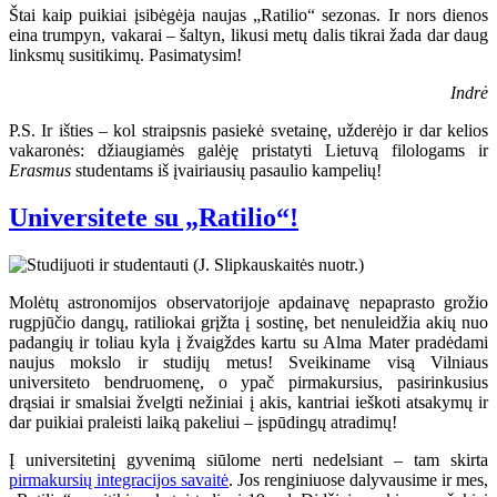
Štai kaip puikiai įsibėgėja naujas „Ratilio“ sezonas. Ir nors dienos
eina trumpyn, vakarai – šaltyn, likusi metų dalis tikrai žada dar daug
linksmų susitikimų. Pasimatysim!
Indrė
P.S. Ir išties – kol straipsnis pasiekė svetainę, užderėjo ir dar kelios
vakaronės: džiaugiamės galėję pristatyti Lietuvą filologams ir
Erasmus
studentams iš įvairiausių pasaulio kampelių!
Universitete su „Ratilio“!
Molėtų astronomijos observatorijoje apdainavę nepaprasto grožio
rugpjūčio dangų, ratiliokai grįžta į sostinę, bet nenuleidžia akių nuo
padangių ir toliau kyla į žvaigždes kartu su Alma Mater pradėdami
naujus mokslo ir studijų metus! Sveikiname visą Vilniaus
universiteto bendruomenę, o ypač pirmakursius, pasirinkusius
drąsiai ir smalsiai žvelgti nežiniai į akis, kantriai ieškoti atsakymų ir
dar puikiai praleisti laiką pakeliui – įspūdingų atradimų!
Į universitetinį gyvenimą siūlome nerti nedelsiant – tam skirta
pirmakursių integracijos savaitė
. Jos renginiuose dalyvausime ir mes,