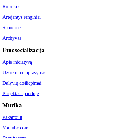
Rubrikos
Artėjantys renginiai
Spaudoje
Archyvas
Etnosocializacija
Apie iniciatyvą
Užsiėmimų aprašymas
Dalyvių atsiliepimai
Projektas spaudoje
Muzika
Pakartot.lt
Youtube.com