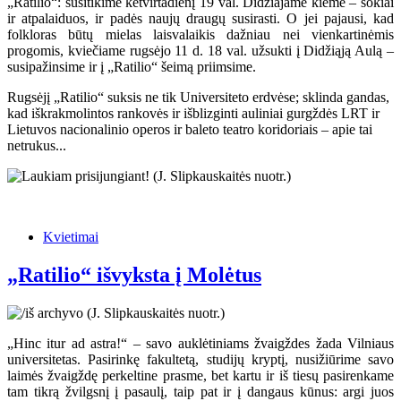
„Ratilio“: susitikime ketvirtadienį 19 val. Didžiajame kieme – šokiai
ir atpalaiduos, ir padės naujų draugų susirasti. O jei pajausi, kad
folkloras būtų mielas laisvalaikis dažniau nei vienkartinėmis
progomis, kviečiame rugsėjo 11 d. 18 val. užsukti į Didžiąją Aulą –
susipažinsime ir į „Ratilio“ šeimą priimsime.
Rugsėjį „Ratilio“ suksis ne tik Universiteto erdvėse; sklinda gandas,
kad iškrakmolintos rankovės ir išblizginti auliniai gurgždės LRT ir
Lietuvos nacionalinio operos ir baleto teatro koridoriais – apie tai
netrukus...
Kvietimai
„Ratilio“ išvyksta į Molėtus
„Hinc itur ad astra!“ – savo auklėtiniams žvaigždes žada Vilniaus
universitetas. Pasirinkę fakultetą, studijų kryptį, nusižiūrime savo
laimės žvaigždę perkeltine prasme, bet kartu ir iš tiesų pasirenkame
tam tikrą žvilgsnį į pasaulį, taip pat ir į dangaus kūnus: argi juos