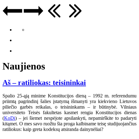
Naujienos
Aš – ratiliokas: teisininkai
Spalio 25-ąją minime Konstitucijos dieną – 1992 m. referendumu
priimtą pagrindinį šalies įstatymą išmanyti yra kiekvieno Lietuvos
piliečio garbės reikalas, o teisininkams – ir būtinybė. Vilniaus
universiteto Teisės fakultetas kasmet rengia Konstitucijos dienas
(
KoDi
) – jei šiemet nespėjote apsilankyti, nepamirškite to padaryti
kitąmet. O mes savo ruožtu šia proga kalbiname teisę studijuojančius
ratiliokus: kaip greta kodeksų atsiranda dainynėliai?