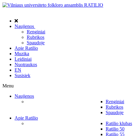
Naujienos
Renginiai
Rubrikos
Spaudoje
Apie Ratilio
Muzika
Leidiniai
Nuotraukos
EN
Susisiek
Menu
Naujienos
Renginiai
Rubrikos
Spaudoje
Apie Ratilio
Ratilio klubas
Ratilio 50
Ratilio 55