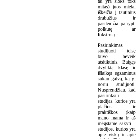
tai yra šioks toks
mitas) juos mielai
iškeičia į tautinius
drabužius ir
pasileidžia patrypti
polkutę ar
fokstrotą.
Pasirinkimas
studijuoti teisę
buvo beveik
atsitiktinis. Baigęs
dvyliktą klasę ir
išlaikęs egzaminus
sukau galvą, ką gi
noriu studijuoti.
Nusprendžiau, kad
pasirinksiu
studijas, kurios yra
plačios ir
praktiškos (kaip
mano mama ir aš
mėgstame sakyti –
studijos, kurios yra
apie viską ir apie