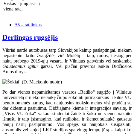
Viskas jungiasi į
vieną ratą.
Aš – ratiliokas
Derlingas rugsėjis
Vikriai nardė autobusas tarp Slovakijos kalnų; paslaptingai, niekam
nepastebint krito žvaigždės virš Molėtų – taip, rodos, tiesiog per
naktį prabėgo 2019-ųjų vasara. Ir Vilniaus gatvėmis vėl suskamba
Gaudeamus igitur
garsai. Vėl plačiai praviros laukia Didžiosios
Aulos durys.
Po dar vienos nepamirštamos vasaros „Ratilio“ sugrįžo į Vilniaus
universitetą ir nieko nelaukę čiupo šokdinti pirmakursius ir kitus VU
bendruomenės narius, kad naujuosius mokslo metus visi pradėtų su
dar didesniu pasiutimu. Didžiajame kieme ir integracijos savaitę, ir
„Visas VU šoka“ vakarą studentai žaidė ir šoko ne vieno prakaito
išmušti ir taip įsismagino, kad ratiliokai ir šiemet sulaukė gausaus
naujų narių pastiprinimo. Vos spėjęs su naujokais susipažinti,
ansamblis vėl stojo į LRT studijos spalvingų lempų jūrą – kaip tikri