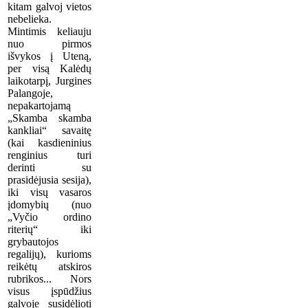
kitam galvoj vietos
nebelieka.
Mintimis keliauju
nuo pirmos
išvykos į Uteną,
per visą Kalėdų
laikotarpį, Jurgines
Palangoje,
nepakartojamą
„Skamba skamba
kankliai“ savaitę
(kai kasdieninius
renginius turi
derinti su
prasidėjusia sesija),
iki visų vasaros
įdomybių (nuo
„Vyčio ordino
riterių“ iki
grybautojos
regalijų), kurioms
reikėtų atskiros
rubrikos... Nors
visus įspūdžius
galvoje susidėlioti