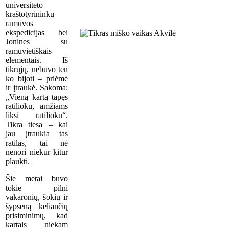
universiteto
kraštotyrininkų
ramuvos
ekspedicijas bei
Jonines su
ramuvietiškais
elementais. Iš
tikrųjų, nebuvo ten
ko bijoti – priėmė
ir įtraukė. Sakoma:
„Vieną kartą tapęs
ratilioku, amžiams
liksi ratilioku“.
Tikra tiesa – kai
jau įtraukia tas
ratilas, tai nė
nenori niekur kitur
plaukti.
Šie metai buvo
tokie pilni
vakaronių, šokių ir
šypseną keliančių
prisiminimų, kad
kartais niekam