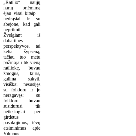
„Ratilio“ naujų
narių priėmimą
ėjau visai kitaip –
nedrąsiai ir su
abejone, kad gali
nepriimti.
Žvelgiant iš
dabartinės
perspektyvos, tai
kelia šypseną,
tačiau tuo metu
pažinojau tik vieną
ratiliokę, buvau
žmogus, kuris,
galima sakyti,
visiškai nesusijęs
su folkloru ir jo
neragavęs: su
folkloru buvau
susidūrusi tik
netiesiogiai per
girdėtus
pasakojimus, tėvų
atsiminimus apie
Vilniaus