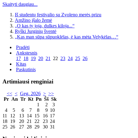
Skaityti daugiau...
Iš studentų festivalio su Zvoleno merės prizu
Amžino įšalo žemė
„O kas ty joja, dulkes kiloja...“
Ryški Jurginių šventė
„Kas man sūpa sūpuoklėlas, ė kas mėta Velykėlas…“
Pradėti
Ankstesnis
17
18
19
20
21
22
23
24
25
26
Kitas
Paskutinis
Artimiausi renginiai
<<
<
Geg. 2026
>
>>
Pr
An
Tr
Kt
Pn
Šš
Sk
1
2
3
4
5
6
7
8
9
10
11
12
13
14
15
16
17
18
19
20
21
22
23
24
25
26
27
28
29
30
31