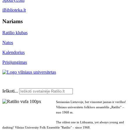
Spotify.com
iBiblioteka.lt
Nariams
Ratilio klubas
Natos
Kalendorius
Prisijungimas
Ieškoti...
Seniausias Lietuvoje, bet visuomet jaunas ir veržlus!
Vilniaus universiteto folkloro ansamblis „Ratilio“ –
nuo 1968 m.
The oldest one in Lithuania, yet always young and
dashing! Vilnius University Folk Ensemble "Ratilio" – since 1968.