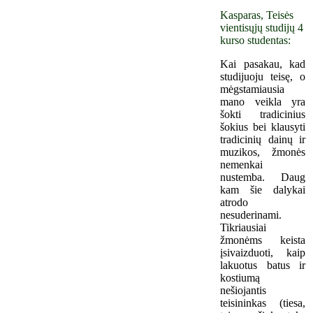
Kasparas, Teisės
vientisųjų studijų 4
kurso studentas:
Kai pasakau, kad
studijuoju teisę, o
mėgstamiausia
mano veikla yra
šokti tradicinius
šokius bei klausyti
tradicinių dainų ir
muzikos, žmonės
nemenkai
nustemba. Daug
kam šie dalykai
atrodo
nesuderinami.
Tikriausiai
žmonėms keista
įsivaizduoti, kaip
lakuotus batus ir
kostiumą
nešiojantis
teisininkas (tiesa,