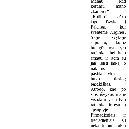
Manau, kad
kertiniu mano
„karjeros“
„Ratilio“ tašku
tapo išvyka į
Palangą, kur
šventėme Jurgines.
Šioje išvykoje
supratau, kokie
brangūs man yra
ratiliokai bei kaip
smagu ir gera su
jais leisti laiką, o
naktinis
pasidainavimas
buvo tiesiog
pasakiškas.
Atrodo, kad po
šios išvykos mane
visada ir visur lydi
ratiliokai ir esu jų
apsuptyje.
Pirmadieniais ir
trečiadieniais su
nekantrumu laukiu