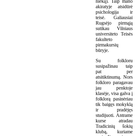
nieką). Taip mano
akiratyje atsidūrė
psichologija ir
teisė. Galiausiai
Rugsėjo pirmąją
sutikau Vilniaus
universiteto Teisės
fakulteto
pirmakursių
būryje.
Su folkloru
susipažinau taip
pat per
atsitiktinumą. Nors
folkloro paragavau
jau penktoje
klasėje, visa galva į
folklorą pasinėriau
tik baigęs mokyklą
ir pradėjęs
studijuoti. Antrame
kurse atradau
Tradicinių šokių
klubą, kuriame