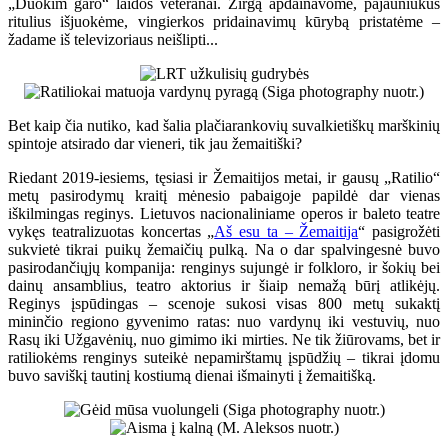
„Duokim garo“ laidos veteranai. Žirgą apdainavome, pajauniukus
ritulius išjuokėme, vingierkos pridainavimų kūrybą pristatėme –
žadame iš televizoriaus neišlipti...
Bet kaip čia nutiko, kad šalia plačiarankovių suvalkietiškų marškinių
spintoje atsirado dar vieneri, tik jau žemaitiški?
Riedant 2019-iesiems, tęsiasi ir Žemaitijos metai, ir gausų „Ratilio“
metų pasirodymų kraitį mėnesio pabaigoje papildė dar vienas
iškilmingas reginys. Lietuvos nacionaliniame operos ir baleto teatre
vykęs teatralizuotas koncertas „
Aš esu ta – Žemaitija
“ pasigrožėti
sukvietė tikrai puikų žemaičių pulką. Na o dar spalvingesnė buvo
pasirodančiųjų kompanija: renginys sujungė ir folkloro, ir šokių bei
dainų ansamblius, teatro aktorius ir šiaip nemažą būrį atlikėjų.
Reginys įspūdingas – scenoje sukosi visas 800 metų sukaktį
mininčio regiono gyvenimo ratas: nuo vardynų iki vestuvių, nuo
Rasų iki Užgavėnių, nuo gimimo iki mirties. Ne tik žiūrovams, bet ir
ratiliokėms renginys suteikė nepamirštamų įspūdžių – tikrai įdomu
buvo saviškį tautinį kostiumą dienai išmainyti į žemaitišką.