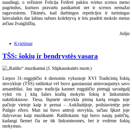
naudingi, o režisierė Felicija Feiferė paklos tvirtus scenos meno
pagrindus, kuriuos pravartu pasikartoti net ir scenos nemažai
ragavusiems. Tikimės, kad darbingos repeticijos ir turiningas
laisvalaikis dar labiau suburs kolektyvą ir leis pradėti mokslo metus
arčiau žvaigždžių.
Julija
Kvietimai
TŠS: šokių ir bendrystės vasara
Liepos 31–rugpjūčio 4 dienomis vykusioje XVI Tradicinių šokių
stovykloje (TŠS) ratiliokai vėl buvo gausiausiai atstovaujantys savo
ansambliui. Jau tapo tradicija kasmet rugpjūčio pirmąjį savaitgalį
vykti vis į kitą šalies kraštą mokytis šokių ir linksmintis
naktišokiuose. Tiesa, šiųmetė stovykla pirmą kartą rengta toje
pačioje vietoje kaip ir pernai – Aukštaitijoje, poilsiavietėje prie
Pailgio ežero. Man tai buvo antroji stovykla, tačiau šįkart joje
dalyvavau kaip muzikantė. Ratiliokams irgi buvo naujų patirčių,
kadangi šiemet čia ne tik linksminomės, bet ir vedėme šokių
mokymus.