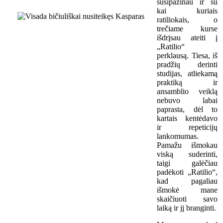
susipažinau ir su
kai kuriais
ratiliokais, o
trečiame kurse
išdrįsau ateiti į
„Ratilio“
perklausą. Tiesa, iš
pradžių derinti
studijas, atliekamą
praktiką ir
ansamblio veiklą
nebuvo labai
paprasta, dėl to
kartais kentėdavo
ir repeticijų
lankomumas.
Pamažu išmokau
viską suderinti,
taigi galėčiau
padėkoti „Ratilio“,
kad pagaliau
išmokė mane
skaičiuoti savo
laiką ir jį branginti.