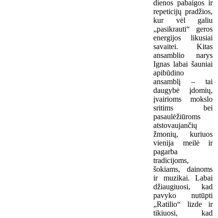
dienos pabaigos ir
repeticijų pradžios,
kur vėl galiu
„pasikrauti“ geros
energijos likusiai
savaitei. Kitas
ansamblio narys
Ignas labai šauniai
apibūdino
ansamblį – tai
daugybė įdomių,
įvairioms mokslo
sritims bei
pasaulėžiūroms
atstovaujančių
žmonių, kuriuos
vienija meilė ir
pagarba
tradicijoms,
šokiams, dainoms
ir muzikai. Labai
džiaugiuosi, kad
pavyko nutūpti
„Ratilio“ lizde ir
tikiuosi, kad