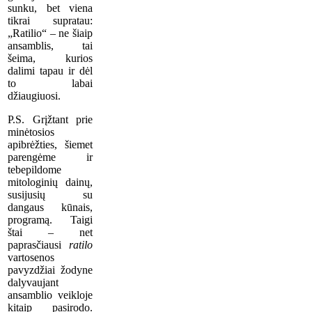
sunku, bet viena
tikrai supratau:
„Ratilio“ – ne šiaip
ansamblis, tai
šeima, kurios
dalimi tapau ir dėl
to labai
džiaugiuosi.
P.S. Grįžtant prie
minėtosios
apibrėžties, šiemet
parengėme ir
tebepildome
mitologinių dainų,
susijusių su
dangaus kūnais,
programą. Taigi
štai – net
paprasčiausi
ratilo
vartosenos
pavyzdžiai žodyne
dalyvaujant
ansamblio veikloje
kitaip pasirodo.