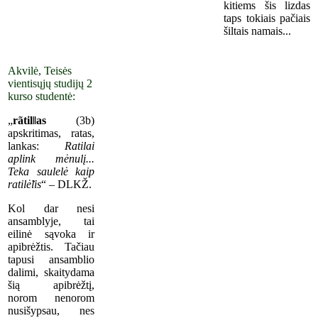
kitiems šis lizdas
taps tokiais pačiais
šiltais namais...
Akvilė, Teisės
vientisųjų studijų 2
kurso studentė:
„
rãtil‖as
(3b)
apskritimas, ratas,
lankas:
Ratilai
aplink mėnulį...
Teka saulelė kaip
ratilė̃lis
“ – DLKŽ.
Kol dar nesi
ansamblyje, tai
eilinė sąvoka ir
apibrėžtis. Tačiau
tapusi ansamblio
dalimi, skaitydama
šią apibrėžtį,
norom nenorom
nusišypsau, nes