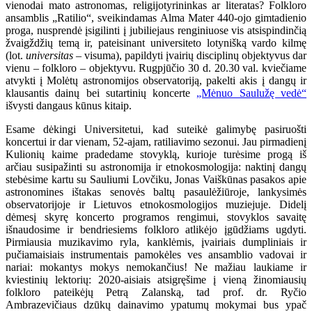
vienodai mato astronomas, religijotyrininkas ar literatas? Folkloro
ansamblis „Ratilio“, sveikindamas Alma Mater 440-ojo gimtadienio
proga, nusprendė įsigilinti į jubiliejaus renginiuose vis atsispindinčią
žvaigždžių temą ir, pateisinant universiteto lotynišką vardo kilmę
(lot.
universitas
– visuma), papildyti įvairių disciplinų objektyvus dar
vienu – folkloro – objektyvu. Rugpjūčio 30 d. 20.30 val. kviečiame
atvykti į Molėtų astronomijos observatoriją, pakelti akis į dangų ir
klausantis dainų bei sutartinių koncerte
„Mėnuo Saulužę vedė“
išvysti dangaus kūnus kitaip.
Esame dėkingi Universitetui, kad suteikė galimybę pasiruošti
koncertui ir dar vienam, 52-ajam, ratiliavimo sezonui. Jau pirmadienį
Kulionių kaime pradedame stovyklą, kurioje turėsime progą iš
arčiau susipažinti su astronomija ir etnokosmologija: naktinį dangų
stebėsime kartu su Sauliumi Lovčiku, Jonas Vaiškūnas pasakos apie
astronomines ištakas senovės baltų pasaulėžiūroje, lankysimės
observatorijoje ir Lietuvos etnokosmologijos muziejuje. Didelį
dėmesį skyrę koncerto programos rengimui, stovyklos savaitę
išnaudosime ir bendriesiems folkloro atlikėjo įgūdžiams ugdyti.
Pirmiausia muzikavimo ryla, kanklėmis, įvairiais dumpliniais ir
pučiamaisiais instrumentais pamokėles ves ansamblio vadovai ir
nariai: mokantys mokys nemokančius! Ne mažiau laukiame ir
kviestinių lektorių: 2020-aisiais atsigręšime į vieną žinomiausių
folkloro pateikėjų Petrą Zalanską, tad prof. dr. Ryčio
Ambrazevičiaus dzūkų dainavimo ypatumų mokymai bus ypač