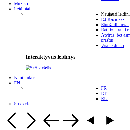
Muzika
Leidiniai
Naujausi leidini
DJ Kaziukas
Etnožadintuvai
Ratilio – ratui r
Atviras, bet asm
kraštui
Visi leidiniai
Interaktyvus leidinys
Nuotraukos
EN
FR
DE
RU
Susisiek