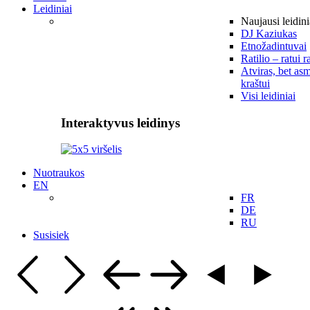
Leidiniai
Naujausi leidini
DJ Kaziukas
Etnožadintuvai
Ratilio – ratui r
Atviras, bet asm
kraštui
Visi leidiniai
Interaktyvus leidinys
Nuotraukos
EN
FR
DE
RU
Susisiek