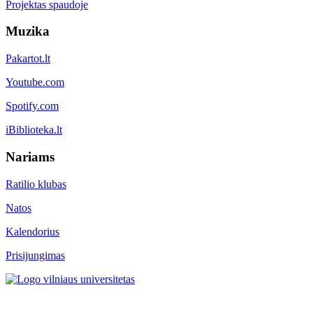
Projektas spaudoje
Muzika
Pakartot.lt
Youtube.com
Spotify.com
iBiblioteka.lt
Nariams
Ratilio klubas
Natos
Kalendorius
Prisijungimas