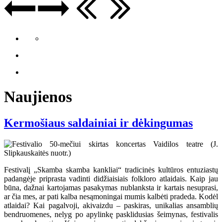
Naujienos
Kermošiaus saldainiai ir dėkingumas
Festivalį „Skamba skamba kankliai“ tradicinės kultūros entuziastų
padangėje priprasta vadinti didžiaisiais folkloro atlaidais. Kaip jau
būna, dažnai kartojamas pasakymas nublanksta ir kartais nesuprasi,
ar čia mes, ar pati kalba nesąmoningai mumis kalbėti pradeda. Kodėl
atlaidai? Kai pagalvoji, akivaizdu – paskiras, unikalias ansamblių
bendruomenes, nelyg po apylinkę pasklidusias šeimynas, festivalis