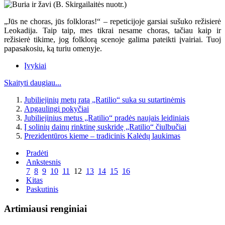
„Jūs ne choras, jūs folkloras!“ – repeticijoje garsiai sušuko režisierė
Leokadija. Taip taip, mes tikrai nesame choras, tačiau kaip ir
režisierė tikime, jog folklorą scenoje galima pateikti įvairiai. Tuoj
papasakosiu, ką turiu omenyje.
Įvykiai
Skaityti daugiau...
Jubiliejinių metų ratą „Ratilio“ suka su sutartinėmis
Apgaulingi pokyčiai
Jubiliejinius metus „Ratilio“ pradės naujais leidiniais
Į solinių dainų rinktinę suskridę „Ratilio“ čiulbučiai
Prezidentūros kieme – tradicinis Kalėdų laukimas
Pradėti
Ankstesnis
7
8
9
10
11
12
13
14
15
16
Kitas
Paskutinis
Artimiausi renginiai