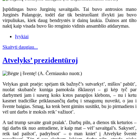
Įspūdingas buvo Jurginių savaitgalis. Tai buvo antrosios mano
Jurginės Palangoje, todėl dar tik besiruošiant išvykti jau buvo
virpuliukas, kiek daug bendrystės ir dainų laukia. Dainos ant tilto
naktį kaip visada buvo šio renginio vidinis ansamblio atidarymas.
Įvykiai
Skaityti daugiau...
Atvelyks’ prezidentūroj
Velykas grait praėje: spėjam tik bažnyč’s sutvarkyt’, mišios’ pabūt’,
nuolat skubanče kuniga pamoksla išklausyt – gi kėp tyč par
darbymeti jam i suserg koks kэtos parapijos klebons, – nu i ketu
kasmet tradiciške priklausančių darbų i smagumų nuveikt, o jau i
švente baigias. Smag, ka tenk bent gimins susitikt, bu jo pirmadiens i
vėl unt darbs ir moksls reik’ važiuot’.
A tad trump savaite grait pralak’. Darbų piln, a dienos tik keturios –
tigi darbs tik nuo antradiene, ir kaip mat – vėl’ savaitgal’s. Sakyset’,
reik tad pailsэt’, padrybsot’ – o man kniet’ į Atvelyke šventė