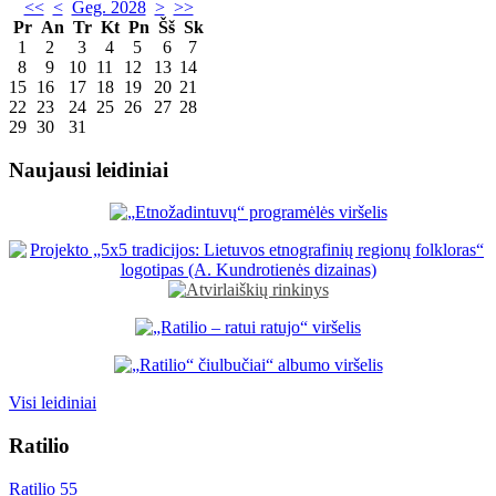
<<
<
Geg. 2028
>
>>
Pr
An
Tr
Kt
Pn
Šš
Sk
1
2
3
4
5
6
7
8
9
10
11
12
13
14
15
16
17
18
19
20
21
22
23
24
25
26
27
28
29
30
31
Naujausi leidiniai
Visi leidiniai
Ratilio
Ratilio 55