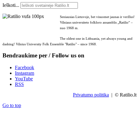
Ieškoti...
Seniausias Lietuvoje, bet visuomet jaunas ir veržlus!
Vilniaus universiteto folkloro ansamblis „Ratilio“ –
nuo 1968 m.
The oldest one in Lithuania, yet always young and
dashing! Vilnius University Folk Ensemble "Ratilio" – since 1968.
Bendraukime per / Follow us on
Facebook
Instagram
YouTube
RSS
Privatumo politika
| © Ratilio.lt
Go to top