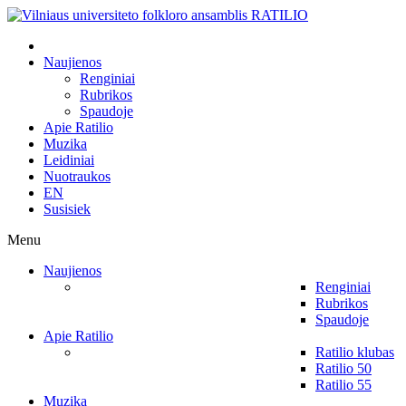
Naujienos
Renginiai
Rubrikos
Spaudoje
Apie Ratilio
Muzika
Leidiniai
Nuotraukos
EN
Susisiek
Menu
Naujienos
Renginiai
Rubrikos
Spaudoje
Apie Ratilio
Ratilio klubas
Ratilio 50
Ratilio 55
Muzika