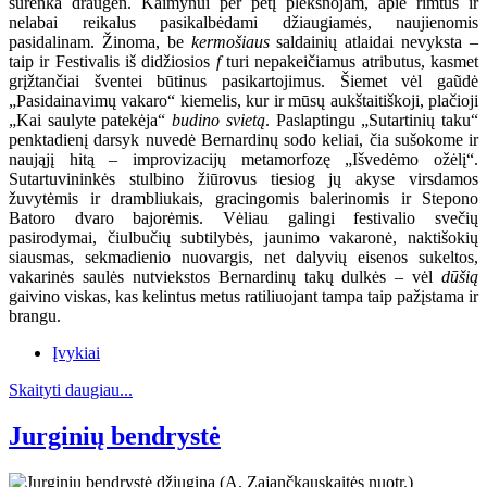
surenka draugėn. Kaimynui per petį plekšnojam, apie rimtus ir
nelabai reikalus pasikalbėdami džiaugiamės, naujienomis
pasidalinam. Žinoma, be
kermošiaus
saldainių atlaidai nevyksta –
taip ir Festivalis iš didžiosios
f
turi nepakeičiamus atributus, kasmet
grįžtančiai šventei būtinus pasikartojimus. Šiemet vėl gaũdė
„Pasidainavimų vakaro“ kiemelis, kur ir mūsų aukštaitiškoji, plačioji
„Kai saulyte patekėja“
budino svietą
. Paslaptingu „Sutartinių taku“
penktadienį darsyk nuvedė Bernardinų sodo keliai, čia sušokome ir
naująjį hitą – improvizacijų metamorfozę „Išvedėmo ožėlį“.
Sutartuvininkės stulbino žiūrovus tiesiog jų akyse virsdamos
žuvytėmis ir drambliukais, gracingomis balerinomis ir Stepono
Batoro dvaro bajorėmis. Vėliau galingi festivalio svečių
pasirodymai, čiulbučių subtilybės, jaunimo vakaronė, naktišokių
siausmas, sekmadienio nuovargis, net dalyvių eisenos sukeltos,
vakarinės saulės nutviekstos Bernardinų takų dulkės – vėl
dūšią
gaivino viskas, kas kelintus metus ratiliuojant tampa taip pažįstama ir
brangu.
Įvykiai
Skaityti daugiau...
Jurginių bendrystė