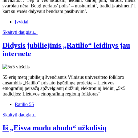
nuvažiuot’. Tėp ti ves skubam, lekiam, darbų piln, atroda, nieka
svarbiau nėra. Betgi geriaus’ poils’ – nusiramint’, tradicijs atsiment’ i
kart su vэsės dalyvaut bendram pasibuvim’.
Įvykiai
Skaityti daugiau...
Didysis jubiliejinis „Ratilio“ leidinys jau
internete
55-erių metų jubiliejų švenčiantis Vilniaus universiteto folkloro
ansamblis „Ratilio“ pristato įspūdingą projektą – Lietuvos
etnografinį peizažą apžvelgiantį didžiulį elektroninį leidinį „5x5
tradicijos: Lietuvos etnografinių regionų folkloras“.
Ratilio 55
Skaityti daugiau...
Iš „Eisva mudu abudu“ užkulisių