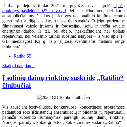
Darbai pradėjo virti dar 2021 m. gegužę, o visu greičiu
įrašų
traukinys pasileido 2022 m. vasarį
. Jei suskaičiuotume, kiek kartų
ansambliečiai mynė takus į Lietuvos nacionalinio kultūros centro
garso įrašų studiją, susidarytų visos dvi savaitės. O jeigu pridėtume
filmavimąsi vaizdo įrašams ir fotosesijas, išeitų ir trečia savaitė
energingo darbo. Ir tai, be abejo, neskaičiuojant nei uolaus
repetavimo, nei vėlesnio turinio ruošimo leidybai – iš viso apie 17
GB medžiagos! Ką gi taip įsijuosę šventiniams metams rengė
ratiliokai?
Ratilio 55
Skaityti daugiau...
Į solinių dainų rinktinę suskridę „Ratilio“
čiulbučiai
Vis gausėjant festivaliuose, konkursuose, koncertinėse programose
padainuoti solo išdrįstančių ansambliečių ir pildantis jų repertuarui,
pamažu subrendo sumanymas parengti solinių dainų rinktinę.
Norėjosi parodyti, kokie gi balsai, kokie žmonės sudaro „Ratilio“ –