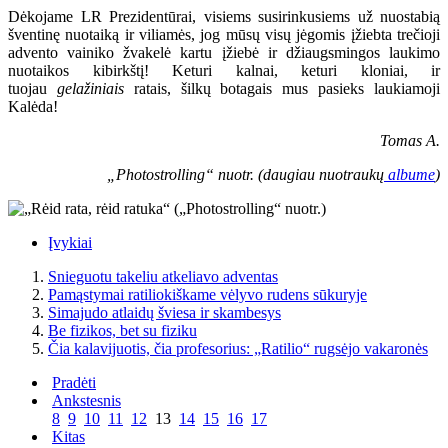
Dėkojame LR Prezidentūrai, visiems susirinkusiems už nuostabią
šventinę nuotaiką ir viliamės, jog mūsų visų jėgomis įžiebta trečioji
advento vainiko žvakelė kartu įžiebė ir džiaugsmingos laukimo
nuotaikos kibirkštį! Keturi kalnai, keturi kloniai, ir
tuojau
gelažiniais
ratais, šilkų botagais mus pasieks laukiamoji
Kalėda!
Tomas A.
„Photostrolling“ nuotr. (daugiau nuotraukų
albume
)
Įvykiai
Snieguotu takeliu atkeliavo adventas
Pamąstymai ratiliokiškame vėlyvo rudens sūkuryje
Simajudo atlaidų šviesa ir skambesys
Be fizikos, bet su fiziku
Čia kalavijuotis, čia profesorius: „Ratilio“ rugsėjo vakaronės
Pradėti
Ankstesnis
8
9
10
11
12
13
14
15
16
17
Kitas