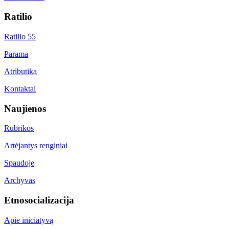
Ratilio
Ratilio 55
Parama
Atributika
Kontaktai
Naujienos
Rubrikos
Artėjantys renginiai
Spaudoje
Archyvas
Etnosocializacija
Apie iniciatyvą