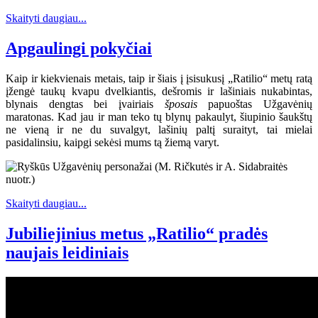
Skaityti daugiau...
Apgaulingi pokyčiai
Kaip ir kiekvienais metais, taip ir šiais į įsisukusį „Ratilio“ metų ratą
įžengė taukų kvapu dvelkiantis, dešromis ir lašiniais nukabintas,
blynais dengtas bei įvairiais
šposais
papuoštas Užgavėnių
maratonas. Kad jau ir man teko tų blynų pakaulyt, šiupinio šaukštų
ne vieną ir ne du suvalgyt, lašinių paltį suraityt, tai mielai
pasidalinsiu, kaipgi sekėsi mums tą žiemą varyt.
Skaityti daugiau...
Jubiliejinius metus „Ratilio“ pradės
naujais leidiniais