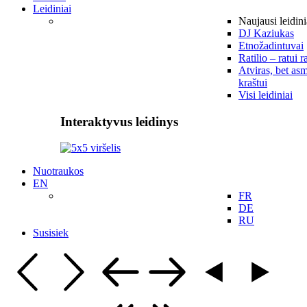
Leidiniai
Naujausi leidini
DJ Kaziukas
Etnožadintuvai
Ratilio – ratui r
Atviras, bet asm
kraštui
Visi leidiniai
Interaktyvus leidinys
Nuotraukos
EN
FR
DE
RU
Susisiek