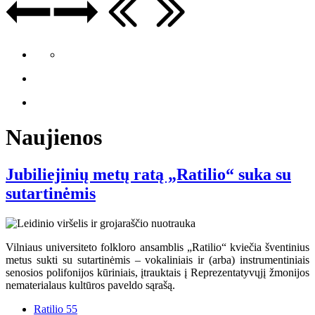
Naujienos
Jubiliejinių metų ratą „Ratilio“ suka su
sutartinėmis
Vilniaus universiteto folkloro ansamblis „Ratilio“ kviečia šventinius
metus sukti su sutartinėmis – vokaliniais ir (arba) instrumentiniais
senosios polifonijos kūriniais, įtrauktais į Reprezentatyvųjį žmonijos
nematerialaus kultūros paveldo sąrašą.
Ratilio 55