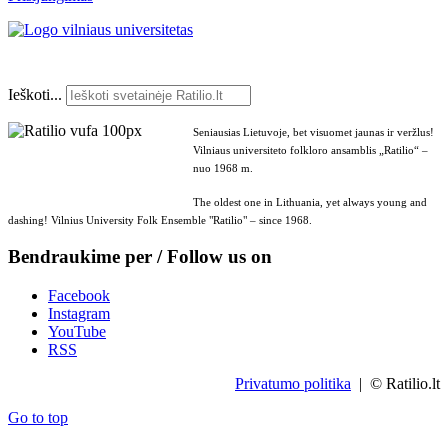
Ieškoti...
Seniausias Lietuvoje, bet visuomet jaunas ir veržlus!
Vilniaus universiteto folkloro ansamblis „Ratilio“ –
nuo 1968 m.
The oldest one in Lithuania, yet always young and
dashing! Vilnius University Folk Ensemble "Ratilio" – since 1968.
Bendraukime per / Follow us on
Facebook
Instagram
YouTube
RSS
Privatumo politika
| © Ratilio.lt
Go to top