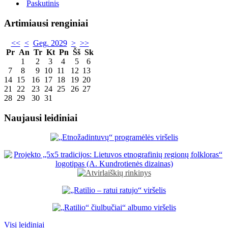
Paskutinis
Artimiausi renginiai
<<
<
Geg. 2029
>
>>
Pr
An
Tr
Kt
Pn
Šš
Sk
1
2
3
4
5
6
7
8
9
10
11
12
13
14
15
16
17
18
19
20
21
22
23
24
25
26
27
28
29
30
31
Naujausi leidiniai
Visi leidiniai