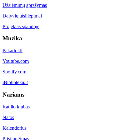
Užsiėmimų aprašymas
Dalyvių atsiliepimai
Projektas spaudoje
Muzika
Pakartot.lt
Youtube.com
Spotify.com
iBiblioteka.lt
Nariams
Ratilio klubas
Natos
Kalendorius
Prisijungimas