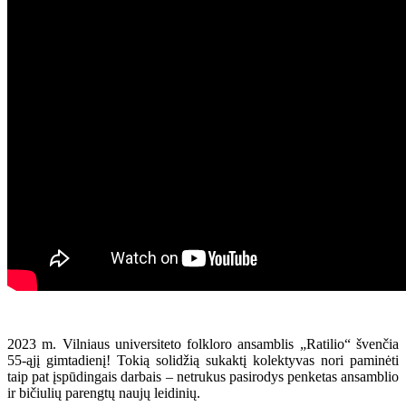
2023 m. Vilniaus universiteto folkloro ansamblis „Ratilio“ švenčia
55-ąjį gimtadienį! Tokią solidžią sukaktį kolektyvas nori paminėti
taip pat įspūdingais darbais – netrukus pasirodys penketas ansamblio
ir bičiulių parengtų naujų leidinių.