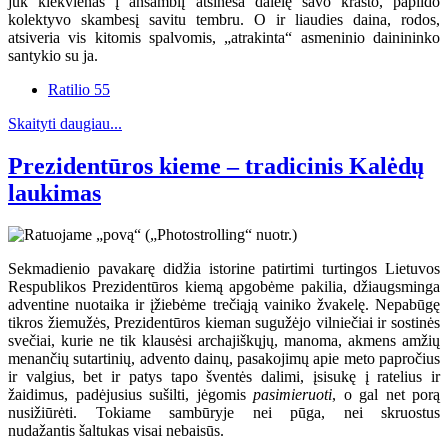
juk kiekvienas į ansamblį atsineša dalelę savo krašto, papildo
kolektyvo skambesį savitu tembru. O ir liaudies daina, rodos,
atsiveria vis kitomis spalvomis, „atrakinta“ asmeninio dainininko
santykio su ja.
Ratilio 55
Skaityti daugiau...
Prezidentūros kieme – tradicinis Kalėdų
laukimas
Sekmadienio pavakarę didžia istorine patirtimi turtingos Lietuvos
Respublikos Prezidentūros kiemą apgobėme pakilia, džiaugsminga
adventine nuotaika ir įžiebėme trečiąją vainiko žvakelę. Nepabūgę
tikros žiemužės, Prezidentūros kieman sugužėjo vilniečiai ir sostinės
svečiai, kurie ne tik klausėsi archajiškųjų, manoma, akmens amžių
menančių sutartinių, advento dainų, pasakojimų apie meto papročius
ir valgius, bet ir patys tapo šventės dalimi, įsisukę į ratelius ir
žaidimus, padėjusius sušilti, jėgomis
pasimieruoti
, o gal net porą
nusižiūrėti. Tokiame sambūryje nei pūga, nei skruostus
nudažantis šaltukas visai nebaisūs.