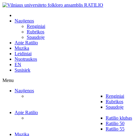
Naujienos
Renginiai
Rubrikos
Spaudoje
Apie Ratilio
Muzika
Leidiniai
Nuotraukos
EN
Susisiek
Menu
Naujienos
Renginiai
Rubrikos
Spaudoje
Apie Ratilio
Ratilio klubas
Ratilio 50
Ratilio 55
Muzika