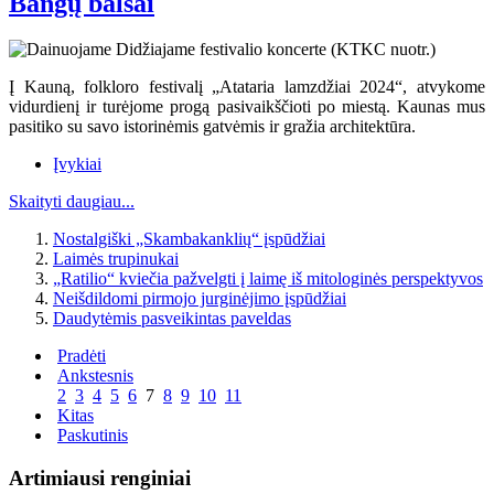
Bangų balsai
Į Kauną, folkloro festivalį „Atataria lamzdžiai 2024“, atvykome
vidurdienį ir turėjome progą pasivaikščioti po miestą. Kaunas mus
pasitiko su savo istorinėmis gatvėmis ir gražia architektūra.
Įvykiai
Skaityti daugiau...
Nostalgiški „Skambakanklių“ įspūdžiai
Laimės trupinukai
„Ratilio“ kviečia pažvelgti į laimę iš mitologinės perspektyvos
Neišdildomi pirmojo jurginėjimo įspūdžiai
Daudytėmis pasveikintas paveldas
Pradėti
Ankstesnis
2
3
4
5
6
7
8
9
10
11
Kitas
Paskutinis
Artimiausi renginiai