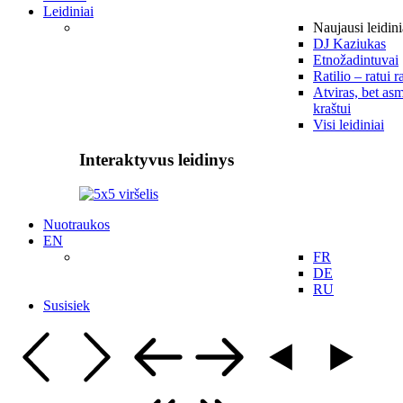
Leidiniai
Naujausi leidini
DJ Kaziukas
Etnožadintuvai
Ratilio – ratui r
Atviras, bet asm
kraštui
Visi leidiniai
Interaktyvus leidinys
Nuotraukos
EN
FR
DE
RU
Susisiek