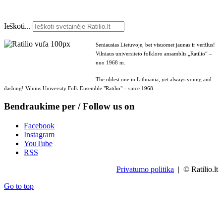
Ieškoti...
Seniausias Lietuvoje, bet visuomet jaunas ir veržlus!
Vilniaus universiteto folkloro ansamblis „Ratilio“ –
nuo 1968 m.
The oldest one in Lithuania, yet always young and
dashing! Vilnius University Folk Ensemble "Ratilio" – since 1968.
Bendraukime per / Follow us on
Facebook
Instagram
YouTube
RSS
Privatumo politika
| © Ratilio.lt
Go to top