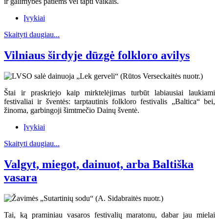
ir galimybės patiems vėl tapti vaikais.
Įvykiai
Skaityti daugiau...
Vilniaus širdyje dūzgė folkloro avilys
Štai ir praskriejo kaip mirktelėjimas turbūt labiausiai laukiami
festivaliai ir šventės: tarptautinis folkloro festivalis „Baltica“ bei,
žinoma, garbingoji šimtmečio Dainų šventė.
Įvykiai
Skaityti daugiau...
Valgyt, miegot, dainuot, arba Baltiška
vasara
Tai, ką praminiau vasaros festivalių maratonu, dabar jau mielai