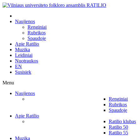
Naujienos
Renginiai
Rubrikos
Spaudoje
Apie Ratilio
Muzika
Leidiniai
Nuotraukos
EN
Susisiek
Menu
Naujienos
Renginiai
Rubrikos
Spaudoje
Apie Ratilio
Ratilio klubas
Ratilio 50
Ratilio 55
Muzika