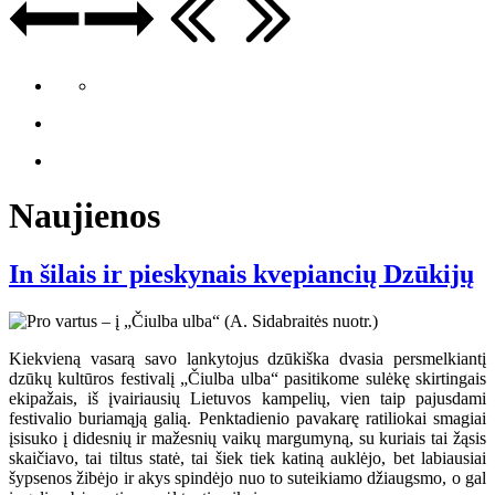
Naujienos
In šilais ir pieskynais kvepiancių Dzūkijų
Kiekvieną vasarą savo lankytojus dzūkiška dvasia persmelkiantį
dzūkų kultūros festivalį „Čiulba ulba“ pasitikome sulėkę skirtingais
ekipažais, iš įvairiausių Lietuvos kampelių, vien taip pajusdami
festivalio buriamąją galią. Penktadienio pavakarę ratiliokai smagiai
įsisuko į didesnių ir mažesnių vaikų margumyną, su kuriais tai žąsis
skaičiavo, tai tiltus statė, tai šiek tiek katiną auklėjo, bet labiausiai
šypsenos žibėjo ir akys spindėjo nuo to suteikiamo džiaugsmo, o gal