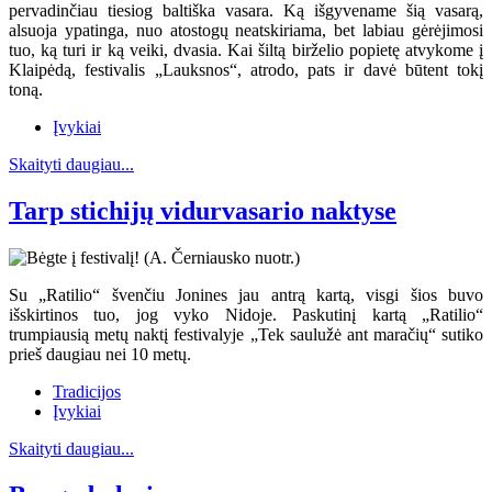
pervadinčiau tiesiog baltiška vasara. Ką išgyvename šią vasarą,
alsuoja ypatinga, nuo atostogų neatskiriama, bet labiau gėrėjimosi
tuo, ką turi ir ką veiki, dvasia. Kai šiltą birželio popietę atvykome į
Klaipėdą, festivalis „Lauksnos“, atrodo, pats ir davė būtent tokį
toną.
Įvykiai
Skaityti daugiau...
Tarp stichijų vidurvasario naktyse
Su „Ratilio“ švenčiu Jonines jau antrą kartą, visgi šios buvo
išskirtinos tuo, jog vyko Nidoje. Paskutinį kartą „Ratilio“
trumpiausią metų naktį festivalyje „Tek saulužė ant maračių“ sutiko
prieš daugiau nei 10 metų.
Tradicijos
Įvykiai
Skaityti daugiau...