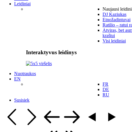
Leidiniai
Naujausi leidini
DJ Kaziukas
Etnožadintuvai
Ratilio – ratui r
Atviras, bet asm
kraštui
Visi leidiniai
Interaktyvus leidinys
Nuotraukos
EN
FR
DE
RU
Susisiek