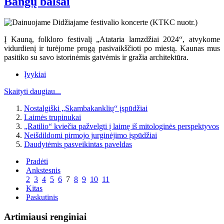
Bangų balsai
Į Kauną, folkloro festivalį „Atataria lamzdžiai 2024“, atvykome
vidurdienį ir turėjome progą pasivaikščioti po miestą. Kaunas mus
pasitiko su savo istorinėmis gatvėmis ir gražia architektūra.
Įvykiai
Skaityti daugiau...
Nostalgiški „Skambakanklių“ įspūdžiai
Laimės trupinukai
„Ratilio“ kviečia pažvelgti į laimę iš mitologinės perspektyvos
Neišdildomi pirmojo jurginėjimo įspūdžiai
Daudytėmis pasveikintas paveldas
Pradėti
Ankstesnis
2
3
4
5
6
7
8
9
10
11
Kitas
Paskutinis
Artimiausi renginiai