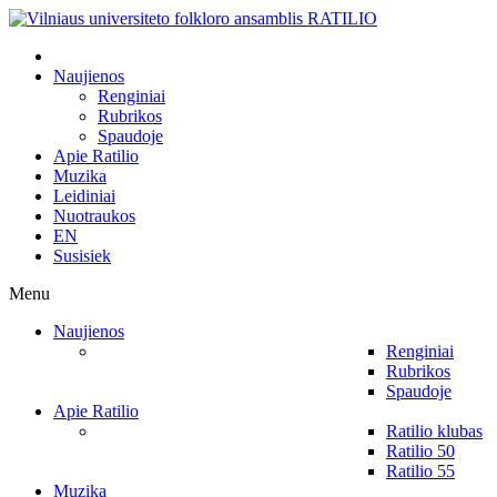
Naujienos
Renginiai
Rubrikos
Spaudoje
Apie Ratilio
Muzika
Leidiniai
Nuotraukos
EN
Susisiek
Menu
Naujienos
Renginiai
Rubrikos
Spaudoje
Apie Ratilio
Ratilio klubas
Ratilio 50
Ratilio 55
Muzika