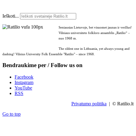
Ieškoti...
Seniausias Lietuvoje, bet visuomet jaunas ir veržlus!
Vilniaus universiteto folkloro ansamblis „Ratilio“ –
nuo 1968 m.
The oldest one in Lithuania, yet always young and
dashing! Vilnius University Folk Ensemble "Ratilio" – since 1968.
Bendraukime per / Follow us on
Facebook
Instagram
YouTube
RSS
Privatumo politika
| © Ratilio.lt
Go to top