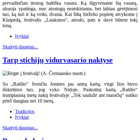
pervadinčiau tiesiog baltiška vasara. Ką išgyvename šią vasarą,
alsuoja ypatinga, nuo atostogų neatskiriama, bet labiau gėrėjimosi
tuo, ką turi ir ką veiki, dvasia. Kai šiltą birželio popietę atvykome į
Klaipėdą, festivalis „Lauksnos“, atrodo, pats ir davė būtent tokį
toną.
Įvykiai
Skaityti daugiau...
Tarp stichijų vidurvasario naktyse
Su „Ratilio“ švenčiu Jonines jau antrą kartą, visgi šios buvo
išskirtinos tuo, jog vyko Nidoje. Paskutinį kartą „Ratilio“
trumpiausią metų naktį festivalyje „Tek saulužė ant maračių“ sutiko
prieš daugiau nei 10 metų.
Tradicijos
Įvykiai
Skaityti daugiau...