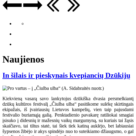
Naujienos
In šilais ir pieskynais kvepiancių Dzūkijų
Kiekvieną vasarą savo lankytojus dzūkiška dvasia persmelkiantį
dzūkų kultūros festivalį „Čiulba ulba“ pasitikome sulėkę skirtingais
ekipažais, iš įvairiausių Lietuvos kampelių, vien taip pajusdami
festivalio buriamąją galią. Penktadienio pavakarę ratiliokai smagiai
įsisuko į didesnių ir mažesnių vaikų margumyną, su kuriais tai žąsis
skaičiavo, tai tiltus statė, tai šiek tiek katiną auklėjo, bet labiausiai
šypsenos žibėjo ir akys spindėjo nuo to suteikiamo džiaugsmo, o gal