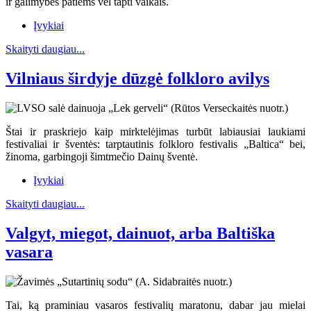
ir galimybės patiems vėl tapti vaikais.
Įvykiai
Skaityti daugiau...
Vilniaus širdyje dūzgė folkloro avilys
Štai ir praskriejo kaip mirktelėjimas turbūt labiausiai laukiami
festivaliai ir šventės: tarptautinis folkloro festivalis „Baltica“ bei,
žinoma, garbingoji šimtmečio Dainų šventė.
Įvykiai
Skaityti daugiau...
Valgyt, miegot, dainuot, arba Baltiška
vasara
Tai, ką praminiau vasaros festivalių maratonu, dabar jau mielai