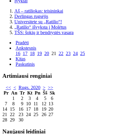
Įvykiai
Aš – ratiliokas: teisininkai
Derlingas rugsėjis
Universitete su „Ratilio“!
„Ratilio“ išvyksta į Molėtus
TŠS: šokių ir bendrystės vasara
Pradėti
Ankstesnis
16
17
18
19
20
21
22
23
24
25
Kitas
Paskutinis
Artimiausi renginiai
<<
<
Rugs. 2020
>
>>
Pr
An
Tr
Kt
Pn
Šš
Sk
1
2
3
4
5
6
7
8
9
10
11
12
13
14
15
16
17
18
19
20
21
22
23
24
25
26
27
28
29
30
Naujausi leidiniai