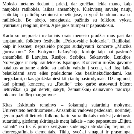
Mokslo metams riedant į priekį, dar greičiau lekia mano, kaip
naujokės ratiliokės, laikas ansamblyje. Kiekvieną savaitę naujų
įspūdžių ir patirčių semiuosi repeticijose, o ypač bendraudama su
ratiliokais. Be abejo, smagiausia pažintis su folkloru vyksta
įvairiausių renginių metu. Apie juos trumpai ir papasakosiu.
Kartu su neįprastai maloniais orais mėnesio pradžia mus pasitiko
tarptautiniu folkloro festivaliu „Pokrovskije kolokola“. Ratiliokai,
kaip ir kasmet, nepraleido progos sudalyvauti koncerte „Muzika
gurmanams“ Šv. Kotrynos bažnyčioje, kurioje taip pat pasirodė
ansambliai iš Latvijos, Rusijos, Serbijos, Sakartvelo, Lenkijos,
Norvegijos ir netgi saulėtosios Ispanijos. Koncertui ruoštis gavome
patalpas antrame aukšte su puikiu vaizdu į sceną, tad ilgą laiką
belaukdami savo eilės praleidome kas besišnekučiuodami, kas
megzdami, o kas grožėdamiesi kitų tautų pasirodymais. Džiaugiuosi,
kad pirmajį koncertą su „Ratilio“ teko garbė atstovauti būtent
lietuviškai (o gal derėtų sakyti, žemaitiškai) dainavimo tradicijai
tokiame kultūrų margumyne.
Kitas išskirtinis renginys – šokamųjų sutartinių mokymai
Universiteto bendruomenei. Ansamblio vadovės padedami, norintieji
geriau pažinti lietuvių folklorą kartu su ratiliokais mokėsi įvairiausių
sutartinių, giedamų skirtingais metų laikais – nuo paprastutės „Dijūta
kolnali“ iki tik iš pirmo žvilgsnio sudėtingai atrodančių trejinių su
choreografiniais elementais. Tikiu, svečiai smagiai ir prasmingai