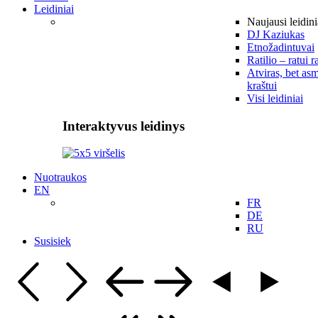
Leidiniai
Naujausi leidini
DJ Kaziukas
Etnožadintuvai
Ratilio – ratui r
Atviras, bet asm
kraštui
Visi leidiniai
Interaktyvus leidinys
Nuotraukos
EN
FR
DE
RU
Susisiek