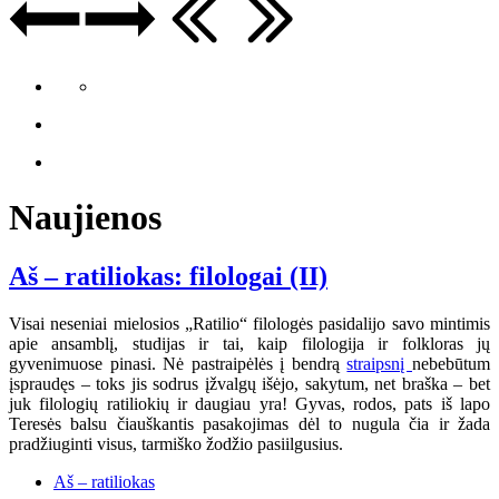
Naujienos
Aš – ratiliokas: filologai (II)
Visai neseniai mielosios „Ratilio“ filologės pasidalijo savo mintimis
apie ansamblį, studijas ir tai, kaip filologija ir folkloras jų
gyvenimuose pinasi. Nė pastraipėlės į bendrą
straipsnį
nebebūtum
įspraudęs – toks jis sodrus įžvalgų išėjo, sakytum, net braška – bet
juk filologių ratiliokių ir daugiau yra! Gyvas, rodos, pats iš lapo
Teresės balsu čiauškantis pasakojimas dėl to nugula čia ir žada
pradžiuginti visus, tarmiško žodžio pasiilgusius.
Aš – ratiliokas