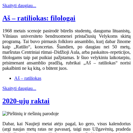
Skaityti daugiau...
Aš – ratiliokas: filologai
1968 metais scenoje pasirodė būrelis studentų, dauguma lituanistų,
Vilniaus universiteto bendruomenei pristačiusių Velykoms skirtą
programą. Tai buvo pirmasis folkloro ansamblio, kurį dabar žinome
kaip „Ratilio“, koncertas. Šiandien, po daugiau nei 50 metų,
maršrutas Centriniai rūmai–Didžioji Aula, arba paskaitos–repeticijos,
filologams taip pat puikiai pažįstamas. Ir šiuo velykiniu laikotarpiu,
prisimenant ansamblio pradžią, rubrikai „Aš – ratiliokas“ norisi
pakalbinti ne ką kitą, o būtent juos.
Aš – ratiliokas
Skaityti daugiau...
2020-ųjų raktai
Dabar, kai Naujieji metai atėjo pagal, ko gero, visus kalendorius
(argi naujas metų ratas ne pavasarį, taigi nuo Užgavėnių, pradeda