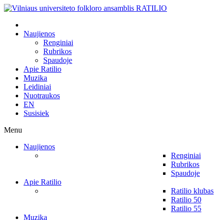
Naujienos
Renginiai
Rubrikos
Spaudoje
Apie Ratilio
Muzika
Leidiniai
Nuotraukos
EN
Susisiek
Menu
Naujienos
Renginiai
Rubrikos
Spaudoje
Apie Ratilio
Ratilio klubas
Ratilio 50
Ratilio 55
Muzika