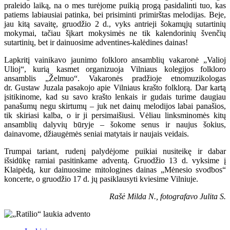
praleido laiką, na o mes turėjome puikią progą pasidalinti tuo, kas
patiems labiausiai patinka, bei prisiminti primirštas melodijas. Beje,
jau kitą savaitę, gruodžio 2 d., vyks antrieji šokamųjų sutartinių
mokymai, tačiau šįkart mokysimės ne tik kalendorinių švenčių
sutartinių, bet ir dainuosime adventines-kalėdines dainas!
Lapkritį vainikavo jaunimo folkloro ansamblių vakaronė „Valioj
Ulioj“, kurią kasmet organizuoja Vilniaus kolegijos folkloro
ansamblis „Želmuo“. Vakaronės pradžioje etnomuzikologas
dr. Gustaw Juzala pasakojo apie Vilniaus krašto folklorą. Dar kartą
įsitikinome, kad su savo krašto lenkais ir gudais turime daugiau
panašumų negu skirtumų – juk net dainų melodijos labai panašios,
tik skiriasi kalba, o ir ji persimaišiusi. Vėliau linksminomės kitų
ansamblių dalyvių būryje – šokome senus ir naujus šokius,
dainavome, džiaugėmės seniai matytais ir naujais veidais.
Trumpai tariant, rudenį palydėjome puikiai nusiteikę ir dabar
išsidūkę ramiai pasitinkame adventą. Gruodžio 13 d. vyksime į
Klaipėdą, kur dainuosime mitologines dainas „Mėnesio svodbos“
koncerte, o gruodžio 17 d. jų pasiklausyti kviesime Vilniuje.
Rašė Milda N., fotografavo Julita S.