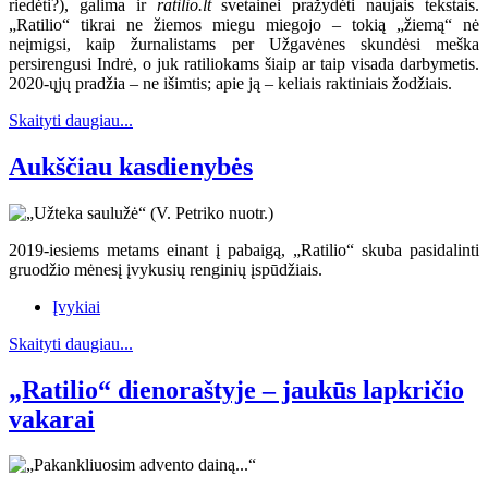
riedėti?), galima ir
ratilio.lt
svetainei pražydėti naujais tekstais.
„Ratilio“ tikrai ne žiemos miegu miegojo – tokią „žiemą“ nė
neįmigsi, kaip žurnalistams per Užgavėnes skundėsi meška
persirengusi Indrė, o juk ratiliokams šiaip ar taip visada darbymetis.
2020-ųjų pradžia – ne išimtis; apie ją – keliais raktiniais žodžiais.
Skaityti daugiau...
Aukščiau kasdienybės
2019-iesiems metams einant į pabaigą, „Ratilio“ skuba pasidalinti
gruodžio mėnesį įvykusių renginių įspūdžiais.
Įvykiai
Skaityti daugiau...
„Ratilio“ dienoraštyje – jaukūs lapkričio
vakarai