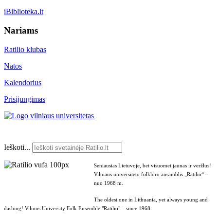
iBiblioteka.lt
Nariams
Ratilio klubas
Natos
Kalendorius
Prisijungimas
Ieškoti...
Seniausias Lietuvoje, bet visuomet jaunas ir veržlus!
Vilniaus universiteto folkloro ansamblis „Ratilio“ –
nuo 1968 m.
The oldest one in Lithuania, yet always young and
dashing! Vilnius University Folk Ensemble "Ratilio" – since 1968.