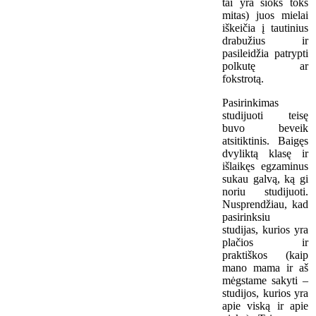
tai yra šioks toks
mitas) juos mielai
iškeičia į tautinius
drabužius ir
pasileidžia patrypti
polkutę ar
fokstrotą.
Pasirinkimas
studijuoti teisę
buvo beveik
atsitiktinis. Baigęs
dvyliktą klasę ir
išlaikęs egzaminus
sukau galvą, ką gi
noriu studijuoti.
Nusprendžiau, kad
pasirinksiu
studijas, kurios yra
plačios ir
praktiškos (kaip
mano mama ir aš
mėgstame sakyti –
studijos, kurios yra
apie viską ir apie