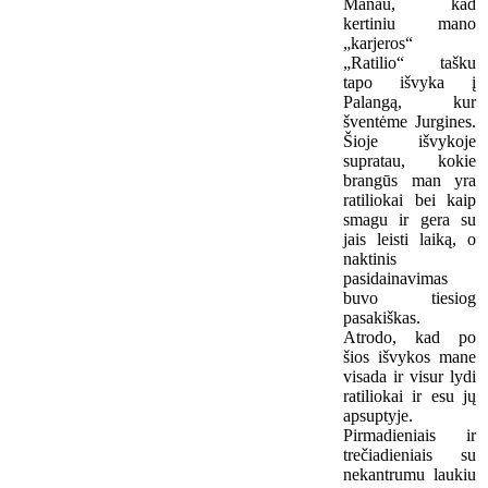
Manau, kad
kertiniu mano
„karjeros“
„Ratilio“ tašku
tapo išvyka į
Palangą, kur
šventėme Jurgines.
Šioje išvykoje
supratau, kokie
brangūs man yra
ratiliokai bei kaip
smagu ir gera su
jais leisti laiką, o
naktinis
pasidainavimas
buvo tiesiog
pasakiškas.
Atrodo, kad po
šios išvykos mane
visada ir visur lydi
ratiliokai ir esu jų
apsuptyje.
Pirmadieniais ir
trečiadieniais su
nekantrumu laukiu