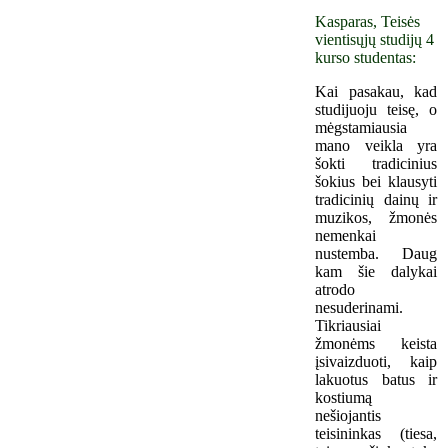
Kasparas, Teisės
vientisųjų studijų 4
kurso studentas:
Kai pasakau, kad
studijuoju teisę, o
mėgstamiausia
mano veikla yra
šokti tradicinius
šokius bei klausyti
tradicinių dainų ir
muzikos, žmonės
nemenkai
nustemba. Daug
kam šie dalykai
atrodo
nesuderinami.
Tikriausiai
žmonėms keista
įsivaizduoti, kaip
lakuotus batus ir
kostiumą
nešiojantis
teisininkas (tiesa,