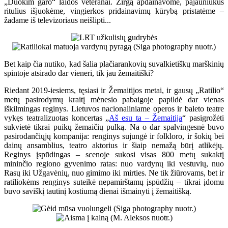
„Duokim garo“ laidos veteranai. Žirgą apdainavome, pajauniukus
ritulius išjuokėme, vingierkos pridainavimų kūrybą pristatėme –
žadame iš televizoriaus neišlipti...
Bet kaip čia nutiko, kad šalia plačiarankovių suvalkietiškų marškinių
spintoje atsirado dar vieneri, tik jau žemaitiški?
Riedant 2019-iesiems, tęsiasi ir Žemaitijos metai, ir gausų „Ratilio“
metų pasirodymų kraitį mėnesio pabaigoje papildė dar vienas
iškilmingas reginys. Lietuvos nacionaliniame operos ir baleto teatre
vykęs teatralizuotas koncertas „
Aš esu ta – Žemaitija
“ pasigrožėti
sukvietė tikrai puikų žemaičių pulką. Na o dar spalvingesnė buvo
pasirodančiųjų kompanija: renginys sujungė ir folkloro, ir šokių bei
dainų ansamblius, teatro aktorius ir šiaip nemažą būrį atlikėjų.
Reginys įspūdingas – scenoje sukosi visas 800 metų sukaktį
mininčio regiono gyvenimo ratas: nuo vardynų iki vestuvių, nuo
Rasų iki Užgavėnių, nuo gimimo iki mirties. Ne tik žiūrovams, bet ir
ratiliokėms renginys suteikė nepamirštamų įspūdžių – tikrai įdomu
buvo saviškį tautinį kostiumą dienai išmainyti į žemaitišką.