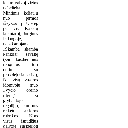
kitam galvoj vietos
nebelieka.
Mintimis keliauju
nuo pirmos
išvykos į Uteną,
per visą Kalėdų
laikotarpį, Jurgines
Palangoje,
nepakartojamą
„Skamba skamba
kankliai“ savaitę
(kai kasdieninius
renginius turi
derinti su
prasidėjusia sesija),
iki visų vasaros
įdomybių (nuo
„Vyčio ordino
riterių“ iki
grybautojos
regalijų), kurioms
reikėtų atskiros
rubrikos... Nors
visus įspūdžius
galvoje susidėlioti