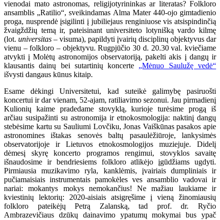
vienodai mato astronomas, religijotyrininkas ar literatas? Folkloro
ansamblis „Ratilio“, sveikindamas Alma Mater 440-ojo gimtadienio
proga, nusprendė įsigilinti į jubiliejaus renginiuose vis atsispindinčią
žvaigždžių temą ir, pateisinant universiteto lotynišką vardo kilmę
(lot.
universitas
– visuma), papildyti įvairių disciplinų objektyvus dar
vienu – folkloro – objektyvu. Rugpjūčio 30 d. 20.30 val. kviečiame
atvykti į Molėtų astronomijos observatoriją, pakelti akis į dangų ir
klausantis dainų bei sutartinių koncerte
„Mėnuo Saulužę vedė“
išvysti dangaus kūnus kitaip.
Esame dėkingi Universitetui, kad suteikė galimybę pasiruošti
koncertui ir dar vienam, 52-ajam, ratiliavimo sezonui. Jau pirmadienį
Kulionių kaime pradedame stovyklą, kurioje turėsime progą iš
arčiau susipažinti su astronomija ir etnokosmologija: naktinį dangų
stebėsime kartu su Sauliumi Lovčiku, Jonas Vaiškūnas pasakos apie
astronomines ištakas senovės baltų pasaulėžiūroje, lankysimės
observatorijoje ir Lietuvos etnokosmologijos muziejuje. Didelį
dėmesį skyrę koncerto programos rengimui, stovyklos savaitę
išnaudosime ir bendriesiems folkloro atlikėjo įgūdžiams ugdyti.
Pirmiausia muzikavimo ryla, kanklėmis, įvairiais dumpliniais ir
pučiamaisiais instrumentais pamokėles ves ansamblio vadovai ir
nariai: mokantys mokys nemokančius! Ne mažiau laukiame ir
kviestinių lektorių: 2020-aisiais atsigręšime į vieną žinomiausių
folkloro pateikėjų Petrą Zalanską, tad prof. dr. Ryčio
Ambrazevičiaus dzūkų dainavimo ypatumų mokymai bus ypač