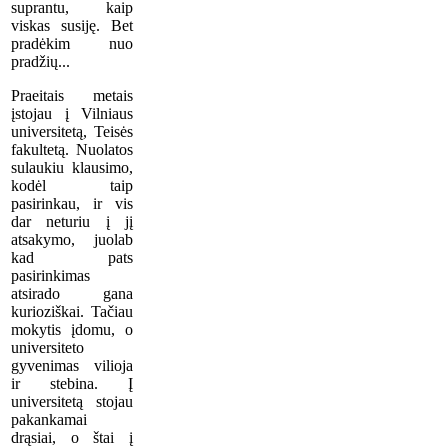
suprantu, kaip
viskas susiję. Bet
pradėkim nuo
pradžių...
Praeitais metais
įstojau į Vilniaus
universitetą, Teisės
fakultetą. Nuolatos
sulaukiu klausimo,
kodėl taip
pasirinkau, ir vis
dar neturiu į jį
atsakymo, juolab
kad pats
pasirinkimas
atsirado gana
kurioziškai. Tačiau
mokytis įdomu, o
universiteto
gyvenimas vilioja
ir stebina. Į
universitetą stojau
pakankamai
drąsiai, o štai į