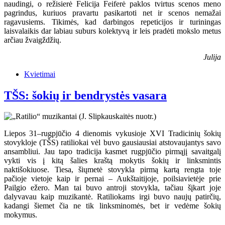
naudingi, o režisierė Felicija Feiferė paklos tvirtus scenos meno
pagrindus, kuriuos pravartu pasikartoti net ir scenos nemažai
ragavusiems. Tikimės, kad darbingos repeticijos ir turiningas
laisvalaikis dar labiau suburs kolektyvą ir leis pradėti mokslo metus
arčiau žvaigždžių.
Julija
Kvietimai
TŠS: šokių ir bendrystės vasara
Liepos 31–rugpjūčio 4 dienomis vykusioje XVI Tradicinių šokių
stovykloje (TŠS) ratiliokai vėl buvo gausiausiai atstovaujantys savo
ansambliui. Jau tapo tradicija kasmet rugpjūčio pirmąjį savaitgalį
vykti vis į kitą šalies kraštą mokytis šokių ir linksmintis
naktišokiuose. Tiesa, šiųmetė stovykla pirmą kartą rengta toje
pačioje vietoje kaip ir pernai – Aukštaitijoje, poilsiavietėje prie
Pailgio ežero. Man tai buvo antroji stovykla, tačiau šįkart joje
dalyvavau kaip muzikantė. Ratiliokams irgi buvo naujų patirčių,
kadangi šiemet čia ne tik linksminomės, bet ir vedėme šokių
mokymus.