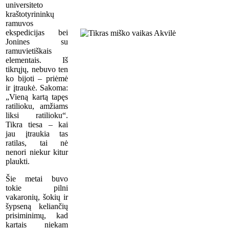
universiteto
kraštotyrininkų
ramuvos
ekspedicijas bei
Jonines su
ramuvietiškais
elementais. Iš
tikrųjų, nebuvo ten
ko bijoti – priėmė
ir įtraukė. Sakoma:
„Vieną kartą tapęs
ratilioku, amžiams
liksi ratilioku“.
Tikra tiesa – kai
jau įtraukia tas
ratilas, tai nė
nenori niekur kitur
plaukti.
Šie metai buvo
tokie pilni
vakaronių, šokių ir
šypseną keliančių
prisiminimų, kad
kartais niekam