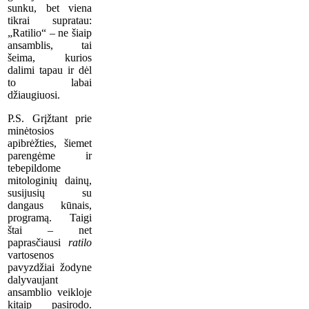
sunku, bet viena
tikrai supratau:
„Ratilio“ – ne šiaip
ansamblis, tai
šeima, kurios
dalimi tapau ir dėl
to labai
džiaugiuosi.
P.S. Grįžtant prie
minėtosios
apibrėžties, šiemet
parengėme ir
tebepildome
mitologinių dainų,
susijusių su
dangaus kūnais,
programą. Taigi
štai – net
paprasčiausi
ratilo
vartosenos
pavyzdžiai žodyne
dalyvaujant
ansamblio veikloje
kitaip pasirodo.