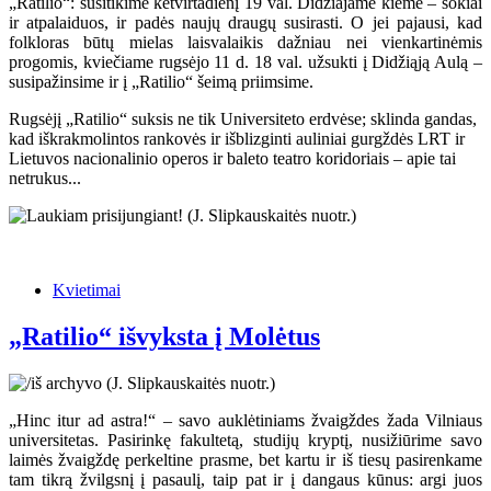
„Ratilio“: susitikime ketvirtadienį 19 val. Didžiajame kieme – šokiai
ir atpalaiduos, ir padės naujų draugų susirasti. O jei pajausi, kad
folkloras būtų mielas laisvalaikis dažniau nei vienkartinėmis
progomis, kviečiame rugsėjo 11 d. 18 val. užsukti į Didžiąją Aulą –
susipažinsime ir į „Ratilio“ šeimą priimsime.
Rugsėjį „Ratilio“ suksis ne tik Universiteto erdvėse; sklinda gandas,
kad iškrakmolintos rankovės ir išblizginti auliniai gurgždės LRT ir
Lietuvos nacionalinio operos ir baleto teatro koridoriais – apie tai
netrukus...
Kvietimai
„Ratilio“ išvyksta į Molėtus
„Hinc itur ad astra!“ – savo auklėtiniams žvaigždes žada Vilniaus
universitetas. Pasirinkę fakultetą, studijų kryptį, nusižiūrime savo
laimės žvaigždę perkeltine prasme, bet kartu ir iš tiesų pasirenkame
tam tikrą žvilgsnį į pasaulį, taip pat ir į dangaus kūnus: argi juos