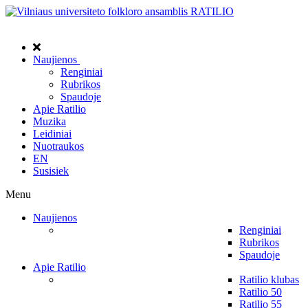
Naujienos
Renginiai
Rubrikos
Spaudoje
Apie Ratilio
Muzika
Leidiniai
Nuotraukos
EN
Susisiek
Menu
Naujienos
Renginiai
Rubrikos
Spaudoje
Apie Ratilio
Ratilio klubas
Ratilio 50
Ratilio 55