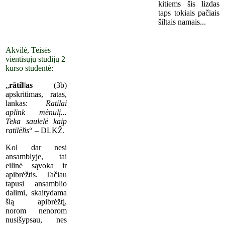
kitiems šis lizdas
taps tokiais pačiais
šiltais namais...
Akvilė, Teisės
vientisųjų studijų 2
kurso studentė:
„
rãtil‖as
(3b)
apskritimas, ratas,
lankas:
Ratilai
aplink mėnulį...
Teka saulelė kaip
ratilė̃lis
“ – DLKŽ.
Kol dar nesi
ansamblyje, tai
eilinė sąvoka ir
apibrėžtis. Tačiau
tapusi ansamblio
dalimi, skaitydama
šią apibrėžtį,
norom nenorom
nusišypsau, nes