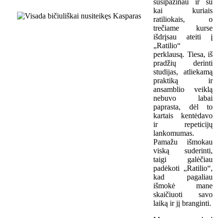
susipažinau ir su
kai kuriais
ratiliokais, o
trečiame kurse
išdrįsau ateiti į
„Ratilio“
perklausą. Tiesa, iš
pradžių derinti
studijas, atliekamą
praktiką ir
ansamblio veiklą
nebuvo labai
paprasta, dėl to
kartais kentėdavo
ir repeticijų
lankomumas.
Pamažu išmokau
viską suderinti,
taigi galėčiau
padėkoti „Ratilio“,
kad pagaliau
išmokė mane
skaičiuoti savo
laiką ir jį branginti.