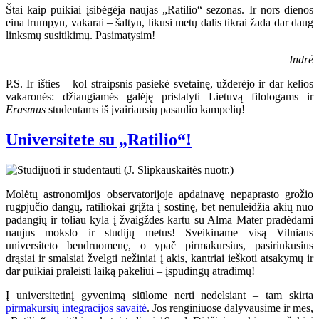
Štai kaip puikiai įsibėgėja naujas „Ratilio“ sezonas. Ir nors dienos
eina trumpyn, vakarai – šaltyn, likusi metų dalis tikrai žada dar daug
linksmų susitikimų. Pasimatysim!
Indrė
P.S. Ir išties – kol straipsnis pasiekė svetainę, užderėjo ir dar kelios
vakaronės: džiaugiamės galėję pristatyti Lietuvą filologams ir
Erasmus
studentams iš įvairiausių pasaulio kampelių!
Universitete su „Ratilio“!
Molėtų astronomijos observatorijoje apdainavę nepaprasto grožio
rugpjūčio dangų, ratiliokai grįžta į sostinę, bet nenuleidžia akių nuo
padangių ir toliau kyla į žvaigždes kartu su Alma Mater pradėdami
naujus mokslo ir studijų metus! Sveikiname visą Vilniaus
universiteto bendruomenę, o ypač pirmakursius, pasirinkusius
drąsiai ir smalsiai žvelgti nežiniai į akis, kantriai ieškoti atsakymų ir
dar puikiai praleisti laiką pakeliui – įspūdingų atradimų!
Į universitetinį gyvenimą siūlome nerti nedelsiant – tam skirta
pirmakursių integracijos savaitė
. Jos renginiuose dalyvausime ir mes,