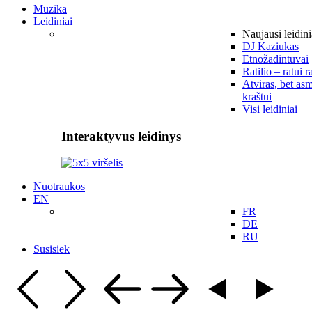
Muzika
Leidiniai
Naujausi leidini
DJ Kaziukas
Etnožadintuvai
Ratilio – ratui r
Atviras, bet asm
kraštui
Visi leidiniai
Interaktyvus leidinys
Nuotraukos
EN
FR
DE
RU
Susisiek