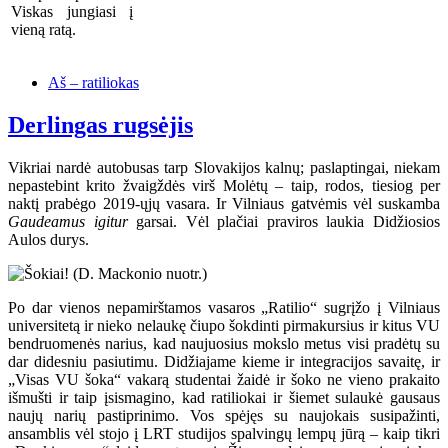
Viskas jungiasi į
vieną ratą.
Aš – ratiliokas
Derlingas rugsėjis
Vikriai nardė autobusas tarp Slovakijos kalnų; paslaptingai, niekam
nepastebint krito žvaigždės virš Molėtų – taip, rodos, tiesiog per
naktį prabėgo 2019-ųjų vasara. Ir Vilniaus gatvėmis vėl suskamba
Gaudeamus igitur
garsai. Vėl plačiai praviros laukia Didžiosios
Aulos durys.
Po dar vienos nepamirštamos vasaros „Ratilio“ sugrįžo į Vilniaus
universitetą ir nieko nelaukę čiupo šokdinti pirmakursius ir kitus VU
bendruomenės narius, kad naujuosius mokslo metus visi pradėtų su
dar didesniu pasiutimu. Didžiajame kieme ir integracijos savaitę, ir
„Visas VU šoka“ vakarą studentai žaidė ir šoko ne vieno prakaito
išmušti ir taip įsismagino, kad ratiliokai ir šiemet sulaukė gausaus
naujų narių pastiprinimo. Vos spėjęs su naujokais susipažinti,
ansamblis vėl stojo į LRT studijos spalvingų lempų jūrą – kaip tikri