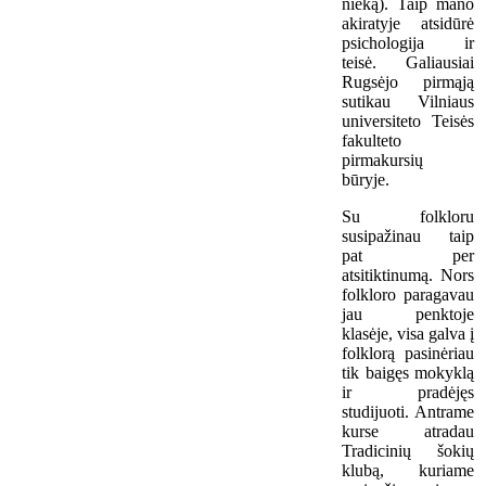
nieką). Taip mano
akiratyje atsidūrė
psichologija ir
teisė. Galiausiai
Rugsėjo pirmąją
sutikau Vilniaus
universiteto Teisės
fakulteto
pirmakursių
būryje.
Su folkloru
susipažinau taip
pat per
atsitiktinumą. Nors
folkloro paragavau
jau penktoje
klasėje, visa galva į
folklorą pasinėriau
tik baigęs mokyklą
ir pradėjęs
studijuoti. Antrame
kurse atradau
Tradicinių šokių
klubą, kuriame