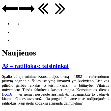
Naujienos
Aš – ratiliokas: teisininkai
Spalio 25-ąją minime Konstitucijos dieną – 1992 m. referendumu
priimtą pagrindinį šalies įstatymą išmanyti yra kiekvieno Lietuvos
piliečio garbės reikalas, o teisininkams – ir būtinybė. Vilniaus
universiteto Teisės fakultetas kasmet rengia Konstitucijos dienas
(
KoDi
) – jei šiemet nespėjote apsilankyti, nepamirškite to padaryti
kitąmet. O mes savo ruožtu šia proga kalbiname teisę studijuojančius
ratiliokus: kaip greta kodeksų atsiranda dainynėliai?