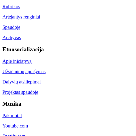
Rubrikos
Artėjantys renginiai
Spaudoje
Archyvas
Etnosocializacija
Apie iniciatyvą
Užsiėmimų aprašymas
Dalyvių atsiliepimai
Projektas spaudoje
Muzika
Pakartot.lt
Youtube.com