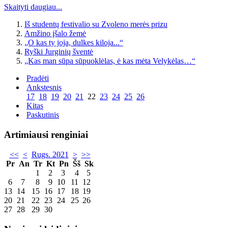
Skaityti daugiau...
Iš studentų festivalio su Zvoleno merės prizu
Amžino įšalo žemė
„O kas ty joja, dulkes kiloja...“
Ryški Jurginių šventė
„Kas man sūpa sūpuoklėlas, ė kas mėta Velykėlas…“
Pradėti
Ankstesnis
17
18
19
20
21
22
23
24
25
26
Kitas
Paskutinis
Artimiausi renginiai
<<
<
Rugs. 2021
>
>>
Pr
An
Tr
Kt
Pn
Šš
Sk
1
2
3
4
5
6
7
8
9
10
11
12
13
14
15
16
17
18
19
20
21
22
23
24
25
26
27
28
29
30