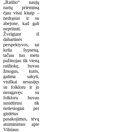
„Ratilio“ naujų
narių priėmimą
ėjau visai kitaip –
nedrąsiai ir su
abejone, kad gali
nepriimti.
Žvelgiant iš
dabartinės
perspektyvos, tai
kelia šypseną,
tačiau tuo metu
pažinojau tik vieną
ratiliokę, buvau
žmogus, kuris,
galima sakyti,
visiškai nesusijęs
su folkloru ir jo
neragavęs: su
folkloru buvau
susidūrusi tik
netiesiogiai per
girdėtus
pasakojimus, tėvų
atsiminimus apie
Vilniaus