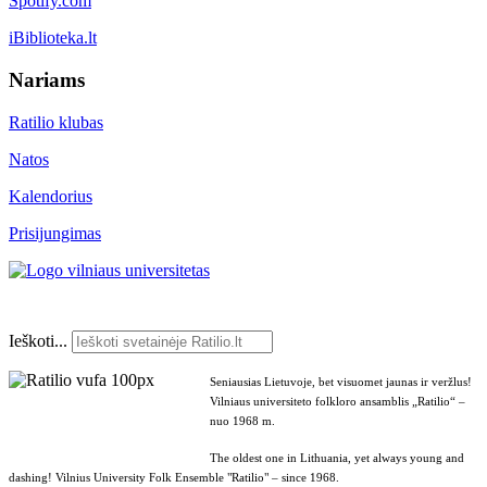
Spotify.com
iBiblioteka.lt
Nariams
Ratilio klubas
Natos
Kalendorius
Prisijungimas
Ieškoti...
Seniausias Lietuvoje, bet visuomet jaunas ir veržlus!
Vilniaus universiteto folkloro ansamblis „Ratilio“ –
nuo 1968 m.
The oldest one in Lithuania, yet always young and
dashing! Vilnius University Folk Ensemble "Ratilio" – since 1968.