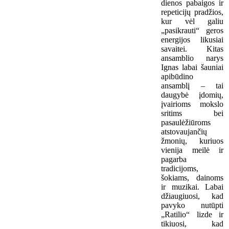
dienos pabaigos ir
repeticijų pradžios,
kur vėl galiu
„pasikrauti“ geros
energijos likusiai
savaitei. Kitas
ansamblio narys
Ignas labai šauniai
apibūdino
ansamblį – tai
daugybė įdomių,
įvairioms mokslo
sritims bei
pasaulėžiūroms
atstovaujančių
žmonių, kuriuos
vienija meilė ir
pagarba
tradicijoms,
šokiams, dainoms
ir muzikai. Labai
džiaugiuosi, kad
pavyko nutūpti
„Ratilio“ lizde ir
tikiuosi, kad