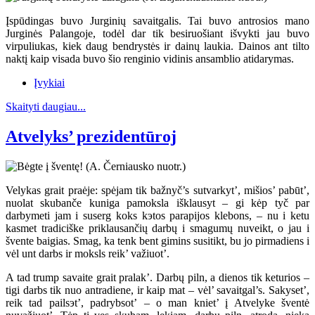
Įspūdingas buvo Jurginių savaitgalis. Tai buvo antrosios mano
Jurginės Palangoje, todėl dar tik besiruošiant išvykti jau buvo
virpuliukas, kiek daug bendrystės ir dainų laukia. Dainos ant tilto
naktį kaip visada buvo šio renginio vidinis ansamblio atidarymas.
Įvykiai
Skaityti daugiau...
Atvelyks’ prezidentūroj
Velykas grait praėje: spėjam tik bažnyč’s sutvarkyt’, mišios’ pabūt’,
nuolat skubanče kuniga pamoksla išklausyt – gi kėp tyč par
darbymeti jam i suserg koks kэtos parapijos klebons, – nu i ketu
kasmet tradiciške priklausančių darbų i smagumų nuveikt, o jau i
švente baigias. Smag, ka tenk bent gimins susitikt, bu jo pirmadiens i
vėl unt darbs ir moksls reik’ važiuot’.
A tad trump savaite grait pralak’. Darbų piln, a dienos tik keturios –
tigi darbs tik nuo antradiene, ir kaip mat – vėl’ savaitgal’s. Sakyset’,
reik tad pailsэt’, padrybsot’ – o man kniet’ į Atvelyke šventė