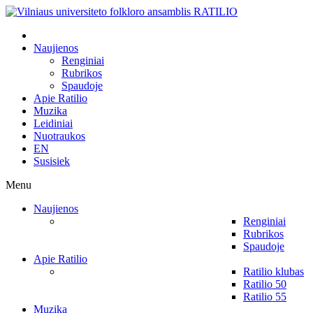
Naujienos
Renginiai
Rubrikos
Spaudoje
Apie Ratilio
Muzika
Leidiniai
Nuotraukos
EN
Susisiek
Menu
Naujienos
Renginiai
Rubrikos
Spaudoje
Apie Ratilio
Ratilio klubas
Ratilio 50
Ratilio 55
Muzika