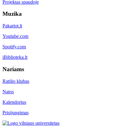
Projektas spaudoje
Muzika
Pakartot.lt
Youtube.com
Spotify.com
iBiblioteka.lt
Nariams
Ratilio klubas
Natos
Kalendorius
Prisijungimas