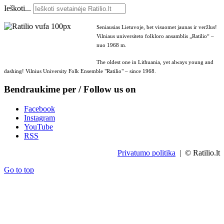
Ieškoti...
Seniausias Lietuvoje, bet visuomet jaunas ir veržlus!
Vilniaus universiteto folkloro ansamblis „Ratilio“ –
nuo 1968 m.
The oldest one in Lithuania, yet always young and
dashing! Vilnius University Folk Ensemble "Ratilio" – since 1968.
Bendraukime per / Follow us on
Facebook
Instagram
YouTube
RSS
Privatumo politika
| © Ratilio.lt
Go to top