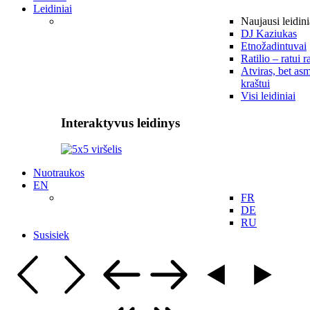
Leidiniai
Naujausi leidini
DJ Kaziukas
Etnožadintuvai
Ratilio – ratui r
Atviras, bet asm
kraštui
Visi leidiniai
Interaktyvus leidinys
Nuotraukos
EN
FR
DE
RU
Susisiek