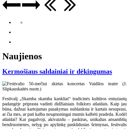
Naujienos
Kermošiaus saldainiai ir dėkingumas
Festivalį „Skamba skamba kankliai“ tradicinės kultūros entuziastų
padangėje priprasta vadinti didžiaisiais folkloro atlaidais. Kaip jau
būna, dažnai kartojamas pasakymas nublanksta ir kartais nesuprasi,
ar čia mes, ar pati kalba nesąmoningai mumis kalbėti pradeda. Kodėl
atlaidai? Kai pagalvoji, akivaizdu – paskiras, unikalias ansamblių
bendruomenes, nelyg po apylinkę pasklidusias šeimynas, festivalis