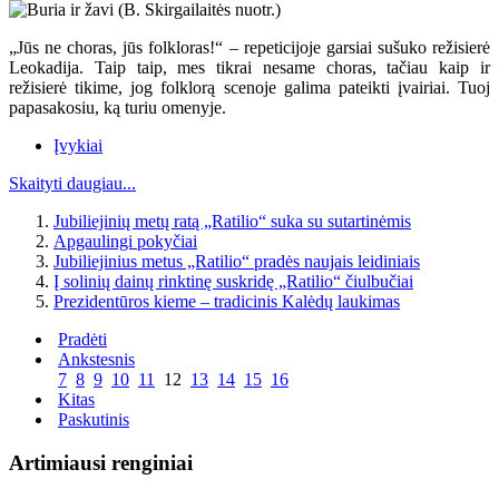
„Jūs ne choras, jūs folkloras!“ – repeticijoje garsiai sušuko režisierė
Leokadija. Taip taip, mes tikrai nesame choras, tačiau kaip ir
režisierė tikime, jog folklorą scenoje galima pateikti įvairiai. Tuoj
papasakosiu, ką turiu omenyje.
Įvykiai
Skaityti daugiau...
Jubiliejinių metų ratą „Ratilio“ suka su sutartinėmis
Apgaulingi pokyčiai
Jubiliejinius metus „Ratilio“ pradės naujais leidiniais
Į solinių dainų rinktinę suskridę „Ratilio“ čiulbučiai
Prezidentūros kieme – tradicinis Kalėdų laukimas
Pradėti
Ankstesnis
7
8
9
10
11
12
13
14
15
16
Kitas
Paskutinis
Artimiausi renginiai