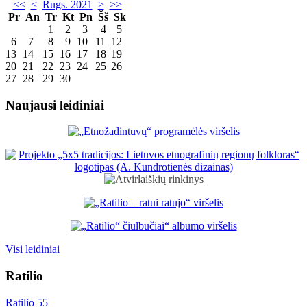
<<
<
Rugs. 2021
>
>>
Pr
An
Tr
Kt
Pn
Šš
Sk
1
2
3
4
5
6
7
8
9
10
11
12
13
14
15
16
17
18
19
20
21
22
23
24
25
26
27
28
29
30
Naujausi leidiniai
Visi leidiniai
Ratilio
Ratilio 55