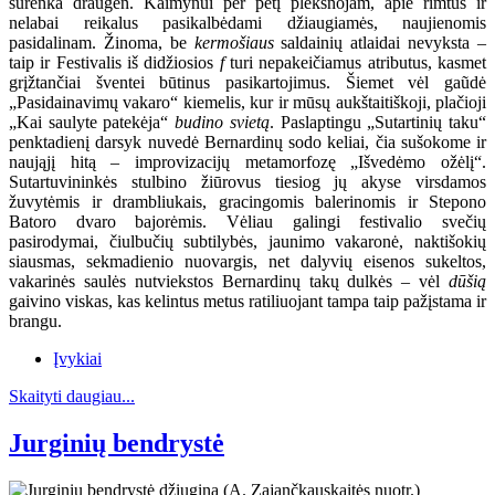
surenka draugėn. Kaimynui per petį plekšnojam, apie rimtus ir
nelabai reikalus pasikalbėdami džiaugiamės, naujienomis
pasidalinam. Žinoma, be
kermošiaus
saldainių atlaidai nevyksta –
taip ir Festivalis iš didžiosios
f
turi nepakeičiamus atributus, kasmet
grįžtančiai šventei būtinus pasikartojimus. Šiemet vėl gaũdė
„Pasidainavimų vakaro“ kiemelis, kur ir mūsų aukštaitiškoji, plačioji
„Kai saulyte patekėja“
budino svietą
. Paslaptingu „Sutartinių taku“
penktadienį darsyk nuvedė Bernardinų sodo keliai, čia sušokome ir
naująjį hitą – improvizacijų metamorfozę „Išvedėmo ožėlį“.
Sutartuvininkės stulbino žiūrovus tiesiog jų akyse virsdamos
žuvytėmis ir drambliukais, gracingomis balerinomis ir Stepono
Batoro dvaro bajorėmis. Vėliau galingi festivalio svečių
pasirodymai, čiulbučių subtilybės, jaunimo vakaronė, naktišokių
siausmas, sekmadienio nuovargis, net dalyvių eisenos sukeltos,
vakarinės saulės nutviekstos Bernardinų takų dulkės – vėl
dūšią
gaivino viskas, kas kelintus metus ratiliuojant tampa taip pažįstama ir
brangu.
Įvykiai
Skaityti daugiau...
Jurginių bendrystė