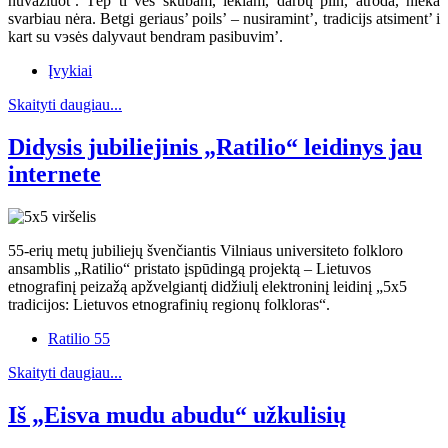
nuvažiuot’. Tėp ti ves skubam, lekiam, darbų piln, atroda, nieka
svarbiau nėra. Betgi geriaus’ poils’ – nusiramint’, tradicijs atsiment’ i
kart su vэsės dalyvaut bendram pasibuvim’.
Įvykiai
Skaityti daugiau...
Didysis jubiliejinis „Ratilio“ leidinys jau
internete
55-erių metų jubiliejų švenčiantis Vilniaus universiteto folkloro
ansamblis „Ratilio“ pristato įspūdingą projektą – Lietuvos
etnografinį peizažą apžvelgiantį didžiulį elektroninį leidinį „5x5
tradicijos: Lietuvos etnografinių regionų folkloras“.
Ratilio 55
Skaityti daugiau...
Iš „Eisva mudu abudu“ užkulisių