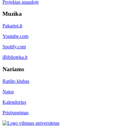
Projektas spaudoje
Muzika
Pakartot.lt
Youtube.com
Spotify.com
iBiblioteka.lt
Nariams
Ratilio klubas
Natos
Kalendorius
Prisijungimas