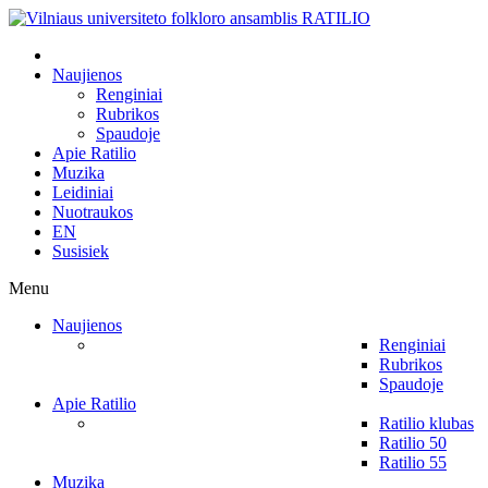
Naujienos
Renginiai
Rubrikos
Spaudoje
Apie Ratilio
Muzika
Leidiniai
Nuotraukos
EN
Susisiek
Menu
Naujienos
Renginiai
Rubrikos
Spaudoje
Apie Ratilio
Ratilio klubas
Ratilio 50
Ratilio 55
Muzika