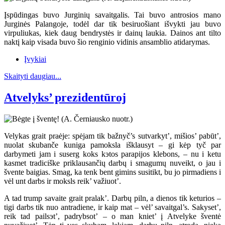
Įspūdingas buvo Jurginių savaitgalis. Tai buvo antrosios mano
Jurginės Palangoje, todėl dar tik besiruošiant išvykti jau buvo
virpuliukas, kiek daug bendrystės ir dainų laukia. Dainos ant tilto
naktį kaip visada buvo šio renginio vidinis ansamblio atidarymas.
Įvykiai
Skaityti daugiau...
Atvelyks’ prezidentūroj
Velykas grait praėje: spėjam tik bažnyč’s sutvarkyt’, mišios’ pabūt’,
nuolat skubanče kuniga pamoksla išklausyt – gi kėp tyč par
darbymeti jam i suserg koks kэtos parapijos klebons, – nu i ketu
kasmet tradiciške priklausančių darbų i smagumų nuveikt, o jau i
švente baigias. Smag, ka tenk bent gimins susitikt, bu jo pirmadiens i
vėl unt darbs ir moksls reik’ važiuot’.
A tad trump savaite grait pralak’. Darbų piln, a dienos tik keturios –
tigi darbs tik nuo antradiene, ir kaip mat – vėl’ savaitgal’s. Sakyset’,
reik tad pailsэt’, padrybsot’ – o man kniet’ į Atvelyke šventė