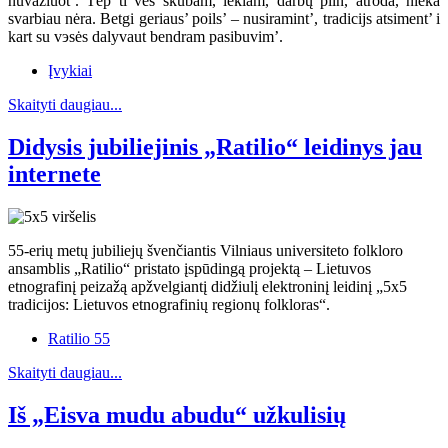
nuvažiuot’. Tėp ti ves skubam, lekiam, darbų piln, atroda, nieka
svarbiau nėra. Betgi geriaus’ poils’ – nusiramint’, tradicijs atsiment’ i
kart su vэsės dalyvaut bendram pasibuvim’.
Įvykiai
Skaityti daugiau...
Didysis jubiliejinis „Ratilio“ leidinys jau
internete
55-erių metų jubiliejų švenčiantis Vilniaus universiteto folkloro
ansamblis „Ratilio“ pristato įspūdingą projektą – Lietuvos
etnografinį peizažą apžvelgiantį didžiulį elektroninį leidinį „5x5
tradicijos: Lietuvos etnografinių regionų folkloras“.
Ratilio 55
Skaityti daugiau...
Iš „Eisva mudu abudu“ užkulisių