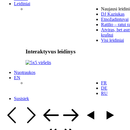
Leidiniai
Naujausi leidini
DJ Kaziukas
Etnožadintuvai
Ratilio – ratui r
Atviras, bet asm
kraštui
Visi leidiniai
Interaktyvus leidinys
Nuotraukos
EN
FR
DE
RU
Susisiek