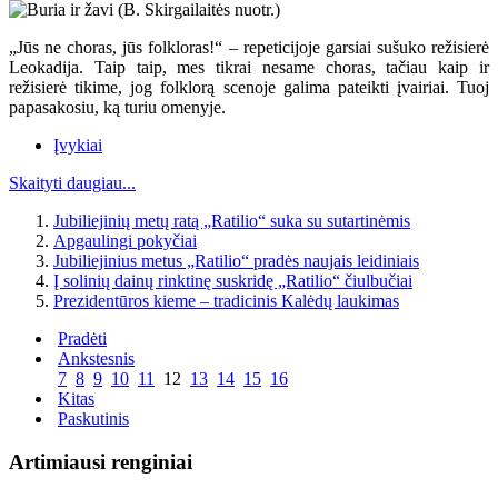
„Jūs ne choras, jūs folkloras!“ – repeticijoje garsiai sušuko režisierė
Leokadija. Taip taip, mes tikrai nesame choras, tačiau kaip ir
režisierė tikime, jog folklorą scenoje galima pateikti įvairiai. Tuoj
papasakosiu, ką turiu omenyje.
Įvykiai
Skaityti daugiau...
Jubiliejinių metų ratą „Ratilio“ suka su sutartinėmis
Apgaulingi pokyčiai
Jubiliejinius metus „Ratilio“ pradės naujais leidiniais
Į solinių dainų rinktinę suskridę „Ratilio“ čiulbučiai
Prezidentūros kieme – tradicinis Kalėdų laukimas
Pradėti
Ankstesnis
7
8
9
10
11
12
13
14
15
16
Kitas
Paskutinis
Artimiausi renginiai