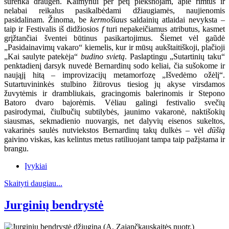
surenka draugėn. Kaimynui per petį plekšnojam, apie rimtus ir
nelabai reikalus pasikalbėdami džiaugiamės, naujienomis
pasidalinam. Žinoma, be
kermošiaus
saldainių atlaidai nevyksta –
taip ir Festivalis iš didžiosios
f
turi nepakeičiamus atributus, kasmet
grįžtančiai šventei būtinus pasikartojimus. Šiemet vėl gaũdė
„Pasidainavimų vakaro“ kiemelis, kur ir mūsų aukštaitiškoji, plačioji
„Kai saulyte patekėja“
budino svietą
. Paslaptingu „Sutartinių taku“
penktadienį darsyk nuvedė Bernardinų sodo keliai, čia sušokome ir
naująjį hitą – improvizacijų metamorfozę „Išvedėmo ožėlį“.
Sutartuvininkės stulbino žiūrovus tiesiog jų akyse virsdamos
žuvytėmis ir drambliukais, gracingomis balerinomis ir Stepono
Batoro dvaro bajorėmis. Vėliau galingi festivalio svečių
pasirodymai, čiulbučių subtilybės, jaunimo vakaronė, naktišokių
siausmas, sekmadienio nuovargis, net dalyvių eisenos sukeltos,
vakarinės saulės nutviekstos Bernardinų takų dulkės – vėl
dūšią
gaivino viskas, kas kelintus metus ratiliuojant tampa taip pažįstama ir
brangu.
Įvykiai
Skaityti daugiau...
Jurginių bendrystė