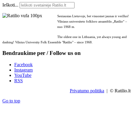
Ieškoti...
Seniausias Lietuvoje, bet visuomet jaunas ir veržlus!
Vilniaus universiteto folkloro ansamblis „Ratilio“ –
nuo 1968 m.
The oldest one in Lithuania, yet always young and
dashing! Vilnius University Folk Ensemble "Ratilio" – since 1968.
Bendraukime per / Follow us on
Facebook
Instagram
YouTube
RSS
Privatumo politika
| © Ratilio.lt
Go to top