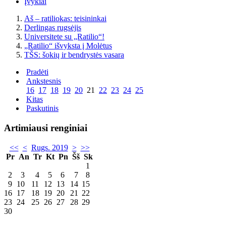
Įvykiai
Aš – ratiliokas: teisininkai
Derlingas rugsėjis
Universitete su „Ratilio“!
„Ratilio“ išvyksta į Molėtus
TŠS: šokių ir bendrystės vasara
Pradėti
Ankstesnis
16
17
18
19
20
21
22
23
24
25
Kitas
Paskutinis
Artimiausi renginiai
<<
<
Rugs. 2019
>
>>
Pr
An
Tr
Kt
Pn
Šš
Sk
1
2
3
4
5
6
7
8
9
10
11
12
13
14
15
16
17
18
19
20
21
22
23
24
25
26
27
28
29
30