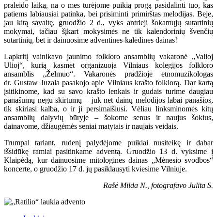
praleido laiką, na o mes turėjome puikią progą pasidalinti tuo, kas
patiems labiausiai patinka, bei prisiminti primirštas melodijas. Beje,
jau kitą savaitę, gruodžio 2 d., vyks antrieji šokamųjų sutartinių
mokymai, tačiau šįkart mokysimės ne tik kalendorinių švenčių
sutartinių, bet ir dainuosime adventines-kalėdines dainas!
Lapkritį vainikavo jaunimo folkloro ansamblių vakaronė „Valioj
Ulioj“, kurią kasmet organizuoja Vilniaus kolegijos folkloro
ansamblis „Želmuo“. Vakaronės pradžioje etnomuzikologas
dr. Gustaw Juzala pasakojo apie Vilniaus krašto folklorą. Dar kartą
įsitikinome, kad su savo krašto lenkais ir gudais turime daugiau
panašumų negu skirtumų – juk net dainų melodijos labai panašios,
tik skiriasi kalba, o ir ji persimaišiusi. Vėliau linksminomės kitų
ansamblių dalyvių būryje – šokome senus ir naujus šokius,
dainavome, džiaugėmės seniai matytais ir naujais veidais.
Trumpai tariant, rudenį palydėjome puikiai nusiteikę ir dabar
išsidūkę ramiai pasitinkame adventą. Gruodžio 13 d. vyksime į
Klaipėdą, kur dainuosime mitologines dainas „Mėnesio svodbos“
koncerte, o gruodžio 17 d. jų pasiklausyti kviesime Vilniuje.
Rašė Milda N., fotografavo Julita S.