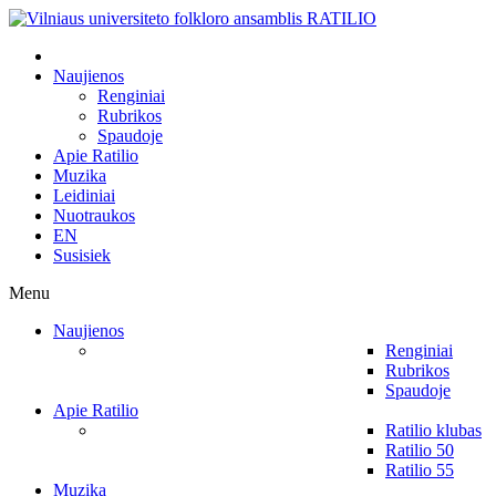
Naujienos
Renginiai
Rubrikos
Spaudoje
Apie Ratilio
Muzika
Leidiniai
Nuotraukos
EN
Susisiek
Menu
Naujienos
Renginiai
Rubrikos
Spaudoje
Apie Ratilio
Ratilio klubas
Ratilio 50
Ratilio 55
Muzika