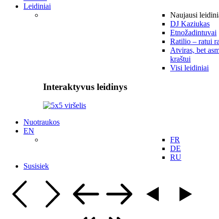
Leidiniai
Naujausi leidini
DJ Kaziukas
Etnožadintuvai
Ratilio – ratui r
Atviras, bet asm
kraštui
Visi leidiniai
Interaktyvus leidinys
Nuotraukos
EN
FR
DE
RU
Susisiek