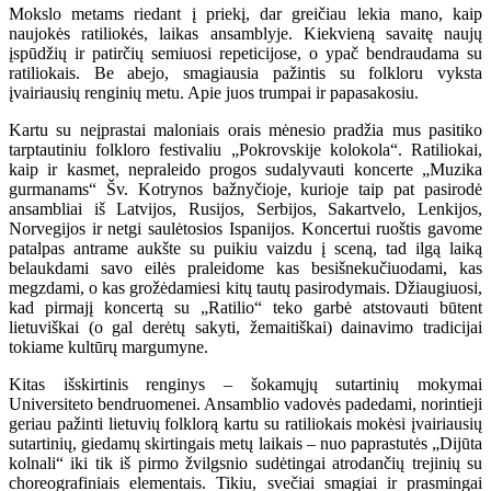
Mokslo metams riedant į priekį, dar greičiau lekia mano, kaip
naujokės ratiliokės, laikas ansamblyje. Kiekvieną savaitę naujų
įspūdžių ir patirčių semiuosi repeticijose, o ypač bendraudama su
ratiliokais. Be abejo, smagiausia pažintis su folkloru vyksta
įvairiausių renginių metu. Apie juos trumpai ir papasakosiu.
Kartu su neįprastai maloniais orais mėnesio pradžia mus pasitiko
tarptautiniu folkloro festivaliu „Pokrovskije kolokola“. Ratiliokai,
kaip ir kasmet, nepraleido progos sudalyvauti koncerte „Muzika
gurmanams“ Šv. Kotrynos bažnyčioje, kurioje taip pat pasirodė
ansambliai iš Latvijos, Rusijos, Serbijos, Sakartvelo, Lenkijos,
Norvegijos ir netgi saulėtosios Ispanijos. Koncertui ruoštis gavome
patalpas antrame aukšte su puikiu vaizdu į sceną, tad ilgą laiką
belaukdami savo eilės praleidome kas besišnekučiuodami, kas
megzdami, o kas grožėdamiesi kitų tautų pasirodymais. Džiaugiuosi,
kad pirmajį koncertą su „Ratilio“ teko garbė atstovauti būtent
lietuviškai (o gal derėtų sakyti, žemaitiškai) dainavimo tradicijai
tokiame kultūrų margumyne.
Kitas išskirtinis renginys – šokamųjų sutartinių mokymai
Universiteto bendruomenei. Ansamblio vadovės padedami, norintieji
geriau pažinti lietuvių folklorą kartu su ratiliokais mokėsi įvairiausių
sutartinių, giedamų skirtingais metų laikais – nuo paprastutės „Dijūta
kolnali“ iki tik iš pirmo žvilgsnio sudėtingai atrodančių trejinių su
choreografiniais elementais. Tikiu, svečiai smagiai ir prasmingai