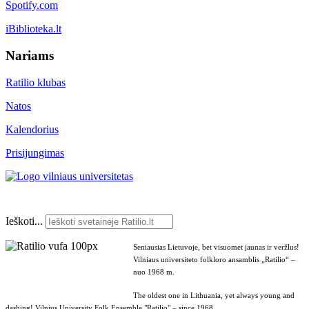
Spotify.com
iBiblioteka.lt
Nariams
Ratilio klubas
Natos
Kalendorius
Prisijungimas
Ieškoti...
Seniausias Lietuvoje, bet visuomet jaunas ir veržlus!
Vilniaus universiteto folkloro ansamblis „Ratilio“ –
nuo 1968 m.
The oldest one in Lithuania, yet always young and
dashing! Vilnius University Folk Ensemble "Ratilio" – since 1968.