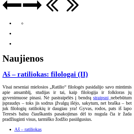
Naujienos
Aš – ratiliokas: filologai (II)
Visai neseniai mielosios „Ratilio“ filologės pasidalijo savo mintimis
apie ansamblį, studijas ir tai, kaip filologija ir folkloras jų
gyvenimuose pinasi. Nė pastraipėlės į bendrą
straipsnį
nebebūtum
įspraudęs – toks jis sodrus įžvalgų išėjo, sakytum, net braška – bet
juk filologių ratiliokių ir daugiau yra! Gyvas, rodos, pats iš lapo
Teresės balsu čiauškantis pasakojimas dėl to nugula čia ir žada
pradžiuginti visus, tarmiško žodžio pasiilgusius.
Aš – ratiliokas