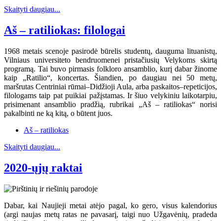
Skaityti daugiau...
Aš – ratiliokas: filologai
1968 metais scenoje pasirodė būrelis studentų, dauguma lituanistų,
Vilniaus universiteto bendruomenei pristačiusių Velykoms skirtą
programą. Tai buvo pirmasis folkloro ansamblio, kurį dabar žinome
kaip „Ratilio“, koncertas. Šiandien, po daugiau nei 50 metų,
maršrutas Centriniai rūmai–Didžioji Aula, arba paskaitos–repeticijos,
filologams taip pat puikiai pažįstamas. Ir šiuo velykiniu laikotarpiu,
prisimenant ansamblio pradžią, rubrikai „Aš – ratiliokas“ norisi
pakalbinti ne ką kitą, o būtent juos.
Aš – ratiliokas
Skaityti daugiau...
2020-ųjų raktai
Dabar, kai Naujieji metai atėjo pagal, ko gero, visus kalendorius
(argi naujas metų ratas ne pavasarį, taigi nuo Užgavėnių, pradeda