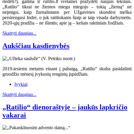
riedėti?), galima ir
ratilio.lt
svetainei pražydėti naujais tekstais.
„Ratilio“ tikrai ne žiemos miegu miegojo – tokią „žiemą“ nė
neįmigsi, kaip žurnalistams per Užgavėnes skundėsi meška
persirengusi Indrė, o juk ratiliokams šiaip ar taip visada darbymetis.
2020-ųjų pradžia – ne išimtis; apie ją – keliais raktiniais žodžiais.
Skaityti daugiau...
Aukščiau kasdienybės
2019-iesiems metams einant į pabaigą, „Ratilio“ skuba pasidalinti
gruodžio mėnesį įvykusių renginių įspūdžiais.
Įvykiai
Skaityti daugiau...
„Ratilio“ dienoraštyje – jaukūs lapkričio
vakarai