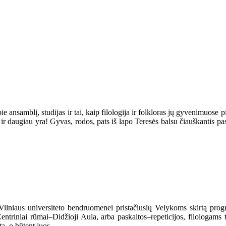
ie ansamblį, studijas ir tai, kaip filologija ir folkloras jų gyvenimuose 
ų ir daugiau yra! Gyvas, rodos, pats iš lapo Teresės balsu čiauškantis p
 Vilniaus universiteto bendruomenei pristačiusių Velykoms skirtą pro
ntriniai rūmai–Didžioji Aula, arba paskaitos–repeticijos, filologams ta
tą, o būtent juos.