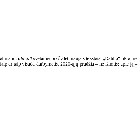
galima ir
ratilio.lt
svetainei pražydėti naujais tekstais. „Ratilio“ tikrai ne
p ar taip visada darbymetis. 2020-ųjų pradžia – ne išimtis; apie ją –