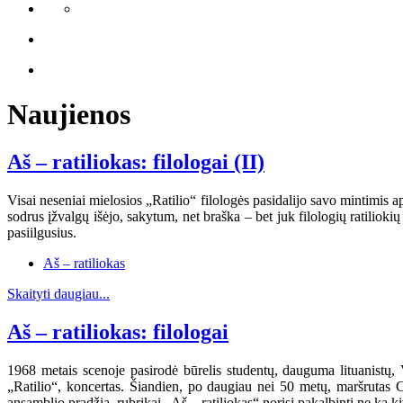
Naujienos
Aš – ratiliokas: filologai (II)
Visai neseniai mielosios „Ratilio“ filologės pasidalijo savo mintimis ap
sodrus įžvalgų išėjo, sakytum, net braška – bet juk filologių ratilioki
pasiilgusius.
Aš – ratiliokas
Skaityti daugiau...
Aš – ratiliokas: filologai
1968 metais scenoje pasirodė būrelis studentų, dauguma lituanistų,
„Ratilio“, koncertas. Šiandien, po daugiau nei 50 metų, maršrutas Ce
ansamblio pradžią, rubrikai „Aš – ratiliokas“ norisi pakalbinti ne ką ki