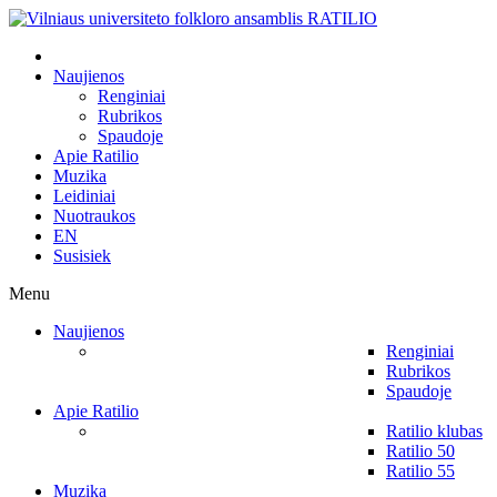
Naujienos
Renginiai
Rubrikos
Spaudoje
Apie Ratilio
Muzika
Leidiniai
Nuotraukos
EN
Susisiek
Menu
Naujienos
Renginiai
Rubrikos
Spaudoje
Apie Ratilio
Ratilio klubas
Ratilio 50
Ratilio 55
Muzika