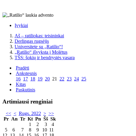
Įvykiai
Aš – ratiliokas: teisininkai
Derlingas rugsėjis
Universitete su „Ratilio“!
„Ratilio“ išvyksta į Molėtus
TŠS: šokių ir bendrystės vasara
Pradėti
Ankstesnis
16
17
18
19
20
21
22
23
24
25
Kitas
Paskutinis
Artimiausi renginiai
<<
<
Rugs. 2022
>
>>
Pr
An
Tr
Kt
Pn
Šš
Sk
1
2
3
4
5
6
7
8
9
10
11
12
13
14
15
16
17
18