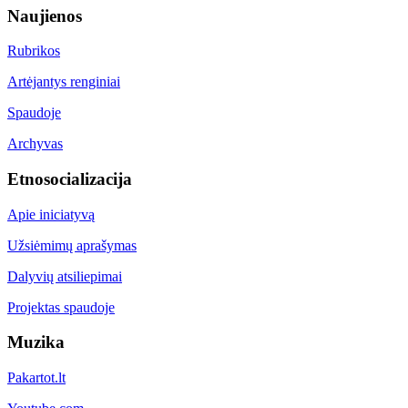
Naujienos
Rubrikos
Artėjantys renginiai
Spaudoje
Archyvas
Etnosocializacija
Apie iniciatyvą
Užsiėmimų aprašymas
Dalyvių atsiliepimai
Projektas spaudoje
Muzika
Pakartot.lt