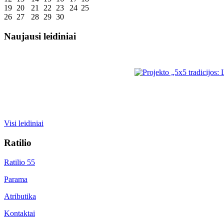
19
20
21
22
23
24
25
26
27
28
29
30
Naujausi leidiniai
Visi leidiniai
Ratilio
Ratilio 55
Parama
Atributika
Kontaktai