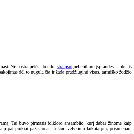
pinasi. Nė pastraipėlės į bendrą
straipsnį
nebebūtum įspraudęs – toks jis
asakojimas dėl to nugula čia ir žada pradžiuginti visus, tarmiško žodžio
gramą. Tai buvo pirmasis folkloro ansamblio, kurį dabar žinome kaip
ip pat puikiai pažįstamas. Ir šiuo velykiniu laikotarpiu, prisimenant