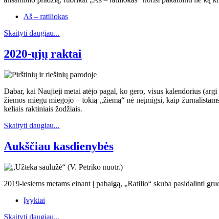
Aš – ratiliokas
Skaityti daugiau...
2020-ųjų raktai
Dabar, kai Naujieji metai atėjo pagal, ko gero, visus kalendorius (argi
žiemos miegu miegojo – tokią „žiemą“ nė neįmigsi, kaip žurnalistams 
keliais raktiniais žodžiais.
Skaityti daugiau...
Aukščiau kasdienybės
2019-iesiems metams einant į pabaigą, „Ratilio“ skuba pasidalinti gru
Įvykiai
Skaityti daugiau...