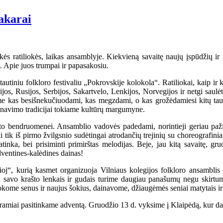
vakarai
ės ratiliokės, laikas ansamblyje. Kiekvieną savaitę naujų įspūdžių ir 
u. Apie juos trumpai ir papasakosiu.
ptautiniu folkloro festivaliu „Pokrovskije kolokola“. Ratiliokai, kaip
ijos, Rusijos, Serbijos, Sakartvelo, Lenkijos, Norvegijos ir netgi saul
ome kas besišnekučiuodami, kas megzdami, o kas grožėdamiesi kitų tau
dainavimo tradicijai tokiame kultūrų margumyne.
o bendruomenei. Ansamblio vadovės padedami, norintieji geriau pažinti 
 tik iš pirmo žvilgsnio sudėtingai atrodančių trejinių su choreografinia
tinka, bei prisiminti primirštas melodijas. Beje, jau kitą savaitę, gr
dventines-kalėdines dainas!
ioj“, kurią kasmet organizuoja Vilniaus kolegijos folkloro ansambl
u savo krašto lenkais ir gudais turime daugiau panašumų negu skirtumų 
kome senus ir naujus šokius, dainavome, džiaugėmės seniai matytais ir 
kę ramiai pasitinkame adventą. Gruodžio 13 d. vyksime į Klaipėdą, kur