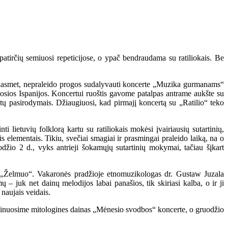
patirčių semiuosi repeticijose, o ypač bendraudama su ratiliokais. Be
 ir kasmet, nepraleido progos sudalyvauti koncerte „Muzika gurmanams“
ėtosios Ispanijos. Koncertui ruoštis gavome patalpas antrame aukšte su
tų pasirodymais. Džiaugiuosi, kad pirmajį koncertą su „Ratilio“ teko
lietuvių folklorą kartu su ratiliokais mokėsi įvairiausių sutartinių,
is elementais. Tikiu, svečiai smagiai ir prasmingai praleido laiką, na o
uodžio 2 d., vyks antrieji šokamųjų sutartinių mokymai, tačiau šįkart
is „Želmuo“. Vakaronės pradžioje etnomuzikologas dr. Gustaw Juzala
– juk net dainų melodijos labai panašios, tik skiriasi kalba, o ir ji
naujais veidais.
 dainuosime mitologines dainas „Mėnesio svodbos“ koncerte, o gruodžio