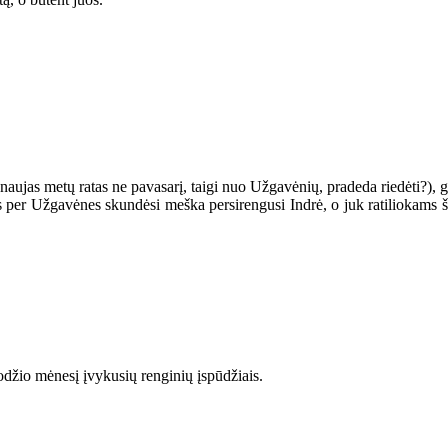
 naujas metų ratas ne pavasarį, taigi nuo Užgavėnių, pradeda riedėti?), 
per Užgavėnes skundėsi meška persirengusi Indrė, o juk ratiliokams šiai
odžio mėnesį įvykusių renginių įspūdžiais.