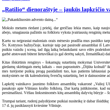
„Ratilio“ dienoraštyje – jaukūs lapkričio 
Mokslo metams riedant į priekį, dar greičiau lekia mano, kaip naujok
abejo, smagiausia pažintis su folkloru vyksta įvairiausių renginių met
Kartu su neįprastai maloniais orais mėnesio pradžia mus pasitiko tar
Šv. Kotrynos bažnyčioje, kurioje taip pat pasirodė ansambliai iš Latv
puikiu vaizdu į sceną, tad ilgą laiką belaukdami savo eilės praleid
garbė atstovauti būtent lietuviškai (o gal derėtų sakyti, žemaitiškai) 
Kitas išskirtinis renginys – šokamųjų sutartinių mokymai Universitet
giedamų skirtingais metų laikais – nuo paprastutės „Dijūta kolnali“ iki
mes turėjome puikią progą pasidalinti tuo, kas patiems labiausiai pa
mokysimės ne tik kalendorinių švenčių sutartinių, bet ir dainuosime a
Lapkritį vainikavo jaunimo folkloro ansamblių vakaronė „Valioj Ul
pasakojo apie Vilniaus krašto folklorą. Dar kartą įsitikinome, kad s
persimaišiusi. Vėliau linksminomės kitų ansamblių dalyvių būryje – šo
Trumpai tariant, rudenį palydėjome puikiai nusiteikę ir dabar išsidū
17 d. jų pasiklausyti kviesime Vilniuje.