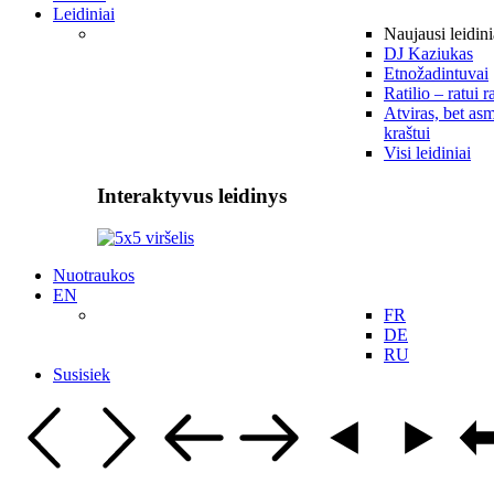
Leidiniai
Naujausi leidini
DJ Kaziukas
Etnožadintuvai
Ratilio – ratui r
Atviras, bet asm
kraštui
Visi leidiniai
Interaktyvus leidinys
Nuotraukos
EN
FR
DE
RU
Susisiek