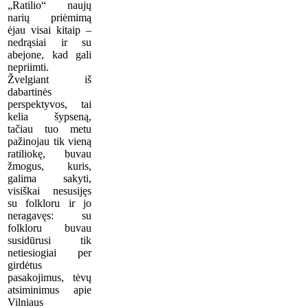
„Ratilio“ naujų
narių priėmimą
ėjau visai kitaip –
nedrąsiai ir su
abejone, kad gali
nepriimti.
Žvelgiant iš
dabartinės
perspektyvos, tai
kelia šypseną,
tačiau tuo metu
pažinojau tik vieną
ratiliokę, buvau
žmogus, kuris,
galima sakyti,
visiškai nesusijęs
su folkloru ir jo
neragavęs: su
folkloru buvau
susidūrusi tik
netiesiogiai per
girdėtus
pasakojimus, tėvų
atsiminimus apie
Vilniaus