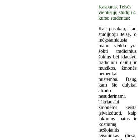
Kasparas, Teisės
vientisųjų studijų 4
kurso studentas:
Kai pasakau, kad
studijuoju teisę, o
mėgstamiausia
mano veikla yra
šokti tradicinius
šokius bei klausyti
tradicinių dainų ir
muzikos, žmonės
nemenkai
nustemba. Daug
kam šie dalykai
atrodo
nesuderinami.
Tikriausiai
žmonėms keista
įsivaizduoti, kaip
lakuotus batus ir
kostiumą
nešiojantis
teisininkas (tiesa,