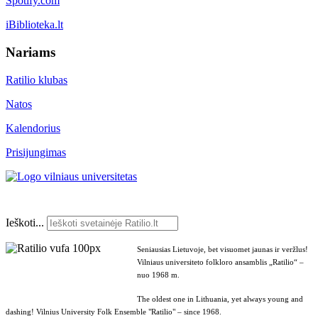
Spotify.com
iBiblioteka.lt
Nariams
Ratilio klubas
Natos
Kalendorius
Prisijungimas
Ieškoti...
Seniausias Lietuvoje, bet visuomet jaunas ir veržlus!
Vilniaus universiteto folkloro ansamblis „Ratilio“ –
nuo 1968 m.
The oldest one in Lithuania, yet always young and
dashing! Vilnius University Folk Ensemble "Ratilio" – since 1968.