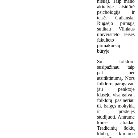
nieką). Taip mano
akiratyje atsidūrė
psichologija ir
teisė. Galiausiai
Rugsėjo pirmąją
sutikau Vilniaus
universiteto Teisės
fakulteto
pirmakursių
būryje.
Su folkloru
susipažinau taip
pat per
atsitiktinumą. Nors
folkloro paragavau
jau penktoje
klasėje, visa galva į
folklorą pasinėriau
tik baigęs mokyklą
ir pradėjęs
studijuoti. Antrame
kurse atradau
Tradicinių šokių
klubą, kuriame