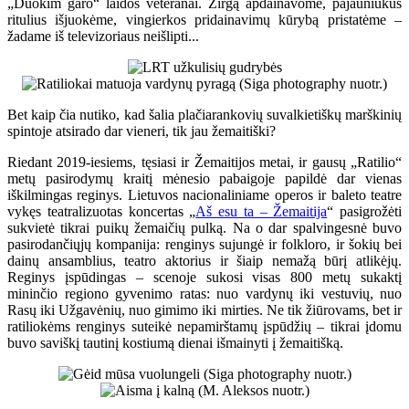
„Duokim garo“ laidos veteranai. Žirgą apdainavome, pajauniukus
ritulius išjuokėme, vingierkos pridainavimų kūrybą pristatėme –
žadame iš televizoriaus neišlipti...
Bet kaip čia nutiko, kad šalia plačiarankovių suvalkietiškų marškinių
spintoje atsirado dar vieneri, tik jau žemaitiški?
Riedant 2019-iesiems, tęsiasi ir Žemaitijos metai, ir gausų „Ratilio“
metų pasirodymų kraitį mėnesio pabaigoje papildė dar vienas
iškilmingas reginys. Lietuvos nacionaliniame operos ir baleto teatre
vykęs teatralizuotas koncertas „
Aš esu ta – Žemaitija
“ pasigrožėti
sukvietė tikrai puikų žemaičių pulką. Na o dar spalvingesnė buvo
pasirodančiųjų kompanija: renginys sujungė ir folkloro, ir šokių bei
dainų ansamblius, teatro aktorius ir šiaip nemažą būrį atlikėjų.
Reginys įspūdingas – scenoje sukosi visas 800 metų sukaktį
mininčio regiono gyvenimo ratas: nuo vardynų iki vestuvių, nuo
Rasų iki Užgavėnių, nuo gimimo iki mirties. Ne tik žiūrovams, bet ir
ratiliokėms renginys suteikė nepamirštamų įspūdžių – tikrai įdomu
buvo saviškį tautinį kostiumą dienai išmainyti į žemaitišką.