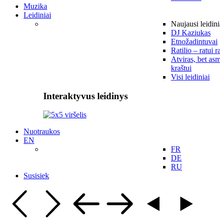
Muzika
Leidiniai
Naujausi leidini
DJ Kaziukas
Etnožadintuvai
Ratilio – ratui r
Atviras, bet asm
kraštui
Visi leidiniai
Interaktyvus leidinys
Nuotraukos
EN
FR
DE
RU
Susisiek