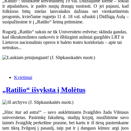
„Ratilio“: susitikime ketvirtadienį 19 val. Didžiajame kieme – šokiai
ir atpalaiduos, ir padės naujų draugų susirasti. O jei pajausi, kad
folkloras būtų mielas laisvalaikis dažniau nei vienkartinėmis
progomis, kviečiame rugsėjo 11 d. 18 val. užsukti į Didžiąją Aulą –
susipažinsime ir į „Ratilio“ šeimą priimsime.
Rugsėjį „Ratilio“ suksis ne tik Universiteto erdvėse; sklinda gandas,
kad iškrakmolintos rankovės ir išblizginti auliniai gurgždės LRT ir
Lietuvos nacionalinio operos ir baleto teatro koridoriais – apie tai
netrukus...
Kvietimai
„Ratilio“ išvyksta į Molėtus
„Hinc itur ad astra!“ – savo auklėtiniams žvaigždes žada Vilniaus
universitetas. Pasirinkę fakultetą, studijų kryptį, nusižiūrime savo
laimės žvaigždę perkeltine prasme, bet kartu ir iš tiesų pasirenkame
tam tikrą žvilgsnį į pasaulį, taip pat ir į dangaus kūnus: argi juos