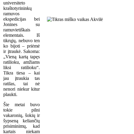
universiteto
kraštotyrininkų
ramuvos
ekspedicijas bei
Jonines su
ramuvietiškais
elementais. Iš
tikrųjų, nebuvo ten
ko bijoti – priėmė
ir įtraukė. Sakoma:
„Vieną kartą tapęs
ratilioku, amžiams
liksi ratilioku“.
Tikra tiesa – kai
jau įtraukia tas
ratilas, tai nė
nenori niekur kitur
plaukti.
Šie metai buvo
tokie pilni
vakaronių, šokių ir
šypseną keliančių
prisiminimų, kad
kartais niekam