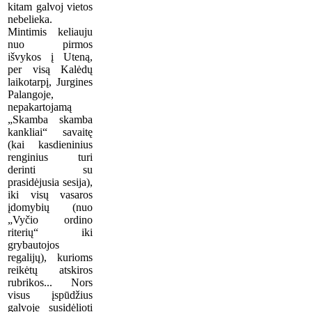
kitam galvoj vietos
nebelieka.
Mintimis keliauju
nuo pirmos
išvykos į Uteną,
per visą Kalėdų
laikotarpį, Jurgines
Palangoje,
nepakartojamą
„Skamba skamba
kankliai“ savaitę
(kai kasdieninius
renginius turi
derinti su
prasidėjusia sesija),
iki visų vasaros
įdomybių (nuo
„Vyčio ordino
riterių“ iki
grybautojos
regalijų), kurioms
reikėtų atskiros
rubrikos... Nors
visus įspūdžius
galvoje susidėlioti