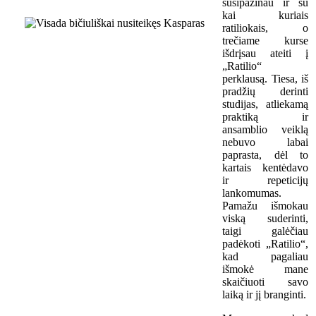
susipažinau ir su
kai kuriais
ratiliokais, o
trečiame kurse
išdrįsau ateiti į
„Ratilio“
perklausą. Tiesa, iš
pradžių derinti
studijas, atliekamą
praktiką ir
ansamblio veiklą
nebuvo labai
paprasta, dėl to
kartais kentėdavo
ir repeticijų
lankomumas.
Pamažu išmokau
viską suderinti,
taigi galėčiau
padėkoti „Ratilio“,
kad pagaliau
išmokė mane
skaičiuoti savo
laiką ir jį branginti.