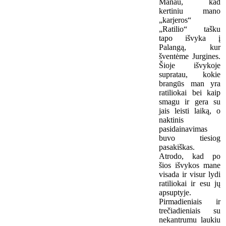
Manau, kad
kertiniu mano
„karjeros“
„Ratilio“ tašku
tapo išvyka į
Palangą, kur
šventėme Jurgines.
Šioje išvykoje
supratau, kokie
brangūs man yra
ratiliokai bei kaip
smagu ir gera su
jais leisti laiką, o
naktinis
pasidainavimas
buvo tiesiog
pasakiškas.
Atrodo, kad po
šios išvykos mane
visada ir visur lydi
ratiliokai ir esu jų
apsuptyje.
Pirmadieniais ir
trečiadieniais su
nekantrumu laukiu