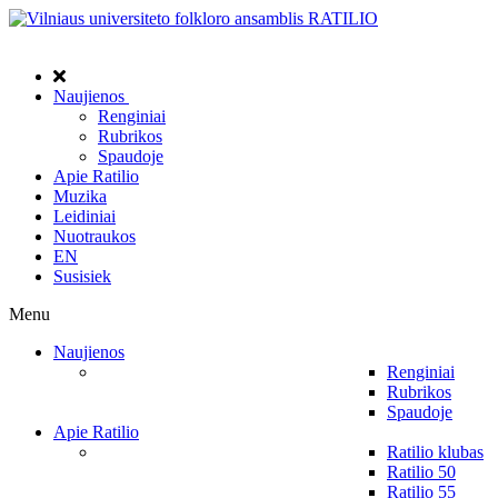
Naujienos
Renginiai
Rubrikos
Spaudoje
Apie Ratilio
Muzika
Leidiniai
Nuotraukos
EN
Susisiek
Menu
Naujienos
Renginiai
Rubrikos
Spaudoje
Apie Ratilio
Ratilio klubas
Ratilio 50
Ratilio 55