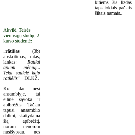
kitiems šis lizdas
taps tokiais pačiais
šiltais namais...
Akvilė, Teisės
vientisųjų studijų 2
kurso studentė:
„
rãtil‖as
(3b)
apskritimas, ratas,
lankas:
Ratilai
aplink mėnulį...
Teka saulelė kaip
ratilė̃lis
“ – DLKŽ.
Kol dar nesi
ansamblyje, tai
eilinė sąvoka ir
apibrėžtis. Tačiau
tapusi ansamblio
dalimi, skaitydama
šią apibrėžtį,
norom nenorom
nusišypsau, nes