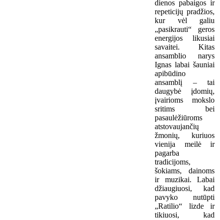
dienos pabaigos ir
repeticijų pradžios,
kur vėl galiu
„pasikrauti“ geros
energijos likusiai
savaitei. Kitas
ansamblio narys
Ignas labai šauniai
apibūdino
ansamblį – tai
daugybė įdomių,
įvairioms mokslo
sritims bei
pasaulėžiūroms
atstovaujančių
žmonių, kuriuos
vienija meilė ir
pagarba
tradicijoms,
šokiams, dainoms
ir muzikai. Labai
džiaugiuosi, kad
pavyko nutūpti
„Ratilio“ lizde ir
tikiuosi, kad