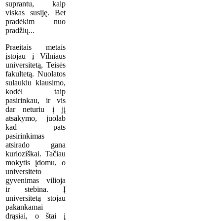
suprantu, kaip
viskas susiję. Bet
pradėkim nuo
pradžių...
Praeitais metais
įstojau į Vilniaus
universitetą, Teisės
fakultetą. Nuolatos
sulaukiu klausimo,
kodėl taip
pasirinkau, ir vis
dar neturiu į jį
atsakymo, juolab
kad pats
pasirinkimas
atsirado gana
kurioziškai. Tačiau
mokytis įdomu, o
universiteto
gyvenimas vilioja
ir stebina. Į
universitetą stojau
pakankamai
drąsiai, o štai į