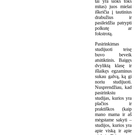
tai yra šioks toks
mitas) juos mielai
iškeičia į tautinius
drabužius ir
pasileidžia patrypti
polkutę ar
fokstrotą.
Pasirinkimas
studijuoti teisę
buvo beveik
atsitiktinis. Baigęs
dvyliktą klasę ir
išlaikęs egzaminus
sukau galvą, ką gi
noriu studijuoti.
Nusprendžiau, kad
pasirinksiu
studijas, kurios yra
plačios ir
praktiškos (kaip
mano mama ir aš
mėgstame sakyti –
studijos, kurios yra
apie viską ir apie