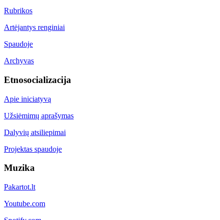
Rubrikos
Artėjantys renginiai
Spaudoje
Archyvas
Etnosocializacija
Apie iniciatyvą
Užsiėmimų aprašymas
Dalyvių atsiliepimai
Projektas spaudoje
Muzika
Pakartot.lt
Youtube.com