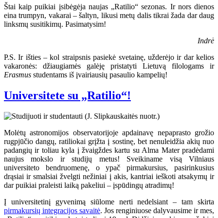
Štai kaip puikiai įsibėgėja naujas „Ratilio“ sezonas. Ir nors dienos
eina trumpyn, vakarai – šaltyn, likusi metų dalis tikrai žada dar daug
linksmų susitikimų. Pasimatysim!
Indrė
P.S. Ir išties – kol straipsnis pasiekė svetainę, užderėjo ir dar kelios
vakaronės: džiaugiamės galėję pristatyti Lietuvą filologams ir
Erasmus
studentams iš įvairiausių pasaulio kampelių!
Universitete su „Ratilio“!
Molėtų astronomijos observatorijoje apdainavę nepaprasto grožio
rugpjūčio dangų, ratiliokai grįžta į sostinę, bet nenuleidžia akių nuo
padangių ir toliau kyla į žvaigždes kartu su Alma Mater pradėdami
naujus mokslo ir studijų metus! Sveikiname visą Vilniaus
universiteto bendruomenę, o ypač pirmakursius, pasirinkusius
drąsiai ir smalsiai žvelgti nežiniai į akis, kantriai ieškoti atsakymų ir
dar puikiai praleisti laiką pakeliui – įspūdingų atradimų!
Į universitetinį gyvenimą siūlome nerti nedelsiant – tam skirta
pirmakursių integracijos savaitė
. Jos renginiuose dalyvausime ir mes,