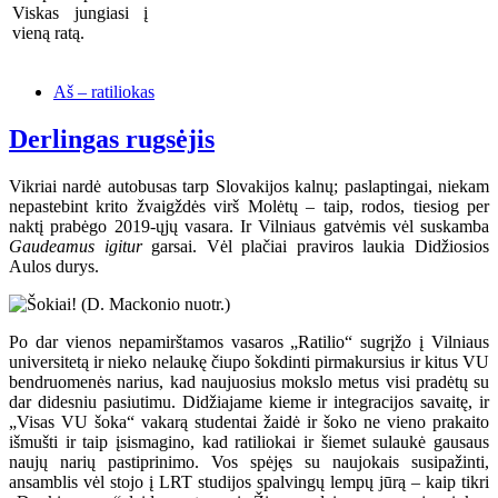
Viskas jungiasi į
vieną ratą.
Aš – ratiliokas
Derlingas rugsėjis
Vikriai nardė autobusas tarp Slovakijos kalnų; paslaptingai, niekam
nepastebint krito žvaigždės virš Molėtų – taip, rodos, tiesiog per
naktį prabėgo 2019-ųjų vasara. Ir Vilniaus gatvėmis vėl suskamba
Gaudeamus igitur
garsai. Vėl plačiai praviros laukia Didžiosios
Aulos durys.
Po dar vienos nepamirštamos vasaros „Ratilio“ sugrįžo į Vilniaus
universitetą ir nieko nelaukę čiupo šokdinti pirmakursius ir kitus VU
bendruomenės narius, kad naujuosius mokslo metus visi pradėtų su
dar didesniu pasiutimu. Didžiajame kieme ir integracijos savaitę, ir
„Visas VU šoka“ vakarą studentai žaidė ir šoko ne vieno prakaito
išmušti ir taip įsismagino, kad ratiliokai ir šiemet sulaukė gausaus
naujų narių pastiprinimo. Vos spėjęs su naujokais susipažinti,
ansamblis vėl stojo į LRT studijos spalvingų lempų jūrą – kaip tikri