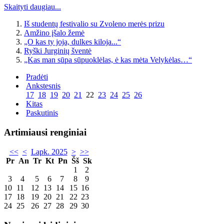
Skaityti daugiau...
Iš studentų festivalio su Zvoleno merės prizu
Amžino įšalo žemė
„O kas ty joja, dulkes kiloja...“
Ryški Jurginių šventė
„Kas man sūpa sūpuoklėlas, ė kas mėta Velykėlas…“
Pradėti
Ankstesnis
17
18
19
20
21
22
23
24
25
26
Kitas
Paskutinis
Artimiausi renginiai
<<
<
Lapk. 2025
>
>>
Pr
An
Tr
Kt
Pn
Šš
Sk
1
2
3
4
5
6
7
8
9
10
11
12
13
14
15
16
17
18
19
20
21
22
23
24
25
26
27
28
29
30