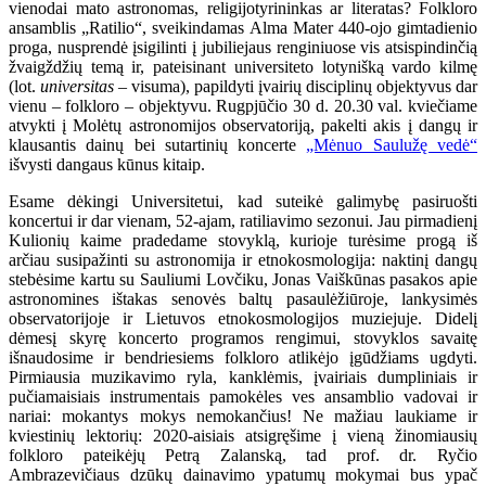
vienodai mato astronomas, religijotyrininkas ar literatas? Folkloro
ansamblis „Ratilio“, sveikindamas Alma Mater 440-ojo gimtadienio
proga, nusprendė įsigilinti į jubiliejaus renginiuose vis atsispindinčią
žvaigždžių temą ir, pateisinant universiteto lotynišką vardo kilmę
(lot.
universitas
– visuma), papildyti įvairių disciplinų objektyvus dar
vienu – folkloro – objektyvu. Rugpjūčio 30 d. 20.30 val. kviečiame
atvykti į Molėtų astronomijos observatoriją, pakelti akis į dangų ir
klausantis dainų bei sutartinių koncerte
„Mėnuo Saulužę vedė“
išvysti dangaus kūnus kitaip.
Esame dėkingi Universitetui, kad suteikė galimybę pasiruošti
koncertui ir dar vienam, 52-ajam, ratiliavimo sezonui. Jau pirmadienį
Kulionių kaime pradedame stovyklą, kurioje turėsime progą iš
arčiau susipažinti su astronomija ir etnokosmologija: naktinį dangų
stebėsime kartu su Sauliumi Lovčiku, Jonas Vaiškūnas pasakos apie
astronomines ištakas senovės baltų pasaulėžiūroje, lankysimės
observatorijoje ir Lietuvos etnokosmologijos muziejuje. Didelį
dėmesį skyrę koncerto programos rengimui, stovyklos savaitę
išnaudosime ir bendriesiems folkloro atlikėjo įgūdžiams ugdyti.
Pirmiausia muzikavimo ryla, kanklėmis, įvairiais dumpliniais ir
pučiamaisiais instrumentais pamokėles ves ansamblio vadovai ir
nariai: mokantys mokys nemokančius! Ne mažiau laukiame ir
kviestinių lektorių: 2020-aisiais atsigręšime į vieną žinomiausių
folkloro pateikėjų Petrą Zalanską, tad prof. dr. Ryčio
Ambrazevičiaus dzūkų dainavimo ypatumų mokymai bus ypač