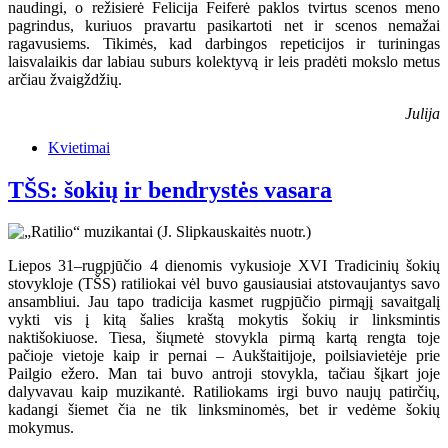
naudingi, o režisierė Felicija Feiferė paklos tvirtus scenos meno
pagrindus, kuriuos pravartu pasikartoti net ir scenos nemažai
ragavusiems. Tikimės, kad darbingos repeticijos ir turiningas
laisvalaikis dar labiau suburs kolektyvą ir leis pradėti mokslo metus
arčiau žvaigždžių.
Julija
Kvietimai
TŠS: šokių ir bendrystės vasara
Liepos 31–rugpjūčio 4 dienomis vykusioje XVI Tradicinių šokių
stovykloje (TŠS) ratiliokai vėl buvo gausiausiai atstovaujantys savo
ansambliui. Jau tapo tradicija kasmet rugpjūčio pirmąjį savaitgalį
vykti vis į kitą šalies kraštą mokytis šokių ir linksmintis
naktišokiuose. Tiesa, šiųmetė stovykla pirmą kartą rengta toje
pačioje vietoje kaip ir pernai – Aukštaitijoje, poilsiavietėje prie
Pailgio ežero. Man tai buvo antroji stovykla, tačiau šįkart joje
dalyvavau kaip muzikantė. Ratiliokams irgi buvo naujų patirčių,
kadangi šiemet čia ne tik linksminomės, bet ir vedėme šokių
mokymus.