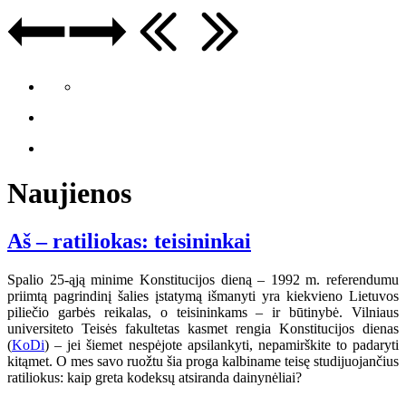
Naujienos
Aš – ratiliokas: teisininkai
Spalio 25-ąją minime Konstitucijos dieną – 1992 m. referendumu
priimtą pagrindinį šalies įstatymą išmanyti yra kiekvieno Lietuvos
piliečio garbės reikalas, o teisininkams – ir būtinybė. Vilniaus
universiteto Teisės fakultetas kasmet rengia Konstitucijos dienas
(
KoDi
) – jei šiemet nespėjote apsilankyti, nepamirškite to padaryti
kitąmet. O mes savo ruožtu šia proga kalbiname teisę studijuojančius
ratiliokus: kaip greta kodeksų atsiranda dainynėliai?