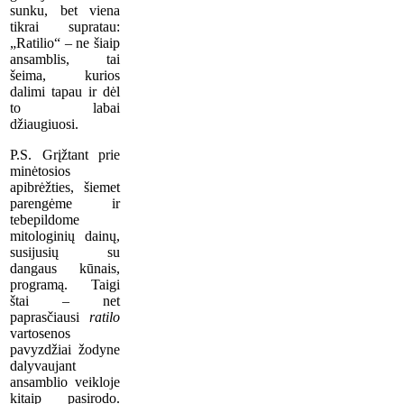
sunku, bet viena
tikrai supratau:
„Ratilio“ – ne šiaip
ansamblis, tai
šeima, kurios
dalimi tapau ir dėl
to labai
džiaugiuosi.
P.S. Grįžtant prie
minėtosios
apibrėžties, šiemet
parengėme ir
tebepildome
mitologinių dainų,
susijusių su
dangaus kūnais,
programą. Taigi
štai – net
paprasčiausi
ratilo
vartosenos
pavyzdžiai žodyne
dalyvaujant
ansamblio veikloje
kitaip pasirodo.