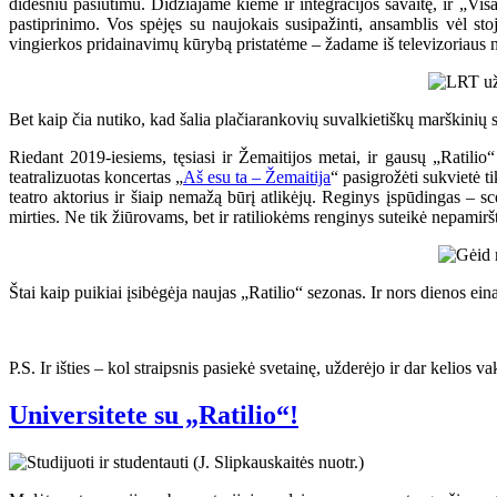
didesniu pasiutimu. Didžiajame kieme ir integracijos savaitę, ir „Vis
pastiprinimo. Vos spėjęs su naujokais susipažinti, ansamblis vėl s
vingierkos pridainavimų kūrybą pristatėme – žadame iš televizoriaus nei
Bet kaip čia nutiko, kad šalia plačiarankovių suvalkietiškų marškinių sp
Riedant 2019-iesiems, tęsiasi ir Žemaitijos metai, ir gausų „Ratili
teatralizuotas koncertas „
Aš esu ta – Žemaitija
“ pasigrožėti sukvietė 
teatro aktorius ir šiaip nemažą būrį atlikėjų. Reginys įspūdingas –
mirties. Ne tik žiūrovams, bet ir ratiliokėms renginys suteikė nepamirš
Štai kaip puikiai įsibėgėja naujas „Ratilio“ sezonas. Ir nors dienos ei
P.S. Ir išties – kol straipsnis pasiekė svetainę, užderėjo ir dar kelios 
Universitete su „Ratilio“!