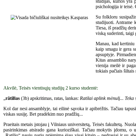
studijas, kurios yra
psichologija ir teisė
Su folkloru susipažin
studijuoti. Antrame k
Tiesa, iš pradžių der
viską suderinti, taigi
Manau, kad kertiniu 
kaip smagu ir gera su
apsuptyje. Pirmadieni
Kitas ansamblio nary
vienija meilė ir paga
tokiais pačiais šiltais
Akvilė, Teisės vientisųjų studijų 2 kurso studentė:
„
rãtil‖as
(3b) apskritimas, ratas, lankas:
Ratilai aplink mėnulį... Teka s
Kol dar nesi ansamblyje, tai eilinė sąvoka ir apibrėžtis. Tačiau tap
viskas susiję. Bet pradėkim nuo pradžių...
Praeitais metais įstojau į Vilniaus universitetą, Teisės fakultetą. Nuol
pasirinkimas atsirado gana kurioziškai. Tačiau mokytis įdomu, o uni
„Ratilio“ naujų narių priėmimą ėjau visai kitaip – nedrąsiai ir su ab