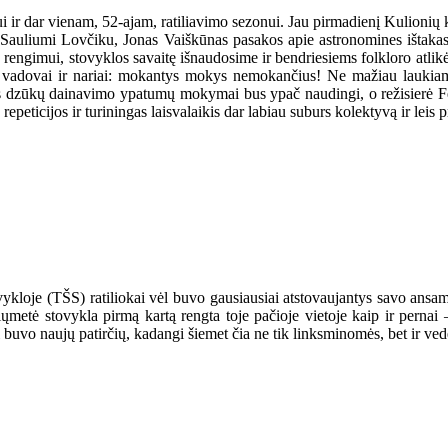
i ir dar vienam, 52-ajam, ratiliavimo sezonui. Jau pirmadienį Kulionių 
 Sauliumi Lovčiku, Jonas Vaiškūnas pasakos apie astronomines ištakas 
engimui, stovyklos savaitę išnaudosime ir bendriesiems folkloro atlikė
 vadovai ir nariai: mokantys mokys nemokančius! Ne mažiau laukiame i
us dzūkų dainavimo ypatumų mokymai bus ypač naudingi, o režisierė Fel
epeticijos ir turiningas laisvalaikis dar labiau suburs kolektyvą ir leis
oje (TŠS) ratiliokai vėl buvo gausiausiai atstovaujantys savo ansambli
šiųmetė stovykla pirmą kartą rengta toje pačioje vietoje kaip ir pernai –
gi buvo naujų patirčių, kadangi šiemet čia ne tik linksminomės, bet ir 