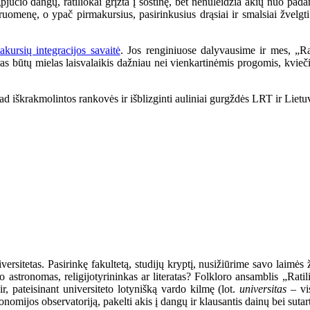
jūčio dangų, ratiliokai grįžta į sostinę, bet nenuleidžia akių nuo pad
menę, o ypač pirmakursius, pasirinkusius drąsiai ir smalsiai žvelgti ne
akursių integracijos savaitė
. Jos renginiuose dalyvausime ir mes, „Rat
oras būtų mielas laisvalaikis dažniau nei vienkartinėmis progomis, kvieč
ad iškrakmolintos rankovės ir išblizginti auliniai gurgždės LRT ir Lietuvo
ersitetas. Pasirinkę fakultetą, studijų kryptį, nusižiūrime savo laimės 
mato astronomas, religijotyrininkas ar literatas? Folkloro ansamblis „R
 ir, pateisinant universiteto lotynišką vardo kilmę (lot.
universitas
– vi
nomijos observatoriją, pakelti akis į dangų ir klausantis dainų bei suta