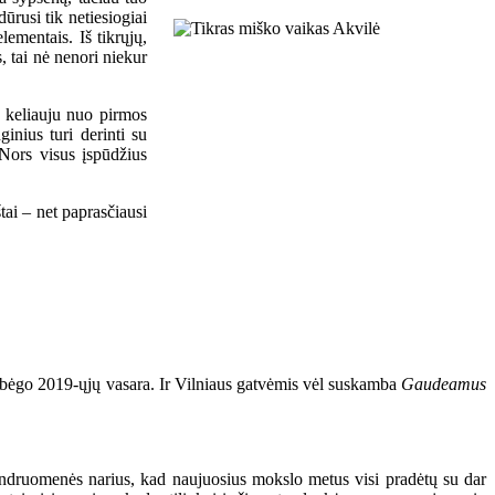
ūrusi tik netiesiogiai
ementais. Iš tikrųjų,
s, tai nė nenori niekur
s keliauju nuo pirmos
inius turi derinti su
 Nors visus įspūdžius
tai – net paprasčiausi
prabėgo 2019-ųjų vasara. Ir Vilniaus gatvėmis vėl suskamba
Gaudeamus
bendruomenės narius, kad naujuosius mokslo metus visi pradėtų su dar