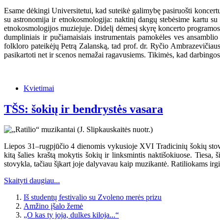
Esame dėkingi Universitetui, kad suteikė galimybę pasiruošti koncertu
su astronomija ir etnokosmologija: naktinį dangų stebėsime kartu su
etnokosmologijos muziejuje. Didelį dėmesį skyrę koncerto programos r
dumpliniais ir pučiamaisiais instrumentais pamokėles ves ansamblio
folkloro pateikėjų Petrą Zalanską, tad prof. dr. Ryčio Ambrazevičia
pasikartoti net ir scenos nemažai ragavusiems. Tikimės, kad darbingos r
Kvietimai
TŠS: šokių ir bendrystės vasara
Liepos 31–rugpjūčio 4 dienomis vykusioje XVI Tradicinių šokių stovykl
kitą šalies kraštą mokytis šokių ir linksmintis naktišokiuose. Tiesa, 
stovykla, tačiau šįkart joje dalyvavau kaip muzikantė. Ratiliokams ir
Skaityti daugiau...
Iš studentų festivalio su Zvoleno merės prizu
Amžino įšalo žemė
„O kas ty joja, dulkes kiloja...“