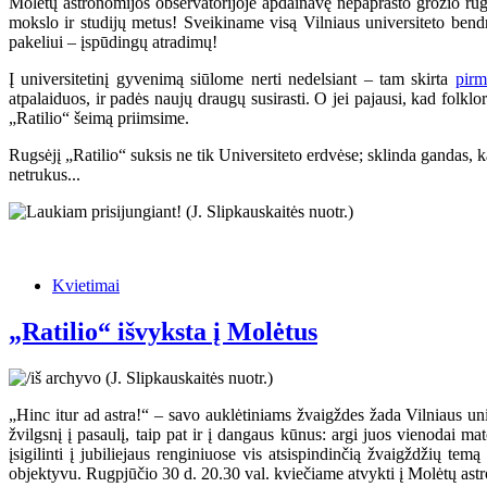
Molėtų astronomijos observatorijoje apdainavę nepaprasto grožio rugp
mokslo ir studijų metus! Sveikiname visą Vilniaus universiteto bendruo
pakeliui – įspūdingų atradimų!
Į universitetinį gyvenimą siūlome nerti nedelsiant – tam skirta
pirm
atpalaiduos, ir padės naujų draugų susirasti. O jei pajausi, kad folkl
„Ratilio“ šeimą priimsime.
Rugsėjį „Ratilio“ suksis ne tik Universiteto erdvėse; sklinda gandas, k
netrukus...
Kvietimai
„Ratilio“ išvyksta į Molėtus
„Hinc itur ad astra!“ – savo auklėtiniams žvaigždes žada Vilniaus univ
žvilgsnį į pasaulį, taip pat ir į dangaus kūnus: argi juos vienodai 
įsigilinti į jubiliejaus renginiuose vis atsispindinčią žvaigždžių temą
objektyvu. Rugpjūčio 30 d. 20.30 val. kviečiame atvykti į Molėtų astro