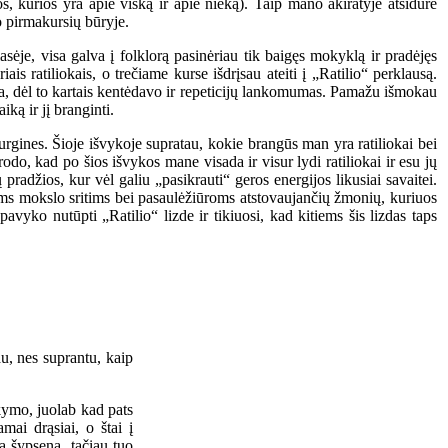
s, kurios yra apie viską ir apie nieką). Taip mano akiratyje atsidūrė
to pirmakursių būryje.
asėje, visa galva į folklorą pasinėriau tik baigęs mokyklą ir pradėjęs
is ratiliokais, o trečiame kurse išdrįsau ateiti į „Ratilio“ perklausą.
sta, dėl to kartais kentėdavo ir repeticijų lankomumas. Pamažu išmokau
ką ir jį branginti.
rgines. Šioje išvykoje supratau, kokie brangūs man yra ratiliokai bei
rodo, kad po šios išvykos mane visada ir visur lydi ratiliokai ir esu jų
pradžios, kur vėl galiu „pasikrauti“ geros energijos likusiai savaitei.
oms mokslo sritims bei pasaulėžiūroms atstovaujančių žmonių, kuriuos
avyko nutūpti „Ratilio“ lizde ir tikiuosi, kad kitiems šis lizdas taps
u, nes suprantu, kaip
akymo, juolab kad pats
mai drąsiai, o štai į
ia šypseną, tačiau tuo