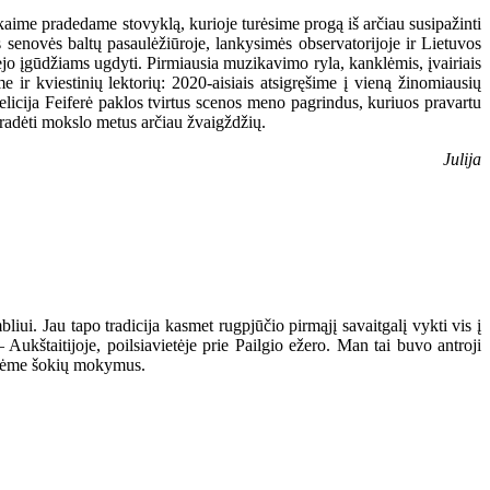
kaime pradedame stovyklą, kurioje turėsime progą iš arčiau susipažinti
senovės baltų pasaulėžiūroje, lankysimės observatorijoje ir Lietuvos
jo įgūdžiams ugdyti. Pirmiausia muzikavimo ryla, kanklėmis, įvairiais
r kviestinių lektorių: 2020-aisiais atsigręšime į vieną žinomiausių
icija Feiferė paklos tvirtus scenos meno pagrindus, kuriuos pravartu
 pradėti mokslo metus arčiau žvaigždžių.
Julija
ui. Jau tapo tradicija kasmet rugpjūčio pirmąjį savaitgalį vykti vis į
 Aukštaitijoje, poilsiavietėje prie Pailgio ežero. Man tai buvo antroji
vedėme šokių mokymus.