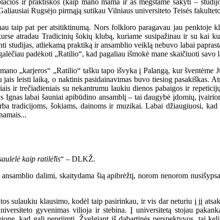
 plačios ir praktiškos (kaip mano mama ir aš mėgstame sakyti – studijo
. Galiausiai Rugsėjo pirmąją sutikau Vilniaus universiteto Teisės fakulte
au taip pat per atsitiktinumą. Nors folkloro paragavau jau penktoje kl
urse atradau Tradicinių šokių klubą, kuriame susipažinau ir su kai kuria
inti studijas, atliekamą praktiką ir ansamblio veiklą nebuvo labai papra
 galėčiau padėkoti „Ratilio“, kad pagaliau išmokė mane skaičiuoti savo lai
mano „karjeros“ „Ratilio“ tašku tapo išvyka į Palangą, kur šventėme Ju
 jais leisti laiką, o naktinis pasidainavimas buvo tiesiog pasakiškas. At
ais ir trečiadieniais su nekantrumu laukiu dienos pabaigos ir repeticijų 
s Ignas labai šauniai apibūdino ansamblį – tai daugybė įdomių, įvairi
rba tradicijoms, šokiams, dainoms ir muzikai. Labai džiaugiuosi, kad p
 namais...
aulelė kaip ratilė̃lis
“ – DLKŽ.
usi ansamblio dalimi, skaitydama šią apibrėžtį, norom nenorom nusišypsa
atos sulaukiu klausimo, kodėl taip pasirinkau, ir vis dar neturiu į jį ats
versiteto gyvenimas vilioja ir stebina. Į universitetą stojau pakanka
ejone, kad gali nepriimti. Žvelgiant iš dabartinės perspektyvos, tai kel