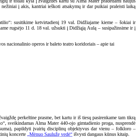
angių ir toliau kyla į žvaigždes kartu su Alma Mater pradėdami naujus
žiniai į akis, kantriai ieškoti atsakymų ir dar puikiai praleisti laiką
ilio“: susitikime ketvirtadienį 19 val. Didžiajame kieme – šokiai ir
iame rugsėjo 11 d. 18 val. užsukti į Didžiąją Aulą – susipažinsime ir į
s nacionalinio operos ir baleto teatro koridoriais – apie tai
žvaigždę perkeltine prasme, bet kartu ir iš tiesų pasirenkame tam tikrą
atilio“, sveikindamas Alma Mater 440-ojo gimtadienio proga, nusprendė
suma), papildyti įvairių disciplinų objektyvus dar vienu – folkloro –
rtinių koncerte
„Mėnuo Saulužę vedė“
išvysti dangaus kūnus kitaip.