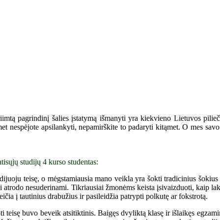
tą pagrindinį šalies įstatymą išmanyti yra kiekvieno Lietuvos piliečio
emet nespėjote apsilankyti, nepamirškite to padaryti kitąmet. O mes savo 
tisųjų studijų 4 kurso studentas:
dijuoju teisę, o mėgstamiausia mano veikla yra šokti tradicinius šokiu
atrodo nesuderinami. Tikriausiai žmonėms keista įsivaizduoti, kaip lakuot
eičia į tautinius drabužius ir pasileidžia patrypti polkutę ar fokstrotą.
ti teisę buvo beveik atsitiktinis. Baigęs dvyliktą klasę ir išlaikęs egza