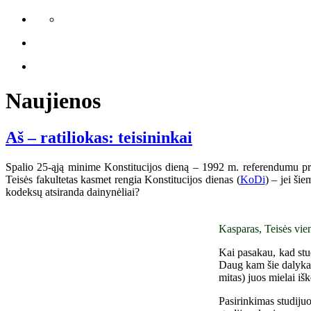
Naujienos
Aš – ratiliokas: teisininkai
Spalio 25-ąją minime Konstitucijos dieną – 1992 m. referendumu priim
Teisės fakultetas kasmet rengia Konstitucijos dienas (
KoDi
) – jei ši
kodeksų atsiranda dainynėliai?
Kasparas, Teisės vien
Kai pasakau, kad stu
Daug kam šie dalykai 
mitas) juos mielai išk
Pasirinkimas studijuo