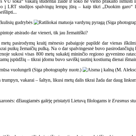
as VU šoka“ vakarą studentai žaidė ir šoko ne vieno prakaito išmušti ir
tojo į LRT studijos spalvingų lempų jūrą – kaip tikri „Duokim garo“ l
šlipti...
intoje atsirado dar vieneri, tik jau žemaitiški?
o“ metų pasirodymų kraitį mėnesio pabaigoje papildė dar vienas iškilm
tikrai puikų žemaičių pulką. Na o dar spalvingesnė buvo pasirodančiųjų k
 scenoje sukosi visas 800 metų sukaktį mininčio regiono gyvenimo rat
tamų įspūdžių – tikrai įdomu buvo saviškį tautinį kostiumą dienai išmain
na trumpyn, vakarai – šaltyn, likusi metų dalis tikrai žada dar daug link
vakaronės: džiaugiamės galėję pristatyti Lietuvą filologams ir
Erasmus
stu