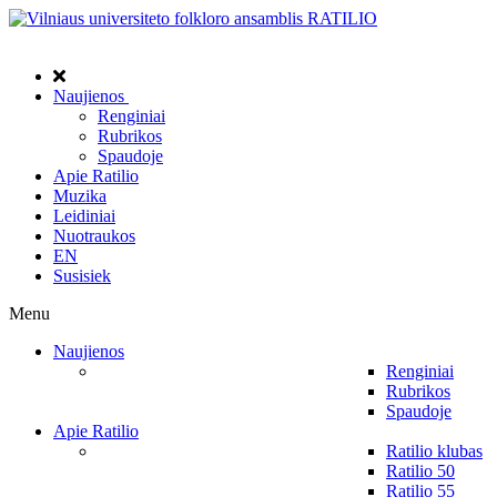
Naujienos
Renginiai
Rubrikos
Spaudoje
Apie Ratilio
Muzika
Leidiniai
Nuotraukos
EN
Susisiek
Menu
Naujienos
Renginiai
Rubrikos
Spaudoje
Apie Ratilio
Ratilio klubas
Ratilio 50
Ratilio 55