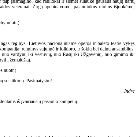
 taip įsismagino, kad ratiliokai ir šiemet sulaukė gausaus naujų narių
aidos veteranai. Žirgą apdainavome, pajauniukus ritulius išjuokėme,
ingas reginys. Lietuvos nacionaliniame operos ir baleto teatre vykęs
ompanija: renginys sujungė ir folkloro, ir šokių bei dainų ansamblius,
as: nuo vardynų iki vestuvių, nuo Rasų iki Užgavėnių, nuo gimimo iki
yti į žemaitišką.
smų susitikimų. Pasimatysim!
Indrė
dentams iš įvairiausių pasaulio kampelių!