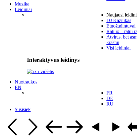
Muzika
Leidiniai
Naujausi leidini
DJ Kaziukas
Etnožadintuvai
Ratilio – ratui r
Atviras, bet asm
kraštui
Visi leidiniai
Interaktyvus leidinys
Nuotraukos
EN
FR
DE
RU
Susisiek