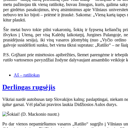
metu pažinojau tik vieną ratiliokę, buvau žmogus, kuris, galima sakyti
per girdėtus pasakojimus, tėvų atsiminimus apie Vilniaus universitet
nebuvo ten ko bijoti – priėmė ir įtraukė. Sakoma: „Vieną kartą tapęs rat
kitur plaukti.
Šie metai buvo tokie pilni vakaronių, šokių ir šypseną keliančių p
išvykos į Uteną, per visą Kalėdų laikotarpį, Jurgines Palangoje, n
prasidėjusia sesija), iki visų vasaros įdomybių (nuo „Vyčio ordino r
galvoje susidėlioti sunku, bet viena tikrai supratau: „Ratilio“ – ne šiai
P.S. Grįžtant prie minėtosios apibrėžties, šiemet parengėme ir tebepi
ratilo
vartosenos pavyzdžiai žodyne dalyvaujant ansamblio veikloje kit
Aš – ratiliokas
Derlingas rugsėjis
Vikriai nardė autobusas tarp Slovakijos kalnų; paslaptingai, niekam n
igitur
garsai. Vėl plačiai praviros laukia Didžiosios Aulos durys.
Po dar vienos nepamirštamos vasaros „Ratilio“ sugrįžo į Vilniaus un