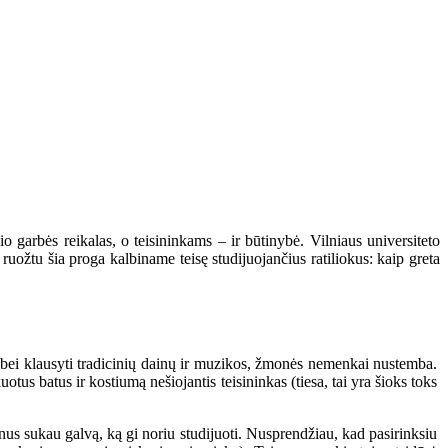
 garbės reikalas, o teisininkams – ir būtinybė. Vilniaus universiteto
ruožtu šia proga kalbiname teisę studijuojančius ratiliokus: kaip greta
s bei klausyti tradicinių dainų ir muzikos, žmonės nemenkai nustemba.
us batus ir kostiumą nešiojantis teisininkas (tiesa, tai yra šioks toks
minus sukau galvą, ką gi noriu studijuoti. Nusprendžiau, kad pasirinksiu