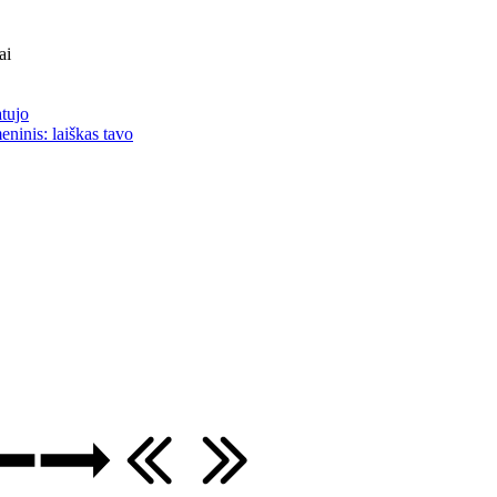
ai
atujo
eninis: laiškas tavo